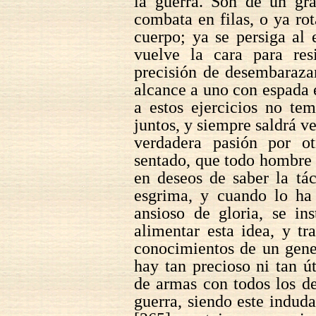
la guerra. Son de un gra
combata en filas, o ya rot
cuerpo; ya se persiga al
vuelve la cara para res
precisión de desembaraza
alcance a uno con espada
a estos ejercicios no t
juntos, y siempre saldrá ve
verdadera pasión por o
sentado, que todo hombre q
en deseos de saber la tác
esgrima, y cuando lo ha
ansioso de gloria, se in
alimentar esta idea, y tr
conocimientos de un gener
hay tan precioso ni tan út
de armas con todos los d
guerra, siendo este indud