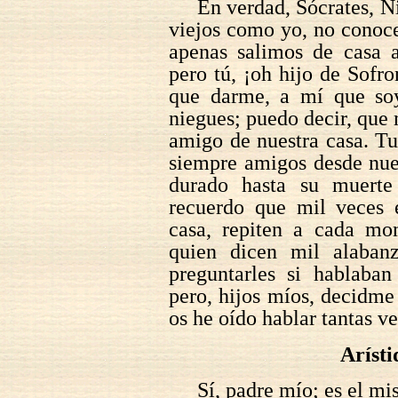
En verdad, Sócrates, Ni
viejos como yo, no conoc
apenas salimos de casa 
pero tú, ¡oh hijo de Sofro
que darme, a mí que so
niegues; puedo decir, que 
amigo de nuestra casa. T
siempre amigos desde nues
durado hasta su muerte
recuerdo que mil veces e
casa, repiten a cada mo
quien dicen mil alaban
preguntarles si hablaban
pero, hijos míos, decidme 
os he oído hablar tantas v
Arísti
Sí, padre mío; es el mi