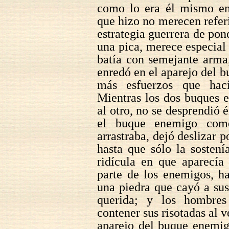
como lo era él mismo ent
que hizo no merecen referi
estrategia guerrera de pon
una pica, merece especia
batía con semejante arma
enredó en el aparejo del 
más esfuerzos que hací
Mientras los dos buques e
al otro, no se desprendió 
el buque enemigo come
arrastraba, dejó deslizar 
hasta que sólo la sostení
ridícula en que aparecía
parte de los enemigos, h
una piedra que cayó a su
querida; y los hombre
contener sus risotadas al 
aparejo del buque enemig