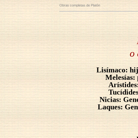
Obras completas de Platón
o 
Lisímaco: hij
Melesías: 
Arístides
Tucídides
Nicias: Gene
Laques: Gene