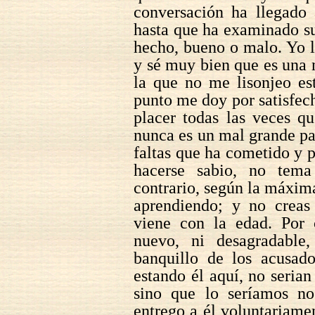
conversación ha llegado 
hasta que ha examinado s
hecho, bueno o malo. Yo 
y sé muy bien que es una 
la que no me lisonjeo es
punto me doy por satisfec
placer todas las veces q
nunca es un mal grande par
faltas que ha cometido y 
hacerse sabio, no tem
contrario, según la máxima
aprendiendo; y no creas
viene con la edad. Por 
nuevo, ni desagradabl
banquillo de los acusad
estando él aquí, no serian
sino que lo seríamos n
entrego a él voluntariamen