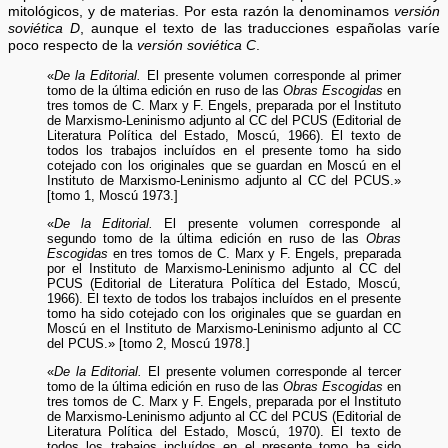
mitológicos, y de materias. Por esta razón la denominamos
versión
soviética D
, aunque el texto de las traducciones españolas varíe
poco respecto de la
versión soviética C
.
«
De la Editorial.
El presente volumen corresponde al primer
tomo de la última edición en ruso de las
Obras Escogidas
en
tres tomos de C. Marx y F. Engels, preparada por el Instituto
de Marxismo-Leninismo adjunto al CC del PCUS (Editorial de
Literatura Política del Estado, Moscú, 1966). El texto de
todos los trabajos incluídos en el presente tomo ha sido
cotejado con los originales que se guardan en Moscú en el
Instituto de Marxismo-Leninismo adjunto al CC del PCUS.»
[tomo 1, Moscú 1973.]
«
De la Editorial.
El presente volumen corresponde al
segundo tomo de la última edición en ruso de las
Obras
Escogidas
en tres tomos de C. Marx y F. Engels, preparada
por el Instituto de Marxismo-Leninismo adjunto al CC del
PCUS (Editorial de Literatura Política del Estado, Moscú,
1966). El texto de todos los trabajos incluídos en el presente
tomo ha sido cotejado con los originales que se guardan en
Moscú en el Instituto de Marxismo-Leninismo adjunto al CC
del PCUS.» [tomo 2, Moscú 1978.]
«
De la Editorial.
El presente volumen corresponde al tercer
tomo de la última edición en ruso de las
Obras Escogidas
en
tres tomos de C. Marx y F. Engels, preparada por el Instituto
de Marxismo-Leninismo adjunto al CC del PCUS (Editorial de
Literatura Política del Estado, Moscú, 1970). El texto de
todos los trabajos incluídos en el presente tomo ha sido