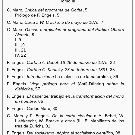
Tomo III
C. Marx.
Crítica del programa de Gotha
, 5
Prólogo de F. Engels, 5
C. Marx.
Carta a W. Bracke. 5 de mayo de 1875,
7
C. Marx.
Glosas marginales al programa del Partido Obrero
Alemán,
9
I. 9
II. 19
III. 21
IV. 22
F. Engels.
Carta a A. Bebel. 18-28 de marzo de 1875,
28
F. Engels.
Carta a C. Kautsky. 23 de febrero de 1891,
35
F. Engels.
Introducción a
La dialéctica de la naturaleza, 39
F. Engels.
Viejo prólogo para el
[Anti]-Dühring
sobre la
dialéctica
, 57
F. Engels.
El papel del trabajo en la transformación del mono
en hombre,
66
F. Engels. Carlos Marx, 80
C. Marx y F. Engels.
De la carta circular
a A. Bebel, W.
Liebknecht, W. Bracke y otros (III. El Manifiesto de los
tres de Zurich), 91
F. Engels.
Del socialismo utópico al socialismo científico,
98