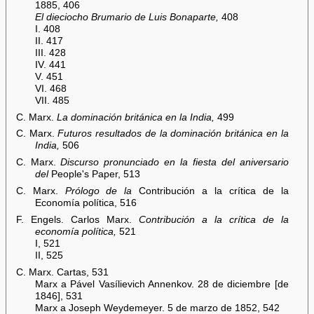
1885, 406
El dieciocho Brumario de Luis Bonaparte,
408
I. 408
II. 417
III. 428
IV. 441
V. 451
VI. 468
VII. 485
C. Marx.
La dominación británica en la India,
499
C. Marx.
Futuros resultados de la dominación británica en la
India,
506
C. Marx.
Discurso pronunciado en la fiesta del aniversario
del
People's Paper, 513
C. Marx.
Prólogo de la
Contribución a la crítica de la
Economía política, 516
F. Engels. Carlos Marx.
Contribución a la crítica de la
economía política,
521
I, 521
II, 525
C. Marx. Cartas, 531
Marx a Pável Vasílievich Annenkov. 28 de diciembre [de
1846], 531
Marx a Joseph Weydemeyer. 5 de marzo de 1852, 542