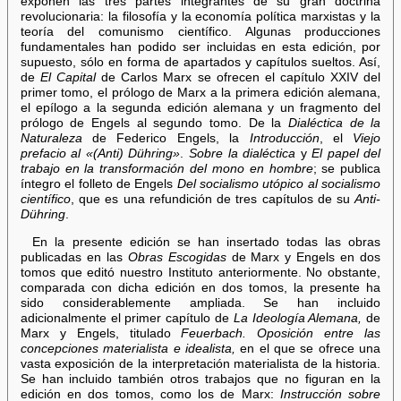
exponen las tres partes integrantes de su gran doctrina
revolucionaria: la filosofía y la economía política marxistas y la
teoría del comunismo científico. Algunas producciones
fundamentales han podido ser incluidas en esta edición, por
supuesto, sólo en forma de apartados y capítulos sueltos. Así,
de
El Capital
de Carlos Marx se ofrecen el capítulo XXIV del
primer tomo, el prólogo de Marx a la primera edición alemana,
el epílogo a la segunda edición alemana y un fragmento del
prólogo de Engels al segundo tomo. De la
Dialéctica de la
Naturaleza
de Federico Engels, la
Introducción
, el
Viejo
prefacio al «(Anti) Dühring»
.
Sobre la dialéctica
y
El papel del
trabajo en la transformación del mono en hombre
; se publica
íntegro el folleto de Engels
Del socialismo utópico al socialismo
científico
, que es una refundición de tres capítulos de su
Anti-
Dühring
.
En la presente edición se han insertado todas las obras
publicadas en las
Obras Escogidas
de Marx y Engels en dos
tomos que editó nuestro Instituto anteriormente. No obstante,
comparada con dicha edición en dos tomos, la presente ha
sido considerablemente ampliada. Se han incluido
adicionalmente el primer capítulo de
La Ideología Alemana,
de
Marx y Engels, titulado
Feuerbach. Oposición entre las
concepciones materialista e idealista,
en el que se ofrece una
vasta exposición de la interpretación materialista de la historia.
Se han incluido también otros trabajos que no figuran en la
edición en dos tomos, como los de Marx:
Instrucción sobre