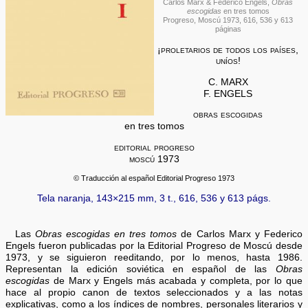
Carlos Marx & Federico Engels,
Obras
escogidas
en tres tomos
Progreso, Moscú 1973, 616, 536 y 613
páginas
¡proletarios de todos los países,
uníos!
C. MARX
F. ENGELS
obras escogidas
en tres tomos
editorial progreso
moscú 1973
© Traducción al español Editorial Progreso 1973
Tela naranja, 143×215 mm, 3 t., 616, 536 y 613 págs.
Las
Obras escogidas en tres tomos
de Carlos Marx y Federico
Engels fueron publicadas por la Editorial Progreso de Moscú desde
1973, y se siguieron reeditando, por lo menos, hasta 1986.
Representan la edición soviética en español de las
Obras
escogidas
de Marx y Engels más acabada y completa, por lo que
hace al propio canon de textos seleccionados y a las notas
explicativas, como a los índices de nombres, personales literarios y