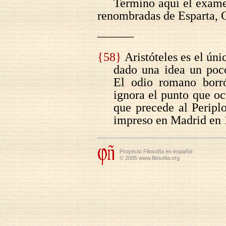
Termino aquí el exame
renombradas de Esparta, C
———
{58}
Aristóteles es el úni
dado una idea un poco
El odio romano borró
ignora el punto que oc
que precede al Perip
impreso en Madrid en 
Proyecto Filosofía en español
© 2005 www.filosofia.org