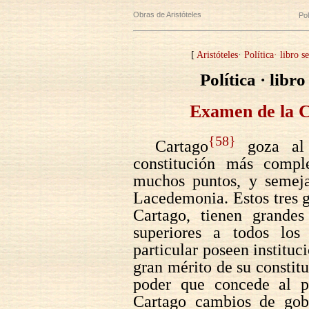
Obras de Aristóteles
Pol
[
Aristóteles
·
Política· libro 
Política · libr
Examen de la C
{58}
Cartago
goza al 
constitución más compl
muchos puntos, y semeja
Lacedemonia. Estos tres g
Cartago, tienen grandes
superiores a todos los
particular poseen instituc
gran mérito de su constitu
poder que concede al p
Cartago cambios de gobi