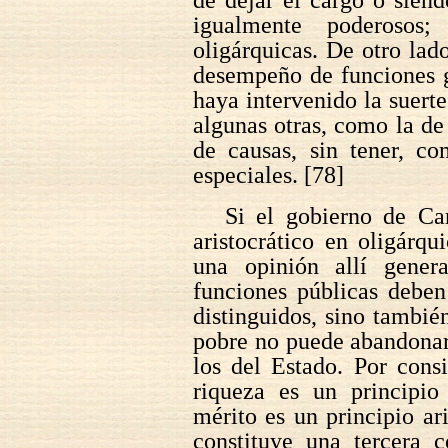
igualmente poderosos;
oligárquicas. De otro lado
desempeño de funciones g
haya intervenido la suert
algunas otras, como la de 
de causas, sin tener, c
especiales. [78]
Si el gobierno de Ca
aristocrático en oligárqu
una opinión allí gener
funciones públicas deben
distinguidos, sino tambié
pobre no puede abandonar
los del Estado. Por consi
riqueza es un principio
mérito es un principio ar
constituye una tercera 