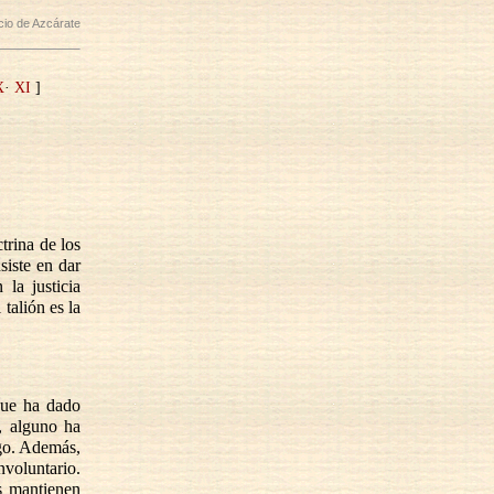
icio de Azcárate
X
·
XI
]
trina de los
siste en dar
la justicia
 talión es la
que ha dado
, alguno ha
igo. Además,
nvoluntario.
s mantienen