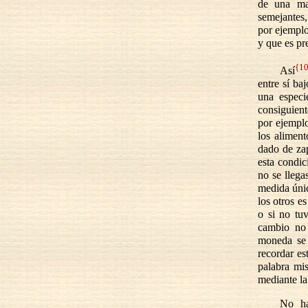
de una man
semejantes,
por ejemplo
y que es pr
{1
Así
entre sí ba
una especi
consiguient
por ejemplo
los alimen
dado de zap
esta condic
no se llega
medida únic
los otros e
o si no tu
cambio no 
moneda se 
recordar es
palabra mis
mediante la
No ha