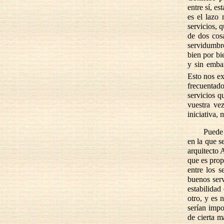
entre sí, es
es el lazo
servicios, 
de dos cosa
servidumbre
bien por bi
y sin embar
Esto nos ex
frecuentad
servicios q
vuestra ve
iniciativa,
Puede 
en la que s
arquitecto 
que es prop
entre los 
buenos serv
estabilidad
otro, y es 
serían impo
de cierta m