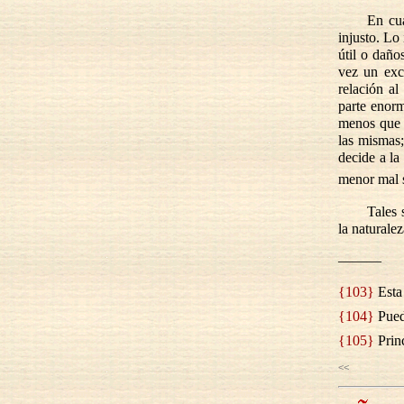
En cua
injusto. Lo
útil o daño
vez un exc
relación al
parte enorm
menos que 
las mismas;
decide a la
menor mal s
Tales 
la naturalez
———
{103}
Esta 
{104}
Puede
{105}
Princ
<<