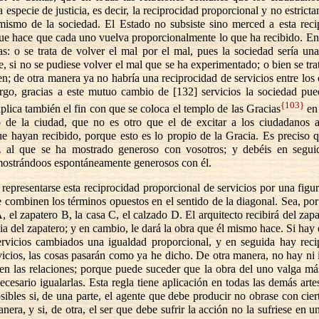
ta especie de justicia, es decir, la reciprocidad proporcional y no estrict
 mismo de la sociedad. El Estado no subsiste sino merced a esta reci
que hace que cada uno vuelva proporcionalmente lo que ha recibido. En
s: o se trata de volver el mal por el mal, pues la sociedad sería un
, si no se pudiese volver el mal que se ha experimentado; o bien se tra
en; de otra manera ya no habría una reciprocidad de servicios entre los
go, gracias a este mutuo cambio de [132] servicios la sociedad pued
{103}
plica también el fin con que se coloca el templo de las Gracias
en 
o de la ciudad, que no es otro que el de excitar a los ciudadanos a
ue hayan recibido, porque esto es lo propio de la Gracia. Es preciso q
z al que se ha mostrado generoso con vosotros; y debéis en segui
 mostrándoos espontáneamente generosos con él.
representarse esta reciprocidad proporcional de servicios por una figu
e combinen los términos opuestos en el sentido de la diagonal. Sea, por
A, el zapatero B, la casa C, el calzado D. El arquitecto recibirá del zapa
ia del zapatero; y en cambio, le dará la obra que él mismo hace. Si hay
servicios cambiados una igualdad proporcional, y en seguida hay reci
icios, las cosas pasarán como ya he dicho. De otra manera, no hay ni 
 en las relaciones; porque puede suceder que la obra del uno valga má
necesario igualarlas. Esta regla tiene aplicación en todas las demás artes
sibles si, de una parte, el agente que debe producir no obrase con cie
anera, y si, de otra, el ser que debe sufrir la acción no la sufriese en 