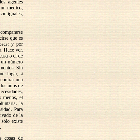
dos agentes
e un médico,
son iguales,
n compararse
cirse que es
osas; y por
a. Hace ver,
casa o el de
o un número
imentos. Sin
er lugar, si
ncontrar una
 los unos de
necesidades,
o menos, el
untaria, la
sidad. Para
rivado de la
 sólo existe
.
as cosas de