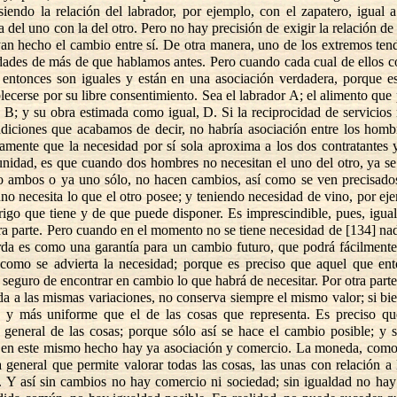
iendo la relación del labrador, por ejemplo, con el zapatero, igual a
ra del uno con la del otro. Pero no hay precisión de exigir la relación de
n hecho el cambio entre sí. De otra manera, uno de los extremos ten
dades de más de que hablamos antes. Pero cuando cada cual de ellos 
 entonces son iguales y están en una asociación verdadera, porque e
lecerse por su libre consentimiento. Sea el labrador A; el alimento que
, B; y su obra estimada como igual, D. Si la reciprocidad de servicios 
ndiciones que acabamos de decir, no habría asociación entre los homb
amente que la necesidad por sí sola aproxima a los dos contratantes 
nidad, es que cuando dos hombres no necesitan el uno del otro, ya se
so ambos o ya uno sólo, no hacen cambios, así como se ven precisados
no necesita lo que el otro posee; y teniendo necesidad de vino, por ej
rigo que tiene y de que puede disponer. Es imprescindible, pues, igual
ra parte. Pero cuando en el momento no se tiene necesidad de [134] nad
da es como una garantía para un cambio futuro, que podrá fácilmente
 como se advierta la necesidad; porque es preciso que aquel que ent
é seguro de encontrar en cambio lo que habrá de necesitar. Por otra part
da a las mismas variaciones, no conserva siempre el mismo valor; si bie
o y más uniforme que el de las cosas que representa. Es preciso q
 general de las cosas; porque sólo así se hace el cambio posible; y 
, en este mismo hecho hay ya asociación y comercio. La moneda, como
general que permite valorar todas las cosas, las unas con relación a l
. Y así sin cambios no hay comercio ni sociedad; sin igualdad no ha