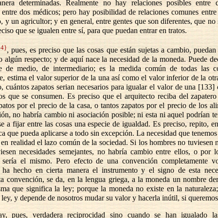
era determinadas. Realmente no hay relaciones posibles entre 
 entre dos médicos; pero hay posibilidad de relaciones comunes entr
, y un agricultor; y en general, entre gentes que son diferentes, que no 
eciso que se igualen entre sí, para que puedan entrar en tratos.
04}
, pues, es preciso que las cosas que están sujetas a cambio, pueda
jo algún respecto; y de aquí nace la necesidad de la moneda. Puede de
e de medio, de intermediario; es la medida común de todas las c
e, estima el valor superior de la una así como el valor inferior de la otr
, cuántos zapatos serian necesarios para igualar el valor de una [133] 
tos que se consumen. Es preciso que el arquitecto reciba del zapater
atos por el precio de la casa, o tantos zapatos por el precio de los al
ión, no habría cambio ni asociación posible; ni esta ni aquel podrían ten
se a fijar entre las cosas una especie de igualdad. Es preciso, repito, e
a que pueda aplicarse a todo sin excepción. La necesidad que tenemos
s en realidad el lazo común de la sociedad. Si los hombres no tuviesen 
viesen necesidades semejantes, no habría cambio entre ellos, o por l
sería el mismo. Pero efecto de una convención completamente vol
ha hecho en cierta manera el instrumento y el signo de esta nece
ta convención, se da, en la lengua griega, a la moneda un nombre de
ma que significa la ley; porque la moneda no existe en la naturaleza;
 ley, y depende de nosotros mudar su valor y hacerla inútil, si queremos
y, pues, verdadera reciprocidad sino cuando se han igualado l