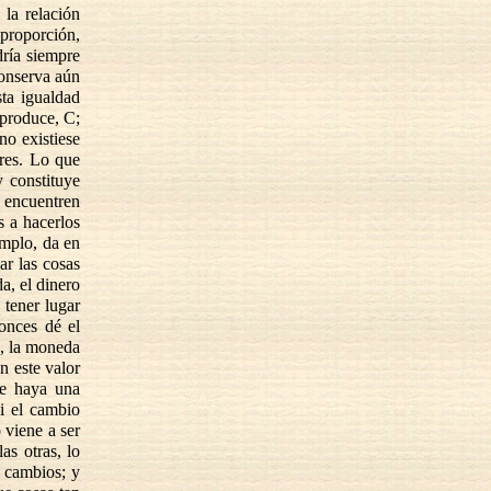
 la relación
 proporción,
dría siempre
conserva aún
sta igualdad
 produce, C;
no existiese
res. Lo que
y constituye
 encuentren
 a hacerlos
emplo, da en
ar las cosas
a, el dinero
 tener lugar
onces dé el
e, la moneda
n este valor
ue haya una
si el cambio
 viene a ser
as otras, lo
y cambios; y