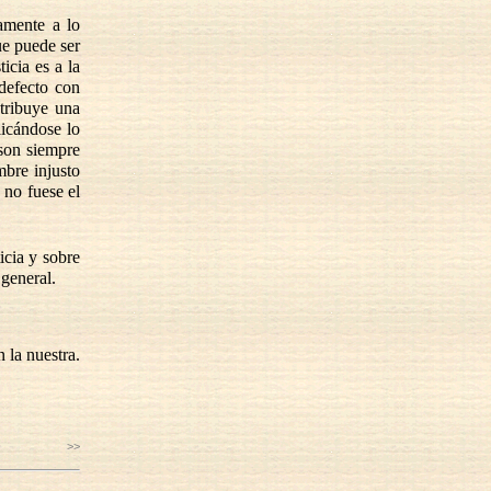
vamente a lo
ue puede ser
icia es a la
defecto con
atribuye una
licándose lo
son siempre
mbre injusto
 no fuese el
icia y sobre
 general.
 la nuestra.
>>