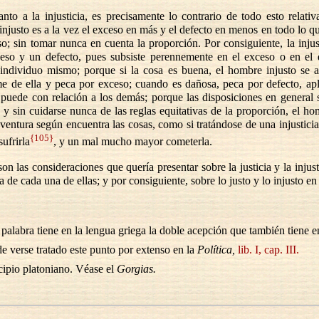
nto a la injusticia, es precisamente lo contrario de todo esto relati
 injusto es a la vez el exceso en más y el defecto en menos en todo lo q
so; sin tomar nunca en cuenta la proporción. Por consiguiente, la injust
eso y un defecto, pues subsiste perennemente en el exceso o en el 
 individuo mismo; porque si la cosa es buena, el hombre injusto se 
e de ella y peca por exceso; cuando es dañosa, peca por defecto, ap
puede con relación a los demás; porque las disposiciones en general 
 y sin cuidarse nunca de las reglas equitativas de la proporción, el ho
 ventura según encuentra las cosas, como si tratándose de una injusticia
{105}
ufrirla
, y un mal mucho mayor cometerla.
son las consideraciones que quería presentar sobre la justicia y la injust
a de cada una de ellas; y por consiguiente, sobre lo justo y lo injusto en
palabra tiene en la lengua griega la doble acepción que también tiene en
 verse tratado este punto por extenso en la
Política,
lib. I, cap. III.
ipio platoniano. Véase el
Gorgias.