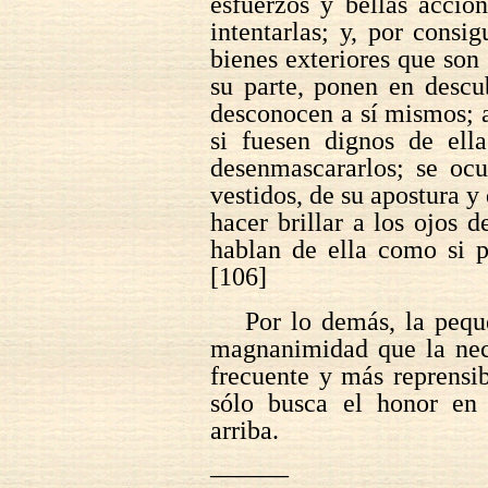
esfuerzos y bellas accio
intentarlas; y, por consi
bienes exteriores que son
su parte, ponen en descu
desconocen a sí mismos; a
si fuesen dignos de ell
desenmascararlos; se oc
vestidos, de su apostura y 
hacer brillar a los ojos 
hablan de ella como si p
[106]
Por lo demás, la pequ
magnanimidad que la nec
frecuente y más reprensi
sólo busca el honor e
arriba.
———