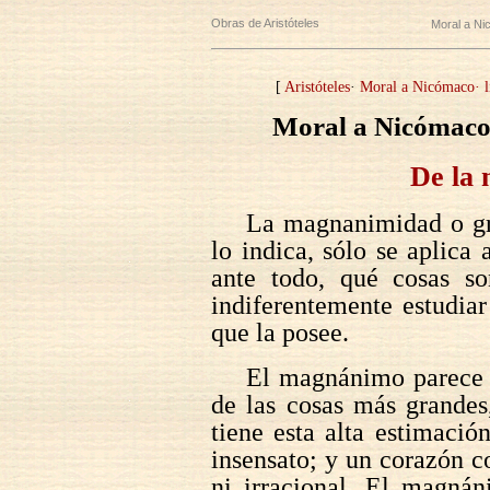
Obras de Aristóteles
Moral a N
[
Aristóteles
·
Moral a Nicómaco· l
Moral a Nicómaco ·
De la
La magnanimidad o g
lo indica, sólo se aplica
ante todo, qué cosas s
indiferentemente estudia
que la posee.
El magnánimo parece s
de las cosas más grandes
tiene esta alta estimaci
insensato; y un corazón c
ni irracional. El magnán