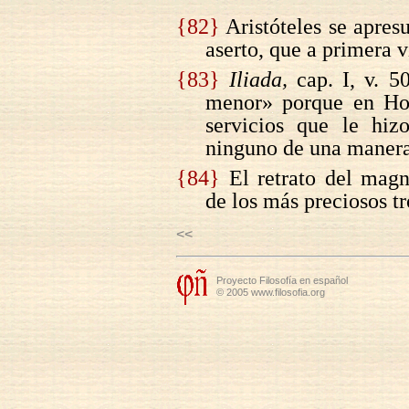
{82}
Aristóteles se apresu
aserto, que a primera v
{83}
Iliada,
cap. I, v. 5
menor» porque en Hom
servicios que le hiz
ninguno de una manera
{84}
El retrato del mag
de los más preciosos tr
<<
Proyecto Filosofía en español
© 2005 www.filosofia.org