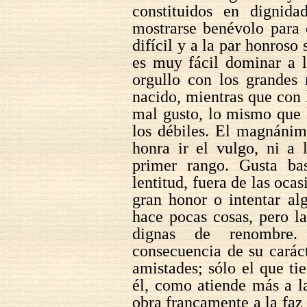
constituidos en dignid
mostrarse benévolo para 
difícil y a la par honroso
es muy fácil dominar a l
orgullo con los grandes
nacido, mientras que con
mal gusto, lo mismo que l
los débiles. El magnánim
honra ir el vulgo, ni a 
primer rango. Gusta ba
lentitud, fuera de las oca
gran honor o intentar a
hace pocas cosas, pero l
dignas de renombre.
consecuencia de su caráct
amistades; sólo el que ti
él, como atiende más a l
obra francamente a la faz