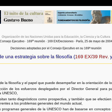
Organización de las Naciones Unidas para la Educación, la Ciencia y la Cultura
a
Consejo Ejecutivo · 169
reunión · 169 EX/Decisiones · París, 25 de mayo de 200
Decisiones adoptadas por el Consejo Ejecutivo en su 169ª reunión
e una estrategia sobre la filosofía (
169 EX/39 Rev.
de la filosofía y el papel que puede desempeñar en la orientación de 
cción de los esfuerzos desplegados por el Director General para p
 la UNESCO,
tan tanto diagnósticos como prospectiva, y también que se efectúen e
ferentes a los problemas generales del mundo actual,
 programas generales de la UNESCO han de basarse en conceptos fil