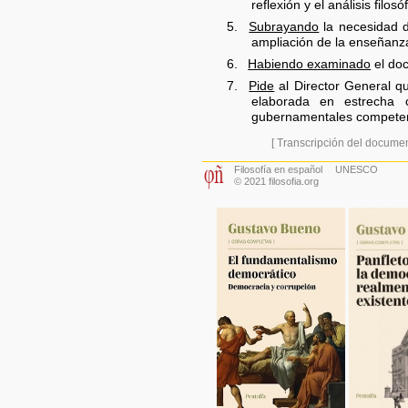
reflexión y el análisis filosó
5.
Subrayando
la necesidad d
ampliación de la enseñanza 
6.
Habiendo examinado
el do
7.
Pide
al Director General qu
elaborada en estrecha 
gubernamentales competen
[ Transcripción del docume
Filosofía en español
UNESCO
© 2021 filosofia.org