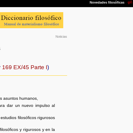
Noticias
4
y
169 EX/45 Parte I
)
los asuntos humanos,
ara dar un nuevo impulso al
studios filosóficos rigurosos
osóficos y rigurosos y en la