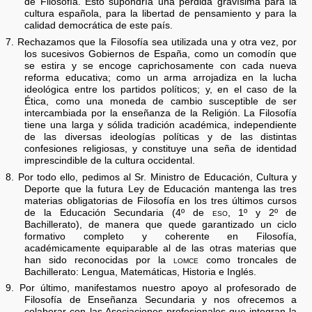
de Filosofía. Esto supondría una pérdida gravísima para la
cultura española, para la libertad de pensamiento y para la
calidad democrática de este país.
7. Rechazamos que la Filosofía sea utilizada una y otra vez, por
los sucesivos Gobiernos de España, como un comodín que
se estira y se encoge caprichosamente con cada nueva
reforma educativa; como un arma arrojadiza en la lucha
ideológica entre los partidos políticos; y, en el caso de la
Ética, como una moneda de cambio susceptible de ser
intercambiada por la enseñanza de la Religión. La Filosofía
tiene una larga y sólida tradición académica, independiente
de las diversas ideologías políticas y de las distintas
confesiones religiosas, y constituye una seña de identidad
imprescindible de la cultura occidental.
8. Por todo ello, pedimos al Sr. Ministro de Educación, Cultura y
Deporte que la futura Ley de Educación mantenga las tres
materias obligatorias de Filosofía en los tres últimos cursos
de la Educación Secundaria (4º de
eso,
1º y 2º de
Bachillerato), de manera que quede garantizado un ciclo
formativo completo y coherente en Filosofía,
académicamente equiparable al de las otras materias que
han sido reconocidas por la
lomce
como troncales de
Bachillerato: Lengua, Matemáticas, Historia e Inglés.
9. Por último, manifestamos nuestro apoyo al profesorado de
Filosofía de Enseñanza Secundaria y nos ofrecemos a
colaborar con las Asociaciones profesionales que integran la