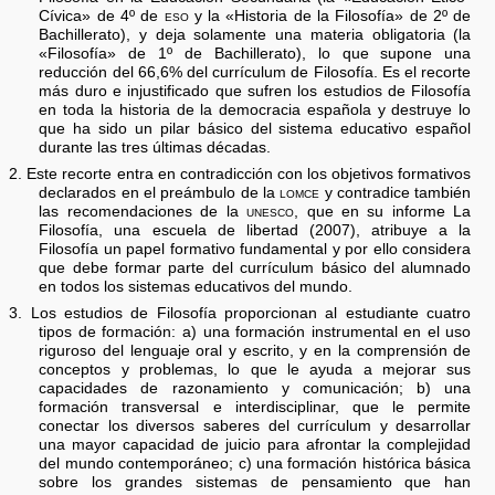
Cívica» de 4º de
eso
y la «Historia de la Filosofía» de 2º de
Bachillerato), y deja solamente una materia obligatoria (la
«Filosofía» de 1º de Bachillerato), lo que supone una
reducción del 66,6% del currículum de Filosofía. Es el recorte
más duro e injustificado que sufren los estudios de Filosofía
en toda la historia de la democracia española y destruye lo
que ha sido un pilar básico del sistema educativo español
durante las tres últimas décadas.
2. Este recorte entra en contradicción con los objetivos formativos
declarados en el preámbulo de la
lomce
y contradice también
las recomendaciones de la
unesco,
que en su informe La
Filosofía, una escuela de libertad (2007), atribuye a la
Filosofía un papel formativo fundamental y por ello considera
que debe formar parte del currículum básico del alumnado
en todos los sistemas educativos del mundo.
3. Los estudios de Filosofía proporcionan al estudiante cuatro
tipos de formación: a) una formación instrumental en el uso
riguroso del lenguaje oral y escrito, y en la comprensión de
conceptos y problemas, lo que le ayuda a mejorar sus
capacidades de razonamiento y comunicación; b) una
formación transversal e interdisciplinar, que le permite
conectar los diversos saberes del currículum y desarrollar
una mayor capacidad de juicio para afrontar la complejidad
del mundo contemporáneo; c) una formación histórica básica
sobre los grandes sistemas de pensamiento que han