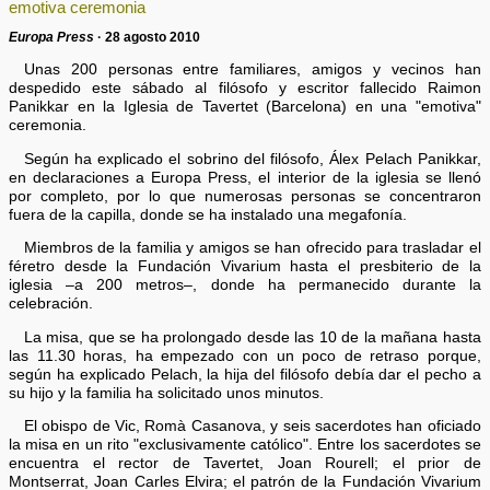
emotiva ceremonia
Europa Press
· 28 agosto 2010
Unas 200 personas entre familiares, amigos y vecinos han
despedido este sábado al filósofo y escritor fallecido Raimon
Panikkar en la Iglesia de Tavertet (Barcelona) en una "emotiva"
ceremonia.
Según ha explicado el sobrino del filósofo, Álex Pelach Panikkar,
en declaraciones a Europa Press, el interior de la iglesia se llenó
por completo, por lo que numerosas personas se concentraron
fuera de la capilla, donde se ha instalado una megafonía.
Miembros de la familia y amigos se han ofrecido para trasladar el
féretro desde la Fundación Vivarium hasta el presbiterio de la
iglesia –a 200 metros–, donde ha permanecido durante la
celebración.
La misa, que se ha prolongado desde las 10 de la mañana hasta
las 11.30 horas, ha empezado con un poco de retraso porque,
según ha explicado Pelach, la hija del filósofo debía dar el pecho a
su hijo y la familia ha solicitado unos minutos.
El obispo de Vic, Romà Casanova, y seis sacerdotes han oficiado
la misa en un rito "exclusivamente católico". Entre los sacerdotes se
encuentra el rector de Tavertet, Joan Rourell; el prior de
Montserrat, Joan Carles Elvira; el patrón de la Fundación Vivarium