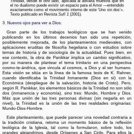
Trinidad, desde el otro lado, aplicada al advaita muestra que en
el no dualismo puede existir un espacio para el Amor —entendido
exactamente como el movimiento interno de este ‘Uno sin dos’».
Texto publicado en Revista
Sufí 1
(2001).
3. Nuevos ojos para ver a Dios.
Gran parte de los trabajos teológicos que se han venido
publicando en los últimos decenios han sido una repetición,
posiblemente mejorada, de los planteamientos medievales, con
aplicaciones eruditas de filosofía hegeliana o con estudios sobre
temas de historia y de sociología de la actualidad. Pues bien, en
ese contexto, la obra de Panikkar implica un cambio significativo,
por su manera de plantear el tema trinitario en una perspectiva
cosmo-te-ándrica, que vincula al cosmos, a Dios y al ser humano.
Esta visión se sitúa en la línea de la famosa tesis de K. Rahner,
cuando identificaba la Trinidad Inmanente (Dios en sí) con la
Económica (despliegue de la salvación, historia de Cristo). Pero,
según R. Panikkar, los elementos básicos de la Trinidad no son sólo
dos (inmanencia y economía), sino tres: Mundo, Hombre y Dios.
Más que unión de las tres personas divinas (sin negarla en un
nivel), la Trinidad es la unión de las tres realidades originarias:
Mundo-Dios-Hombre.
Este planteamiento, que puede parecer una novedad contraria a
la tradición cristiana, retoma un momento básico de la reflexión
teológica de la Iglesia, tal como la formularon, sobre todo, los
grandes alejandrinos, desde Orígenes a San Cirilo. Para ellos la