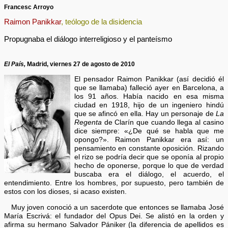
Francesc Arroyo
Raimon Panikkar
, teólogo de la disidencia
Propugnaba el diálogo interreligioso y el panteísmo
El País,
Madrid, viernes 27 de agosto de 2010
El pensador Raimon Panikkar (así decidió él
que se llamaba) falleció ayer en Barcelona, a
los 91 años. Había nacido en esa misma
ciudad en 1918, hijo de un ingeniero hindú
que se afincó en ella. Hay un personaje de
La
Regenta
de Clarín que cuando llega al casino
dice siempre: «¿De qué se habla que me
opongo?». Raimon Panikkar era así: un
pensamiento en constante oposición. Rizando
el rizo se podría decir que se oponía al propio
hecho de oponerse, porque lo que de verdad
buscaba era el diálogo, el acuerdo, el
entendimiento. Entre los hombres, por supuesto, pero también de
estos con los dioses, si acaso existen.
Muy joven conoció a un sacerdote que entonces se llamaba José
María Escrivá: el fundador del Opus Dei. Se alistó en la orden y
afirma su hermano Salvador Pániker (la diferencia de apellidos es