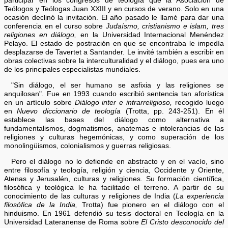
participar en los congresos de teología que la Asociación de
Teólogos y Teólogas Juan XXIII y en cursos de verano. Solo en una
ocasión declinó la invitación. El año pasado le llamé para dar una
conferencia en el curso sobre
Judaísmo, cristianismo e islam, tres
religiones en diálogo,
en la Universidad Internacional Menéndez
Pelayo. El estado de postración en que se encontraba le impedía
desplazarse de Tavertet a Santander. Le invité también a escribir en
obras colectivas sobre la interculturalidad y el diálogo, pues era uno
de los principales especialistas mundiales.
"Sin diálogo, el ser humano se asfixia y las religiones se
anquilosan". Fue en 1993 cuando escribió sentencia tan aforística
en un artículo sobre
Diálogo inter e intrarreligioso,
recogido luego
en
Nuevo diccionario de teología
(Trotta, pp. 243-251). En él
establece las bases del diálogo como alternativa a
fundamentalismos, dogmatismos, anatemas e intolerancias de las
religiones y culturas hegemónicas, y como superación de los
monolingüismos, colonialismos y guerras religiosas.
Pero el diálogo no lo defiende en abstracto y en el vacío, sino
entre filosofía y teología, religión y ciencia, Occidente y Oriente,
Atenas y Jerusalén, culturas y religiones. Su formación científica,
filosófica y teológica le ha facilitado el terreno. A partir de su
conocimiento de las culturas y religiones de India (
La experiencia
filosófica de la India,
Trotta) fue pionero en el diálogo con el
hinduismo. En 1961 defendió su tesis doctoral en Teología en la
Universidad Lateranense de Roma sobre
El Cristo desconocido del