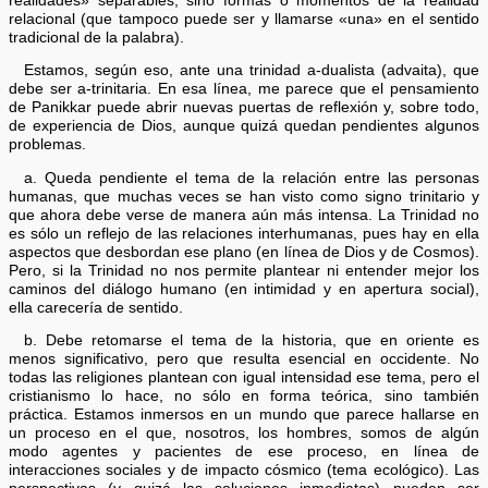
realidades» separables, sino formas o momentos de la realidad
relacional (que tampoco puede ser y llamarse «una» en el sentido
tradicional de la palabra).
Estamos, según eso, ante una trinidad a-dualista (advaita), que
debe ser a-trinitaria. En esa línea, me parece que el pensamiento
de Panikkar puede abrir nuevas puertas de reflexión y, sobre todo,
de experiencia de Dios, aunque quizá quedan pendientes algunos
problemas.
a. Queda pendiente el tema de la relación entre las personas
humanas, que muchas veces se han visto como signo trinitario y
que ahora debe verse de manera aún más intensa. La Trinidad no
es sólo un reflejo de las relaciones interhumanas, pues hay en ella
aspectos que desbordan ese plano (en línea de Dios y de Cosmos).
Pero, si la Trinidad no nos permite plantear ni entender mejor los
caminos del diálogo humano (en intimidad y en apertura social),
ella carecería de sentido.
b. Debe retomarse el tema de la historia, que en oriente es
menos significativo, pero que resulta esencial en occidente. No
todas las religiones plantean con igual intensidad ese tema, pero el
cristianismo lo hace, no sólo en forma teórica, sino también
práctica. Estamos inmersos en un mundo que parece hallarse en
un proceso en el que, nosotros, los hombres, somos de algún
modo agentes y pacientes de ese proceso, en línea de
interacciones sociales y de impacto cósmico (tema ecológico). Las