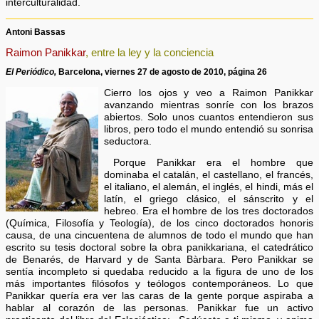
interculturalidad.
Antoni Bassas
Raimon Panikkar
, entre la ley y la conciencia
El Periódico,
Barcelona, viernes 27 de agosto de 2010, página 26
Cierro los ojos y veo a Raimon Panikkar
avanzando mientras sonríe con los brazos
abiertos. Solo unos cuantos entendieron sus
libros, pero todo el mundo entendió su sonrisa
seductora.
Porque Panikkar era el hombre que
dominaba el catalán, el castellano, el francés,
el italiano, el alemán, el inglés, el hindi, más el
latín, el griego clásico, el sánscrito y el
hebreo. Era el hombre de los tres doctorados
(Química, Filosofía y Teología), de los cinco doctorados honoris
causa, de una cincuentena de alumnos de todo el mundo que han
escrito su tesis doctoral sobre la obra panikkariana, el catedrático
de Benarés, de Harvard y de Santa Bàrbara. Pero Panikkar se
sentía incompleto si quedaba reducido a la figura de uno de los
más importantes filósofos y teólogos contemporáneos. Lo que
Panikkar quería era ver las caras de la gente porque aspiraba a
hablar al corazón de las personas. Panikkar fue un activo