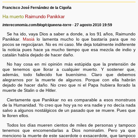
Francisco José Fernández de la Cigoña
Ha muerto
Raimundo Panikkar
intereconomia.com/blog/cigueena-torre
· 27 agosto 2010 19:59
Se ha ido, vaya Dios a saber a donde, a los 91 años, Raimundo
Panikkar.
Masiá
lo lamenta mucho lo que bastaría para que no
pocos se regocijaran. No es mi caso. Me deja totalmente indiferente
la noticia pues hace ya mucho tiempo que esa mezcla de indio y
catalán había dejado de hacer daño.
No hay cosa en mi opinión más estúpida que la pretensión de
que tenemos que llorar a cualquier muerto. Y sostener que,
además, todo fallecido fue buenísimo. Claro que debemos
alegrarnos por la muerte de algunos. Porque con ella habrán
dejado de hacer daño. No creo que ni el Papa hubiera llorado la
muerte de Stalin o de Hitler.
Ciertamente que Panikkar no es comparable a esos monstruos
de la Humanidad. Yo creo que hoy ya no era nadie y no decía nada
salvo a algunos nostálgicos de un pasado que se muere. Pues que
le lloren ellos.
Todos los días mueren cientos de miles de personas y tampoco
tenemos que encomendarlas a Dios nominatim. Pero ya que
menciono la muerte de este sacerdote o exsacerdote, que tampoco