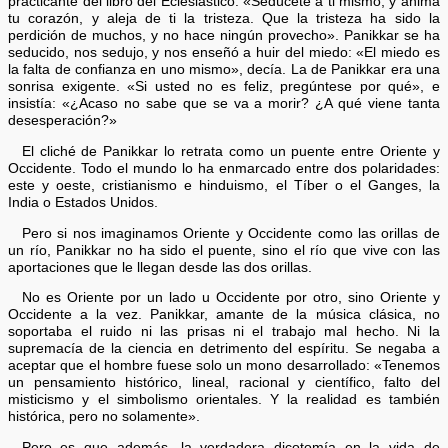
practicante del libro del Eclesiástico: «Sedúcete a ti mismo, y anima
tu corazón, y aleja de ti la tristeza. Que la tristeza ha sido la
perdición de muchos, y no hace ningún provecho». Panikkar se ha
seducido, nos sedujo, y nos enseñó a huir del miedo: «El miedo es
la falta de confianza en uno mismo», decía. La de Panikkar era una
sonrisa exigente. «Si usted no es feliz, pregúntese por qué», e
insistía: «¿Acaso no sabe que se va a morir? ¿A qué viene tanta
desesperación?»
El cliché de Panikkar lo retrata como un puente entre Oriente y
Occidente. Todo el mundo lo ha enmarcado entre dos polaridades:
este y oeste, cristianismo e hinduismo, el Tíber o el Ganges, la
India o Estados Unidos.
Pero si nos imaginamos Oriente y Occidente como las orillas de
un río, Panikkar no ha sido el puente, sino el río que vive con las
aportaciones que le llegan desde las dos orillas.
No es Oriente por un lado u Occidente por otro, sino Oriente y
Occidente a la vez. Panikkar, amante de la música clásica, no
soportaba el ruido ni las prisas ni el trabajo mal hecho. Ni la
supremacía de la ciencia en detrimento del espíritu. Se negaba a
aceptar que el hombre fuese solo un mono desarrollado: «Tenemos
un pensamiento histórico, lineal, racional y científico, falto del
misticismo y el simbolismo orientales. Y la realidad es también
histórica, pero no solamente».
Pero es que además, la verdadera dicotomía en la vida de