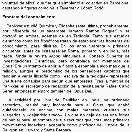
voluntad de ellos) que fue quien implantó el colectivo en Barcelona,
captando a figuras como Valls Taverner o López Rodó.
Frontera del conocimiento
Panikkar estudió Química y Filosofía (esta última, probablemente,
por influencia de un sacerdote llamado Ramón Roquer) y se
doctoró en ambas, además de en Teología. Tanto sus estudios
científicos como los filosóficos tratan de establecer las fronteras del
conocimiento, para diluirlas. En los años cuarenta y primeros
cincuenta, antes de instalarse en Roma, primero, y en India, más
tarde, funda la revista
Arbor,
vinculada al Consejo Superior de
Investigaciones Científicas, pero controlada por miembros del
Opus. Era un intento de abrir la filosofía española a algo más que la
religión, aunque el predominio de los pensadores católicos que
tendían a ver la filosofía como «esclava de la teología» representó
una fuerte cortapisa para según qué empresas. Tras la marcha de
Panikkar, el secretario de redacción de la revista sería Rafael Calvo
Serer, entonces miembro también del Opus Dei.
La actividad por libre de Panikkar en India, ya ordenado
sacerdote, resultó muy incómoda para el Opus, que acabó
quitándoselo de encima con malas maneras, cuentan sus
allegados, y «dejándolo tirado». Lo que no deja de ser una forma
de hablar para un hombre de sus recursos que, tras unos primeros
movimientos indecisos, acabaría como profesor de Historia de la
Religión en Harvard y Santa Bárbara.