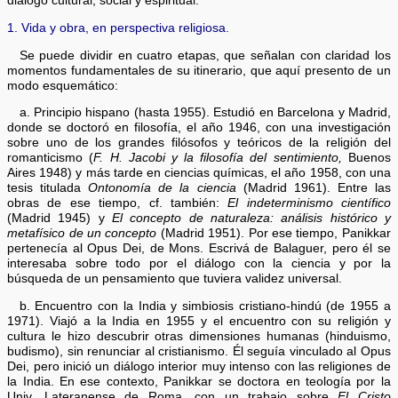
diálogo cultural, social y espiritual.
1. Vida y obra, en perspectiva religiosa.
Se puede dividir en cuatro etapas, que señalan con claridad los
momentos fundamentales de su itinerario, que aquí presento de un
modo esquemático:
a. Principio hispano (hasta 1955). Estudió en Barcelona y Madrid,
donde se doctoró en filosofía, el año 1946, con una investigación
sobre uno de los grandes filósofos y teóricos de la religión del
romanticismo (
F. H. Jacobi y la filosofía del sentimiento,
Buenos
Aires 1948) y más tarde en ciencias químicas, el año 1958, con una
tesis titulada
Ontonomía de la ciencia
(Madrid 1961). Entre las
obras de ese tiempo, cf. también:
El indeterminismo científico
(Madrid 1945) y
El concepto de naturaleza: análisis histórico y
metafísico de un concepto
(Madrid 1951). Por ese tiempo, Panikkar
pertenecía al Opus Dei, de Mons. Escrivá de Balaguer, pero él se
interesaba sobre todo por el diálogo con la ciencia y por la
búsqueda de un pensamiento que tuviera validez universal.
b. Encuentro con la India y simbiosis cristiano-hindú (de 1955 a
1971). Viajó a la India en 1955 y el encuentro con su religión y
cultura le hizo descubrir otras dimensiones humanas (hinduismo,
budismo), sin renunciar al cristianismo. Él seguía vinculado al Opus
Dei, pero inició un diálogo interior muy intenso con las religiones de
la India. En ese contexto, Panikkar se doctora en teología por la
Univ. Lateranense de Roma, con un trabajo sobre
El Cristo