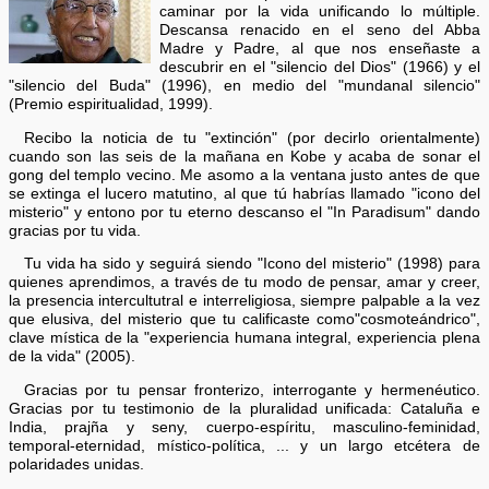
caminar por la vida unificando lo múltiple.
Descansa renacido en el seno del Abba
Madre y Padre, al que nos enseñaste a
descubrir en el "silencio del Dios" (1966) y el
"silencio del Buda" (1996), en medio del "mundanal silencio"
(Premio espiritualidad, 1999).
Recibo la noticia de tu "extinción" (por decirlo orientalmente)
cuando son las seis de la mañana en Kobe y acaba de sonar el
gong del templo vecino. Me asomo a la ventana justo antes de que
se extinga el lucero matutino, al que tú habrías llamado "icono del
misterio" y entono por tu eterno descanso el "In Paradisum" dando
gracias por tu vida.
Tu vida ha sido y seguirá siendo "Icono del misterio" (1998) para
quienes aprendimos, a través de tu modo de pensar, amar y creer,
la presencia intercultutral e interreligiosa, siempre palpable a la vez
que elusiva, del misterio que tu calificaste como"cosmoteándrico",
clave mística de la "experiencia humana integral, experiencia plena
de la vida" (2005).
Gracias por tu pensar fronterizo, interrogante y hermenéutico.
Gracias por tu testimonio de la pluralidad unificada: Cataluña e
India, prajña y seny, cuerpo-espíritu, masculino-feminidad,
temporal-eternidad, místico-política, ... y un largo etcétera de
polaridades unidas.