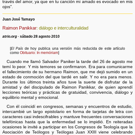
través del amor, ya que en tu canción mi amado es evocado en mis
ojos".
Juan José Tamayo
Raimon Panikkar
: diálogo e interculturalidad
atrio.org
· sábado 28 agosto 2010
[
El País
de hoy publica una versión más reducida de este artículo
como
Obituario: In memóriam
]
Cuando me llamó Salvador Paniker la tarde del 26 de agosto me
temí lo peor. Y mis temores se confirmaron. Era para comunicarme
el fallecimiento de su hermano Raimon, que me dejó sumido en un
estado de conmoción del que tardé en salir. Y no era para menos.
Durante los últimos treinta años tuve la suerte de disfrutar de la
amistad y del discipulado de Raimon Panikkar, de quien aprendí
lecciones teóricas y prácticas de gratuidad, convivencia, diálogo y
equilibrio mental y emocional.
Con él coincidí en congresos, semanas y encuentros de estudio,
intercambié un largo epistolario en forma de tarjetas de letra con
caracteres casi indescifrables y mantuve frecuentes conversaciones
telefónicas hasta que la enfermedad se lo impidió. En reiteradas
ocasiones le invité a participar en los Congresos de Teología que la
Asociación de Teólogos y Teólogas Juan XXIII viene celebrando