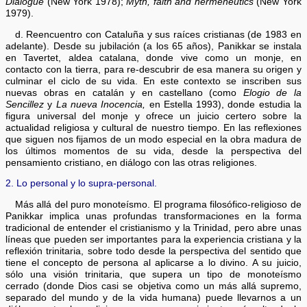
Dialogue
(New York 1978);
Myth, faith and hermeneutics
(New York
1979).
d. Reencuentro con Cataluña y sus raíces cristianas (de 1983 en
adelante). Desde su jubilación (a los 65 años), Panikkar se instala
en Tavertet, aldea catalana, donde vive como un monje, en
contacto con la tierra, para re-descubrir de esa manera su origen y
culminar el ciclo de su vida. En este contexto se inscriben sus
nuevas obras en catalán y en castellano (como
Elogio de la
Sencillez
y
La nueva Inocencia,
en Estella 1993), donde estudia la
figura universal del monje y ofrece un juicio certero sobre la
actualidad religiosa y cultural de nuestro tiempo. En las reflexiones
que siguen nos fijamos de un modo especial en la obra madura de
los últimos momentos de su vida, desde la perspectiva del
pensamiento cristiano, en diálogo con las otras religiones.
2. Lo personal y lo supra-personal.
Más allá del puro monoteísmo. El programa filosófico-religioso de
Panikkar implica unas profundas transformaciones en la forma
tradicional de entender el cristianismo y la Trinidad, pero abre unas
líneas que pueden ser importantes para la experiencia cristiana y la
reflexión trinitaria, sobre todo desde la perspectiva del sentido que
tiene el concepto de persona al aplicarse a lo divino. A su juicio,
sólo una visión trinitaria, que supera un tipo de monoteísmo
cerrado (donde Dios casi se objetiva como un más allá supremo,
separado del mundo y de la vida humana) puede llevarnos a un