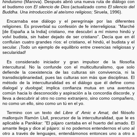
hinduismo
(Marova). Después abrió una nueva ruta de diálogo con
el budismo con
El silencio de Dios
(actualizado como
El silencio del
Buddha. Una introducción al ateísmo religioso;
Siruela, 1996).
Encarnaba ese diálogo y el peregrinaje por las diferentes
religiones. Es proverbial su confesión de fe interreligiosa: "Marché
[de España a la India] cristiano, me descubrí a mí mismo hindú y
volví budista, sin haber dejado de ser cristiano". Decía que en él
confluían cuatro grandes ríos: el cristiano, el hindú, el budista y el
secular. ¡Todo un ejemplo de equilibrio entre creencias religiosas y
secularidad!
Es considerado iniciador y gran impulsor de la filosofía
intercultural. No la confunde con el multiculturalismo, que solo
defiende la coexistencia de las culturas sin convivencia, ni la
transdisciplinariedad, pues las culturas son más que disciplinas. El
método de la interculturalidad es el diálogo que él define como
dialogal y
duologal
; implica confianza mutua en una aventura
común hacia lo desconocido y aspiración a la concordia discorde, y
lleva a descubrir al otro no como extranjero, sino como compañero,
no como un ello, sino como un tú en el yo.
Termino con un texto del
Libre d' Amic e Amat,
del filósofo
mallorquín Ramón Llull, precursor de la interculturalidad, que le es
aplicable a Panikkar: "El pájaro cantaba en el huerto del amado. El
amante llega y dice al pájaro: si no podemos entendernos el uno al
otro a través de lenguajes, entendámonos entonces uno a otro a