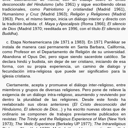
desconocido del Hinduismo
(año 1961) y sigue escribiendo obras
tradicionales, como
Patriotismo y cristiandad
(Madrid 1961),
Humanismo y Cruz
(Madrid 1963);
Religión y Religiones
(Madrid
1963). Pero, el mismo tiempo, inicia un diálogo interior y directo con
la tradición budista: cf.
Maya y Apocalipsis
(Roma 1966);
El silencio
de Dios
(Madrid 1970; reeditada en 1996, con el título
El silencio de
Buddha
).
c. Etapa Norteamericana (de 1971 a 1983). En 1971 Panikkar se
instala de manera casi permanente en Santa Barbara, California,
como Profesor en el Departamento de Religión de su universidad.
Abandona el Opus Dei, pero sigue siendo sacerdote católico. Se
declara hindú y budista, sin dejar de ser cristiano, iniciando de esa
forma, con su propia experiencia, un camino de dialogo y
fecundación intra-religiosa que puede ser significativo para la
iglesia cristiana.
Ciertamente, acepta y promueve el diálogo inter-religioso, entre
miembros y grupos de diversas religiones. Pero pone de relieve la
exigencia de un diálogo intra-religioso, asumiendo y reviviendo por
dentro la pluralidad de las religiones. Desde este fondo ha
reelaborado sus obras anteriores (
El Cristo desconocido del
Hinduismo, El silencio de Dios...
) y ha escrito nuevas obras que de
ordinario se componen de trabajos previamente publicados en
revistas:
The Trinity and the Religious Experience of Man
(New York
1973);
The Vedic Experience
(Berkeley UP 1977);
The Intrareligious