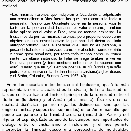
diálogo entre las religiones y a un conocimiento más alto de la
realidad.
«Las mismas razones que indujeron a Occidente a adjudicarle
una personalidad a Dios fueron las que impulsaron a la India a
negársela. Puesto que Occidente pone en la persona –por lo
tanto en la personalidad humana– el valor supremo, también
debe aplicar aquel valor a Dios, pero de manera eminente. La
India, movida por las mismas razones, pero proponiéndose como
objetivo distinto desembarazar la personalidad divina de todo
antropomorfismo, llega a sostener que Dios no es persona, a
pesar de haberlo caracterizado como ser absoluto, como espíritu
y como gozo absolutos, por tanto todo menos como un tronco
inerte. En última instancia, la India se niega también a ver en
Dios una persona (y todo cristiano debe estar de acuerdo con
esto), puesto que un ‘yo’ siempre postula un ‘tú’ (aporía que sólo
podría solucionarse en la doctrina trinitaria cristiana)» (Los dioses
y el Señor, Columba, Buenos Aires 1967, 49).
Entre las escuelas o tendencias del hinduismo, quizá la más
representativa en la actualidad es la advaita, de la no-dualidad, en
la que se lleva hasta el límite el principio de la identidad entre el
Brahman (lo divino) y el Atmán (el sí mismo). Ésa es una no-
dualidad dialéctica, que no niega las distinciones, sino que las
engloba, unifica y supera (sin suprimirlas) en un Amor más alto, que
puede compararse a la Trinidad cristiana (unidad del Padre y del
Hijo en el Espíritu). Éste es uno de los campos más importantes de
diálogo entre el cristianismo e hinduismo, y él nos permite
interpretar la Trinidad desde una perspectiva de no-dualidad