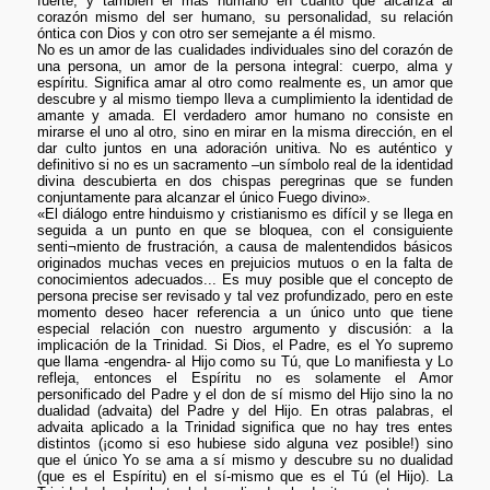
fuerte, y también el más humano en cuanto que alcanza al
corazón mismo del ser humano, su personalidad, su relación
óntica con Dios y con otro ser semejante a él mismo.
No es un amor de las cualidades individuales sino del corazón de
una persona, un amor de la persona integral: cuerpo, alma y
espíritu. Significa amar al otro como realmente es, un amor que
descubre y al mismo tiempo lleva a cumplimiento la identidad de
amante y amada. El verdadero amor humano no consiste en
mirarse el uno al otro, sino en mirar en la misma dirección, en el
dar culto juntos en una adoración unitiva. No es auténtico y
definitivo si no es un sacramento –un símbolo real de la identidad
divina descubierta en dos chispas peregrinas que se funden
conjuntamente para alcanzar el único Fuego divino».
«El diálogo entre hinduismo y cristianismo es difícil y se llega en
seguida a un punto en que se bloquea, con el consiguiente
senti¬miento de frustración, a causa de malentendidos básicos
originados muchas veces en prejuicios mutuos o en la falta de
conocimientos adecuados... Es muy posible que el concepto de
persona precise ser revisado y tal vez profundizado, pero en este
momento deseo hacer referencia a un único unto que tiene
especial relación con nuestro argumento y discusión: a la
implicación de la Trinidad. Si Dios, el Padre, es el Yo supremo
que llama -engendra- al Hijo como su Tú, que Lo manifiesta y Lo
refleja, entonces el Espíritu no es solamente el Amor
personificado del Padre y el don de sí mismo del Hijo sino la no
dualidad (advaita) del Padre y del Hijo. En otras palabras, el
advaita aplicado a la Trinidad significa que no hay tres entes
distintos (¡como si eso hubiese sido alguna vez posible!) sino
que el único Yo se ama a sí mismo y descubre su no dualidad
(que es el Espíritu) en el sí-mismo que es el Tú (el Hijo). La