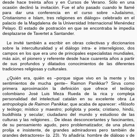
desde hace treinta años y en Cursos de Verano. Sólo en una
ocasión declinó la invitación. Fue el año pasado cuando le llamé
para dar una conferencia en el curso sobre «Judaísmo,
Cristianismo e Islam, tres religiones en diálogo» celebrado en el
palacio de la Magdalena de la Universidad Internacional Menéndez
Pelayo. El estado de postración en que se encontraba le impedía
desplazarse de Tavertet a Santander.
Le invité también a escribir en obras colectivas y diccionarios
sobre la interculturalidad y el diálogo intra- e interreligioso, dos
campos en los que era uno de principales especialistas mundiales,
más aún, el pionero y referente desde hace cuarenta años a partir
de sus profundos y dilatados conocimientos de las diferentes
tradiciones religiosas y culturales.
¿Quién era, quién es –porque sigue vivo en la mente y los
sentimientos de mucha gente– Raimon Panikkar? Sirva como
primera aproximación la definición que ofrece el teólogo
colombiano José Luis Meza Rueda de la rica y compleja
personalidad del intelectual catalán en su excelente obra
La
antropología de Raimon Panikkar,
que acaba de aparecer: «filósofo
y teólogo; místico y maestro; políglota y poeta; cristiano, hindú,
buddhista y secular; ciudadano del mundo y estudioso de las
culturas y las religiones... De ideas desconcertantes y fascinantes,
de su pensamiento agudo, pero problematizador, de una pluma
prolija e insistente, de grandes admiradores pero también de
grandes detractores» (p. 23). Yo añadiría: hombre de diálogo y de