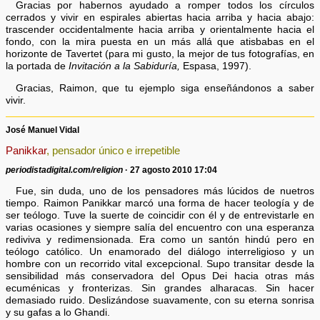
Gracias por habernos ayudado a romper todos los círculos
cerrados y vivir en espirales abiertas hacia arriba y hacia abajo:
trascender occidentalmente hacia arriba y orientalmente hacia el
fondo, con la mira puesta en un más allá que atisbabas en el
horizonte de Tavertet (para mi gusto, la mejor de tus fotografías, en
la portada de
Invitación a la Sabiduría,
Espasa, 1997).
Gracias, Raimon, que tu ejemplo siga enseñándonos a saber
vivir.
José Manuel Vidal
Panikkar
, pensador único e irrepetible
periodistadigital.com/religion
· 27 agosto 2010 17:04
Fue, sin duda, uno de los pensadores más lúcidos de nuetros
tiempo. Raimon Panikkar marcó una forma de hacer teología y de
ser teólogo. Tuve la suerte de coincidir con él y de entrevistarle en
varias ocasiones y siempre salía del encuentro con una esperanza
rediviva y redimensionada. Era como un santón hindú pero en
teólogo católico. Un enamorado del diálogo interreligioso y un
hombre con un recorrido vital excepcional. Supo transitar desde la
sensibilidad más conservadora del Opus Dei hacia otras más
ecuménicas y fronterizas. Sin grandes alharacas. Sin hacer
demasiado ruido. Deslizándose suavamente, con su eterna sonrisa
y su gafas a lo Ghandi.