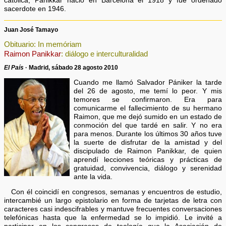
católica, Panikkar nació en Barcelona el 1918 y fue ordenado
sacerdote en 1946.
Juan José Tamayo
Obituario: In memóriam
Raimon Panikkar
: diálogo e interculturalidad
El País
· Madrid, sábado 28 agosto 2010
Cuando me llamó Salvador Pániker la tarde
del 26 de agosto, me temí lo peor. Y mis
temores se confirmaron. Era para
comunicarme el fallecimiento de su hermano
Raimon, que me dejó sumido en un estado de
conmoción del que tardé en salir. Y no era
para menos. Durante los últimos 30 años tuve
la suerte de disfrutar de la amistad y del
discipulado de Raimon Panikkar, de quien
aprendí lecciones teóricas y prácticas de
gratuidad, convivencia, diálogo y serenidad
ante la vida.
Con él coincidí en congresos, semanas y encuentros de estudio,
intercambié un largo epistolario en forma de tarjetas de letra con
caracteres casi indescifrables y mantuve frecuentes conversaciones
telefónicas hasta que la enfermedad se lo impidió. Le invité a