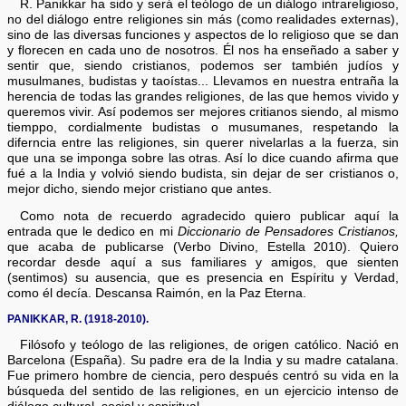
R. Panikkar ha sido y será el teólogo de un diálogo intrareligioso,
no del diálogo entre religiones sin más (como realidades externas),
sino de las diversas funciones y aspectos de lo religioso que se dan
y florecen en cada uno de nosotros. Él nos ha enseñado a saber y
sentir que, siendo cristianos, podemos ser también judíos y
musulmanes, budistas y taoístas... Llevamos en nuestra entraña la
herencia de todas las grandes religiones, de las que hemos vivido y
queremos vivir. Así podemos ser mejores critianos siendo, al mismo
tiemppo, cordialmente budistas o musumanes, respetando la
diferncia entre las religiones, sin querer nivelarlas a la fuerza, sin
que una se imponga sobre las otras. Así lo dice cuando afirma que
fué a la India y volvió siendo budista, sin dejar de ser cristianos o,
mejor dicho, siendo mejor cristiano que antes.
Como nota de recuerdo agradecido quiero publicar aquí la
entrada que le dedico en mi
Diccionario de Pensadores Cristianos,
que acaba de publicarse (Verbo Divino, Estella 2010). Quiero
recordar desde aquí a sus familiares y amigos, que sienten
(sentimos) su ausencia, que es presencia en Espíritu y Verdad,
como él decía. Descansa Raimón, en la Paz Eterna.
PANIKKAR, R. (1918-2010).
Filósofo y teólogo de las religiones, de origen católico. Nació en
Barcelona (España). Su padre era de la India y su madre catalana.
Fue primero hombre de ciencia, pero después centró su vida en la
búsqueda del sentido de las religiones, en un ejercicio intenso de