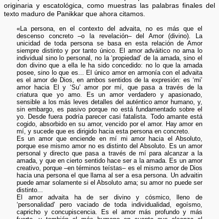
originaria y escatológica, como muestras las palabras finales del
texto maduro de Panikkar que ahora citamos.
«La persona, en el contexto del advaita, no es más que el
descenso concreto –o la revelación– del Amor (divino). La
unicidad de toda persona se basa en esta relación de Amor
siempre distinto y por tanto único. El amor adváitico no ama lo
individual sino lo personal, no la ‘propiedad’ de la amada, sino el
don divino que a ella le ha sido concedido: no lo que la amada
posee, sino lo que es... El único amor en armonía con el advaita
es el amor de Dios, en ambos sentidos de la expresión: es ‘mi’
amor hacia El y ‘Su’ amor por mí, que pasa a través de la
criatura que yo amo. Es un amor verdadero y apasionado,
sensible a los más leves detalles del auténtico amor humano, y,
sin embargo, es pasivo porque no está fundamentado sobre el
yo. Desde fuera podría parecer casi fatalista. Todo amante está
cogido, absorbido en su amor, vencido por el amor. Hay amor en
mí, y sucede que es dirigido hacia esta persona en concreto.
Es un amor que enciende en mí mi amor hacia el Absoluto,
porque ese mismo amor no es distinto del Absoluto. Es un amor
personal y directo que pasa a través de mí para alcanzar a la
amada, y que en cierto sentido hace ser a la amada. Es un amor
creativo, porque –en términos teístas– es el mismo amor de Dios
hacia una persona el que llama al ser a esa persona. Un advaitin
puede amar solamente si el Absoluto ama; su amor no puede ser
distinto...
El amor advaita ha de ser divino y cósmico, lleno de
‘personalidad’ pero vaciado de toda individualidad, egoísmo,
capricho y concupiscencia. Es el amor más profundo y más