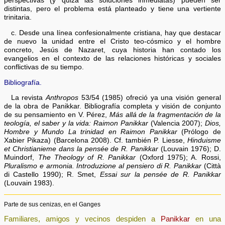
perspectivas (y quizá las soluciones inmediatas) pueden ser
distintas, pero el problema está planteado y tiene una vertiente
trinitaria.
c. Desde una línea confesionalmente cristiana, hay que destacar
de nuevo la unidad entre el Cristo teo-cósmico y el hombre
concreto, Jesús de Nazaret, cuya historia han contado los
evangelios en el contexto de las relaciones históricas y sociales
conflictivas de su tiempo.
Bibliografía.
La revista
Anthropos
53/54 (1985) ofreció ya una visión general
de la obra de Panikkar. Bibliografía completa y visión de conjunto
de su pensamiento en V. Pérez,
Más allá de la fragmentación de la
teología, el saber y la vida: Raimon Panikkar
(Valencia 2007);
Dios,
Hombre y Mundo La trinidad en Raimon Panikkar
(Prólogo de
Xabier Pikaza) (Barcelona 2008). Cf. también P. Liesse,
Hinduisme
et Christianieme dans la pensée de R. Panikkar
(Louvain 1976); D.
Muindorf,
The Theology of R. Panikkar
(Oxford 1975); A. Rossi,
Pluralismo e armonia. Introduzione al pensiero di R. Panikkar
(Città
di Castello 1990); R. Smet,
Essai sur la pensée de R. Panikkar
(Louvain 1983).
Parte de sus cenizas, en el Ganges
Familiares, amigos y vecinos despiden a
Panikkar
en una