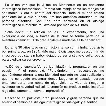
La última vez que le vi fue en Montserrat en un encuentro
interreligioso internacional. Parecía tan monje como los monjes sin
ser monje. Y era el centro del simposio. Todo el mundo estaba
pendiente de lo que él decía. Era una auténtica autoridad. Y una
persona auténtica. Con una obra centrada en el diálogo
interreligioso e intercultural, avalado por más de 50 libros.
Solía decir: "La religión no es un experimento, sino una
experiencia de vida, a través de la cual se forma parte de la
aventura cósmica". O "la gran epidemia moderna es la banalidad".
Durante 30 años tuvo un contacto intenso con la India, que visitó
por primera vez en 1954. «Me marché cristiano, me descubrí hindú
y regreso budista, sin haber dejado de ser cristiano», solía repetir,
para explicar su ser creyente.
«¿Dónde encuentra Vd. su identidad?», le preguntaron en una
ocasión. Y el respondió: "Perdiéndola, no buscándola: no
queriéndome aferrar a una identidad que aún no está realizada y
que no se puede encontrar desde luego en el pasado, porque
entonces sería una copia de algo viejo. La vida es riesgo; la
aventura es novedad radical; la creación se produce todos los días,
algo absolutamente nuevo e imprevisible".
Descanse en paz este gran pensador y gran persona que ha
abierto el camino del diálogo interreligioso "dialogal" y auténtico.