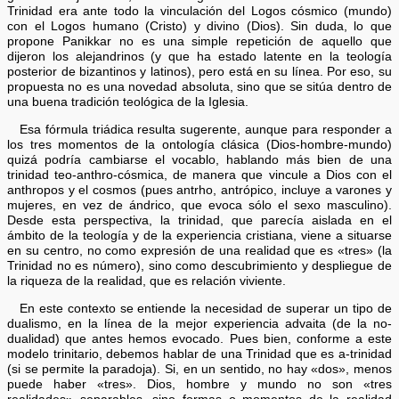
Trinidad era ante todo la vinculación del Logos cósmico (mundo)
con el Logos humano (Cristo) y divino (Dios). Sin duda, lo que
propone Panikkar no es una simple repetición de aquello que
dijeron los alejandrinos (y que ha estado latente en la teología
posterior de bizantinos y latinos), pero está en su línea. Por eso, su
propuesta no es una novedad absoluta, sino que se sitúa dentro de
una buena tradición teológica de la Iglesia.
Esa fórmula triádica resulta sugerente, aunque para responder a
los tres momentos de la ontología clásica (Dios-hombre-mundo)
quizá podría cambiarse el vocablo, hablando más bien de una
trinidad teo-anthro-cósmica, de manera que vincule a Dios con el
anthropos y el cosmos (pues antrho, antrópico, incluye a varones y
mujeres, en vez de ándrico, que evoca sólo el sexo masculino).
Desde esta perspectiva, la trinidad, que parecía aislada en el
ámbito de la teología y de la experiencia cristiana, viene a situarse
en su centro, no como expresión de una realidad que es «tres» (la
Trinidad no es número), sino como descubrimiento y despliegue de
la riqueza de la realidad, que es relación viviente.
En este contexto se entiende la necesidad de superar un tipo de
dualismo, en la línea de la mejor experiencia advaita (de la no-
dualidad) que antes hemos evocado. Pues bien, conforme a este
modelo trinitario, debemos hablar de una Trinidad que es a-trinidad
(si se permite la paradoja). Si, en un sentido, no hay «dos», menos
puede haber «tres». Dios, hombre y mundo no son «tres