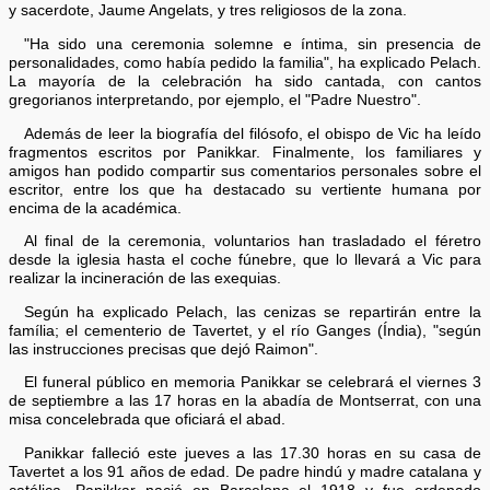
y sacerdote, Jaume Angelats, y tres religiosos de la zona.
"Ha sido una ceremonia solemne e íntima, sin presencia de
personalidades, como había pedido la familia", ha explicado Pelach.
La mayoría de la celebración ha sido cantada, con cantos
gregorianos interpretando, por ejemplo, el "Padre Nuestro".
Además de leer la biografía del filósofo, el obispo de Vic ha leído
fragmentos escritos por Panikkar. Finalmente, los familiares y
amigos han podido compartir sus comentarios personales sobre el
escritor, entre los que ha destacado su vertiente humana por
encima de la académica.
Al final de la ceremonia, voluntarios han trasladado el féretro
desde la iglesia hasta el coche fúnebre, que lo llevará a Vic para
realizar la incineración de las exequias.
Según ha explicado Pelach, las cenizas se repartirán entre la
família; el cementerio de Tavertet, y el río Ganges (Índia), "según
las instrucciones precisas que dejó Raimon".
El funeral público en memoria Panikkar se celebrará el viernes 3
de septiembre a las 17 horas en la abadía de Montserrat, con una
misa concelebrada que oficiará el abad.
Panikkar falleció este jueves a las 17.30 horas en su casa de
Tavertet a los 91 años de edad. De padre hindú y madre catalana y