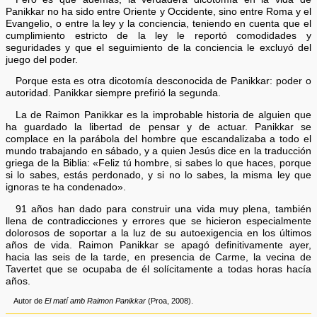
Panikkar no ha sido entre Oriente y Occidente, sino entre Roma y el
Evangelio, o entre la ley y la conciencia, teniendo en cuenta que el
cumplimiento estricto de la ley le reportó comodidades y
seguridades y que el seguimiento de la conciencia le excluyó del
juego del poder.
Porque esta es otra dicotomía desconocida de Panikkar: poder o
autoridad. Panikkar siempre prefirió la segunda.
La de Raimon Panikkar es la improbable historia de alguien que
ha guardado la libertad de pensar y de actuar. Panikkar se
complace en la parábola del hombre que escandalizaba a todo el
mundo trabajando en sábado, y a quien Jesús dice en la traducción
griega de la Biblia: «Feliz tú hombre, si sabes lo que haces, porque
si lo sabes, estás perdonado, y si no lo sabes, la misma ley que
ignoras te ha condenado».
91 años han dado para construir una vida muy plena, también
llena de contradicciones y errores que se hicieron especialmente
dolorosos de soportar a la luz de su autoexigencia en los últimos
años de vida. Raimon Panikkar se apagó definitivamente ayer,
hacia las seis de la tarde, en presencia de Carme, la vecina de
Tavertet que se ocupaba de él solícitamente a todas horas hacía
años.
Autor de
El matí amb Raimon Panikkar
(Proa, 2008).