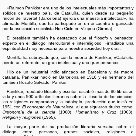
«Raimon Panikkar era uno de los intelectuales más importantes y
sólidos de nuestro país, de Cataluña, quien desde su pequeño
rincón de Tavertet (Barcelona) ejercía una maestría intelectual», ha
afirmado Montilla, que ha participado en un encuentro organizado
por la asociación socialista Nou Cicle en Vilopriu (Girona).
El president también ha destacado que el filósofo y pensador,
experto en el diálogo intercultural e interreligioso, «irradiaba una
espiritualidad muy necesaria para nuestra sociedad hoy día».
Montilla ha subrayado que, con la muerte de Panikkar, «Cataluña
pierde un referente, un gran intelectual y una gran persona».
Hijo de un industrial indio afincado en Barcelona y de madre
catalana, Panikkar nació en Barcelona en 1918 y es hermano del
también filósofo Salvador Pániker.
Panikkar, reputado filósofo y escritor, escribió más de 80 libros en
vida y unos 900 artículos literarios sobre la filosofía de las ciencias,
las religiones comparadas y la indología, producción que inició en
1951 con
El concepto de Naturaleza,
al que siguieron títulos como:
Ontonomía de la ciencia
(1960),
Humanismo y Cruz
(1963),
Religión y religiones
(1965).
La mayor parte de su producción literaria versaba sobre el
diálogo entre personas, grupos sociales, religiones e