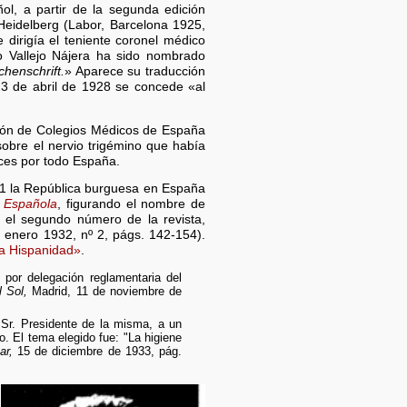
ol, a partir de la segunda edición
Heidelberg (Labor, Barcelona 1925,
dirigía el teniente coronel médico
o Vallejo Nájera ha sido nombrado
henschrift.
» Aparece su traducción
3 de abril de 1928 se concede «al
ción de Colegios Médicos de España
sobre el nervio trigémino que había
ces por todo España.
31 la República burguesa en España
 Española
, figurando el nombre de
n el segundo número de la revista,
º enero 1932, nº 2, págs. 142-154).
a Hispanidad»
.
 por delegación reglamentaria del
l Sol,
Madrid, 11 de noviembre de
 Sr. Presidente de la misma, a un
. El tema elegido fue: "La higiene
ar,
15 de diciembre de 1933, pág.