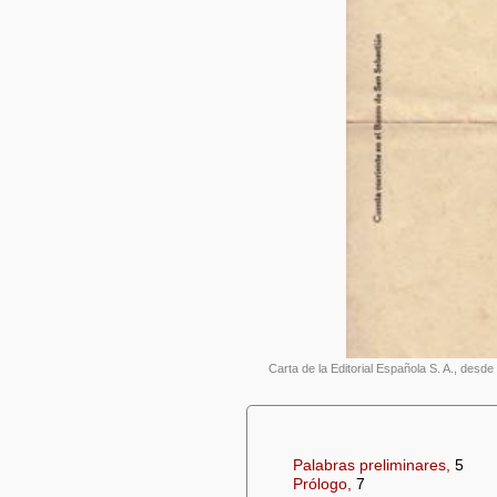
Carta de la Editorial Española S. A., desde
Palabras preliminares,
5
Prólogo,
7