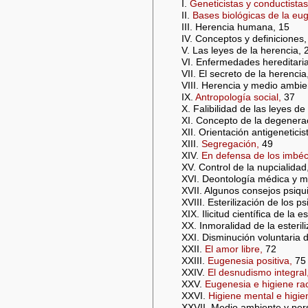
I.
Geneticistas y conductistas
II.
Bases biológicas de la eu
III. Herencia humana, 15
IV. Conceptos y definiciones,
V. Las leyes de la herencia, 
VI. Enfermedades hereditaria
VII. El secreto de la herencia
VIII. Herencia y medio ambie
IX.
Antropología social,
37
X. Falibilidad de las leyes d
XI. Concepto de la degenera
XII. Orientación antigeneticis
XIII.
Segregación,
49
XIV.
En defensa de los imbéci
XV. Control de la nupcialidad
XVI. Deontología médica y m
XVII. Algunos consejos psiqui
XVIII. Esterilización de los p
XIX. Ilicitud científica de la e
XX. Inmoralidad de la esteril
XXI. Disminución voluntaria d
XXII.
El amor libre,
72
XXIII.
Eugenesia positiva,
75
XXIV.
El desnudismo integral
XXV.
Eugenesia e higiene rac
XXVI.
Higiene mental e higien
XXVII. Medio ambiente y per