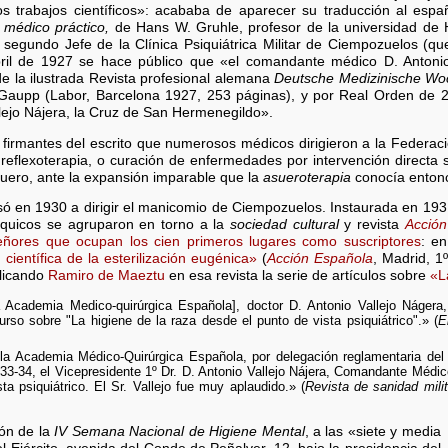
 trabajos científicos»: acababa de aparecer su traducción al españ
l médico práctico,
de Hans W. Gruhle, profesor de la universidad de 
egundo Jefe de la Clínica Psiquiátrica Militar de Ciempozuelos (que 
ril de 1927 se hace público que «el comandante médico D. Antoni
de la ilustrada Revista profesional alemana
Deutsche Medizinische Woc
Gaupp (Labor, Barcelona 1927, 253 páginas), y por Real Orden de 2
ejo Nájera, la Cruz de San Hermenegildo».
firmantes del escrito que numerosos médicos dirigieron a la Federa
 reflexoterapia, o curación de enfermedades por intervención directa 
uero, ante la expansión imparable que la
asueroterapia
conocía enton
asó en 1930 a dirigir el manicomio de Ciempozuelos. Instaurada en 19
rquicos se agruparon en torno a la
sociedad cultural
y revista
Acción
eñores que ocupan los cien primeros lugares como suscriptores
: e
ud científica de la esterilización eugénica»
(
Acción Española
, Madrid, 1
licando
Ramiro de Maeztu
en esa revista la serie de artículos sobre
«L
a Academia Medico-quirúrgica Española], doctor D. Antonio Vallejo Nágera,
urso sobre "La higiene de la raza desde el punto de vista psiquiátrico".» (
E
 la Academia Médico-Quirúrgica Española, por delegación reglamentaria del
933-34, el Vicepresidente 1º Dr. D. Antonio Vallejo Nájera, Comandante Médico
ta psiquiátrico. El Sr. Vallejo fue muy aplaudido.» (
Revista de sanidad milit
ón de la
IV Semana Nacional de Higiene Mental
, a las «siete y media