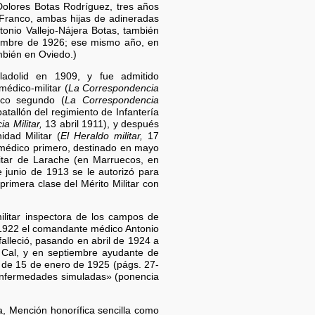
Dolores Botas Rodríguez, tres años
 Franco, ambas hijas de adineradas
tonio Vallejo-Nájera Botas, también
viembre de 1926; ese mismo año, en
mbién en Oviedo.)
ladolid en 1909, y fue admitido
édico-militar (
La Correspondencia
ico segundo (
La Correspondencia
atallón del regimiento de Infantería
a Militar,
13 abril 1911), y después
dad Militar (
El Heraldo militar,
17
médico primero, destinado en mayo
itar de Larache (en Marruecos, en
 junio de 1913 se le autorizó para
rimera clase del Mérito Militar con
litar inspectora de los campos de
e 1922 el comandante médico Antonio
lleció, pasando en abril de 1924 a
 Cal, y en septiembre ayudante de
 de 15 de enero de 1925 (págs. 27-
s enfermedades simuladas» (ponencia
, Mención honorífica sencilla como