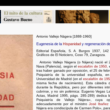
Antonio Vallejo Nágera [1888-1960]
Eugenesia de la
Hispanidad
y regeneración de
Editorial Española, S. A. Burgos 1937, 14
Gráficos de El Noticiero, Coso 79, Zaragoza.
Antonio Vallejo Nágera (o Nájera) nació el
Nava (Palencia), según el
escalafón de 1950,
e
tras haber ganado por oposición, el 25 de feb
Psiquiatría de la universidad española, e
Universidad de Madrid (en el
escalafón de 19
misma fecha de nacimiento). Esta cátedra d
durante la República, pero por diferentes i
cubrirse, y no sin polémica: Eugenio Vegas La
Actas, Madrid 1995, págs. 285-289) dedica b
Psiquiatría de Vallejo Nájera», cuya o
adecuadamente por el ministro
José Ibañez 
Nájera era condiscípula de Carmen Polo», para d