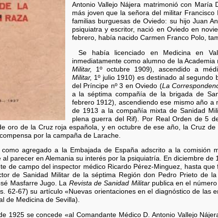
Antonio Vallejo Nájera matrimonió con María 
más joven que la señora del militar Francisco
familias burguesas de Oviedo: su hijo Juan An
psiquiatra y escritor, nació en Oviedo en no
febrero, había nacido Carmen Franco Polo, ta
Se había licenciado en Medicina en Val
inmediatamente como alumno de la Academia m
Militar,
1º octubre 1909), ascendido a méd
Militar,
1º julio 1910) es destinado al segundo b
del Príncipe nº 3 en Oviedo (
La Correspondenci
a la séptima compañía de la brigada de Sani
febrero 1912), ascendiendo ese mismo año a 
de 1913 a la compañía mixta de Sanidad Mil
plena guerra del Rif). Por Real Orden de 5 de
de oro de la Cruz roja española, y en octubre de ese año, la Cruz de p
 recompensa por la campaña de Larache.
, como agregado a la Embajada de España adscrito a la comisión mi
e al parecer en Alemania su interés por la psiquiatría. En diciembre d
te de campo del inspector médico Ricardo Pérez-Minguez, hasta que fa
tor de Sanidad Militar de la séptima Región don Pedro Prieto de la
osé Masfarre Jugo. La
Revista de Sanidad Militar
publica en el número
s. 62-67) su artículo «Nuevas orientaciones en el diagnóstico de la
l de Medicina de Sevilla).
de 1925 se concede «al Comandante Médico D. Antonio Vallejo Nájera