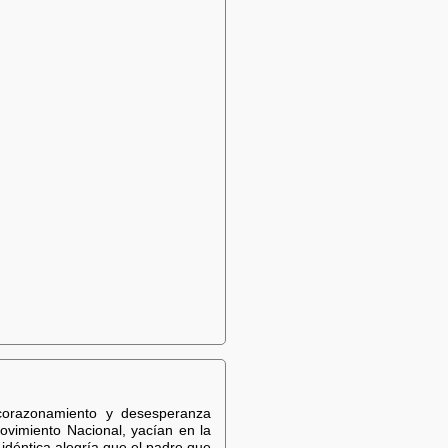
corazonamiento y desesperanza
Movimiento Nacional, yacían en la
idéntica alegría que el padre que