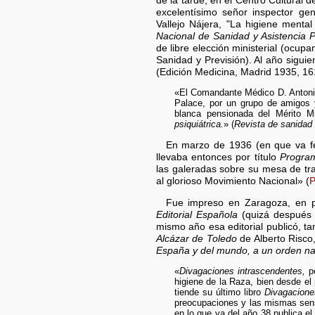
de la tarde, en el Centro Cultural d
excelentísimo señor inspector gen
Vallejo Nájera, "La higiene menta
Nacional de Sanidad y Asistencia P
de libre elección ministerial (ocup
Sanidad y Previsión). Al año siguie
(Edición Medicina, Madrid 1935, 16
«El Comandante Médico D. Antonio 
Palace, por un grupo de amigos 
blanca pensionada del Mérito Mi
psiquiátrica.
» (
Revista de sanidad m
En marzo de 1936 (en que va 
llevaba entonces por título
Program
las galeradas sobre su mesa de tra
al glorioso Movimiento Nacional» (
P
Fue impreso en Zaragoza, en p
Editorial Española
(quizá después
mismo año esa editorial publicó, 
Alcázar de Toledo
de Alberto Risco,
España y del mundo, a un orden nac
«
Divagaciones intrascendentes,
po
higiene de la Raza, bien desde el 
tiende su último libro
Divagacione
preocupaciones y las mismas sensa
en lo que va del año 38 publica el