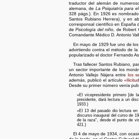
traductor del alemán de numerosos
alemana, de
La Psiquiatría para e
328 págs.). En 1926 es nombrado s
Santos Rubiano Herrera), y en ab
corresponsal científico en España 
de
Psicología del niño
, de Robert 
Comandante Médico D. Antonio Vall
En mayo de 1929 fue uno de los 
advirtiendo contra el método de la
popularizado el doctor Fernando As
Tras fallecer Santos Rubiano, p
un sector importante de los moná
Antonio Vallejo Nájera entre
los s
además, publicó el artículo
«Ilicit
Desde su primer número venía pub
«El vicepresidente primero [de l
presidente, dará lectura a un disc
1933.)
«El 13 del pasado dio lectura en
discurso inaugural del curso de 1
de la raza", desde el punto de vis
421.)
El 4 de mayo de 1934, con ocasi