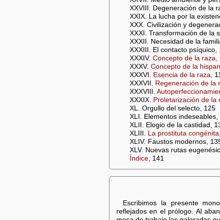
XXVIII. Degeneración de la r
XXIX. La lucha por la existen
XXX. Civilización y degenera
XXXI. Transformación de la 
XXXII. Necesidad de la famili
XXXIII. El contacto psíquico,
XXXIV.
Concepto de la raza,
XXXV.
Concepto de la hispan
XXXVI.
Esencia de la raza,
1
XXXVII.
Regeneración de la 
XXXVIII.
Autoperfeccionamien
XXXIX.
Proletarización de la 
XL. Orgullo del selecto, 125
XLI. Elementos indeseables,
XLII. Elogio de la castidad, 1
XLIII.
La prostituta congénita
XLIV. Faustos modernos, 13
XLV. Nuevas rutas eugenési
Índice,
141
Escribimos la presente mon
reflejados en el prólogo. Al aba
mesa de trabajo las galeradas qu