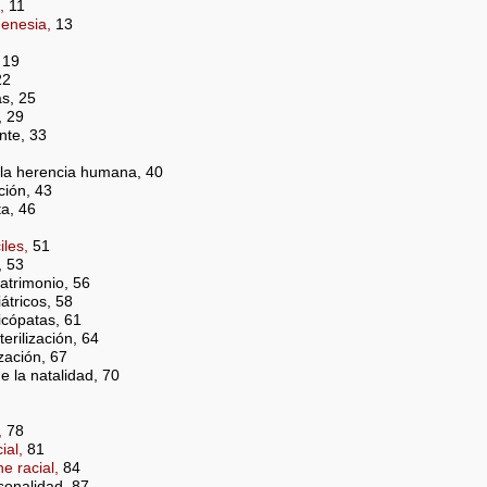
,
11
genesia,
13
 19
22
s, 25
, 29
nte, 33
e la herencia humana, 40
ción, 43
ta, 46
les,
51
, 53
atrimonio, 56
átricos, 58
sicópatas, 61
sterilización, 64
ización, 67
e la natalidad, 70
,
78
ial,
81
e racial,
84
sonalidad, 87