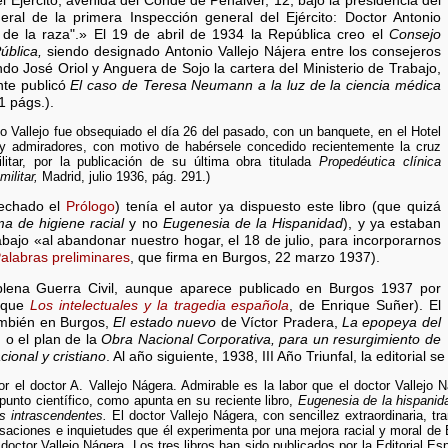
el Ejército, avenida del Conde de Peñalver, 12, bajo la presidencia del
eral de la primera Inspección general del Ejército: Doctor Antonio
l de la raza".» El 19 de abril de 1934 la República creo el
Consejo
ública,
siendo designado Antonio Vallejo Nájera entre los consejeros
ando José Oriol y Anguera de Sojo la cartera del Ministerio de Trabajo,
nte publicó
El caso de Teresa Neumann a la luz de la ciencia médica
1 págs.).
Vallejo fue obsequiado el día 26 del pasado, con un banquete, en el Hotel
y admiradores, con motivo de habérsele concedido recientemente la cruz
litar, por la publicación de su última obra titulada
Propedéutica clínica
ilitar,
Madrid, julio 1936, pág. 291.)
fechado el
Prólogo
) tenía el autor ya dispuesto este libro (que quizá
a de higiene racial
y no
Eugenesia de la Hispanidad
), y ya estaban
bajo «al abandonar nuestro hogar, el 18 de julio, para incorporarnos
alabras preliminares
, que firma en Burgos, 22 marzo 1937).
lena Guerra Civil, aunque aparece publicado en Burgos 1937 por
 que
Los intelectuales y la tragedia española
, de Enrique Suñer). El
también en Burgos,
El estado nuevo
de Víctor Pradera,
La epopeya del
 o el plan de la
Obra Nacional Corporativa, para un resurgimiento de
ional y cristiano
. Al año siguiente, 1938, III Año Triunfal, la editorial 
r el doctor A. Vallejo Nágera. Admirable es la labor que el doctor Vallejo
punto científico, como apunta en su reciente libro,
Eugenesia de la hispanid
s intrascendentes.
El doctor Vallejo Nágera, con sencillez extraordinaria, t
ciones e inquietudes que él experimenta por una mejora racial y moral de E
 doctor Vallejo Nágera. Los tres libros han sido publicados por la Editorial 