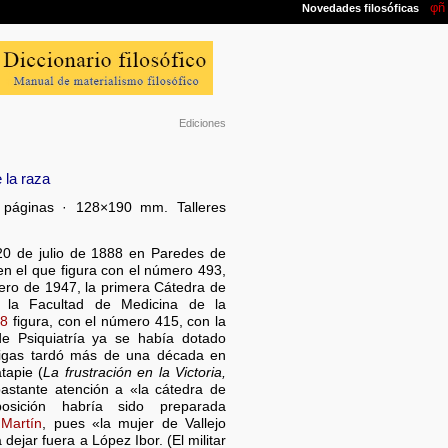
Ediciones
 la raza
2 páginas · 128×190 mm. Talleres
 20 de julio de 1888 en Paredes de
n el que figura con el número 493,
rero de 1947, la primera Cátedra de
n la Facultad de Medicina de la
58
figura, con el número 415, con la
e Psiquiatría ya se había dotado
ntrigas tardó más de una década en
tapie (
La frustración en la Victoria,
astante atención a «la cátedra de
posición habría sido preparada
Martín
, pues «la mujer de Vallejo
ejar fuera a López Ibor. (El militar