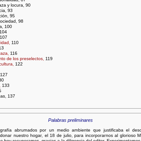
aza y locura, 90
cia, 93
ción, 95
sociedad, 98
a, 100
 104
107
idad,
110
13
raza,
116
to de los preselectos,
119
cultura,
122
 127
30
,
133
5
cas, 137
Palabras preliminares
ografía abrumados por un medio ambiente que justificaba el des
ndonar nuestro hogar, el 18 de julio, para incorporarnos al glorioso 
e hoy recuperamos, gracias a la diligencia del editor. Experimentamos 