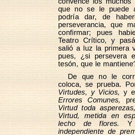
convence los muchos 
que no se le puede ad
podría dar, de haberl
perseverancia, que m
confirmar; pues hab
Teatro Crítico, y pa
salió a luz la primera 
pues, ¿si persevera 
tesón, que le mantiene
De que no le corr
coloca, se prueba. Po
Virtudes, y Vicios,
y e
Errores Comunes,
pre
Virtud toda asperezas
Virtud, metida en esp
lecho de flores.
Y p
independiente de pre