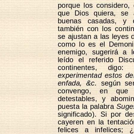
porque los considero,
que Dios quiera, se a
buenas casadas, y 
también con los conti
se ajustan a las leyes d
como lo es el Demonio
enemigo, sugerirá a 
leído el referido Dis
continentes, digo
experimentad estos del
enfada, &c.
según sen
convengo, en que p
detestables, y abomin
puesta la palabra
Suges
significado). Si por 
cayeren en la tentaci
felices a infelices;