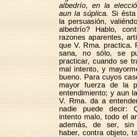
albedrío, en la elecc
aun la súplica.
Si ésta
la persuasión, valién
albedrío? Hablo, cont
razones aparentes, arti
que V. Rma. practica. 
sana, no sólo, se p
practicar, cuando se t
mal intento, y mayorm
bueno. Para cuyos caso
mayor fuerza de la p
entendimiento; y aun la
V. Rma. da a entende
nadie puede decir: 
intento malo, todo el ar
además, de ser, sin
haber, contra objeto, t