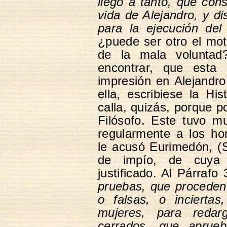
llegó a tanto, que cons
vida de Alejandro, y di
para la ejecución del
¿puede ser otro el mot
de la mala voluntad
encontrar, que esta
impresión en Alejandr
ella, escribiese la Hi
calla, quizás, porque po
Filósofo. Este tuvo 
regularmente a los h
le acusó Eurimedón, (
de impío, de cuya 
justificado. Al Párrafo
pruebas, que proceden, 
o falsas, o inciertas
mujeres, para redarg
cerrados, que aprueb