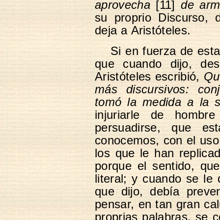
aprovecha
[11]
de arm
su proprio Discurso,
deja a Aristóteles.
Si en fuerza de esta
que cuando dijo, des
Aristóteles escribió,
Qu
más discursivos: conj
tomó la medida a la s
injuriarle de hombr
persuadirse, que es
conocemos, con el uso,
los que le han replica
porque el sentido, qu
literal; y cuando se le
que dijo, debía preve
pensar, en tan gran c
proprias palabras, se c