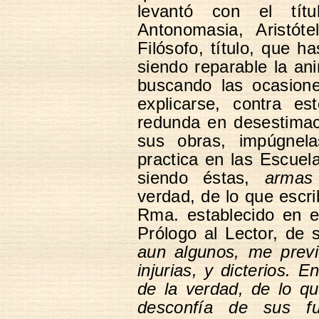
levantó con el tít
Antonomasia, Aristóte
Filósofo, título, que h
siendo reparable la an
buscando las ocasione
explicarse, contra e
redunda en desestimac
sus obras, impúgnel
practica en las Escuel
siendo éstas,
armas
verdad, de lo que escrib
Rma. establecido en el
Prólogo al Lector, de 
aun algunos, me previ
injurias, y dicterios.
de la verdad, de lo qu
desconfía de sus f