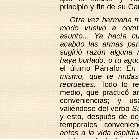
principio y fin de su Ca
Otra vez hermana 
modo vuelvo a combat
asunto... Ya hacía 
acabdo las armas pa
sugirió razón alguna 
haya burlado, o tu agu
el último Párrafo:
En 
mismo, que te rindas
repruebes.
Todo lo ref
medio, que practicó an
conveniencias; y u
valiéndose del verbo
Su
y esto, después de de
temporales convenien
antes a la vida espiritu