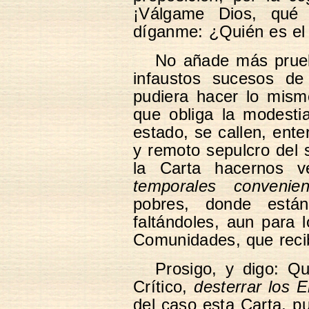
¡Válgame Dios, qué 
díganme: ¿Quién es el
No añade más prueba
infaustos sucesos de
pudiera hacer lo mism
que obliga la modesti
estado, se callen, ent
y remoto sepulcro del s
la Carta hacernos v
temporales convenien
pobres, donde están
faltándoles, aun para 
Comunidades, que reci
Prosigo, y digo: Qu
Crítico,
desterrar los 
del caso esta Carta, 