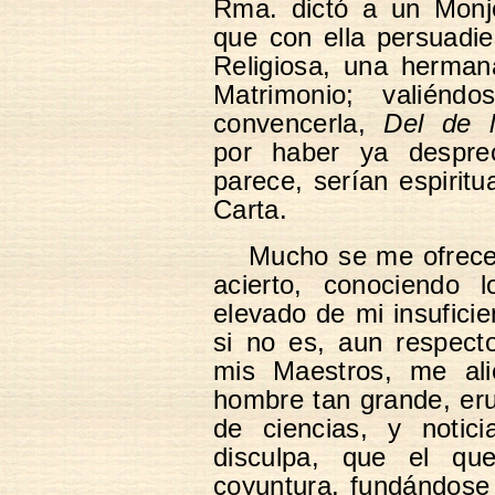
Rma. dictó a un Monj
que con ella persuadi
Religiosa, una herman
Matrimonio; valiénd
convencerla,
Del de l
por haber ya desprec
parece, serían espiritu
Carta.
Mucho se me ofrece,
acierto, conociendo 
elevado de mi insufici
si no es, aun respect
mis Maestros, me ali
hombre tan grande, eru
de ciencias, y notic
disculpa, que el qu
coyuntura, fundándose 