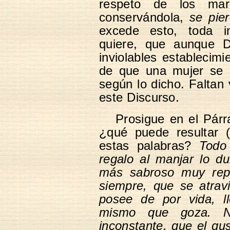
respeto de los mar
conservándola,
se pie
excede esto, toda i
quiere, que aunque Di
inviolables establecimi
de que una mujer se c
según lo dicho. Faltan 
este Discurso.
Prosigue en el Párr
¿qué puede resultar 
estas palabras?
Todo
regalo al manjar lo dul
más sabroso muy repe
siempre, que se atrav
posee de por vida, l
mismo que goza. N
inconstante, que el gu