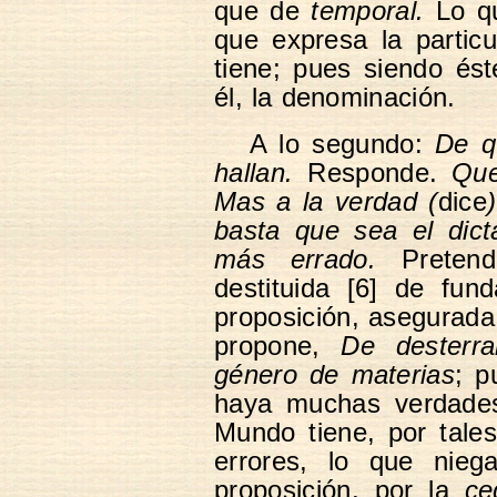
que de
temporal.
Lo qu
que expresa la partic
tiene; pues siendo és
él, la denominación.
A lo segundo:
De q
hallan.
Responde.
Que
Mas a la verdad (
dice
basta que sea el dict
más errado.
Pretendi
destituida [6] de fun
proposición, asegurada
propone,
De desterr
género de materias
; p
haya muchas verdades
Mundo tiene, por tale
errores, lo que nieg
proposición, por la
ce