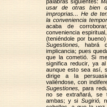
palabras siguientes:
Ma
usar de otras bien d
improprias... He de te
la conveniencia tempor
acaba de corroborar
conveniencia espiritual
(teniéndole por bueno
Sugestiones,
habrá de
implicancia; pues qued
que la cometió. Si m
significa reducir, ya 
aunque esto sea así, 
dirige a la persua
valiéndose, con indife
Sugestiones,
para redu
no se extrañará, se
ambas; y si
Sugirió,
no
cabellos, a que la vo