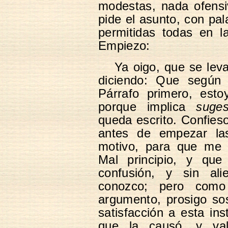
modestas, nada ofensi
pide el asunto, con pal
permitidas todas en l
Empiezo:
Ya oigo, que se leva
diciendo: Que según 
Párrafo primero, esto
porque implica
suges
queda escrito. Confieso
antes de empezar la
motivo, para que me 
Mal principio, y qu
confusión, y sin ali
conozco; pero com
argumento, prosigo so
satisfacción a esta ins
que la causó, y val