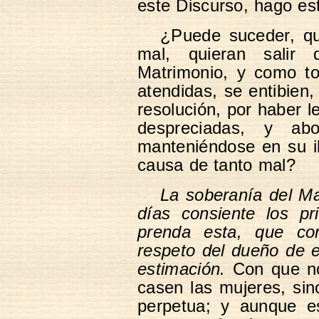
este Discurso, hago est
¿Puede suceder, q
mal, quieran salir
Matrimonio, y como to
atendidas, se entibien
resolución, por haber l
despreciadas, y abo
manteniéndose en su il
causa de tanto mal?
La soberanía del Ma
días consiente los pr
prenda esta, que co
respeto del dueño de e
estimación.
Con que no
casen las mujeres, si
perpetua; y aunque es