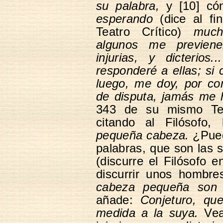
su palabra,
y [10] có
esperando
(dice al fi
Teatro Crítico)
much
algunos me previen
injurias, y dicterios
responderé a ellas; si 
luego, me doy, por co
de disputa, jamás me h
343 de su mismo Tea
citando al Filósofo
pequeña cabeza.
¿Pued
palabras, que son las 
(discurre el Filósofo 
discurrir unos hombr
cabeza pequeña son 
añade:
Conjeturo, que
medida a la suya.
Vea