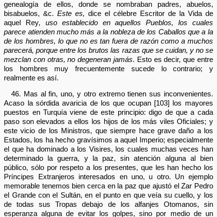
genealogía de ellos, donde se nombraban padres, abuelos,
bisabuelos, &c.
Este es,
dice el célebre Escritor de la Vida de
aquel Rey
, uso establecido en aquellos Pueblos, los cuales
parece atienden mucho más a la nobleza de los Caballos que a la
de los hombres, lo que no es tan fuera de razón como a muchos
parecerá, porque entre los brutos las razas que se cuidan, y no se
mezclan con otras, no degeneran jamás
. Esto es decir, que entre
los hombres muy frecuentemente sucede lo contrario; y
realmente es así.
46. Mas al fin, uno, y otro extremo tienen sus inconvenientes.
Acaso la sórdida avaricia de los que ocupan [103] los mayores
puestos en Turquía viene de este principio: digo de que a cada
paso son elevados a ellos los hijos de los más viles Oficiales; y
este vicio de los Ministros, que siempre hace grave daño a los
Estados, los ha hecho gravísimos a aquel Imperio; especialmente
el que ha dominado a los Visires, los cuales muchas veces han
determinado la guerra, y la paz, sin atención alguna al bien
público, sólo por respeto a los presentes, que les han hecho los
Príncipes Extranjeros interesados en uno, u otro. Un ejemplo
memorable tenemos bien cerca en la paz que ajustó el Zar Pedro
el Grande con el Sultán, en el punto en que veía su cuello, y los
de todas sus Tropas debajo de los alfanjes Otomanos, sin
esperanza alguna de evitar los golpes, sino por medio de un