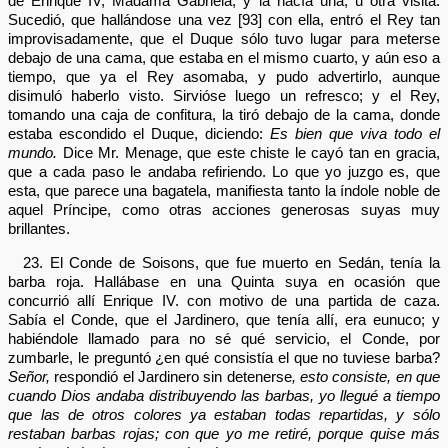
de Enrique IV, Madama Gabriela, y la hacía una, u otra visita.
Sucedió, que hallándose una vez [93] con ella, entró el Rey tan
improvisadamente, que el Duque sólo tuvo lugar para meterse
debajo de una cama, que estaba en el mismo cuarto, y aún eso a
tiempo, que ya el Rey asomaba, y pudo advertirlo, aunque
disimuló haberlo visto. Sirvióse luego un refresco; y el Rey,
tomando una caja de confitura, la tiró debajo de la cama, donde
estaba escondido el Duque, diciendo:
Es bien que viva todo el
mundo.
Dice Mr. Menage, que este chiste le cayó tan en gracia,
que a cada paso le andaba refiriendo. Lo que yo juzgo es, que
esta, que parece una bagatela, manifiesta tanto la índole noble de
aquel Príncipe, como otras acciones generosas suyas muy
brillantes.
23. El Conde de Soisons, que fue muerto en Sedán, tenía la
barba roja. Hallábase en una Quinta suya en ocasión que
concurrió allí Enrique IV. con motivo de una partida de caza.
Sabía el Conde, que el Jardinero, que tenía allí, era eunuco; y
habiéndole llamado para no sé qué servicio, el Conde, por
zumbarle, le preguntó ¿en qué consistía el que no tuviese barba?
Señor,
respondió el Jardinero sin detenerse
, esto consiste, en que
cuando Dios andaba distribuyendo las barbas, yo llegué a tiempo
que las de otros colores ya estaban todas repartidas, y sólo
restaban barbas rojas; con que yo me retiré, porque quise más