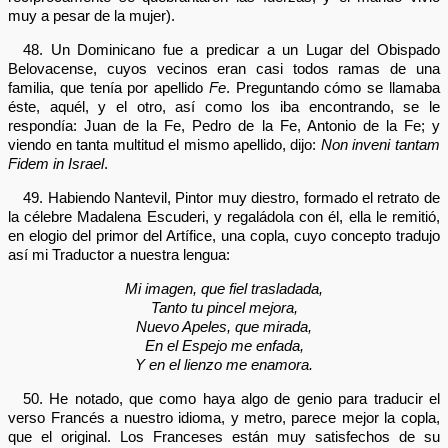
muy a pesar de la mujer).
48. Un Dominicano fue a predicar a un Lugar del Obispado
Belovacense, cuyos vecinos eran casi todos ramas de una
familia, que tenía por apellido
Fe
. Preguntando cómo se llamaba
éste, aquél, y el otro, así como los iba encontrando, se le
respondía: Juan de la Fe, Pedro de la Fe, Antonio de la Fe; y
viendo en tanta multitud el mismo apellido, dijo:
Non inveni tantam
Fidem in Israel
.
49. Habiendo Nantevil, Pintor muy diestro, formado el retrato de
la célebre Madalena Escuderi, y regaládola con él, ella le remitió,
en elogio del primor del Artífice, una copla, cuyo concepto tradujo
así mi Traductor a nuestra lengua:
Mi imagen, que fiel trasladada,
Tanto tu pincel mejora,
Nuevo Apeles, que mirada,
En el Espejo me enfada,
Y en el lienzo me enamora.
50. He notado, que como haya algo de genio para traducir el
verso Francés a nuestro idioma, y metro, parece mejor la copla,
que el original. Los Franceses están muy satisfechos de su