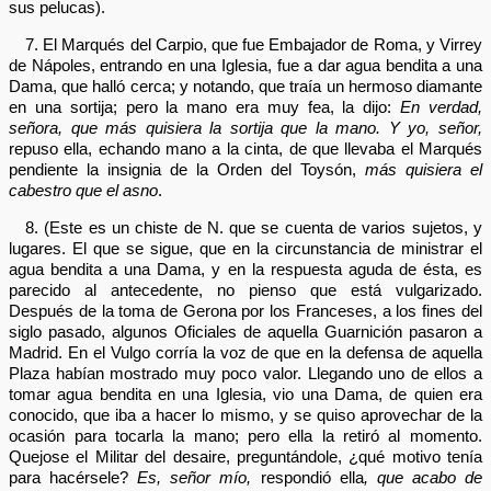
sus pelucas).
7. El Marqués del Carpio, que fue Embajador de Roma, y Virrey
de Nápoles, entrando en una Iglesia, fue a dar agua bendita a una
Dama, que halló cerca; y notando, que traía un hermoso diamante
en una sortija; pero la mano era muy fea, la dijo:
En verdad,
señora, que más quisiera la sortija que la mano. Y yo, señor,
repuso ella, echando mano a la cinta, de que llevaba el Marqués
pendiente la insignia de la Orden del Toysón,
más quisiera el
cabestro que el asno
.
8. (Este es un chiste de N. que se cuenta de varios sujetos, y
lugares. El que se sigue, que en la circunstancia de ministrar el
agua bendita a una Dama, y en la respuesta aguda de ésta, es
parecido al antecedente, no pienso que está vulgarizado.
Después de la toma de Gerona por los Franceses, a los fines del
siglo pasado, algunos Oficiales de aquella Guarnición pasaron a
Madrid. En el Vulgo corría la voz de que en la defensa de aquella
Plaza habían mostrado muy poco valor. Llegando uno de ellos a
tomar agua bendita en una Iglesia, vio una Dama, de quien era
conocido, que iba a hacer lo mismo, y se quiso aprovechar de la
ocasión para tocarla la mano; pero ella la retiró al momento.
Quejose el Militar del desaire, preguntándole, ¿qué motivo tenía
para hacérsele?
Es, señor mío,
respondió ella
, que acabo de