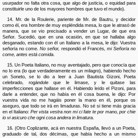
usurpador no falta otra cosa, que algo de justicia, o equidad para
constituirle uno de los mayores hombres que tuvo el mundo).
14. Mr. de la Roulerie, pariente de Mr. de Bautru, y decidor
como él, era hombre de muy espléndida mesa, lo que le atrasó de
manera, que se vio precisado a vender un Lugar, de que era
Señor. Sucedió, que en una ocasión, en que se hallaba algo
desganado, estando con él un Italiano a la mesa, le dijo: Vuestra
señoría no come.
No señor,
respondió el Francés
, mi Señoría no
come, antes está comida
.
15. Un Poeta Italiano, no muy aventajado, pero que conocía que
no lo era (lo que verdaderamente es un milagro), habiendo hecho
un Soneto, se lo dio a leer a Juan Bautista Gizoni, Poeta
celebrado, rogándole que le limase, y le quitase las
imperfecciones que hallase en él. Habiendo leído el Pizoni, para
darle a entender, que no había en él cosa buena, le dijo: Por
vuestra vida no me hagáis poner la mano en él, porque os
aseguro, que todo se irá en limaduras. No sé si tiene más gracia
en el Italiano:
Per vista vestra non mi ci fate te por mano, por chie
io vi asicuro che ogni cosa andera in limatura
.
16. (Otro Coplizante, acá en nuestra España, llevó a un Poeta,
graduado de tal, dos décimas, que había hecho a un mismo