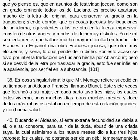
que yo pienso es, que en asuntos de festividad jocosa, como son
en grado eminente todos los de Luciano, es preciso apartarse
mucho de la letra del original, para conservar su gracia en la
traducción; siendo común, que en cosas jocosas las locuciones
de un idioma, equivalentes a las de otro en la fuerza expresiva,
consten de otras voces, y modos de decir muy distintos. Yo de mí
sé ciertamente, que hallaré mucho mayor dificultad en traducir de
Francés en Español una obra Francesa jocosa, que otra muy
elocuente, y seria, lo cual pende de lo dicho. Por esto acaso se
tuvo por infiel la traducción de Luciano hecha por Ablancourt; pero
si se desvió de la letra por trasladar la gracia, esto fue ser infiel en
la apariencia, por ser fiel en la substancia. [101]
39. Es cosa singularísima lo que Mr. Menage refiere sucedió en
su tiempo a un Aldeano Francés, llamado Blunet. Este siete veces
que fecundó a su mujer, en cada parto tuvo tres hijos, los cuales
todos vivieron, unos muchos días, otros muchos meses, y doce
de los más robustos estaban en tiempo de esta relación grandes,
y con buena salud.
40. Dudando el Aldeano, si esta extraña fecundidad se debía a
él, o a su consorte, para salir de la duda, abusó de una criada
suya, la cual asimismo a los nueve meses dio a luz tres hijos
varones; los cuales, no obstante ser de un débil temperamento la