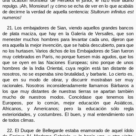
una ocasión Monsieur de Herbelot el junior, le hizo este ladino
repulgo. ¡Ah, Monsieur! ¡y cómo se echa de ver en lo que acabáis
de decirme la verdad de aquella sentencia:
Stultorum infinitus est
numeros!
21. Los embajadores de Sian, viendo aquellos grandes bancos
de plata maciza, que hay en la Galería de Versalles, que son
menester muchos hombres para levantar cada uno, dijeron que
era aquella la mejor invención, que se había descubierto, para que
no los hurtasen. Varios dichos de los Embajadores de Sian fueron
muy celebrados en París, no porque fuesen más agudos, que los
que se oyen en las Naciones Europeas; sino porque de unos
hombres de la India Oriental, cuya región está tan distante de
nosotros, no se esperaba sino brutalidad, y barbarie. Lo cierto es,
que en su modo de obrar, y discurrir mostraban ser muy
racionales. Nosotros inconsideradamente llamamos Bárbaros a
los que muy distantes de nuestras tierras se apartan también
mucho de nuestros modos. Concédase que tenemos los
Europeos, por lo común, mejor educación que Asiáticos,
Africanos, y Americanos; pero la educación sólo regla
exterioridades, y costumbres. El buen, y mal entendimiento son
de todos climas.
22. El Duque de Bellegarde estaba enamorado de aquel ídolo