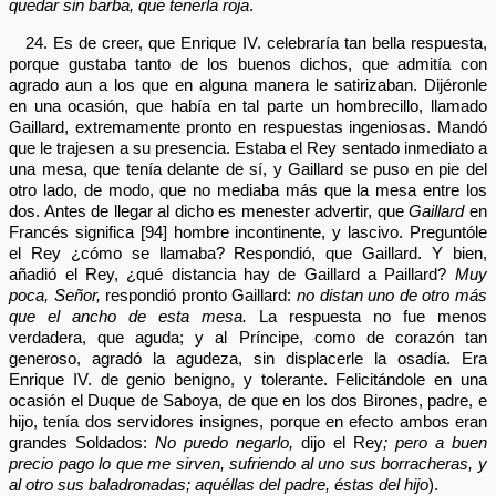
quedar sin barba, que tenerla roja
.
24. Es de creer, que Enrique IV. celebraría tan bella respuesta,
porque gustaba tanto de los buenos dichos, que admitía con
agrado aun a los que en alguna manera le satirizaban. Dijéronle
en una ocasión, que había en tal parte un hombrecillo, llamado
Gaillard, extremamente pronto en respuestas ingeniosas. Mandó
que le trajesen a su presencia. Estaba el Rey sentado inmediato a
una mesa, que tenía delante de sí, y Gaillard se puso en pie del
otro lado, de modo, que no mediaba más que la mesa entre los
dos. Antes de llegar al dicho es menester advertir, que
Gaillard
en
Francés significa [94] hombre incontinente, y lascivo. Preguntóle
el Rey ¿cómo se llamaba? Respondió, que Gaillard. Y bien,
añadió el Rey, ¿qué distancia hay de Gaillard a Paillard?
Muy
poca, Señor,
respondió pronto Gaillard:
no distan uno de otro más
que el ancho de esta mesa.
La respuesta no fue menos
verdadera, que aguda; y al Príncipe, como de corazón tan
generoso, agradó la agudeza, sin displacerle la osadía. Era
Enrique IV. de genio benigno, y tolerante. Felicitándole en una
ocasión el Duque de Saboya, de que en los dos Birones, padre, e
hijo, tenía dos servidores insignes, porque en efecto ambos eran
grandes Soldados:
No puedo negarlo,
dijo el Rey
; pero a buen
precio pago lo que me sirven, sufriendo al uno sus borracheras, y
al otro sus baladronadas; aquéllas del padre, éstas del hijo
).