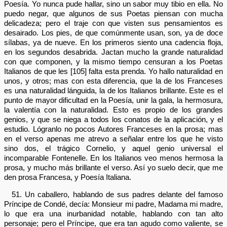
Poesía. Yo nunca pude hallar, sino un sabor muy tibio en ella. No
puedo negar, que algunos de sus Poetas piensan con mucha
delicadeza; pero el traje con que visten sus pensamientos es
desairado. Los pies, de que comúnmente usan, son, ya de doce
sílabas, ya de nueve. En los primeros siento una cadencia floja,
en los segundos desabrida. Jactan mucho la grande naturalidad
con que componen, y la mismo tiempo censuran a los Poetas
Italianos de que les [105] falta esta prenda. Yo hallo naturalidad en
unos, y otros; mas con esta diferencia, que la de los Franceses
es una naturalidad lánguida, la de los Italianos brillante. Este es el
punto de mayor dificultad en la Poesía, unir la gala, la hermosura,
la valentía con la naturalidad. Esto es propio de los grandes
genios, y que se niega a todos los conatos de la aplicación, y el
estudio. Lógranlo no pocos Autores Franceses en la prosa; mas
en el verso apenas me atrevo a señalar entre los que he visto
sino dos, el trágico Cornelio, y aquel genio universal el
incomparable Fontenelle. En los Italianos veo menos hermosa la
prosa, y mucho más brillante el verso. Así yo suelo decir, que me
den prosa Francesa, y Poesía Italiana.
51. Un caballero, hablando de sus padres delante del famoso
Príncipe de Condé, decía: Monsieur mi padre, Madama mi madre,
lo que era una inurbanidad notable, hablando con tan alto
personaje; pero el Príncipe, que era tan agudo como valiente, se