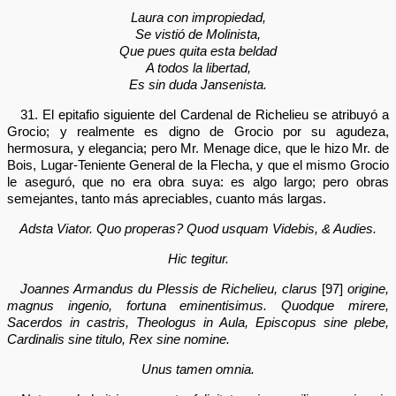
Laura con impropiedad,
Se vistió de Molinista,
Que pues quita esta beldad
A todos la libertad,
Es sin duda Jansenista.
31. El epitafio siguiente del Cardenal de Richelieu se atribuyó a
Grocio; y realmente es digno de Grocio por su agudeza,
hermosura, y elegancia; pero Mr. Menage dice, que le hizo Mr. de
Bois, Lugar-Teniente General de la Flecha, y que el mismo Grocio
le aseguró, que no era obra suya: es algo largo; pero obras
semejantes, tanto más apreciables, cuanto más largas.
Adsta Viator. Quo properas? Quod usquam Videbis, & Audies.
Hic tegitur.
Joannes Armandus du Plessis de Richelieu, clarus
[97]
origine,
magnus ingenio, fortuna eminentisimus. Quodque mirere,
Sacerdos in castris, Theologus in Aula, Episcopus sine plebe,
Cardinalis sine titulo, Rex sine nomine.
Unus tamen omnia.