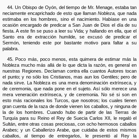
44. Un Obispo de Oyón, del tiempo de Mr. Menage, estaba tan
neciamente encaprichado de esto que llaman
Nobleza,
que nada
estimaba en los hombres, sino el nacimiento. Habíase en una
ocasión encargado de predicar a San Juan de Dios el día de su
fiesta. A este fin se puso a leer su Vida; y hallando en ella, que el
Santo era de extracción humilde, se excusó de predicar el
Sermón, teniendo este por bastante motivo para faltar a su
palabra.
45. Poco más, poco menos, esta quimera de estimar más la
Nobleza mucho más allá de lo que dicta la razón, es general en
nuestras Regiones. Declaman contra ella cuantos Autores tocan
el punto; y no sólo los Cristianos, mas aun los Gentiles; pero de
nada sirve. La Nobleza es una mera denominación extrínseca, y
de ceremonia, que nada pone en el sujeto. Así sólo merece una
mera veneración extrínseca, y de ceremonia. No sé si son en
esto más racionales los Turcos, que nosotros; los cuales tienen
gran cuenta de la raza de donde vienen los caballos, y ninguna de
la de los hombres. Cuando hubo de partir de las Tierras de
Turquía para su Reino el Rey de Suecia Carlos XII, le regaló el
Sultán, entre otras cosas preciosas, con ocho hermosos caballos
Arabes; y un Caballerizo Arabe, que cuidaba de estos mismos
caballos, al tiempo de entregarlos, le presentó al Rey la