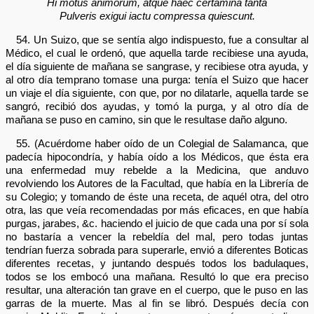
Hi motus animorum, atque haec certamina tanta
Pulveris exigui iactu compressa quiescunt.
54. Un Suizo, que se sentía algo indispuesto, fue a consultar al
Médico, el cual le ordenó, que aquella tarde recibiese una ayuda,
el día siguiente de mañana se sangrase, y recibiese otra ayuda, y
al otro día temprano tomase una purga: tenía el Suizo que hacer
un viaje el día siguiente, con que, por no dilatarle, aquella tarde se
sangró, recibió dos ayudas, y tomó la purga, y al otro día de
mañana se puso en camino, sin que le resultase daño alguno.
55. (Acuérdome haber oído de un Colegial de Salamanca, que
padecía hipocondría, y había oído a los Médicos, que ésta era
una enfermedad muy rebelde a la Medicina, que anduvo
revolviendo los Autores de la Facultad, que había en la Librería de
su Colegio; y tomando de éste una receta, de aquél otra, del otro
otra, las que veía recomendadas por más eficaces, en que había
purgas, jarabes, &c. haciendo el juicio de que cada una por sí sola
no bastaría a vencer la rebeldía del mal, pero todas juntas
tendrían fuerza sobrada para superarle, envió a diferentes Boticas
diferentes recetas, y juntando después todos los badulaques,
todos se los embocó una mañana. Resultó lo que era preciso
resultar, una alteración tan grave en el cuerpo, que le puso en las
garras de la muerte. Mas al fin se libró. Después decía con