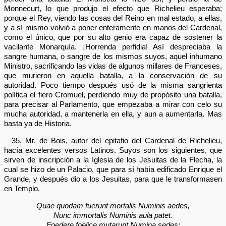
Monnecurt, lo que produjo el efecto que Richelieu esperaba;
porque el Rey, viendo las cosas del Reino en mal estado, a ellas,
y a sí mismo volvió a poner enteramente en manos del Cardenal,
como el único, que por su alto genio era capaz de sostener la
vacilante Monarquía. ¡Horrenda perfidia! Así despreciaba la
sangre humana, o sangre de los mismos suyos, aquel inhumano
Ministro, sacrificando las vidas de algunos millares de Franceses,
que murieron en aquella batalla, a la conservación de su
autoridad. Poco tiempo después usó de la misma sangrienta
política el fiero Cromuel, perdiendo muy de propósito una batalla,
para precisar al Parlamento, que empezaba a mirar con celo su
mucha autoridad, a mantenerla en ella, y aun a aumentarla. Mas
basta ya de Historia.
35. Mr. de Bois, autor del epitafio del Cardenal de Richelieu,
hacía excelentes versos Latinos. Suyos son los siguientes, que
sirven de inscripción a la Iglesia de los Jesuitas de la Flecha, la
cual se hizo de un Palacio, que para sí había edificado Enrique el
Grande, y después dio a los Jesuitas, para que le transformasen
en Templo.
Quae quodam fuerunt mortalis Numinis aedes,
Nunc immortalis Numinis aula patet.
Foedere foelice mutarunt Numina sedes: