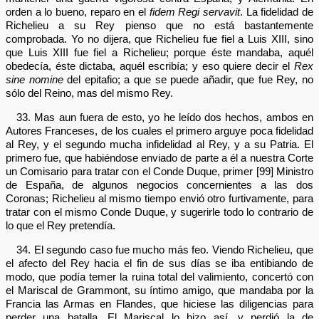
orden a lo bueno, reparo en el
fidem Regi servavit
. La fidelidad de
Richelieu a su Rey pienso que no está bastantemente
comprobada. Yo no dijera, que Richelieu fue fiel a Luis XIII, sino
que Luis XIII fue fiel a Richelieu; porque éste mandaba, aquél
obedecía, éste dictaba, aquél escribía; y eso quiere decir el
Rex
sine nomine
del epitafio; a que se puede añadir, que fue Rey, no
sólo del Reino, mas del mismo Rey.
33. Mas aun fuera de esto, yo he leído dos hechos, ambos en
Autores Franceses, de los cuales el primero arguye poca fidelidad
al Rey, y el segundo mucha infidelidad al Rey, y a su Patria. El
primero fue, que habiéndose enviado de parte a él a nuestra Corte
un Comisario para tratar con el Conde Duque, primer [99] Ministro
de España, de algunos negocios concernientes a las dos
Coronas; Richelieu al mismo tiempo envió otro furtivamente, para
tratar con el mismo Conde Duque, y sugerirle todo lo contrario de
lo que el Rey pretendía.
34. El segundo caso fue mucho más feo. Viendo Richelieu, que
el afecto del Rey hacia el fin de sus días se iba entibiando de
modo, que podía temer la ruina total del valimiento, concertó con
el Mariscal de Grammont, su íntimo amigo, que mandaba por la
Francia las Armas en Flandes, que hiciese las diligencias para
perder una batalla. El Mariscal lo hizo así, y perdió la de