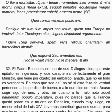
O fluxa mortalitas ¡Quam tenue momentum inter omnia, & nihil
mortui corpus rheda extulit, sequuti pendites, equitesque magno
numero, faces praetulerunt ephebi, crucem nemo.
[98]
Quia currus vehebat publicam.
Denique sic tumulum implet non totum, quem tota Europa no
implevit. Inter Theologos situs, ingens disputandi argumentum.
Fidem Regi servavit, spem vivis reliquit, charitatem ab
haeredibus abstulit.
Quo migravit Sacramentum est.
Hoc te voluit viator, hic te metiere, & abi.
32. El Padre Bouhours en uno de sus Diálogos dice, que este
epitafio es ingenioso, y que caracteriza perfectamente el gran
Ministro, que tiene por objeto; sin embargo, añade, que no en todo
es verdadero. En caso que sea así, no sé si esta falta de verdad
pertenece a lo que dice de bueno, o a lo que dice de malo. Acaso
coge algo de uno, y otro. En cuanto a lo malo noto aquel
paupertam populo imperatam,
pues no parece que la Francia
quedó pobre en la muerte de Richelieu, cuando muy luego, en
menor edad de Luis XIV, la vemos contribuir grandes sumas para
mantener una guerra vigorosa contra España, y Alemania. En