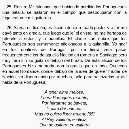
25. Refiere Mr. Menage, que habiendo perdido los Portugueses
una batalla, se hallaron en el campo, que desocuparon con la
fuga, catorce mil guitarras.
26. Si ésa es ficción, es ficción de extremado gusto; y a mí me
cayó tanto en gracia, que luego que leí el chiste, no me hartaba de
referirle a éstos, y a aquéllos. El chiste cae sobre que los
Portugueses son sumamente aficionados a la guitarrilla. Yo nací
en los confines de Portugal: por mi tierra veía pasar
frecuentemente los de aquella Nación en romería a Santiago; pero
muy raro sin su guitarra debajo del brazo. De esta afición de los
Portugueses hizo memoria, con la gracia que en todo, Quevedo
en aquel Romance, donde debajo de la idea de querer mudar de
Nación, va discurriendo por muchas, sólo para satirizarlas; y así
habla de la Portuguesa:
A tener alma melosa,
Fuera Portugués machín,
Por hartarme de bayeta,
Y para dar que reír.
Mas no quiero llorar muerto [95]
Al Rey valiente, e infeliz,
Que de guitarra en guitarra