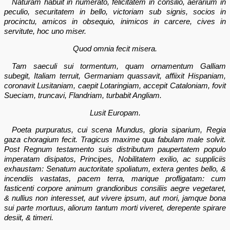
Naturam habuit in numerato, felicitatem in consilio, aerarium in
peculio, securitatem in bello, victoriam sub signis, socios in
procinctu, amicos in obsequio, inimicos in carcere, cives in
servitute, hoc uno miser.
Quod omnia fecit misera.
Tam saeculi sui tormentum, quam ornamentum Galliam
subegit, Italiam terruit, Germaniam quassavit, affiixit Hispaniam,
coronavit Lusitaniam, caepit Lotaringiam, accepit Cataloniam, fovit
Sueciam, truncavi, Flandriam, turbabit Angliam.
Lusit Europam.
Poeta purpuratus, cui scena Mundus, gloria siparium, Regia
gaza choragium fecit. Tragicus maxime qua fabulam male solvit.
Post Regnum testamento suis distributum paupertatem populo
imperatam disipatos, Principes, Nobilitatem exilio, ac suppliciis
exhaustam: Senatum auctoritate spoliatum, extera gentes bello, &
incendiis vastatas, pacem terra, marique profligatam: cum
fasticenti corpore animum grandioribus consiliis aegre vegetaret,
& nullius non interesset, aut vivere ipsum, aut mori, jamque bona
sui parte mortuus, aliorum tantum morti viveret, derepente spirare
desiit, & timeri.