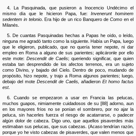
4. La Pasquinada, que pusieron a Inocencio Undécimo el
mismo día que le hicieron Papa, fue:
Invenerunt hominem
sedentem in telonio
. Era hijo de un rico Banquero de
Como
en el
Milanés.
5. De cuantas Pasquinadas hechas a Papas he oído, o leído,
ninguna me agradó tanto como la siguiente. Había un Papa, luego
que le eligieron, publicado, que no quería tener nepote, ni dar
empleo en Roma a alguno de sus parientes; aplicáronle por ello
este mote:
Descendit de Caelis
; queriendo significar, que quien
estaba tan desprendido de los afectos terrenos, era un sujeto
como Divino, y bajado del Cielo. Dentro de poco, mudando de
propósito, hizo nepote, y trajo a Roma algunos parientes; luego,
debajo del mote
Descendit de Caelis,
añadieron
Et homo factus
est
.
6. Cuando se empezaron a usar en Francia las pelucas,
muchos guapos, nimiamente cuidadosos de su [88] adorno, aun
en los mayores fríos no se ponían el sombrero, por no ajar la
peluca, sin hacerles fuerza el riesgo de acatarrarse, o padecer
algún dolor de cabeza. Digo uno, que aquellos pisaverdes más
estimaban sus pelucas, que sus cabezas. (Acaso tendrían razón,
porque yo he visto cabezas de pisaverdes, que valen menos que