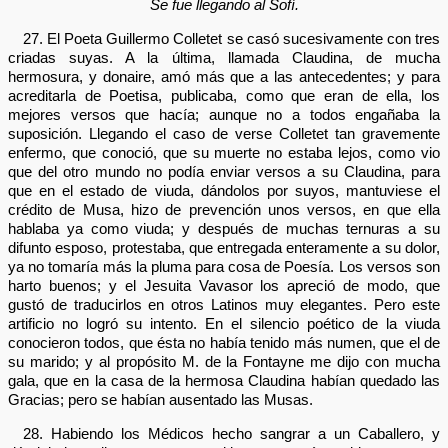
Se fue llegando al Sofí.
27. El Poeta Guillermo Colletet se casó sucesivamente con tres
criadas suyas. A la última, llamada Claudina, de mucha
hermosura, y donaire, amó más que a las antecedentes; y para
acreditarla de Poetisa, publicaba, como que eran de ella, los
mejores versos que hacía; aunque no a todos engañaba la
suposición. Llegando el caso de verse Colletet tan gravemente
enfermo, que conoció, que su muerte no estaba lejos, como vio
que del otro mundo no podía enviar versos a su Claudina, para
que en el estado de viuda, dándolos por suyos, mantuviese el
crédito de Musa, hizo de prevención unos versos, en que ella
hablaba ya como viuda; y después de muchas ternuras a su
difunto esposo, protestaba, que entregada enteramente a su dolor,
ya no tomaría más la pluma para cosa de Poesía. Los versos son
harto buenos; y el Jesuita Vavasor los apreció de modo, que
gustó de traducirlos en otros Latinos muy elegantes. Pero este
artificio no logró su intento. En el silencio poético de la viuda
conocieron todos, que ésta no había tenido más numen, que el de
su marido; y al propósito M. de la Fontayne me dijo con mucha
gala, que en la casa de la hermosa Claudina habían quedado las
Gracias; pero se habían ausentado las Musas.
28. Habiendo los Médicos hecho sangrar a un Caballero, y