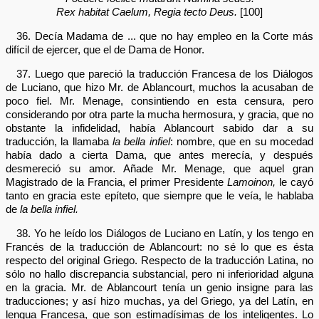
Rex habitat Caelum, Regia tecto Deus.
[100]
36. Decía Madama de ... que no hay empleo en la Corte más
difícil de ejercer, que el de Dama de Honor.
37. Luego que pareció la traducción Francesa de los Diálogos
de Luciano, que hizo Mr. de Ablancourt, muchos la acusaban de
poco fiel. Mr. Menage, consintiendo en esta censura, pero
considerando por otra parte la mucha hermosura, y gracia, que no
obstante la infidelidad, había Ablancourt sabido dar a su
traducción, la llamaba
la bella infiel
: nombre, que en su mocedad
había dado a cierta Dama, que antes merecía, y después
desmereció su amor. Añade Mr. Menage, que aquel gran
Magistrado de la Francia, el primer Presidente
Lamoinon,
le cayó
tanto en gracia este epíteto, que siempre que le veía, le hablaba
de
la bella infiel.
38. Yo he leído los Diálogos de Luciano en Latín, y los tengo en
Francés de la traducción de Ablancourt: no sé lo que es ésta
respecto del original Griego. Respecto de la traducción Latina, no
sólo no hallo discrepancia substancial, pero ni inferioridad alguna
en la gracia. Mr. de Ablancourt tenía un genio insigne para las
traducciones; y así hizo muchas, ya del Griego, ya del Latín, en
lengua Francesa, que son estimadísimas de los inteligentes. Lo