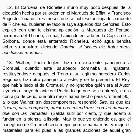
12. El Cardenal de Richelieu murió muy poco después de la
ejecución hecha por su orden en el Marqués de Effiat, y Francisco
Augusto Thuano. Tres meses que se hubiese anticipado la muerte
de Richelieu, hubieran evitado la suya aquellos dos Señores. Esto
explicó con una felicísima aplicación la Marquesa de Pontac,
hermana del Thuano; la cual, habiendo entrado en la Capilla de la
Sorbona, donde está enterrado Richelieu, echó agua bendita
sobre su sepulcro, diciendo:
Domine, si fuisses hic, frater meus
non fuisset mortuus
.
13. Walher, Poeta Inglés, hizo un excelente panegírico a
Cromuel, cuando este usurpador dominaba a Inglaterra:
restituyéndose después el Trono a su legítimo heredero Carlos
Segundo, hizo otro panegírico a éste, y se le presentó. El Rey,
que había leído el de Cromuel, y no ignoraba quién era el Autor,
leyendo el suyo delante del Poeta, luego que se le entregó, le dijo
con algo de ceño, que otro mejor había hecho para Cromuel [90]:
a lo que Walher, sin descomponerse, respondió:
Sire, es que los
Poetas, para componer, mejor nos entendemos con las mentiras,
que con las verdades
. (Salida sutil por cierto, y que acertó a
fundar en la ofensa la lisonja. Mas lo que yo entiendo es, que el
panegírico de Cromuel sería mejor, porque había más, y mejores
materiales para él; pues a las grandes acciones de aquel gran