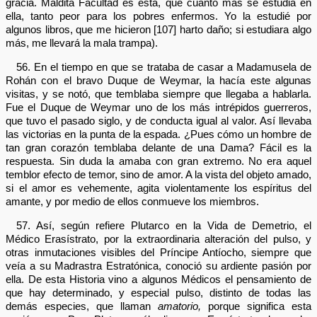
gracia. Maldita Facultad es esta, que cuanto más se estudia en
ella, tanto peor para los pobres enfermos. Yo la estudié por
algunos libros, que me hicieron [107] harto daño; si estudiara algo
más, me llevará la mala trampa).
56. En el tiempo en que se trataba de casar a Madamusela de
Rohán con el bravo Duque de Weymar, la hacía este algunas
visitas, y se notó, que temblaba siempre que llegaba a hablarla.
Fue el Duque de Weymar uno de los más intrépidos guerreros,
que tuvo el pasado siglo, y de conducta igual al valor. Así llevaba
las victorias en la punta de la espada. ¿Pues cómo un hombre de
tan gran corazón temblaba delante de una Dama? Fácil es la
respuesta. Sin duda la amaba con gran extremo. No era aquel
temblor efecto de temor, sino de amor. A la vista del objeto amado,
si el amor es vehemente, agita violentamente los espíritus del
amante, y por medio de ellos conmueve los miembros.
57. Así, según refiere Plutarco en la Vida de Demetrio, el
Médico Erasístrato, por la extraordinaria alteración del pulso, y
otras inmutaciones visibles del Príncipe Antíocho, siempre que
veía a su Madrastra Estratónica, conoció su ardiente pasión por
ella. De esta Historia vino a algunos Médicos el pensamiento de
que hay determinado, y especial pulso, distinto de todas las
demás especies, que llaman
amatorio,
porque significa esta