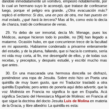
dándole inmediatamente un vomitivo, empeoró notablemente, por
lo cual un hermano suyo le aconsejó, que tratase de confesarse
luego, porque el peligro era grande.
¿Otra evacuación más?
replicó el enfermo:
Si dos, una en pos de otra, me han puesto en
mal estado, ¿qué hará la tercera?
Mas al fin, como esto lo decía
de chanza, trató de confesarse de veras.
29. Yo debo de ser inmortal, decía Mr. Menage, pues los
Médicos, aunque hicieron todo lo posible, no [96] han llegado a
matarme. Ocasión hubo, en que concurrieron trece de la facultad
en mi aposento. Habíanme condenado a privarme enteramente
del estudio, y de la pluma, fallando, que si hacía lo contrario, sería
mi vida muy corta, al fin, me desengañé de ellos, y de todas sus
recetas, y preceptos, y después estudié, y escribí mucho mas
que antes.
30. En una mascarada una hermosa doncella se disfrazó,
poniéndose una ropa de Jesuita. Sobre esto hizo un Poeta una
quintilla de muy buen gusto, que mi Traductor trasladó a otra
quintilla Española; pero antes de ponerla aquí debo advertir, que la
voz
Molinista
en Francia no significa lo que en España. Acá
significa Sectario del Heresiarca Miguel de Molinos: en Francia al
que sigue la doctrina del docto Jesuita
Luis de Molina
en materia
de la Gracia, y libre albedrío: La quintilla es esta: