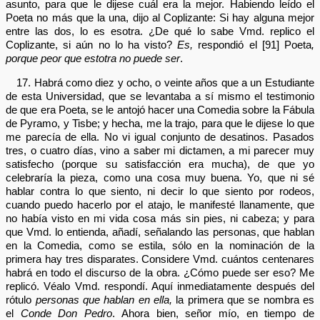
asunto, para que le dijese cuál era la mejor. Habiendo leído el
Poeta no más que la una, dijo al Coplizante: Si hay alguna mejor
entre las dos, lo es esotra. ¿De qué lo sabe Vmd. replico el
Coplizante, si aún no lo ha visto?
Es,
respondió el [91] Poeta
,
porque peor que estotra no puede ser
.
17. Habrá como diez y ocho, o veinte años que a un Estudiante
de esta Universidad, que se levantaba a sí mismo el testimonio
de que era Poeta, se le antojó hacer una Comedia sobre la Fábula
de Pyramo, y Tisbe; y hecha, me la trajo, para que le dijese lo que
me parecía de ella. No vi igual conjunto de desatinos. Pasados
tres, o cuatro días, vino a saber mi dictamen, a mi parecer muy
satisfecho (porque su satisfacción era mucha), de que yo
celebraría la pieza, como una cosa muy buena. Yo, que ni sé
hablar contra lo que siento, ni decir lo que siento por rodeos,
cuando puedo hacerlo por el atajo, le manifesté llanamente, que
no había visto en mi vida cosa más sin pies, ni cabeza; y para
que Vmd. lo entienda, añadí, señalando las personas, que hablan
en la Comedia, como se estila, sólo en la nominación de la
primera hay tres disparates. Considere Vmd. cuántos centenares
habrá en todo el discurso de la obra. ¿Cómo puede ser eso? Me
replicó. Véalo Vmd. respondí. Aquí inmediatamente después del
rótulo
personas que hablan en ella,
la primera que se nombra es
el
Conde Don Pedro
. Ahora bien, señor mío, en tiempo de