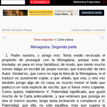
Benito Jerónimo Feijoo
Cartas eruditas y curiosas
☜
☞
Tomo segundo
❦
Carta octava
Menagiana. Segunda parte
1. Padre nuestro, y amigo mío: Tenía medio revocado el
propósito de proseguir con la
Menagiana,
porque esto de
trasladar, es para mí muy fastidioso; de modo, que siento mucho
menos fatiga en escribir de propio numen, que transcribir de otro
Autor. Verdad es, que como no sigo la letra de la Menagiana, ni el
traducir es puramente copiar, a que añado, que una, u otra vez
también pongo algo de mi casa; es mucho menor el tedio que
padezco en esta especie de escrito, que si fuese mero copiante.
Como quiera, habiéndome V. Paternidad significado, que gustó
mucho de la Carta antecedente, y que estimará que prosiga en
otra el mismo asunto, tengo tanta inclinación a complacer a V.
Paternidad, que ella, no sólo equilibra, mas aun supera la