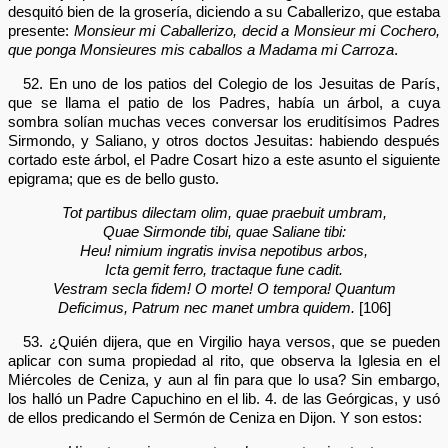
desquitó bien de la grosería, diciendo a su Caballerizo, que estaba
presente:
Monsieur mi Caballerizo, decid a Monsieur mi Cochero,
que ponga Monsieures mis caballos a Madama mi Carroza
.
52. En uno de los patios del Colegio de los Jesuitas de París,
que se llama el patio de los Padres, había un árbol, a cuya
sombra solían muchas veces conversar los eruditísimos Padres
Sirmondo, y Saliano, y otros doctos Jesuitas: habiendo después
cortado este árbol, el Padre Cosart hizo a este asunto el siguiente
epigrama; que es de bello gusto.
Tot partibus dilectam olim, quae praebuit umbram,
Quae Sirmonde tibi, quae Saliane tibi:
Heu! nimium ingratis invisa nepotibus arbos,
Icta gemit ferro, tractaque fune cadit.
Vestram secla fidem! O morte! O tempora! Quantum
Deficimus, Patrum nec manet umbra quidem.
[106]
53. ¿Quién dijera, que en Virgilio haya versos, que se pueden
aplicar con suma propiedad al rito, que observa la Iglesia en el
Miércoles de Ceniza, y aun al fin para que lo usa? Sin embargo,
los halló un Padre Capuchino en el lib. 4. de las Geórgicas, y usó
de ellos predicando el Sermón de Ceniza en Dijon. Y son estos: