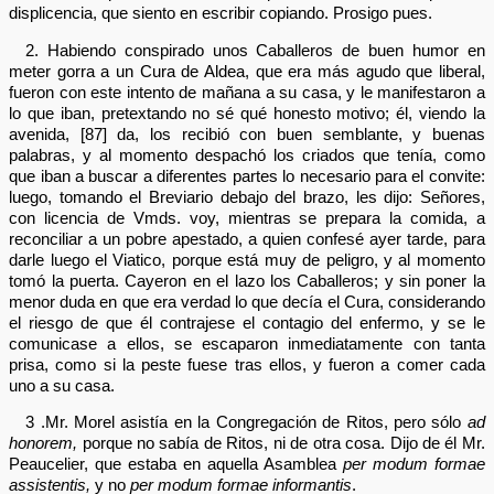
displicencia, que siento en escribir copiando. Prosigo pues.
2. Habiendo conspirado unos Caballeros de buen humor en
meter gorra a un Cura de Aldea, que era más agudo que liberal,
fueron con este intento de mañana a su casa, y le manifestaron a
lo que iban, pretextando no sé qué honesto motivo; él, viendo la
avenida, [87] da, los recibió con buen semblante, y buenas
palabras, y al momento despachó los criados que tenía, como
que iban a buscar a diferentes partes lo necesario para el convite:
luego, tomando el Breviario debajo del brazo, les dijo: Señores,
con licencia de Vmds. voy, mientras se prepara la comida, a
reconciliar a un pobre apestado, a quien confesé ayer tarde, para
darle luego el Viatico, porque está muy de peligro, y al momento
tomó la puerta. Cayeron en el lazo los Caballeros; y sin poner la
menor duda en que era verdad lo que decía el Cura, considerando
el riesgo de que él contrajese el contagio del enfermo, y se le
comunicase a ellos, se escaparon inmediatamente con tanta
prisa, como si la peste fuese tras ellos, y fueron a comer cada
uno a su casa.
3 .Mr. Morel asistía en la Congregación de Ritos, pero sólo
ad
honorem,
porque no sabía de Ritos, ni de otra cosa. Dijo de él Mr.
Peaucelier, que estaba en aquella Asamblea
per modum formae
assistentis,
y no
per modum formae informantis
.