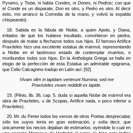
Pyramo, y Tisbe, ni había
Condes,
ni
Dones,
ni
Pedros
; con que
el
Conde
es un disparate,
Don
es otro, y
Pedro
es otro. Al decir
esto, me arrancó la Comedia de la mano, y volvió la espalda
chispeando).
18. Sabida es la fábula de Niobe, a quien Apolo, y Diana,
irritados de que los hubiese insultado, convirtieron en piedra,
después de matar a flechazos todos sus hijos. El famoso Artífice
Praxíteles hizo una excelente estatua de mármol, representando
a Niobe en el lastimoso estado de contemplar muertos, o
moribundos todos sus hijos. En la
Anthología
Griega se halla en
elogio de la perfección de esta Estatua un admirable epigrama,
que Celio Calcagnino tradujo en Latín así: [92]
Vivam olim in lapidam verterunt Numina; sed me
Praxisteles vivam reddidit ex lapide.
19. (Plinio, lib. 36, cap. 5. duda si aquella Niobe de mármol era
obra de Praxíteles, u de Scopas, Artífice nada, o poco inferior a
Praxíteles).
20. Mr. du Perier todos los versos de otros Poetas despreciaba;
sólo los suyos tenía en gran estimación, y solía decir, que
únicamente los necios dejaban de estimarlos; oyéndole lo cual en