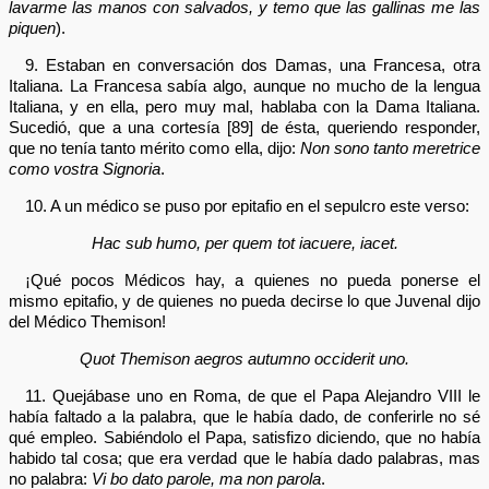
lavarme las manos con salvados, y temo que las gallinas me las
piquen
).
9. Estaban en conversación dos Damas, una Francesa, otra
Italiana. La Francesa sabía algo, aunque no mucho de la lengua
Italiana, y en ella, pero muy mal, hablaba con la Dama Italiana.
Sucedió, que a una cortesía [89] de ésta, queriendo responder,
que no tenía tanto mérito como ella, dijo:
Non sono tanto meretrice
como vostra Signoria
.
10. A un médico se puso por epitafio en el sepulcro este verso:
Hac sub humo, per quem tot iacuere, iacet.
¡Qué pocos Médicos hay, a quienes no pueda ponerse el
mismo epitafio, y de quienes no pueda decirse lo que Juvenal dijo
del Médico Themison!
Quot Themison aegros autumno occiderit uno.
11. Quejábase uno en Roma, de que el Papa Alejandro VIII le
había faltado a la palabra, que le había dado, de conferirle no sé
qué empleo. Sabiéndolo el Papa, satisfizo diciendo, que no había
habido tal cosa; que era verdad que le había dado palabras, mas
no palabra:
Vi bo dato parole, ma non parola
.