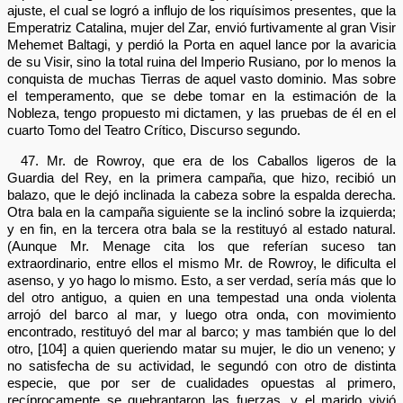
ajuste, el cual se logró a influjo de los riquísimos presentes, que la
Emperatriz Catalina, mujer del Zar, envió furtivamente al gran Visir
Mehemet Baltagi, y perdió la Porta en aquel lance por la avaricia
de su Visir, sino la total ruina del Imperio Rusiano, por lo menos la
conquista de muchas Tierras de aquel vasto dominio. Mas sobre
el temperamento, que se debe tomar en la estimación de la
Nobleza, tengo propuesto mi dictamen, y las pruebas de él en el
cuarto Tomo del Teatro Crítico, Discurso segundo.
47. Mr. de Rowroy, que era de los Caballos ligeros de la
Guardia del Rey, en la primera campaña, que hizo, recibió un
balazo, que le dejó inclinada la cabeza sobre la espalda derecha.
Otra bala en la campaña siguiente se la inclinó sobre la izquierda;
y en fin, en la tercera otra bala se la restituyó al estado natural.
(Aunque Mr. Menage cita los que referían suceso tan
extraordinario, entre ellos el mismo Mr. de Rowroy, le dificulta el
asenso, y yo hago lo mismo. Esto, a ser verdad, sería más que lo
del otro antiguo, a quien en una tempestad una onda violenta
arrojó del barco al mar, y luego otra onda, con movimiento
encontrado, restituyó del mar al barco; y mas también que lo del
otro, [104] a quien queriendo matar su mujer, le dio un veneno; y
no satisfecha de su actividad, le segundó con otro de distinta
especie, que por ser de cualidades opuestas al primero,
recíprocamente se quebrantaron las fuerzas, y el marido vivió