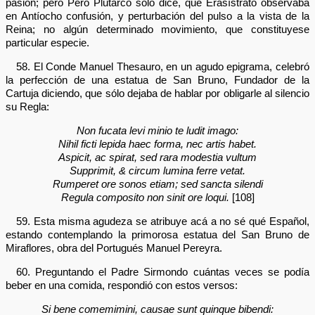
pasión; pero Pero Plutarco sólo dice, que Erasístrato observaba
en Antíocho confusión, y perturbación del pulso a la vista de la
Reina; no algún determinado movimiento, que constituyese
particular especie.
58. El Conde Manuel Thesauro, en un agudo epigrama, celebró
la perfección de una estatua de San Bruno, Fundador de la
Cartuja diciendo, que sólo dejaba de hablar por obligarle al silencio
su Regla:
Non fucata levi minio te ludit imago:
Nihil ficti lepida haec forma, nec artis habet.
Aspicit, ac spirat, sed rara modestia vultum
Supprimit, & circum lumina ferre vetat.
Rumperet ore sonos etiam; sed sancta silendi
Regula composito non sinit ore loqui.
[108]
59. Esta misma agudeza se atribuye acá a no sé qué Español,
estando contemplando la primorosa estatua del San Bruno de
Miraflores, obra del Portugués Manuel Pereyra.
60. Preguntando el Padre Sirmondo cuántas veces se podía
beber en una comida, respondió con estos versos:
Si bene comemimini, causae sunt quinque bibendi: