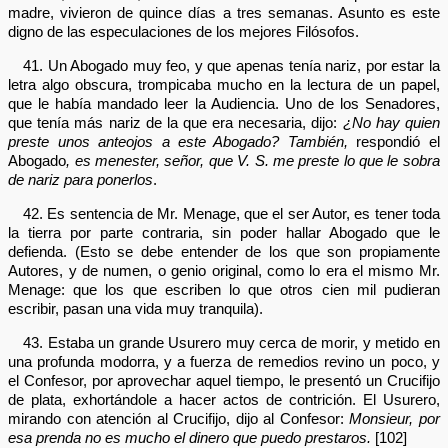
madre, vivieron de quince días a tres semanas. Asunto es este
digno de las especulaciones de los mejores Filósofos.
41. Un Abogado muy feo, y que apenas tenía nariz, por estar la
letra algo obscura, trompicaba mucho en la lectura de un papel,
que le había mandado leer la Audiencia. Uno de los Senadores,
que tenía más nariz de la que era necesaria, dijo:
¿No hay quien
preste unos anteojos a este Abogado? También,
respondió el
Abogado
, es menester, señor, que V. S. me preste lo que le sobra
de nariz para ponerlos
.
42. Es sentencia de Mr. Menage, que el ser Autor, es tener toda
la tierra por parte contraria, sin poder hallar Abogado que le
defienda. (Esto se debe entender de los que son propiamente
Autores, y de numen, o genio original, como lo era el mismo Mr.
Menage: que los que escriben lo que otros cien mil pudieran
escribir, pasan una vida muy tranquila).
43. Estaba un grande Usurero muy cerca de morir, y metido en
una profunda modorra, y a fuerza de remedios revino un poco, y
el Confesor, por aprovechar aquel tiempo, le presentó un Crucifijo
de plata, exhortándole a hacer actos de contrición. El Usurero,
mirando con atención al Crucifijo, dijo al Confesor:
Monsieur, por
esa prenda no es mucho el dinero que puedo prestaros.
[102]