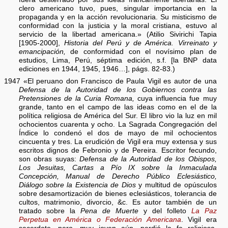
clero americano tuvo, pues, singular importancia en la
propaganda y en la acción revolucionaria. Su misticismo de
conformidad con la justicia y la moral cristiana, estuvo al
servicio de la libertad americana.» (Atilio Sivirichi Tapia
[1905-2000],
Historia del Perú y de América. Virreinato y
emancipación,
de conformidad con el novísimo plan de
estudios, Lima, Perú, séptima edición, s.f. [la BNP data
ediciones en 1944, 1945, 1946…], págs. 82-83.)
1947 «El peruano don Francisco de Paula Vigil es autor de una
Defensa de la Autoridad de los Gobiernos contra las
Pretensiones de la Curia Romana,
cuya influencia fue muy
grande, tanto en el campo de las ideas como en el de la
política religiosa de América del Sur. El libro vio la luz en mil
ochocientos cuarenta y ocho. La Sagrada Congregación del
Índice lo condenó el dos de mayo de mil ochocientos
cincuenta y tres. La erudición de Vigil era muy extensa y sus
escritos dignos de Febronio y de Pereira. Escritor fecundo,
son obras suyas:
Defensa de la Autoridad de los Obispos,
Los Jesuitas, Cartas a Pío IX sobre la Inmaculada
Concepción, Manual de Derecho Público Eclesiástico,
Diálogo sobre la Existencia de Dios
y multitud de opúsculos
sobre desamortización de bienes eclesiásticos, tolerancia de
cultos, matrimonio, divorcio, &c. Es autor también de un
tratado sobre la
Pena de Muerte
y del folleto
La Paz
Perpetua en América o Federación Americana
. Vigil era