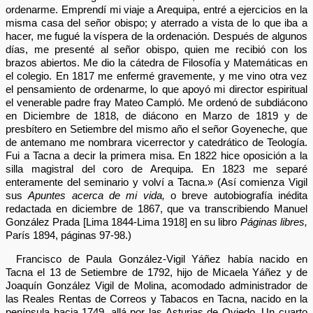
ordenarme. Emprendí mi viaje a Arequipa, entré a ejercicios en la
misma casa del señor obispo; y aterrado a vista de lo que iba a
hacer, me fugué la víspera de la ordenación. Después de algunos
días, me presenté al señor obispo, quien me recibió con los
brazos abiertos. Me dio la cátedra de Filosofía y Matemáticas en
el colegio. En 1817 me enfermé gravemente, y me vino otra vez
el pensamiento de ordenarme, lo que apoyó mi director espiritual
el venerable padre fray Mateo Campló. Me ordenó de subdiácono
en Diciembre de 1818, de diácono en Marzo de 1819 y de
presbítero en Setiembre del mismo año el señor Goyeneche, que
de antemano me nombrara vicerrector y catedrático de Teología.
Fui a Tacna a decir la primera misa. En 1822 hice oposición a la
silla magistral del coro de Arequipa. En 1823 me separé
enteramente del seminario y volví a Tacna.» (Así comienza Vigil
sus
Apuntes acerca de mi vida,
o breve autobiografía inédita
redactada en diciembre de 1867, que va transcribiendo Manuel
González Prada [Lima 1844-Lima 1918] en su libro
Páginas libres,
París 1894, páginas 97-98.)
Francisco de Paula González-Vigil Yáñez había nacido en
Tacna el 13 de Setiembre de 1792, hijo de Micaela Yáñez y de
Joaquín González Vigil de Molina, acomodado administrador de
las Reales Rentas de Correos y Tabacos en Tacna, nacido en la
península hacia 1749, allá por las Asturias de Oviedo. Un cuarto