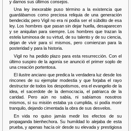
y darnos sus últimos consejos.
Una ley inexorable puso término a la existencia que
guardábamos como preciosa reliquia de una generación
bendecida; pero Vigil no era ni podía ser el súbdito de esa
ley. Los hombres que pasan sin dejar huella, desaparecen
y se aniquilan para siempre. Los hombres que trazan la
estela luminosa de su virtud, de su talento y de su ciencia,
dejan de vivir para sí mismos, pero comienzan para la
posteridad y para la historia.
Vigil no ha pedido plazo para esta resurrección. Con el
último suspiro de la agonía se anunció el primer soplo de
una creación portentosa.
El ilustre anciano que predica la verdadera luz desde los
rincones de su ejemplar modestia y que forjaba el rayo
destructor de todos los despotismos, era el evangelio de la
idea, el sacerdote de la democracia, el patriarca de la
caridad. Pero aún no sabía, ni sabíamos nosotros
mismos, si su misión estaba ya cumplida, si podía morir
tranquilo, dejando cimentada la obra de sus desvelos.
En vida no quiso jamás medir los efectos de su
propaganda bienhechora. Su humildad lo alejaba de esta
prueba, y apenas hacía oír desde su elevada y prestigiosa