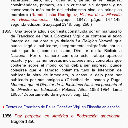
sacerdote, pero, muy joven aún, perdió la fe religiosa,
convirtiéndose, primero, en un cristiano sin dogmas y no
conservando más tarde del cristianismo sino los principios
morales.» (
Ramón Insúa Rodríguez
,
Historia de la Filosofía
en Hispanoamérica
, Guayaquil 1947, págs. 147-148;
segunda edición: Guayaquil 1949, pág. 258.)
1955 «Una tercera adquisición está constituída por un manuscrito
de Francisco de Paula González Vigil que contiene el texto
íntegro de una obra suya titulada
La Religión Natural,
que
nunca llegó a publicarse, íntegramente caligrafiado por su
autor que fue, como se sabe, Director de la Biblioteca
Nacional. Por el esmero con que este trabajo aparece
escrito, y por las numerosas indicaciones muy concretas que
contiene sobre el modo cómo debía ser impreso, puede
colegirse que el famoso polemista tuvo la intención de
publicar la obra de inmediato, o acaso la dejó para ser
publicada por sus amigos.» (Cristóbal de Losada y Puga,
Memoria que el Director de la Biblioteca Nacional presenta al
Sr. Ministro de Educación Pública
, Años 1953-1954, Lima
1955, “Departamento de ingreso”, pág. 11.)
★
Textos de Francisco de Paula González Vigil en Filosofía en español
1856
Paz perpetua en América o Federación americana
,
Bogotá 1856.