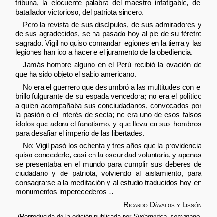
tribuna, la elocuente palabra del maestro infatigable, del
batallador victorioso, del patriota sincero.
Pero la revista de sus discípulos, de sus admiradores y
de sus agradecidos, se ha pasado hoy al pie de su féretro
sagrado. Vigil no quiso comandar legiones en la tierra y las
legiones han ido a hacerle el juramento de la obediencia.
Jamás hombre alguno en el Perú recibió la ovación de
que ha sido objeto el sabio americano.
No era el guerrero que deslumbró a las multitudes con el
brillo fulgurante de su espada vencedora; no era el político
a quien acompañaba sus conciudadanos, convocados por
la pasión o el interés de secta; no era uno de esos falsos
ídolos que adora el fanatismo, y que lleva en sus hombros
para desafiar el imperio de las libertades.
No: Vigil pasó los ochenta y tres años que la providencia
quiso concederle, casi en la oscuridad voluntaria, y apenas
se presentaba en el mundo para cumplir sus deberes de
ciudadano y de patriota, volviendo al aislamiento, para
consagrarse a la meditación y al estudio traducidos hoy en
monumentos imperecederos…
Ricardo Dávalos y Lissón
(Reproducida de la edición publicada por
Sudamérica, semanario