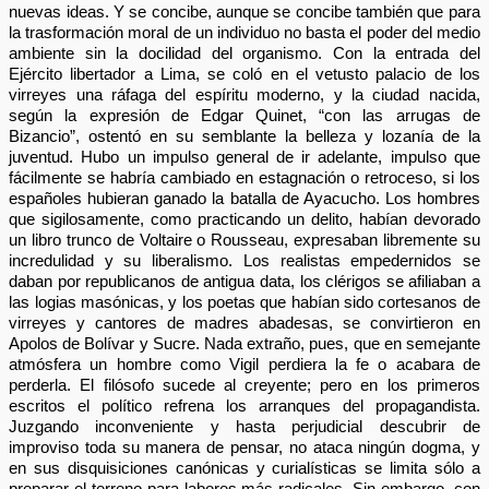
nuevas ideas. Y se concibe, aunque se concibe también que para
la trasformación moral de un individuo no basta el poder del medio
ambiente sin la docilidad del organismo. Con la entrada del
Ejército libertador a Lima, se coló en el vetusto palacio de los
virreyes una ráfaga del espíritu moderno, y la ciudad nacida,
según la expresión de Edgar Quinet, “con las arrugas de
Bizancio”, ostentó en su semblante la belleza y lozanía de la
juventud. Hubo un impulso general de ir adelante, impulso que
fácilmente se habría cambiado en estagnación o retroceso, si los
españoles hubieran ganado la batalla de Ayacucho. Los hombres
que sigilosamente, como practicando un delito, habían devorado
un libro trunco de Voltaire o Rousseau, expresaban libremente su
incredulidad y su liberalismo. Los realistas empedernidos se
daban por republicanos de antigua data, los clérigos se afiliaban a
las logias masónicas, y los poetas que habían sido cortesanos de
virreyes y cantores de madres abadesas, se convirtieron en
Apolos de Bolívar y Sucre. Nada extraño, pues, que en semejante
atmósfera un hombre como Vigil perdiera la fe o acabara de
perderla. El filósofo sucede al creyente; pero en los primeros
escritos el político refrena los arranques del propagandista.
Juzgando inconveniente y hasta perjudicial descubrir de
improviso toda su manera de pensar, no ataca ningún dogma, y
en sus disquisiciones canónicas y curialísticas se limita sólo a
preparar el terreno para labores más radicales. Sin embargo, con