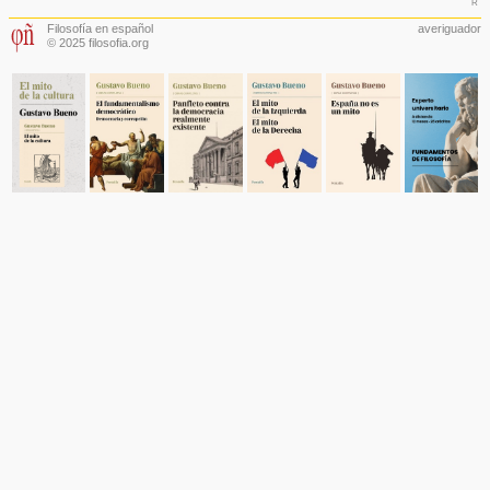
r
Filosofía en español
averiguador
© 2025 filosofia.org