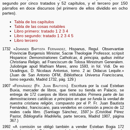
segundo por cinco tratados y 52 capítulos, y el tercero por 150
párrafos en doce discursos (el primero de ellos dividido en ocho
partes).
Tabla de los capítulos
Tabla de las cosas notables
Libro primero
:
tratado 1
2
3
4
Libro segundo
:
tratado 1
2
3
4
5
Libro tercero
1732 «
Joannes Baptista Fernandez
, Hispanus, Regul. Observantiæ
Provinciæ Burgensis Minister, Sacræ Theologiæ Professor, scripsit
Hispanice:
Demonstrationes Catholicas, & principia, quibus inititur
Christiana Religio,
ad Franciscum de Tolosa Ministrum Generalem.
Juliobrigæ apud Mathiam Mares, anno 1593, in fol. Vidi. De eo
Uvadingus, D. Nicolaus Antonius, tomo. 2 ac Didacus Lequile.»
(Juan de San Antonio OFM,
Bibliotheca Universa Franciscana,
tomo segundo, Madrid 1732, pág. 129.)
1907 «
Fernández (Fr. Juan Bautista)
. Escritura por la cual Esteban
Buxia, mercader de libros, que tiene su tienda en Palacio, se
entrega de 172 cuerpos de libros intitulados
Primera parte de las
demostraciones católicas e principios en que se funda la verdad de
nuestra cristiana religión,
compuesto por el P. Fr. Juan Bautista
Fernández, franciscano, para venderlos en comisión a precio de 12
reales cada libro. (Santiago Sánchez, 1597.)» (Cristóbal Pérez
Pastor,
Bibliografía Madrileña,
parte tercera, Madrid 1907, página
367.)
1992 «A comisión se obligó también a vender Esteban Bogia 172