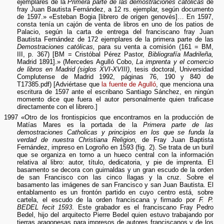
ejemplares de la
Primera parte de las demostraciones católicas
de
fray Juan Bautista Fernández, a 12 rs. ejemplar, según documento
de 1597.» «Esteban Bogia [librero de origen genovés]… En 1597,
consta tenía un cajón de venta de libros en uno de los patios de
Palacio, según la carta de entrega del franciscano fray Juan
Bautista Fernández de 172 ejemplares de la primera parte de las
Demostraciones católicas,
para su venta a comisión (161 = BM,
III, p. 367) [BM = Cristóbal Pérez Pastor,
Bibliografía Madrileña,
Madrid 1891].» (Mercedes Agulló Cobo,
La imprenta y el comercio
de libros en Madrid (siglos XVI-XVIII)
, tesis doctoral, Universidad
Complutense de Madrid 1992, páginas 76, 190 y 840 de
T17385.pdf) [Adviértase que
la fuente de Agulló
, que menciona una
escritura de 1597 ante el escribano Santiago Sánchez, en ningún
momento dice que fuera el autor personalmente quien traficase
directamente con el librero.]
1997 «Otro de los frontispicios que encontramos en la producción de
Matías Mares es la portada de la
Primera parte de las
demostraciones Catholicas y principios en los que se funda la
verdad de nuestra Christiana Religion,
de Fray Juan Baptista
Fernández, impreso en Logroño en 1593 (fig. 2). Se trata de un buril
que se organiza en torno a un hueco central con la información
relativa al libro: autor, título, dedicatoria, y pie de imprenta. El
basamento se decora con guirnaldas y un gran escudo de la orden
de san Francisco con las cinco llagas y la cruz. Sobre el
basamento las imágenes de san Francisco y san Juan Bautista. El
entablamento es un frontón partido en cuyo centro está, sobre
cartela, el escudo de la orden franciscana y firmado por
F. P.
BEDEL fecit 1593
. Este grabador es el franciscano Fray Pedro
Bedel, hijo del arquitecto Pierre Bedel quien estuvo trabajando por
tierras aragonesas para impresos de autores franciscanos y de los