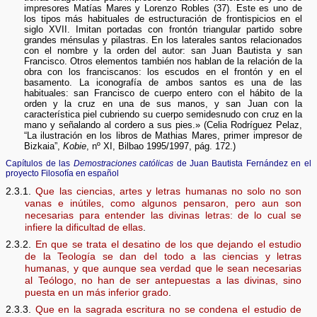
impresores Matías Mares y Lorenzo Robles (37). Este es uno de
los tipos más habituales de estructuración de frontispicios en el
siglo XVII. Imitan portadas con frontón triangular partido sobre
grandes ménsulas y pilastras. En los laterales santos relacionados
con el nombre y la orden del autor: san Juan Bautista y san
Francisco. Otros elementos también nos hablan de la relación de la
obra con los franciscanos: los escudos en el frontón y en el
basamento. La iconografía de ambos santos es una de las
habituales: san Francisco de cuerpo entero con el hábito de la
orden y la cruz en una de sus manos, y san Juan con la
característica piel cubriendo su cuerpo semidesnudo con cruz en la
mano y señalando al cordero a sus pies.» (Celia Rodríguez Pelaz,
“La ilustración en los libros de Mathias Mares, primer impresor de
Bizkaia”,
Kobie
, nº XI, Bilbao 1995/1997, pág. 172.)
Capítulos de las
Demostraciones católicas
de Juan Bautista Fernández en el
proyecto Filosofía en español
2.3.1.
Que las ciencias, artes y letras humanas no solo no son
vanas e inútiles, como algunos pensaron, pero aun son
necesarias para entender las divinas letras: de lo cual se
infiere la dificultad de ellas
.
2.3.2.
En que se trata el desatino de los que dejando el estudio
de la Teología se dan del todo a las ciencias y letras
humanas, y que aunque sea verdad que le sean necesarias
al Teólogo, no han de ser antepuestas a las divinas, sino
puesta en un más inferior grado
.
2.3.3.
Que en la sagrada escritura no se condena el estudio de