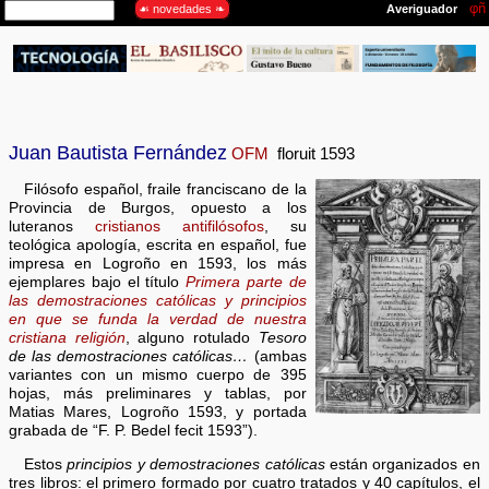
Juan Bautista Fernández
OFM
floruit 1593
Filósofo español, fraile franciscano de la
Provincia de Burgos, opuesto a los
luteranos
cristianos antifilósofos
, su
teológica apología, escrita en español, fue
impresa en Logroño en 1593, los más
ejemplares bajo el título
Primera parte de
las demostraciones católicas y principios
en que se funda la verdad de nuestra
cristiana religión
, alguno rotulado
Tesoro
de las demostraciones católicas…
(ambas
variantes con un mismo cuerpo de 395
hojas, más preliminares y tablas, por
Matias Mares, Logroño 1593, y portada
grabada de “F. P. Bedel fecit 1593”).
Estos
principios y demostraciones católicas
están organizados en
tres libros: el primero formado por cuatro tratados y 40 capítulos, el