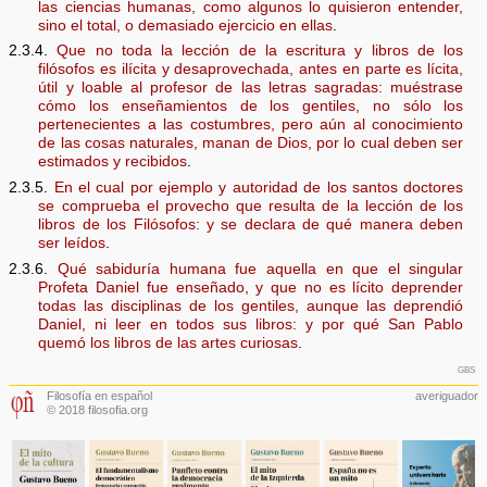
las ciencias humanas, como algunos lo quisieron entender,
sino el total, o demasiado ejercicio en ellas
.
2.3.4.
Que no toda la lección de la escritura y libros de los
filósofos es ilícita y desaprovechada, antes en parte es lícita,
útil y loable al profesor de las letras sagradas: muéstrase
cómo los enseñamientos de los gentiles, no sólo los
pertenecientes a las costumbres, pero aún al conocimiento
de las cosas naturales, manan de Dios, por lo cual deben ser
estimados y recibidos
.
2.3.5.
En el cual por ejemplo y autoridad de los santos doctores
se comprueba el provecho que resulta de la lección de los
libros de los Filósofos: y se declara de qué manera deben
ser leídos
.
2.3.6.
Qué sabiduría humana fue aquella en que el singular
Profeta Daniel fue enseñado, y que no es lícito deprender
todas las disciplinas de los gentiles, aunque las deprendió
Daniel, ni leer en todos sus libros: y por qué San Pablo
quemó los libros de las artes curiosas
.
gbs
Filosofía en español
averiguador
© 2018 filosofia.org