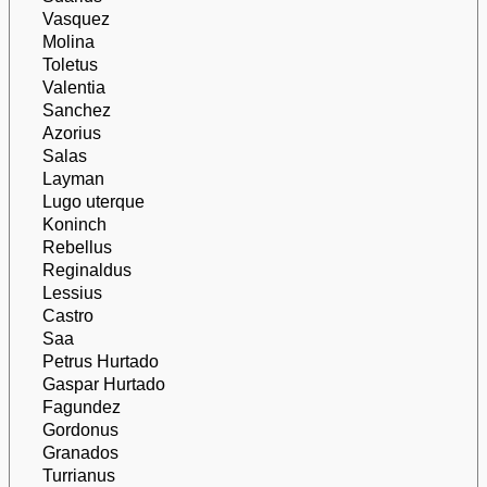
Vasquez
Molina
Toletus
Valentia
Sanchez
Azorius
Salas
Layman
Lugo uterque
Koninch
Rebellus
Reginaldus
Lessius
Castro
Saa
Petrus Hurtado
Gaspar Hurtado
Fagundez
Gordonus
Granados
Turrianus