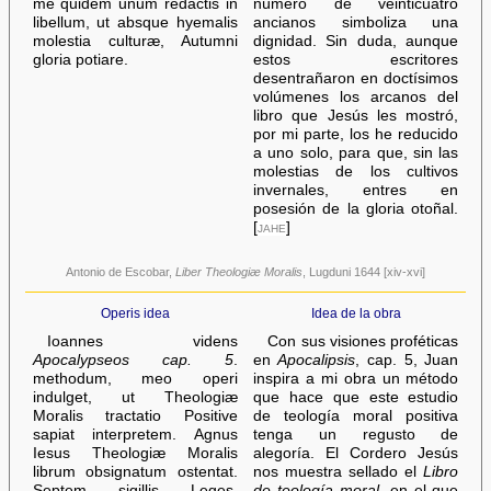
me quidem unum redactis in
número de veinticuatro
libellum, ut absque hyemalis
ancianos simboliza una
molestia culturæ, Autumni
dignidad. Sin duda, aunque
gloria potiare.
estos escritores
desentrañaron en doctísimos
volúmenes los arcanos del
libro que Jesús les mostró,
por mi parte, los he reducido
a uno solo, para que, sin las
molestias de los cultivos
invernales, entres en
posesión de la gloria otoñal.
[
jahe
]
Antonio de Escobar,
Liber Theologiæ Moralis
, Lugduni 1644 [xiv-xvi]
Operis idea
Idea de la obra
Ioannes videns
Con sus visiones proféticas
Apocalypseos cap. 5
.
en
Apocalipsis
, cap. 5, Juan
methodum, meo operi
inspira a mi obra un método
indulget, ut Theologiæ
que hace que este estudio
Moralis tractatio Positive
de teología moral positiva
sapiat interpretem. Agnus
tenga un regusto de
Iesus Theologiæ Moralis
alegoría. El Cordero Jesús
librum obsignatum ostentat.
nos muestra sellado el
Libro
Septem sigillis Leges,
de teología moral
, en el que