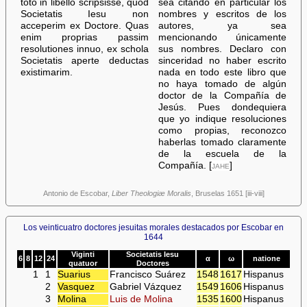
toto in libello scripsisse, quod
sea citando en particular los
Societatis Iesu non
nombres y escritos de los
acceperim ex Doctore. Quas
autores, ya sea
enim proprias passim
mencionando únicamente
resolutiones innuo, ex schola
sus nombres. Declaro con
Societatis aperte deductas
sinceridad no haber escrito
existimarim.
nada en todo este libro que
no haya tomado de algún
doctor de la Compañía de
Jesús. Pues dondequiera
que yo indique resoluciones
como propias, reconozco
haberlas tomado claramente
de la escuela de la
Compañía. [
jahe
]
Antonio de Escobar,
Liber Theologiæ Moralis
, Bruselas 1651 [iii-viii]
Los veinticuatro doctores jesuitas morales destacados por Escobar en
1644
Viginti
Societatis Iesu
6
8
12
24
α
ω
natione
quatuor
Doctores
1
1
Suarius
Francisco Suárez
1548
1617
Hispanus
2
Vasquez
Gabriel Vázquez
1549
1606
Hispanus
3
Molina
Luis de Molina
1535
1600
Hispanus