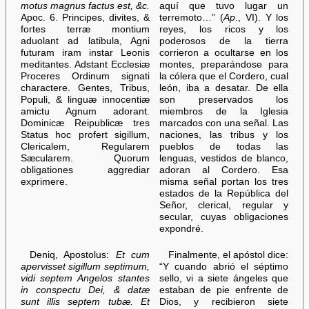
motus magnus factus est, &c.
aquí que tuvo lugar un
Apoc. 6. Principes, divites, &
terremoto…” (
Ap
., VI). Y los
fortes terræ montium
reyes, los ricos y los
aduolant ad latibula, Agni
poderosos de la tierra
futuram iram instar Leonis
corrieron a ocultarse en los
meditantes. Adstant Ecclesiæ
montes, preparándose para
Proceres Ordinum signati
la cólera que el Cordero, cual
charactere. Gentes, Tribus,
león, iba a desatar. De ella
Populi, & linguæ innocentiæ
son preservados los
amictu Agnum adorant.
miembros de la Iglesia
Dominicæ Reipublicæ tres
marcados con una señal. Las
Status hoc profert sigillum,
naciones, las tribus y los
Clericalem, Regularem
pueblos de todas las
Sæcularem. Quorum
lenguas, vestidos de blanco,
obligationes aggrediar
adoran al Cordero. Esa
exprimere.
misma señal portan los tres
estados de la República del
Señor, clerical, regular y
secular, cuyas obligaciones
expondré.
Deniq, Apostolus:
Et cum
Finalmente, el apóstol dice:
apervisset sigillum septimum,
“Y cuando abrió el séptimo
vidi septem Angelos stantes
sello, vi a siete ángeles que
in conspectu Dei, & datæ
estaban de pie enfrente de
sunt illis septem tubæ. Et
Dios, y recibieron siete