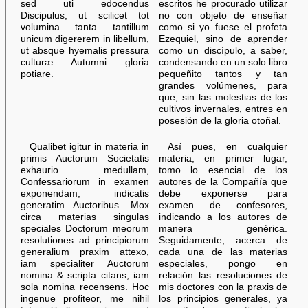
sed uti edocendus
escritos he procurado utilizar
Discipulus, ut scilicet tot
no con objeto de enseñar
volumina tanta tantillum
como si yo fuese el profeta
unicum digererem in libellum,
Ezequiel, sino de aprender
ut absque hyemalis pressura
como un discípulo, a saber,
culturæ Autumni gloria
condensando en un solo libro
potiare.
pequeñito tantos y tan
grandes volúmenes, para
que, sin las molestias de los
cultivos invernales, entres en
posesión de la gloria otoñal.
Qualibet igitur in materia in
Así pues, en cualquier
primis Auctorum Societatis
materia, en primer lugar,
exhaurio medullam,
tomo lo esencial de los
Confessariorum in examen
autores de la Compañía que
exponendam, indicatis
debe exponerse para
generatim Auctoribus. Mox
examen de confesores,
circa materias singulas
indicando a los autores de
speciales Doctorum meorum
manera genérica.
resolutiones ad principiorum
Seguidamente, acerca de
generalium praxim attexo,
cada una de las materias
iam specialiter Auctorum
especiales, pongo en
nomina & scripta citans, iam
relación las resoluciones de
sola nomina recensens. Hoc
mis doctores con la praxis de
ingenue profiteor, me nihil
los principios generales, ya