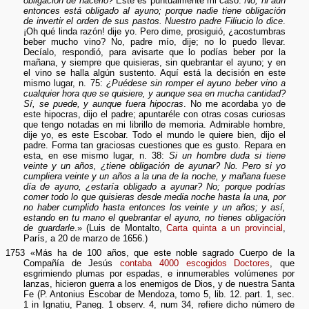
obligación de hacerlo?
Este es puntualmente mi caso.
No, ni aun
entonces está obligado al ayuno; porque nadie tiene obligación
de invertir el orden de sus pastos. Nuestro padre Filiucio lo dice
.
¡Oh qué linda razón! dije yo. Pero dime, prosiguió, ¿acostumbras
beber mucho vino? No, padre mío, dije; no lo puedo llevar.
Decíalo, respondió, para avisarte que lo podías beber por la
mañana, y siempre que quisieras, sin quebrantar el ayuno; y en
el vino se halla algún sustento. Aquí está la decisión en este
mismo lugar, n. 75:
¿Puédese sin romper el ayuno beber vino a
cualquier hora que se quisiere, y aunque sea en mucha cantidad?
Sí, se puede, y aunque fuera hipocras
. No me acordaba yo de
este hipocras, dijo el padre; apuntaréle con otras cosas curiosas
que tengo notadas en mi librillo de memoria. Admirable hombre,
dije yo, es este Escobar. Todo el mundo le quiere bien, dijo el
padre. Forma tan graciosas cuestiones que es gusto. Repara en
esta, en ese mismo lugar, n. 38:
Si un hombre duda si tiene
veinte y un años, ¿tiene obligación de ayunar? No. Pero si yo
cumpliera veinte y un años a la una de la noche, y mañana fuese
día de ayuno, ¿estaría obligado a ayunar? No; porque podrías
comer todo lo que quisieras desde media noche hasta la una, por
no haber cumplido hasta entonces los veinte y un años; y así,
estando en tu mano el quebrantar el ayuno, no tienes obligación
de guardarle
.» (Luis de Montalto,
Carta quinta a un provincial
,
París, a 20 de marzo de 1656.)
1753 «Más ha de 100 años, que este noble sagrado Cuerpo de la
Compañía de Jesús
contaba 4000 escogidos Doctores
, que
esgrimiendo plumas por espadas, e innumerables volúmenes por
lanzas, hicieron guerra a los enemigos de Dios, y de nuestra Santa
Fe (P. Antonius Escobar de Mendoza, tomo 5, lib. 12. part. 1, sec.
1 in Ignatiu, Paneg. 1 observ. 4, num 34, refiere dicho número de