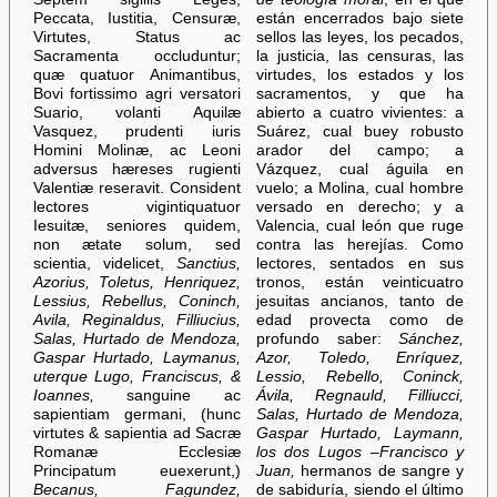
Peccata, Iustitia, Censuræ,
están encerrados bajo siete
Virtutes, Status ac
sellos las leyes, los pecados,
Sacramenta occluduntur;
la justicia, las censuras, las
quæ quatuor Animantibus,
virtudes, los estados y los
Bovi fortissimo agri versatori
sacramentos, y que ha
Suario, volanti Aquilæ
abierto a cuatro vivientes: a
Vasquez, prudenti iuris
Suárez, cual buey robusto
Homini Molinæ, ac Leoni
arador del campo; a
adversus hæreses rugienti
Vázquez, cual águila en
Valentiæ reseravit. Consident
vuelo; a Molina, cual hombre
lectores vigintiquatuor
versado en derecho; y a
Iesuitæ, seniores quidem,
Valencia, cual león que ruge
non ætate solum, sed
contra las herejías. Como
scientia, videlicet,
Sanctius,
lectores, sentados en sus
Azorius, Toletus, Henriquez,
tronos, están veinticuatro
Lessius, Rebellus, Coninch,
jesuitas ancianos, tanto de
Avila, Reginaldus, Filliucius,
edad provecta como de
Salas, Hurtado de Mendoza,
profundo saber:
Sánchez,
Gaspar Hurtado, Laymanus,
Azor, Toledo, Enríquez,
uterque Lugo, Franciscus, &
Lessio, Rebello, Coninck,
Ioannes,
sanguine ac
Ávila, Regnauld, Filliucci,
sapientiam germani, (hunc
Salas, Hurtado de Mendoza,
virtutes & sapientia ad Sacræ
Gaspar Hurtado, Laymann,
Romanæ Ecclesiæ
los dos Lugos –Francisco y
Principatum euexerunt,)
Juan,
hermanos de sangre y
Becanus, Fagundez,
de sabiduría, siendo el último