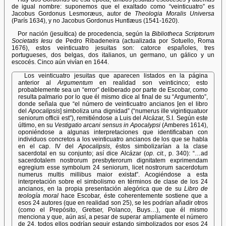
de igual nombre: suponemos que el exaltado como “veinticuatro” es
Jacobus Gordonus Lesmoræus, autor de
Theologia Moralis Universa
(París 1634), y no Jacobus Gordonus Huntlæus (1541-1620).
Por nación (jesuítica) de procedencia, según la
Bibliotheca Scriptorum
Societatis Iesu
de Pedro Ribadeneira (actualizada por Sotuello, Roma
1676), estos veinticuatro jesuitas son: catorce españoles, tres
portugueses, dos belgas, dos italianos, un germano, un gálico y un
escocés. Cinco aún vivían en 1644.
Los veinticuatro jesuitas que aparecen listados en la página
anterior al
Argumentum
en realidad son veinticinco; esto
probablemente sea un “error” deliberado por parte de Escobar, como
resulta palmario por lo que él mismo dice al final de su “Argumento”,
donde señala que “el número de veinticuatro ancianos [en el libro
del
Apocalipsis
] simboliza una dignidad” (“numerus ille vigintiquatuor
seniorum officii est”), remitiéndose a Luis del Alcázar, S.I. Según este
último, en su
Vestigatio arcani sensus in Apocalypsi
(Amberes 1614),
oponiéndose a algunas interpretaciones que identificaban con
individuos concretos a los veinticuatro ancianos de los que se habla
en el cap. IV del
Apocalipsis
, éstos simbolizarían a la clase
sacerdotal en su conjunto; así dice Alcázar (
op. cit.
, p. 340): “…ad
sacerdotalem nostrorum presbyterorum dignitatem exprimendam
egregium esse symbolum 24 seniorum, licet nostrorum sacerdotum
numerus multis millibus maior existat”. Acogiéndose a esta
interpretación sobre el simbolismo en términos de clase de los 24
ancianos, en la propia presentación alegórica que de su
Libro de
teología moral
hace Escobar, éste coherentemente sostiene que a
esos 24 autores (que en realidad son 25), se les podrían añadir otros
(como el Prepósito, Gretser, Polanco, Buys…), que él mismo
menciona y que, aún así, a pesar de superar ampliamente el número
de 24, todos ellos podrían seguir estando simbolizados por esos 24