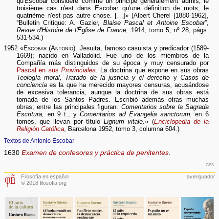
qu'Escobar considère comme un principe généralement admis; le
troisième cas n'est dans Escobar qu'une définition de mots; le
quatrième n'est pas autre chose. […]» (Albert Cherel [1880-1962],
“Bulletin Critique: A. Gazier,
Blaise Pascal et Antoine Escobar
”,
Revue d'Histoire de l'Église de France,
1914, tomo 5, nº 28, págs.
531-534.)
1952 «
Escobar (Antonio)
. Jesuita, famoso casuista y predicador (1589-
1669); nacido en Valladolid. Fue uno de los miembros de la
Compañía más distinguidos de su época y muy censurado por
Pascal en sus
Provinciales
. La doctrina que expone en sus obras
Teología moral, Tratado de la justicia y el derecho
y
Casos de
conciencia
es la que ha merecido mayores censuras, acusándose
de excesiva tolerancia, aunque la doctrina de sus obras está
tomada de los Santos Padres. Escribió además otras muchas
obras; entre las principales figuran:
Comentarios sobre la Sagrada
Escritura,
en 9 t., y
Comentarios ad Evangelia sanctorum,
en 6
tomos, que llevan por título
Lignum vitale
.» (
Enciclopedia de la
Religión Católica
, Barcelona 1952, tomo 3, columna 604.)
Textos de Antonio Escobar
1630
Examen de confesores y práctica de penitentes
.
gbs
Filosofía en español
averiguador
© 2018 filosofia.org