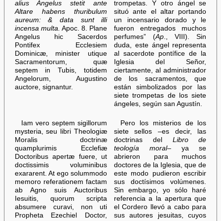
alius Angelus stetit ante
trompetas. Y otro ángel se
Altare habens thuribulum
situó ante el altar portando
aureum: & data sunt illi
un incensario dorado y le
incensa multa.
Apoc. 8. Plane
fueron entregados muchos
Angelus hic Sacerdos
perfumes” (
Ap
., VIII). Sin
Pontifex Ecclesiem
duda, este ángel representa
Dominicæ, minister utique
al sacerdote pontífice de la
Sacramentorum, quæ
Iglesia del Señor,
septem in Tubis, totidem
ciertamente, al administrador
Angelorum, Augustino
de los sacramentos, que
auctore, signantur.
están simbolizados por las
siete trompetas de los siete
ángeles, según san Agustín.
Iam vero septem sigillorum
Pero los misterios de los
mysteria, seu libri Theologiæ
siete sellos –es decir, las
Moralis doctrinæ
doctrinas del
Libro de
quamplurimis Ecclefiæ
teología moral
– ya se
Doctoribus apertæ fuere, ut
abrieron para muchos
doctissimis voluminibus
doctores de la Iglesia, que de
exararent. At ego solummodo
este modo pudieron escribir
memoro referationem factam
sus doctísimos volúmenes.
ab Agno suis Auctoribus
Sin embargo, yo sólo haré
Iesuitis, quorum scripta
referencia a la apertura que
absumere curavi, non uti
el Cordero llevó a cabo para
Propheta Ezechiel Doctor,
sus autores jesuitas, cuyos