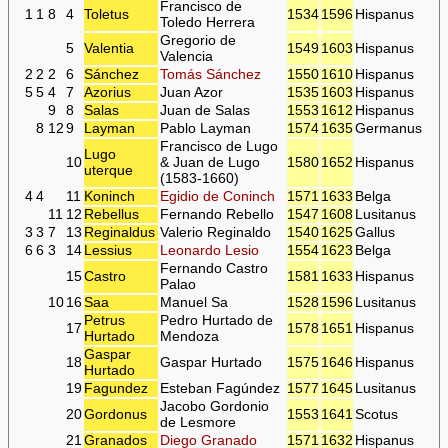
Francisco de
1
1
8
4
Toletus
1534
1596
Hispanus
Toledo Herrera
Gregorio de
5
Valentia
1549
1603
Hispanus
Valencia
2
2
2
6
Sánchez
Tomás Sánchez
1550
1610
Hispanus
5
5
4
7
Azorius
Juan Azor
1535
1603
Hispanus
9
8
Salas
Juan de Salas
1553
1612
Hispanus
8
12
9
Layman
Pablo Layman
1574
1635
Germanus
Francisco de Lugo
Lugo
10
& Juan de Lugo
1580
1652
Hispanus
uterque
(1583-1660)
4
4
11
Koninch
Egidio de Coninch
1571
1633
Belga
11
12
Rebellus
Fernando Rebello
1547
1608
Lusitanus
3
3
7
13
Reginaldus
Valerio Reginaldo
1540
1625
Gallus
6
6
3
14
Lessius
Leonardo Lesio
1554
1623
Belga
Fernando Castro
15
Castro
1581
1633
Hispanus
Palao
10
16
Saa
Manuel Sa
1528
1596
Lusitanus
Petrus
Pedro Hurtado de
17
1578
1651
Hispanus
Hurtado
Mendoza
Gaspar
18
Gaspar Hurtado
1575
1646
Hispanus
Hurtado
19
Fagundez
Esteban Fagúndez
1577
1645
Lusitanus
Jacobo Gordonio
20
Gordonus
1553
1641
Scotus
de Lesmore
21
Granados
Diego Granado
1571
1632
Hispanus