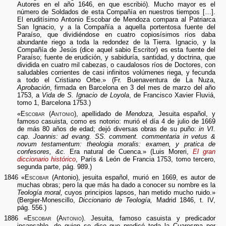
Autores en el año 1646, en que escribió). Mucho mayor es el
número de Soldados de esta Compañía en nuestros tiempos […].
El eruditísimo Antonio Escobar de Mendoza compara al Patriarca
San Ignacio, y a la Compañía a aquella portentosa fuente del
Paraíso, que dividiéndose en cuatro copiosísimos ríos daba
abundante riego a toda la redondez de la Tierra. Ignacio, y la
Compañía de Jesús (dice aquel sabio Escritor) es esta fuente del
Paraíso; fuente de erudición, y sabiduría, santidad, y doctrina, que
dividida en cuatro mil cabezas, o caudalosos ríos de Doctores, con
saludables corrientes de casi infinitos volúmenes riega, y fecunda
a todo el Cristiano Orbe.» (Fr. Buenaventura de La Nuza,
Aprobación
, firmada en Barcelona en 3 del mes de marzo del año
1753, a
Vida de S. Ignacio de Loyola
, de Francisco Xavier Fluviá,
tomo 1, Barcelona 1753.)
«
Escobar (Antonio)
, apellidado de
Mendoza,
Jesuita español, y
famoso casuista, como es notorio: murió el día 4 de julio de 1669
de más 80 años de edad; dejó diversas obras de su puño:
in VI.
cap. Joannis: ad evang. SS. comment. commentaria in vetus &
novum testamentum: theologia moralis: examen, y pratica de
confesores, &c.
Era natural de Cuenca.» (Luis Moreri,
El gran
diccionario histórico
, París & León de Francia 1753, tomo tercero,
segunda parte, pág. 989.)
1846 «
Escobar
(Antonio), jesuita español, murió en 1669, es autor de
muchas obras; pero la que más ha dado a conocer su nombre es la
Teología moral,
cuyos principios lapsos, han metido mucho ruido.»
(Bergier-Monescillo,
Diccionario de Teología,
Madrid 1846, t. IV,
pág. 556.)
1886 «
Escobar (Antonio)
. Jesuita, famoso casuista y predicador
incansable, de quien se dice que predicó toda la Cuaresma por