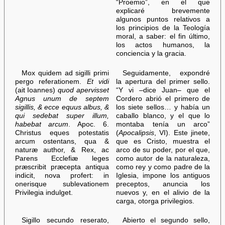
“Proemio”, en el que
explicaré brevemente
algunos puntos relativos a
los principios de la Teología
moral, a saber: el fin último,
los actos humanos, la
conciencia y la gracia.
Мох quidem ad sigilli primi
Seguidamente, expondré
pergo referationem.
Et vidi
la apertura del primer sello.
(ait Ioannes)
quod apervisset
“Y vi –dice Juan– que el
Agnus unum de septem
Cordero abrió el primero de
sigillis, & ecce equus albus, &
los siete sellos… y había un
qui sedebat super illum,
caballo blanco, y el que lo
habebat arcum
. Apoc. 6.
montaba tenía un arco”
Christus eques potestatis
(
Apocalipsis
, VI). Este jinete,
arcum ostentans, qua &
que es Cristo, muestra el
naturæ author, & Rex, ac
arco de su poder, por el que,
Parens Ecclefiæ leges
como autor de la naturaleza,
præscribit præcepta antiqua
como rey y como padre de la
indicit, nova profert: in
Iglesia, impone los antiguos
onerisque sublevationem
preceptos, anuncia los
Privilegia indulget.
nuevos y, en el alivio de la
carga, otorga privilegios.
Sigillo secundo reserato,
Abierto el segundo sello,