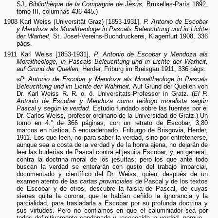
SJ,
Bibliothèque de la Compagnie de Jésus,
Bruxelles-París 1892,
tomo III, columnas 436-445.)
1908 Karl Weiss (Universität Graz) [1853-1931],
P. Antonio de Escobar
y Mendoza als Moraltheologe in Pascals Beleuchtung und in Lichte
der Warheit,
St. Josef-Vereins-Buchdruckerei, Klagenfurt 1908, 336
págs.
1911 Karl Weiss [1853-1931],
P. Antonio de Escobar y Mendoza als
Moraltheologe, in Pascals Beleuchtung und in Lichte der Warheit,
auf Grund der Quellen,
Herder, Friburg im Breisgau 1911, 336 págs.
«
P. Antonio de Escobar y Mendoza als Moraltheologe in Pascals
Beleuchtung und im Lichte der Wahrheit.
Auf Grund der Quellen von
Dr. Karl Weiss R. R. o. ö. Universitats-Professor in Gratz. (
El P.
Antonio de Escobar y Mendoza como teólogo moralista según
Pascal y según la verdad.
Estudio fundado sobre las fuentes por el
Dr. Carlos Weiss, profesor ordinario de la Universidad de Gratz.) Un
tomo en 4.° de 366 páginas, con un retrato de Escobar, 3,80
marcos en rústica, 5 encuadernado. Friburgo de Brisgovia, Herder,
1911. Los que leen, no para saber la verdad, sino por entretenerse,
aunque sea a costa de la verdad y de la honra ajena, no dejarán de
leer las burlerías de Pascal contra el jesuita Escobar, y, en general,
contra la doctrina moral de los jesuítas; pero los que ante todo
buscan la verdad se enterarán con gusto del trabajo imparcial,
documentado y científico del Dr. Weiss, quien, después de un
examen atento de las
cartas provinciales
de Pascal y de los textos
de Escobar y de otros, descubre la falsía de Pascal, de cuyas
sienes quita la corona, que le habían ceñido la ignorancia y la
parcialidad, para trasladarla a Escobar por su profunda doctrina y
sus virtudes. Pero no confiamos en que el calumniador sea por
todos definitivamente condenado y reconocida la verdad, porque...