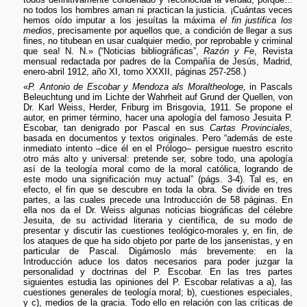
no todos los hombres aman ni practican la justicia. ¡Cuántas veces
hemos oído imputar a los jesuítas la máxima
el fin justifica los
medios
, precisamente por aquellos que, a condición de llegar a sus
fines, no titubean en usar cualquier medio, por reprobable y criminal
que sea! N. N.» (“Noticias bibliográficas”,
Razón y Fe
, Revista
mensual redactada por padres de la Compañía de Jesús, Madrid,
enero-abril 1912, año XI, tomo XXXII, páginas 257-258.)
«
P. Antonio de Escobar y Mendoza als Moraltheologe,
in Pascals
Beleuchtung und im Lichte der Wahrheit auf Grund der Quellen, von
Dr. Karl Weiss, Herder, Friburg im Brisgovia, 1911. Se propone el
autor, en primer término, hacer una apología del famoso Jesuita P.
Escobar, tan denigrado por Pascal en sus
Cartas Provinciales,
basada en documentos y textos originales. Pero “además de este
inmediato intento –dice él en el Prólogo– persigue nuestro escrito
otro más alto y universal: pretende ser, sobre todo, una apología
así de la teología moral como de la moral católica, logrando de
este modo una significación muy actual” (págs. 3-4). Tal es, en
efecto, el fin que se descubre en toda la obra. Se divide en tres
partes, a las cuales precede una Introducción de 58 páginas. En
ella nos da el Dr. Weiss algunas noticias biográficas del célebre
Jesuita, de su actividad literaria y científica, de su modo de
presentar y discutir las cuestiones teológico-morales y, en fin, de
los ataques de que ha sido objeto por parte de los jansenistas, y en
particular de Pascal. Digámoslo más brevemente: en la
Introducción aduce los datos necesarios para poder juzgar la
personalidad y doctrinas del P. Escobar. En las tres partes
siguientes estudia las opiniones del P. Escobar relativas a a), las
cuestiones generales de teología moral; b), cuestiones especiales,
y c), medios de la gracia. Todo ello en relación con las críticas de