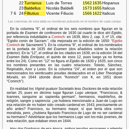
22
Turrianus
Luis de Torres
1562
1635
Hispanus
23
Baldellus
Nicolás Baldelli
1573
1655
Italicus
7
6
24
Filliutius
Vicente Filiucio
1566
1622
Italicus
Las columnas de esta tabla se reordenan pulsando en el nombre de cada campo
En la columna “6”, el ordinal de los seis nombres que figuran en la
portada de
Examen de confesores
de 1630 (al cuarto le dice ahí
Egidio
,
por referencia indubitable a
Coninch
: en 1639, libro 2, cap. 3, nº 15, cita:
“Egidio conin de Sacram.”, cita mejorada en la edición de 1650: “
Egidio
Coninch
de Sacrament.”). En la columna “8”, el ordinal de los nombrados
en la portada de 1635 del
Examen
(dos añadidos sobre la relación
anterior). En la “12”, el ordinal de los citados en 1639, en la edición 34 del
Examen
(falta
Enríquez
, el quinto de esos 12, pues luego ya no forma
entre los 24). Como en “12” no figura el
Egidio
de 1630 y 1635, son cinco
los nombres presentes en las cuatro relaciones: Toledo, Sánchez,
Reginaldo, Azor y Lesio. En la columna “24”, el orden por el que son
mencionados los veinticuatro jesuitas destacados en el
Liber Theologiæ
Moralis,
en 1644 (donde dicen “Koninch” con K, en 1651 dicen
“Coninch”).
En realidad los
Viginti quatuor Societatis Iesu Doctores
de esta relación
serían 25, pues en décimo lugar figuran
Lugo uterque
, “Franciscus, &
Ioannes, sanguine ac sapientia germani”, hermanos, madrileños, de
religión, sangre y sapiencia: ¿se hubiera mencionado a Juan de Lugo en
esa relación de no haber sido creado cardenal en 1643, precisamente un
año antes? Francisco, su hermano mayor, sí que tenía obra como
moralista, pero, ¿hubiera figurado Francisco de Lugo de no ser cardenal
su hermano? Adviértase que los hermanos Lugo son los más jovenes, de
esta relación, que estaban vivos en 1644.
Hay dos Gordonus de esa época, ambos jesuitas escoceses y además