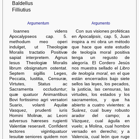
Baldellus
Filliutius
Argumentum
Argumento
Ioannes videns
Con sus visiones proféticas
Apocalypseos cap. 5.
en
Apocalipsis
, cap. 5, Juan
methodum meo operi
inspira a mi obra un método
indulget, ut Theologiæ
que hace que este estudio
Moralis tractatio Positivæ
de teología moral positiva
sapiat interpretem. Agnus
tenga un regusto de
Iesus Theologiæ Moralis
alegoría. El Cordero Jesús
librum obsignatum ostentat.
nos muestra sellado el
Libro
Septem sigillis Leges,
de teología moral
, en el que
Peccata, Iustitia, Censuræ,
están encerrados bajo siete
Virtutes, Status ac
sellos las leyes, los pecados,
Sacramenta occluduntur;
la justicia, las censuras, las
quæ quatuor Animantibus
virtudes, los estados y los
Bovi fortissimo agri versatori
sacramentos, y que ha
Suario, volanti Aquilæ
abierto a cuatro vivientes: a
Vasquez, prudenti iuris
Suárez, cual buey robusto
Homini Molinæ, ac Leoni
arador del campo; a
adversus hæreses rugienti
Vázquez, cual águila en
Valentiæ reseravit. Confident
vuelo; a Molina, cual hombre
lectores vigintiquatuor
versado en derecho; y a
Iesuitæ seniores quidem non
Valencia, cual león que ruge