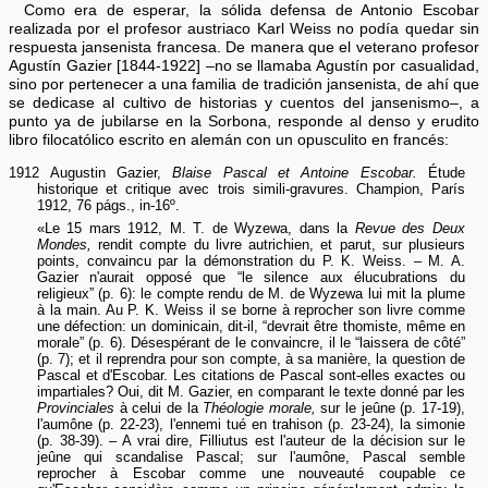
Como era de esperar, la sólida defensa de Antonio Escobar
realizada por el profesor austriaco Karl Weiss no podía quedar sin
respuesta jansenista francesa. De manera que el veterano profesor
Agustín Gazier [1844-1922] –no se llamaba Agustín por casualidad,
sino por pertenecer a una familia de tradición jansenista, de ahí que
se dedicase al cultivo de historias y cuentos del jansenismo–, a
punto ya de jubilarse en la Sorbona, responde al denso y erudito
libro filocatólico escrito en alemán con un opusculito en francés:
1912 Augustin Gazier,
Blaise Pascal et Antoine Escobar.
Étude
historique et critique avec trois simili-gravures. Champion, París
1912, 76 págs., in-16º.
«Le 15 mars 1912, M. T. de Wyzewa, dans la
Revue des Deux
Mondes,
rendit compte du livre autrichien, et parut, sur plusieurs
points, convaincu par la démonstration du P. K. Weiss. – M. A.
Gazier n'aurait opposé que “le silence aux élucubrations du
religieux” (p. 6): le compte rendu de M. de Wyzewa lui mit la plume
à la main. Au P. K. Weiss il se borne à reprocher son livre comme
une défection: un dominicain, dit-il, “devrait être thomiste, même en
morale” (p. 6). Désespérant de le convaincre, il le “laissera de côté”
(p. 7); et il reprendra pour son compte, à sa manière, la question de
Pascal et d'Escobar. Les citations de Pascal sont-elles exactes ou
impartiales? Oui, dit M. Gazier, en comparant le texte donné par les
Provinciales
à celui de la
Théologie morale,
sur le jeûne (p. 17-19),
l'aumône (p. 22-23), l'ennemi tué en trahison (p. 23-24), la simonie
(p. 38-39). – A vrai dire, Filliutus est l'auteur de la décision sur le
jeûne qui scandalise Pascal; sur l'aumône, Pascal semble
reprocher à Escobar comme une nouveauté coupable ce