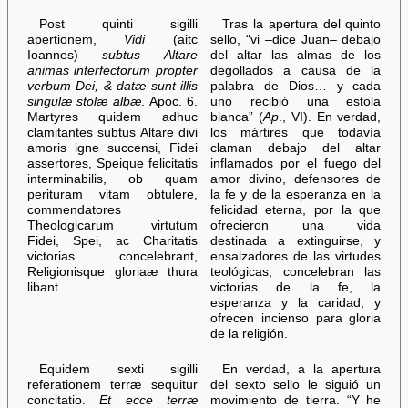
Post quinti sigilli
Tras la apertura del quinto
apertionem,
Vidi
(aitc
sello, “vi –dice Juan– debajo
Ioannes)
subtus Altare
del altar las almas de los
animas interfectorum propter
degollados a causa de la
verbum Dei, & datæ sunt illis
palabra de Dios… y cada
singulæ stolæ albæ
. Apoc. 6.
uno recibió una estola
Martyres quidem adhuc
blanca” (
Ap
., VI). En verdad,
clamitantes subtus Altare divi
los mártires que todavía
amoris igne succensi, Fidei
claman debajo del altar
assertores, Speique felicitatis
inflamados por el fuego del
interminabilis, ob quam
amor divino, defensores de
perituram vitam obtulere,
la fe y de la esperanza en la
commendatores
felicidad eterna, por la que
Theologicarum virtutum
ofrecieron una vida
Fidei, Spei, ac Charitatis
destinada a extinguirse, y
victorias concelebrant,
ensalzadores de las virtudes
Religionisque gloriaæ thura
teológicas, concelebran las
libant.
victorias de la fe, la
esperanza y la caridad, y
ofrecen incienso para gloria
de la religión.
Equidem sexti sigilli
En verdad, a la apertura
referationem terræ sequitur
del sexto sello le siguió un
concitatio.
Et ecce terræ
movimiento de tierra. “Y he