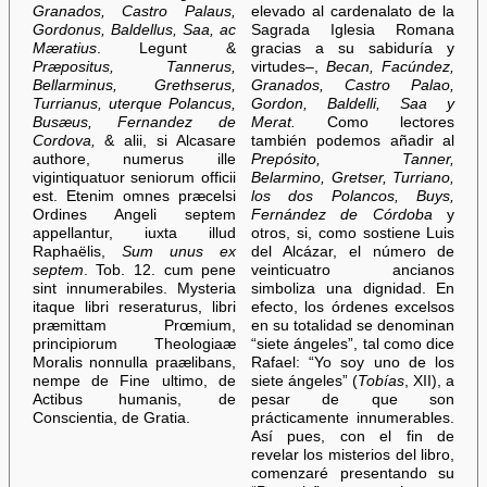
Granados, Castro Palaus,
elevado al cardenalato de la
Gordonus, Baldellus, Saa, ac
Sagrada Iglesia Romana
Mæratius
. Legunt &
gracias a su sabiduría y
Præpositus, Tannerus,
virtudes–,
Becan, Facúndez,
Bellarminus, Grethserus,
Granados, Castro Palao,
Turrianus, uterque Polancus,
Gordon, Baldelli, Saa y
Busæus, Fernandez de
Merat.
Como lectores
Cordova,
& alii, si Alcasare
también podemos añadir al
authore, numerus ille
Prepósito, Tanner,
vigintiquatuor seniorum officii
Belarmino, Gretser, Turriano,
est. Etenim omnes præcelsi
los dos Polancos, Buys,
Ordines Angeli septem
Fernández de Córdoba
y
appellantur, iuxta illud
otros, si, como sostiene Luis
Raphaëlis,
Sum unus ex
del Alcázar, el número de
septem
. Tob. 12. cum pene
veinticuatro ancianos
sint innumerabiles. Mysteria
simboliza una dignidad. En
itaque libri reseraturus, libri
efecto, los órdenes excelsos
præmittam Prœmium,
en su totalidad se denominan
principiorum Theologiaæ
“siete ángeles”, tal como dice
Moralis nonnulla praælibans,
Rafael: “Yo soy uno de los
nempe de Fine ultimo, de
siete ángeles” (
Tobías
, XII), a
Actibus humanis, de
pesar de que son
Conscientia, de Gratia.
prácticamente innumerables.
Así pues, con el fin de
revelar los misterios del libro,
comenzaré presentando su