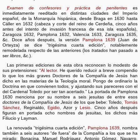
Examen de confesores y práctica de penitentes
es
inmediatamente reeditado en distintas ciudades del Imperio
español, de la Monarquía hispánica, desde Braga en 1630 hasta
Cáller en 1632 (cabeza y corte del reino de Cerdeña, cinco años
antes del intento de invasión francesa de esa isla española),
Zaragoza 1632, Pamplona 1632, Valencia 1633, Zaragoza 1635,
&c. Doce años después, la versión
Pamplona 1639
(Juan de
Orteyza) se dice “trigésima cuarta edición”, notablemente
remodelada respecto de las anteriores (los
tratados
han pasado a
ser
libros
, &c.).
Las primeras ediciones de esta obra reconocen lo modesto de
sus pretensiones: “
Al lector
. He querido reducir a breve compendio
lo que los más graves Doctores de la Compañía de Jesús han
dicho en las materias de la Teología moral. Pongo de ordinario la
Doctrina en que convienen todos, y ajustando sus pareceres con el
del Cardenal Toledo por ser tan acertado.” La portada de Pamplona
1630 menciona por su nombre a seis jesuitas de entre esos
doctores de la Compañía de Jesús
de los que bebe: Toledo,
Tomás
Sánchez
, Reginaldo,
Egidio
, Azor y
Lesio
. Cinco años después
figuran en portada ocho nombres de jesuitas, los dichos más
Filiucio y Layman.
La renovada “trigésima cuarta edición”,
Pamplona 1639
, nombra
también a seis autores “de fuera” de la Compañía a los que se ha
mirado: Bonacina, Manuel Rodríguez, Antonio Gómez, Navarro,