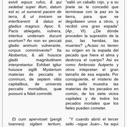
exivit equus rufus, & qui
“salió un caballo rojo, y a su
sedebat super illum, datum
jinete se le concedió que
est ei, ut sumeret расem de
terminase con la paz en la
terra, & ut invicem se
tierra, para que se
interficerent: & datus ei
degollasen unos a otros, y
gladius magnus
. Apoc. 6.
recibió una gran espada”
Pacis ablegatio, vulnera,
(
Ap
., VI). ¿De dónde
interitus undenam ducunt
proceden la supresión de la
exortum? An non ex peccati
paz, las heridas, las
gladio animum vulnerante,
muertes? ¿Acaso no tienen
corpus comminvente? Ita
su origen en la espada del
Absbertus, & alii huiusce
pecado que hiere el alma y
gladii magnitudinem
destroza el cuerpo? Así es
interpretantur. Exhibet igitur
como Ambrosio Autperto y
huiusce sigilli Mysterium
otros intepretan el gran
materias de peccatis in
tamaño de esa espada. Por
communi, de septem vitiis
consiguiente, el misterio de
capitalibus, de universis
este sello muestra las
peccatis mortalibus, quæ
materias de los pecados en
possunt a fideli committi.
común, de los siete vicios
capitales y de todos los
pecados mortales que los
fieles pueden cometer.
Et cum apervisset
(pergit
“Y cuando abrió el tercer
Ioannes)
sigilam tertium,
sello –sigue Juan–, he aquí