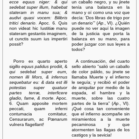
ecce equus niger: & qui
un caballo negro, y su jinete
sedebat super illum, habebat
tenía una balanza en la
stateram in manu sua; &
mano y oí como una voz que
audivi quasi vocem: Bilibris
decía: ‘Dos libras de trigo por
tritici denario
. Apoc. 6. Quis
un denario’” (
Ap
., VI). ¿Quién
non videat hic Iustitiæ manu
puede no ver aquí la imagen
stateram gestantis imaginem,
de la justicia que porta la
ut cunctis suum ius impertiri
balanza en su mano, para
possit?
poder juzgar con sus leyes a
todos?
Porro ex quarto aperto
A continuación, del cuarto
sigillo
equus palidus
prodiit, &
sello abierto “salió un caballo
qui sedebat super eum,
de color pálido, su jinete se
nomen illi Mors, & infernus
llamaba Muerte y el infierno
sequebatur eu: & data est illi
le seguía; y recibió el poder
potestas super quatuor
de aniquilar por medio de la
partes terræ, interficere
espada, el hambre y la
gladio, fame, & morte
. Apoc.
muerte, sobre las cuatro
6. Quam apposite mortem
partes de la tierra” (
Ap
., VI).
peccati, quam inferni
¡Qué cosa tan conveniente
contumacia comitatur,
que el infierno acompañe sin
Censurarum, ac Pœnarum
miramientos a la muerte
vulnera flagellant!
pecaminosa y que
atormenten las llagas de los
castigos y la sevicia!