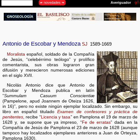
Antonio de Escobar y Mendoza
SJ
1589-1669
Moralista
español, soldado de la Compañía
de Jesús, “celebérrimo teólogo” y prolífico
comentarista, sus obras lograron gran
difusión y merecieron numerosas ediciones
en el siglo XVII.
Nicolás Antonio dice que Antonio de
Escobar y Mendoza publica en latín
“
Summulam Casuum Conscientiæ
(Pampelone, apud Joannem de Oteiza 1626,
in 16)”, pero no existe ningún ejemplar localizado. Sin embargo, su
libro en español titulado
Examen de confesores y práctica de
penitentes
, recibe “
Licencia y tasa
” en Pamplona el 19 de marzo de
1628 y, se supone que ya impreso, “
Fe de erratas
” dada en la
Compañía de Jesús de Pamplona el 23 de marzo de 1628 (aunque
tampoco hay localizados ejemplares anteriores a Juan de Orteyza,
Pamplona 1630).