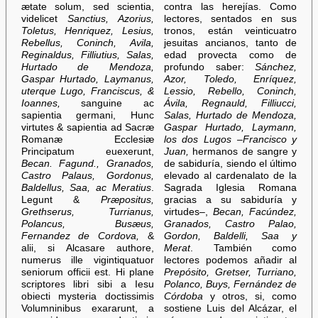
ætate solum, sed scientia,
contra las herejías. Como
videlicet
Sanctius, Azorius,
lectores, sentados en sus
Toletus, Henriquez, Lesius,
tronos, están veinticuatro
Rebellus, Coninch, Avila,
jesuitas ancianos, tanto de
Reginaldus, Filliutius, Salas,
edad provecta como de
Hurtado de Mendoza,
profundo saber:
Sánchez,
Gaspar Hurtado, Laymanus,
Azor, Toledo, Enríquez,
uterque Lugo, Franciscus, &
Lessio, Rebello, Coninch,
Ioannes,
sanguine ac
Ávila, Regnauld, Filliucci,
sapientia germani, Hunc
Salas, Hurtado de Mendoza,
virtutes & sapientia ad Sacræ
Gaspar Hurtado, Laymann,
Romanæ Ecclesiæ
los dos Lugos –Francisco y
Principatum euexerunt,
Juan,
hermanos de sangre y
Becan. Fagund., Granados,
de sabiduría, siendo el último
Castro Palaus, Gordonus,
elevado al cardenalato de la
Baldellus, Saa, ac Meratius
.
Sagrada Iglesia Romana
Legunt &
Præpositus,
gracias a su sabiduría y
Grethserus, Turrianus,
virtudes–,
Becan, Facúndez,
Polancus, Busæus,
Granados, Castro Palao,
Fernandez de Cordova,
&
Gordon, Baldelli, Saa y
alii, si Alcasare authore,
Merat
. También como
numerus ille vigintiquatuor
lectores podemos añadir al
seniorum officii est. Hi plane
Prepósito, Gretser, Turriano,
scriptores libri sibi a Iesu
Polanco, Buys, Fernández de
obiecti mysteria doctissimis
Córdoba
y otros, si, como
Volumninibus exararunt, a
sostiene Luis del Alcázar, el