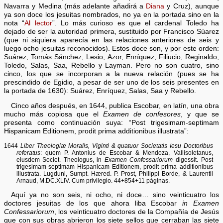
Navarra y Medina (más adelante añadirá a
Diana
y Cruz), aunque
ya son doce los jesuitas nombrados, no ya en la portada sino en la
nota “
Al lector
”. Lo más curioso es que el cardenal Toledo ha
dejado de ser la autoridad primera, sustituido por Francisco Súarez
(que ni siquiera aparecía en las relaciones anteriores de seis y
luego ocho jesuitas reconocidos). Estos doce son, y por este orden:
Suárez, Tomás Sánchez, Lesio, Azor, Enríquez, Filiucio, Reginaldo,
Toledo, Salas, Saa, Rebello y Layman. Pero no son cuatro, sino
cinco, los que se incorporan a la nueva relación (pues se ha
prescindido de Egidio, a pesar de ser uno de los seis presentes en
la portada de 1630): Suárez, Enríquez, Salas, Saa y Rebello.
Cinco años después, en 1644, publica Escobar, en latín, una obra
mucho más copiosa que el
Examen de confesores
, y que se
presenta como continuación suya: “Post trigesimam-septimam
Hispanicam Editionem, prodit prima additionibus illustrata”:
1644
Liber Theologiæ Moralis, Viginti & quatuor Societatis Iesu Doctoribus
referatus
: quem P. Antonius de Escobar & Mendoza, Vallisoletanus,
eiusdem Societ. Theologus, in
Examen Confessariorum
digessit. Post
trigesimam-septimam Hispanicam Editionem, prodit prima additionibus
illustrata. Lugduni, Sumpt. Hæred. P. Prost, Philippi Borde, & Laurentii
Arnaud, M.DC.XLIV. Cum privilegio. 44+854+11 páginas.
Aquí ya no son seis, ni ocho, ni doce… sino veinticuatro los
doctores jesuitas de los que ahora liba Escobar
in Examen
Confessariorum
, los veinticuatro doctores de la Compañía de Jesús
que con sus obras abrieron los siete sellos que cerraban las siete