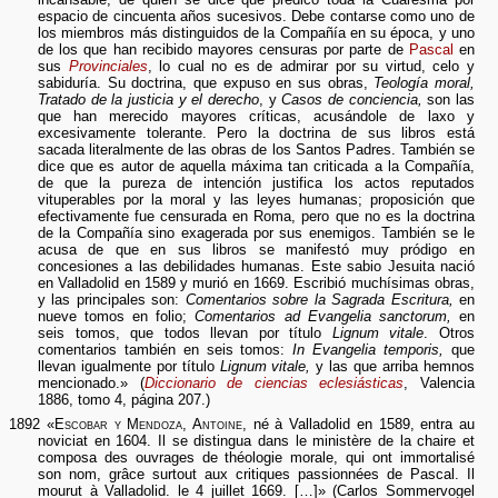
espacio de cincuenta años sucesivos. Debe contarse como uno de
los miembros más distinguidos de la Compañía en su época, y uno
de los que han recibido mayores censuras por parte de
Pascal
en
sus
Provinciales
, lo cual no es de admirar por su virtud, celo y
sabiduría. Su doctrina, que expuso en sus obras,
Teología moral,
Tratado de la justicia y el derecho
, y
Casos de conciencia,
son las
que han merecido mayores críticas, acusándole de laxo y
excesivamente tolerante. Pero la doctrina de sus libros está
sacada literalmente de las obras de los Santos Padres. También se
dice que es autor de aquella máxima tan criticada a la Compañía,
de que la pureza de intención justifica los actos reputados
vituperables por la moral y las leyes humanas; proposición que
efectivamente fue censurada en Roma, pero que no es la doctrina
de la Compañía sino exagerada por sus enemigos. También se le
acusa de que en sus libros se manifestó muy pródigo en
concesiones a las debilidades humanas. Este sabio Jesuita nació
en Valladolid en 1589 y murió en 1669. Escribió muchísimas obras,
y las principales son:
Comentarios sobre la Sagrada Escritura,
en
nueve tomos en folio;
Comentarios ad Evangelia sanctorum,
en
seis tomos, que todos llevan por título
Lignum vitale
. Otros
comentarios también en seis tomos:
In Evangelia temporis,
que
llevan igualmente por título
Lignum vitale,
y las que arriba hemnos
mencionado.» (
Diccionario de ciencias eclesiásticas
, Valencia
1886, tomo 4, página 207.)
1892 «
Escobar y Mendoza, Antoine
, né à Valladolid en 1589, entra au
noviciat en 1604. Il se distingua dans le ministère de la chaire et
composa des ouvrages de théologie morale, qui ont immortalisé
son nom, grâce surtout aux critiques passionnées de Pascal. Il
mourut à Valladolid. le 4 juillet 1669. […]» (Carlos Sommervogel