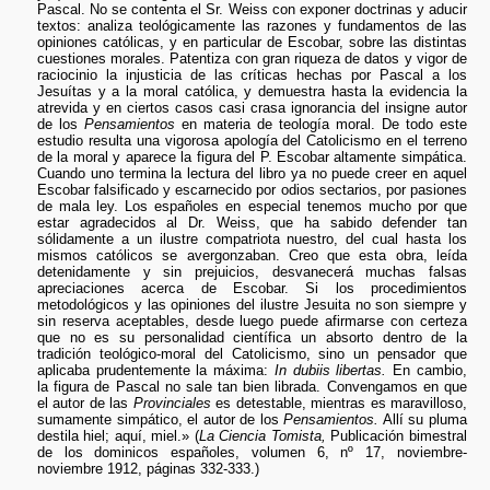
Pascal. No se contenta el Sr. Weiss con exponer doctrinas y aducir
textos: analiza teológicamente las razones y fundamentos de las
opiniones católicas, y en particular de Escobar, sobre las distintas
cuestiones morales. Patentiza con gran riqueza de datos y vigor de
raciocinio la injusticia de las críticas hechas por Pascal a los
Jesuítas y a la moral católica, y demuestra hasta la evidencia la
atrevida y en ciertos casos casi crasa ignorancia del insigne autor
de los
Pensamientos
en materia de teología moral. De todo este
estudio resulta una vigorosa apología del Catolicismo en el terreno
de la moral y aparece la figura del P. Escobar altamente simpática.
Cuando uno termina la lectura del libro ya no puede creer en aquel
Escobar falsificado y escarnecido por odios sectarios, por pasiones
de mala ley. Los españoles en especial tenemos mucho por que
estar agradecidos al Dr. Weiss, que ha sabido defender tan
sólidamente a un ilustre compatriota nuestro, del cual hasta los
mismos católicos se avergonzaban. Creo que esta obra, leída
detenidamente y sin prejuicios, desvanecerá muchas falsas
apreciaciones acerca de Escobar. Si los procedimientos
metodológicos y las opiniones del ilustre Jesuita no son siempre y
sin reserva aceptables, desde luego puede afirmarse con certeza
que no es su personalidad científica un absorto dentro de la
tradición teológico-moral del Catolicismo, sino un pensador que
aplicaba prudentemente la máxima:
In dubiis libertas.
En cambio,
la figura de Pascal no sale tan bien librada. Convengamos en que
el autor de las
Provinciales
es detestable, mientras es maravilloso,
sumamente simpático, el autor de los
Pensamientos.
Allí su pluma
destila hiel; aquí, miel.» (
La Ciencia Tomista,
Publicación bimestral
de los dominicos españoles, volumen 6, nº 17, noviembre-
noviembre 1912, páginas 332-333.)