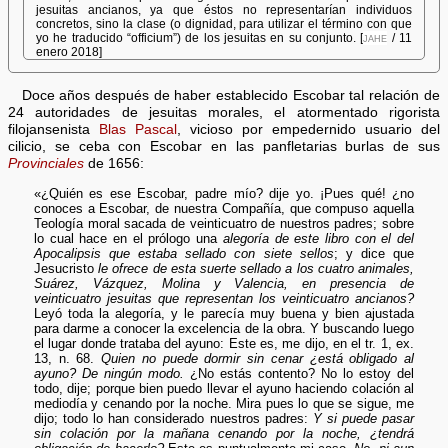
jesuitas ancianos, ya que éstos no representarían individuos
concretos, sino la clase (o dignidad, para utilizar el término con que
yo he traducido “officium”) de los jesuitas en su conjunto. [
jahe
/ 11
enero 2018]
Doce años después de haber establecido Escobar tal relación de
24 autoridades de jesuitas morales, el atormentado rigorista
filojansenista
Blas Pascal
, vicioso por empedernido usuario del
cilicio, se ceba con Escobar en las panfletarias burlas de sus
Provinciales
de 1656:
«¿Quién es ese Escobar, padre mío? dije yo. ¡Pues qué! ¿no
conoces a Escobar, de nuestra Compañía, que compuso aquella
Teología moral sacada de veinticuatro de nuestros padres; sobre
lo cual hace en el prólogo una
alegoría de este libro con el del
Apocalipsis que estaba sellado con siete sellos
; y dice que
Jesucristo
le ofrece de esta suerte sellado a los cuatro animales,
Suárez, Vázquez, Molina y Valencia, en presencia de
veinticuatro jesuitas que representan los veinticuatro ancianos?
Leyó toda la alegoría, y le parecía muy buena y bien ajustada
para darme a conocer la excelencia de la obra. Y buscando luego
el lugar donde trataba del ayuno: Este es, me dijo, en el tr. 1, ex.
13, n. 68.
Quien no puede dormir sin cenar ¿está obligado al
ayuno? De ningún modo.
¿No estás contento? No lo estoy del
todo, dije; porque bien puedo llevar el ayuno haciendo colación al
mediodía y cenando por la noche. Mira pues lo que se sigue, me
dijo; todo lo han considerado nuestros padres:
Y si puede pasar
sin colación por la mañana cenando por la noche, ¿tendrá