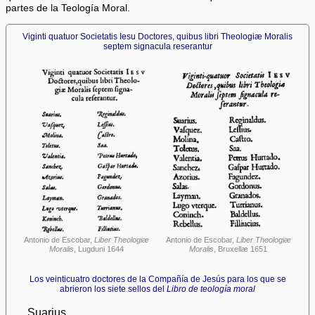
partes de la Teología Moral.
Viginti quatuor Societatis Iesu Doctores, quibus libri Theologiæ Moralis
septem signacula reserantur
Antonio de Escobar,
Liber Theologiæ
Antonio de Escobar,
Liber Theologiæ
Moralis
, Lugduni 1644
Moralis
, Bruxellæ 1651
Los veinticuatro doctores de la Compañía de Jesús para los que se
abrieron los siete sellos del
Libro de teología moral
Suarius