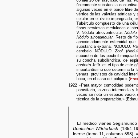
comienzo del fascículo de His.
Nó
únicamente substancia conjuntiva
algunas veces en el borde libre de 
vértice de las válvulas aórticas 
celular en el óvulo impregnado, e
Tubérculo compuesto de una célul
fibras nerviosas meduladas a int
V. Nódulo atrioventricular.
Nódulo 
Nódulo sinoauricular.
Resto de fib
aproximadamente esferoidal que 
substancia extraña. NÓDULO.
Pa
cerebelo. NÓDULO.
Zool.
(
Nodul
suborden de los pectinibranquiados
su concha subcilíndrica, de esp
contorta
Jeffr. es el tipo de est
importantísimo que determina la f
yemas, provistos de cavidad interio
boca, en el caso del pólipo.» (
Enci
1922 «Para mayor comodidad podemos
parasitaria, la zona intermedia y 
veces se nota un espacio vacío, q
técnica de la preparación.» (Ed
El médico vienés Segismundo
Deutsches Wörterbuch
(1854-196
leerse (tomo 11, columna 593): 