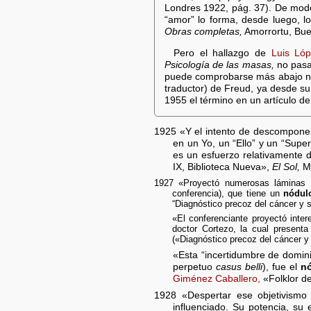
Londres 1922, pág. 37). De modo
“amor” lo forma, desde luego, 
Obras completas,
Amorrortu, Buen
Pero el hallazgo de
Luis Lóp
Psicología de las masas,
no pasar
puede comprobarse más abajo n
traductor) de Freud, ya desde s
1955 el término en un artículo d
1925 «Y el intento de descomponer 
en un Yo, un “Ello” y un “Super
es un esfuerzo relativamente 
IX, Biblioteca Nueva»,
El Sol,
Ma
1927 «Proyectó numerosas láminas y 
conferencia), que tiene un
nódul
“Diagnóstico precoz del cáncer y s
«El conferenciante proyectó inter
doctor Cortezo, la cual present
(«Diagnóstico precoz del cáncer y 
«Esta “incertidumbre de dominio
perpetuo
casus belli
), fue el
n
Giménez Caballero,
«Folklor d
1928 «Despertar ese objetivismo
influenciado. Su potencia, su 