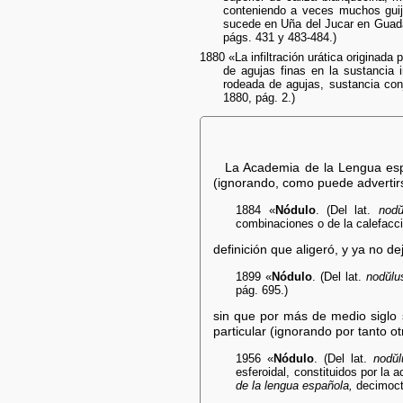
conteniendo a veces muchos guij
sucede en Uña del Jucar en Guada
págs. 431 y 483-484.)
1880 «La infiltración urática originada
de agujas finas en la sustancia 
rodeada de agujas, sustancia con
1880, pág. 2.)
La Academia de la Lengua es
(ignorando, como puede advertirs
1884 «
Nódulo
. (Del lat.
nodŭ
combinaciones o de la calefacci
definición que aligeró, y ya no de
1899 «
Nódulo
. (Del lat.
nodŭlu
pág. 695.)
sin que por más de medio siglo s
particular (ignorando por tanto 
1956 «
Nódulo
. (Del lat.
nodŭl
esferoidal, constituidos por la 
de la lengua española,
decimocta