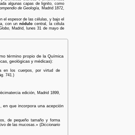
ada algunas capas de lignito, como
ompendio de Geología,
Madrid 1872,
n el espesor de las células, y bajo el
ada, con un
nódulo
central, la célula
Globo,
Madrid, lunes 31 de mayo de
mo término propio de la Química
icas, geológicas y médicas):
 en los cuerpos, por virtud de
g. 741.)
écimatercia edición, Madrid 1899,
ón, en que incorpora una acepción
anos, de pequeño tamaño y forma
ntivo de las mucosas.» (
Diccionario