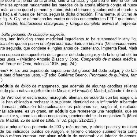
nte sobre la herida de la arteria, sino a su lado, y que sea el interno del 
me se aprieten mudamente las paredes de la arteria abierta contra el hue
más ancho que el primero, y sobre este el tercero, y sobre este el cuarto,
s hacia el hueso del femor, según la dicha dirección. Finalmente, al último
n
ro fig. 5. G y se afirma con las cuatro riendas descendientes FFFF que todas
cio Heister,
Instituciones chirurgicas, y Cirugía completa universal,
Imprenta 
, bulto pequeño de cualquier especie.
a rag, and including some medicinal ingredients to be suspended in any liq
cinales que se ponen en algún licor para darle su tintura.
» (
Diccionario nuev
te segunda, que contiene el inglés antes del castellano, Imprenta Real, Madr
na especie de supositorio de la grosor del dedo pulgar, y de la longitud del índ
entes usos.» (Máximo Antonio Blasco y Jorro,
Compendio de materia médica 
sé Ferrer de Orca, Valencia 1815, pág. 24.)
ino? R. Es una especie de supositorio del grueso del dedo pulgar, y de la lo
jer para diferentes usos.» (Pedro Gutiérrez Bueno,
Prontuario de química, fa
.)
nódulo
de óxido de manganeso, que además de algunas geoditas rellenas d
te de plata nativa.» («Boletín de Minas»,
El Español,
Madrid, sábado 7 de mar
 de Virchow, el esclarecido micrógrafo alemán, de acuerdo con las exigenci
, le han obligado a rechazar la supuesta identidad de la infiltración tubercul
 llamada infiltración tuberculosa de los pulmones es, según él, resultad
e más adelante, es un grano, un
nódulo
que representa una neoplasia, que en
 celular y, como las otras neoplasias, proviene del tejido conjuntivo.”» (Mont
ra,
Madrid, 25 de abril de 1865, nº 32, págs. 212-213.)
ega a adquirir una potencia de 200 y más metros, y ofrece peces y moluscos
e los indicados puntos de Aragón, el terreno cretáceo superior está com
 más o ménos cretosa, con algun
nódulo
de pedernal; y el inferior de arenas