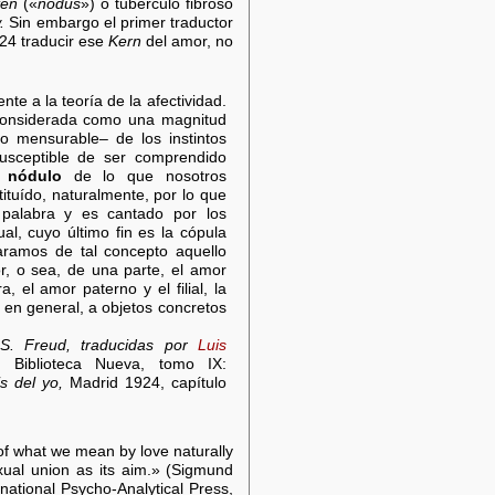
ten
(«
nodus
») o tubérculo fibroso
.
Sin embargo el primer traductor
24 traducir ese
Kern
del amor, no
nte a la teoría de la afectividad.
considerada como una magnitud
no mensurable– de los instintos
susceptible de ser comprendido
l
nódulo
de lo que nosotros
tuído, naturalmente, por lo que
 palabra y es cantado por los
al, cuyo último fin es la cópula
aramos de tal concepto aquello
r, o sea, de una parte, el amor
a, el amor paterno y el filial, la
 en general, a objetos concretos
 S. Freud, traducidas por
Luis
,
Biblioteca Nueva, tomo IX:
s del yo,
Madrid 1924, capítulo
f what we mean by love naturally
exual union as its aim.» (Sigmund
national Psycho-Analytical Press,