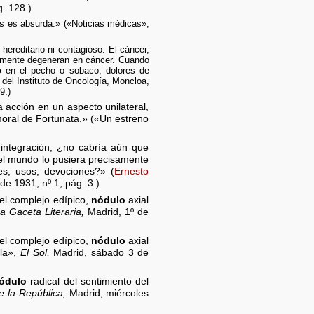
. 128.)
sis es absurda.» («Noticias médicas»,
ereditario ni contagioso. El cáncer,
ntemente degeneran en cáncer. Cuando
o
en el pecho o sobaco, dolores de
 del Instituto de Oncología, Moncloa,
9.)
 acción en un aspecto unilateral,
moral de Fortunata.» («Un estreno
integración, ¿no cabría aún que
el mundo lo pusiera precisamente
es, usos, devociones?» (
Ernesto
e 1931, nº 1, pág. 3.)
el complejo edípico,
nódulo
axial
a Gaceta Literaria,
Madrid, 1º de
el complejo edípico,
nódulo
axial
ola»,
El Sol,
Madrid, sábado 3 de
ódulo
radical del sentimiento del
e la República,
Madrid, miércoles