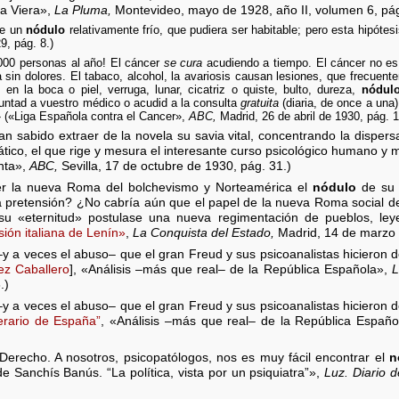
a Viera»,
La Pluma,
Montevideo, mayo de 1928, año II, volumen 6, pág
te un
nódulo
relativamente frío, que pudiera ser habitable; pero esta hipóte
9, pág. 8.)
000 personas al año! El cáncer
se cura
acudiendo a tiempo. El cáncer no es h
sin dolores. El tabaco, alcohol, la avariosis causan lesiones, que frecue
 en la boca o piel, verruga, lunar, cicatriz o quiste, bulto, dureza,
nódul
untad a vuestro médico o acudid a la consulta
gratuita
(diaria, de once a una)
» («Liga Española contra el Cancer»,
ABC,
Madrid, 26 de abril de 1930, pág. 1
n sabido extraer de la novela su savia vital, concentrando la dispersa
ico, el que rige y mesura el interesante curso psicológico humano y 
inta»,
ABC,
Sevilla, 17 de octubre de 1930, pág. 31.)
er la nueva Roma del bolchevismo y Norteamérica el
nódulo
de su 
 pretensión? ¿No cabría aún que el papel de la nueva Roma social d
u «eternitud» postulase una nueva regimentación de pueblos, ley
ón italiana de Lenín»
,
La Conquista del Estado,
Madrid, 14 de marzo d
y a veces el abuso– que el gran Freud y sus psicoanalistas hicieron d
z Caballero
], «Análisis –más que real– de la República Española»,
L
.)
y a veces el abuso– que el gran Freud y sus psicoanalistas hicieron d
terario de España”
, «Análisis –más que real– de la República Españ
Derecho. A nosotros, psicopatólogos, nos es muy fácil encontrar el
n
 Sanchís Banús. “La política, vista por un psiquiatra”»,
Luz. Diario d