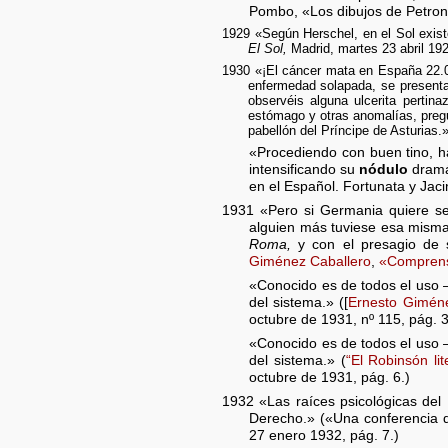
Pombo, «Los dibujos de Petron
1929 «Según Herschel, en el Sol exis
El Sol,
Madrid, martes 23 abril 192
1930 «¡El cáncer mata en España 22.
enfermedad solapada, se presenta 
observéis alguna ulcerita pertinaz
estómago y otras anomalías, preg
pabellón del Príncipe de Asturias.
«Procediendo con buen tino, ha
intensificando su
nódulo
dramát
en el Español. Fortunata y Jac
1931 «Pero si Germania quiere s
alguien más tuviese esa misma
Roma,
y con el presagio de s
Giménez Caballero
,
«Comprensi
«Conocido es de todos el uso –
del sistema.» ([
Ernesto Giméne
octubre de 1931, nº 115, pág. 3
«Conocido es de todos el uso –
del sistema.» (
“El Robinsón li
octubre de 1931, pág. 6.)
1932 «Las raíces psicológicas del 
Derecho.» («Una conferencia de
27 enero 1932, pág. 7.)