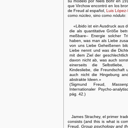
su modelo por Niels Bohr en 19
que Virchow encontró en los bro
de Freud al español,
Luis López-
como
núcleo
, sino como
nódulo
:
«Libido ist ein Ausdruck aus d
die als quantitative Größe bet
meßbare– Energie solcher Tr
haben, was man als Liebe zu
von uns Liebe Geheißenen bild
Liebe nennt und was die Dichte
mit dem Ziel der geschlechtlic
davon nicht ab, was auch sons
einerseits die Selbstliebe,
Kindesliebe, die Freundschaft 
auch nicht die Hingebung an
abstrakte Ideen.»
(Sigmund Freud,
Massen
Internationaler Psycho-analyt
pág. 42.)
James Strachey, el primer tradu
consists (and this is what is co
Freud,
Group psychology and the