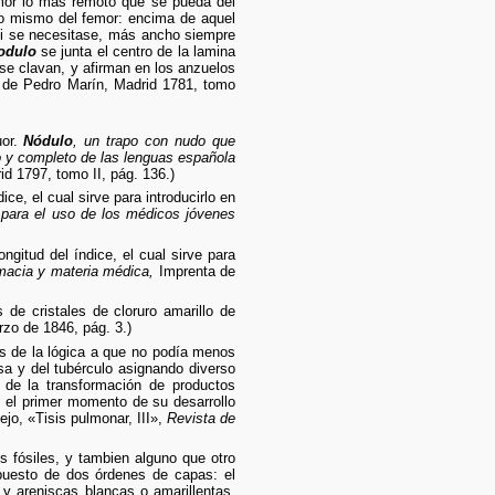
femor lo más remoto que se pueda del
so mismo del femor: encima de aquel
 si se necesitase, más ancho siempre
odulo
se junta el centro de la lamina
 se clavan, y afirman en los anzuelos
de Pedro Marín, Madrid 1781, tomo
uor.
Nódulo
, un trapo con nudo que
o y completo de las lenguas española
id 1797, tomo II, pág. 136.)
ice, el cual sirve para introducirlo en
para el uso de los médicos jóvenes
ngitud del índice, el cual sirve para
rmacia y materia médica,
Imprenta de
e cristales de cloruro amarillo de
zo de 1846, pág. 3.)
as de la lógica a que no podía menos
osa y del tubérculo asignando diverso
o de la transformación de productos
 el primer momento de su desarrollo
ejo, «Tisis pulmonar, III»,
Revista de
 fósiles, y tambien alguno que otro
puesto de dos órdenes de capas: el
 y areniscas blancas o amarillentas,