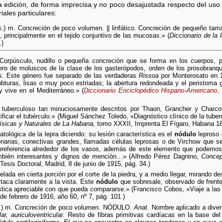
 edición, de forma imprecisa y no poco desajustada respecto del uso
ales particulares:
s
.) m. Concreción de poco volumen. || linfático. Concreción de pequeño tama
, principalmente en el tejido conjuntivo de las mucosas.» (
Diccionario de la
.)
 Corpúsculo, nudillo o pequeña concreción que se forma en los cuerpos, p
o de moluscos de la clase de los gasterópodos, orden de los prosobranqui
dos. Este género fue separado de las verdaderas
Rissoa
por Monterosato en 18
obturas, lisas o muy poco estriadas; la abertura redondeada y el peristoma
 y vive en el Mediterráneo.» (
Diccionario Enciclopédico Hispano-Americano
,
tuberculoso tan minuciosamente descritos por Thaon, Grancher y Charco
tificar el tubérculo.» (Miguel Sánchez Toledo, «Diagnóstico clínico de la tub
sicas y Naturales de La Habana,
tomo XXXII, Imprenta El Fígaro, Habana 18
ológica de la lepra diciendo: su lesión característica es el
nódulo
leproso 
narias, conectivas grandes, llamadas células leprosas o de Virchow que s
preferencia alrededor de los vasos, además de este elemento que podemos
ambién interesantes y dignos de mención…» (Alfredo Pérez Dagnino,
Concep
Tesis Doctoral, Madrid, 8 de junio de 1915, pág. 34.)
lada en cierta porción por el corte de la piedra, y a medio llegar, mirando de
taca claramente a la vista. Este
nódulo
que sobresale, observado de frente,
stica apreciable con que pueda compararse.» (Francisco Cobos, «Viaje a las
de febrero de 1916, año 60, nº 7, pág. 101.)
.) m. Concreción de poco volumen. NÓDULO.
Anat.
Nombre aplicado a dive
ar, auriculoventricular.
Resto de fibras primitivas cardíacas en la base del 