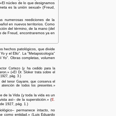
 «El núcleo de lo que designamos
eta es la unión sexual» (Freud,
s numerosas reediciones de la
añol en nuevos territorios. Como
ción del término, de la mano (del
se de Freud, encontraremos ya en
os hechos patológicos, que divide
Yo y el Ello”. La “Metapsicología”
el Yo”. Obras completas, volumen
octor Cortezo (y ha cedido para la
ron.» («El Dr. Sloker trata sobre el
1927, pág. 3.)
ge del tenor Gayarre, que conserva el
atención de todos los presentes.»
e de la Vida (y toda la vida es un
ista así– de la superstición.» (
E.
e 1927, pág. 1.)
riológico– permanece intacto, no
irse como entidad.» (Luis Eduardo