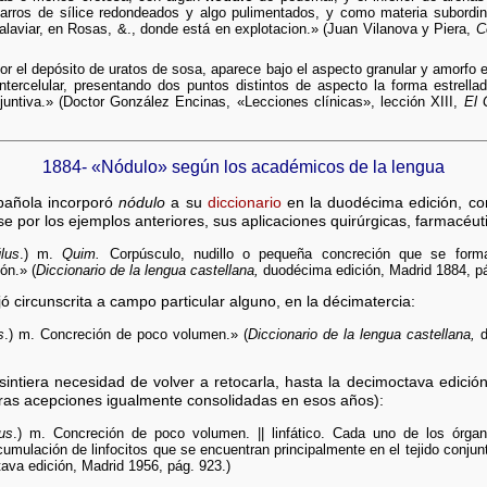
arros de sílice redondeados y algo pulimentados, y como materia subordin
laviar, en Rosas, &., donde está en explotacion.» (Juan Vilanova y Piera,
C
 por el depósito de uratos de sosa, aparece bajo el aspecto granular y amorfo e
intercelular, presentando dos puntos distintos de aspecto la forma estrell
juntiva.» (Doctor González Encinas, «Lecciones clínicas», lección XIII,
El 
1884- «Nódulo» según los académicos de la lengua
pañola incorporó
nódulo
a su
diccionario
en la duodécima edición, co
e por los ejemplos anteriores, sus aplicaciones quirúrgicas, farmacéut
lus
.) m.
Quim.
Corpúsculo, nudillo o pequeña concreción que se forma
ón.» (
Diccionario de la lengua castellana,
duodécima edición, Madrid 1884, pá
jó circunscrita a campo particular alguno, en la décimatercia:
s
.) m. Concreción de poco volumen.» (
Diccionario de la lengua castellana,
d
intiera necesidad de volver a retocarla, hasta la decimoctava edici
otras acepciones igualmente consolidadas en esos años):
us
.) m. Concreción de poco volumen. || linfático. Cada uno de los órg
acumulación de linfocitos que se encuentran principalmente en el tejido conju
va edición, Madrid 1956, pág. 923.)