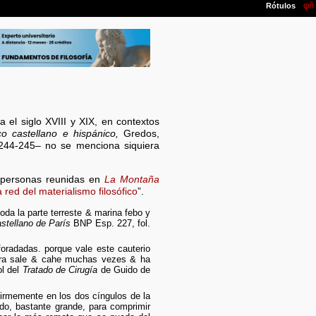
el siglo XVIII y XIX, en contextos
ico castellano e hispánico,
Gredos,
44-245– no se menciona siquiera
 personas reunidas en
La Montaña
a red del materialismo filosófico
”.
da la parte terreste & marina febo y
stellano de París
BNP Esp. 227, fol.
oradadas. porque vale este cauterio
ra sale & cahe muchas vezes & ha
ol del
Tratado de Cirugía
de Guido de
firmemente en los dos cíngulos de la
do, bastante grande, para comprimir