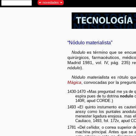
“Nódulo materialista”
Nodulo
es término que se encuent
quirúrgicos, farmacéuticos, médi
Madrid 1981, vol. IV, pág. 235) 
nódulo
).
Nódulo materialista
es rótulo qu
Mágica
, convocadas por la pregun
1430-1470 «Mas preguntad me ya de qua
espira pues de tu dotrina
nodulo
c
140R, apud CORDE.)
1493 «El quinto instumento es cauter
anssy como los puntales anodul
menester ligadura enojosa. mas el
Cauliaco, 1493, fol. 172v, apud 
1781 «Del ceñidor, o correa superior 
machina principal. Antes que se 