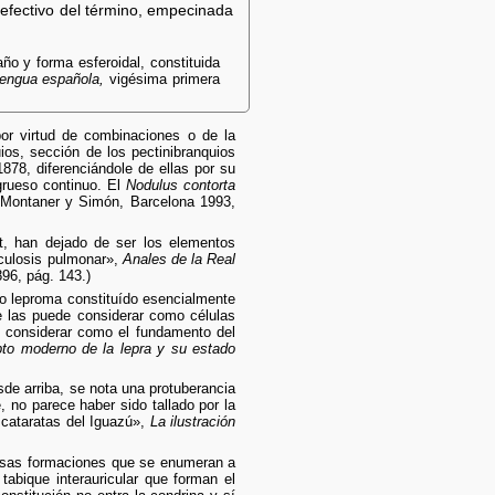
 efectivo del término, empecinada
ño y forma esferoidal, constituida
 lengua española,
vigésima primera
or virtud de combinaciones o de la
os, sección de los pectinibranquios
78, diferenciándole de ellas por su
 grueso continuo. El
Nodulus contorta
Montaner y Simón, Barcelona 1993,
t, han dejado de ser los elementos
erculosis pulmonar»,
Anales de la Real
96, pág. 143.)
o leproma constituído esencialmente
e las puede considerar como células
 considerar como el fundamento del
to moderno de la lepra y su estado
sde arriba, se nota una protuberancia
 no parece haber sido tallado por la
 cataratas del Iguazú»,
La ilustración
rsas formaciones que se enumeran a
tabique interauricular que forman el