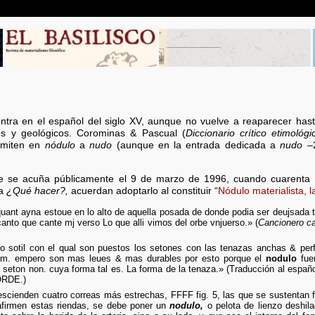
ra en el español del siglo XV, aunque no vuelve a reaparecer hasta 
cos y geológicos. Corominas & Pascual (
Diccionario crítico etimológ
remiten en
nódulo
a
nudo
(aunque en la entrada dedicada a
nudo
–2
e se acuña públicamente el 9 de marzo de 1996, cuando cuarenta
ta
¿Qué hacer?,
acuerdan adoptarlo al constituir “
Nódulo materialista, l
nt ayna estoue en lo alto de aquella posada de donde podia ser deujsada to
anto que cante mj verso Lo que alli vimos del orbe vnjuerso.» (
Cancionero ca
io sotil con el qual son puestos los setones con las tenazas anchas & perf
um. empero son mas leues & mas durables por esto porque el
nodulo
fue
 seton non. cuya forma tal es. La forma de la tenaza.» (Traducción al españ
CORDE.)
descienden cuatro correas más estrechas, FFFF fig. 5, las que se sustentan 
afirmen estas riendas, se debe poner un
nodulo,
o pelota de lienzo deshila