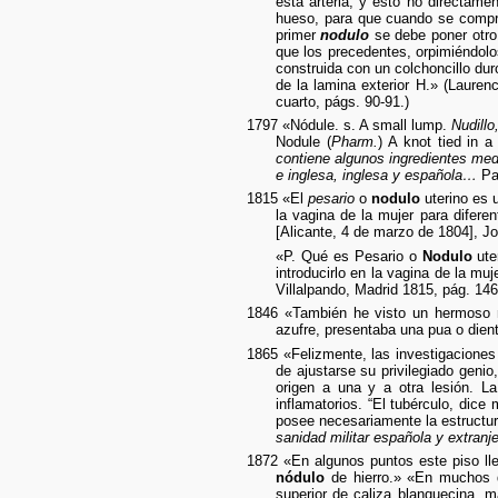
esta arteria; y esto no directame
hueso, para que cuando se compri
primer
nodulo
se debe poner otro 
que los precedentes, orpimiéndolo
construida con un colchoncillo du
de la lamina exterior H.» (Lauren
cuarto, págs. 90-91.)
1797 «Nódule. s. A small lump.
Nudillo
Nodule (
Pharm.
) A knot tied in 
contiene algunos ingredientes medi
e inglesa, inglesa y española…
Par
1815 «El
pesario
o
nodulo
uterino es u
la vagina de la mujer para difer
[Alicante, 4 de marzo de 1804], Jo
«P. Qué es Pesario o
Nodulo
uter
introducirlo en la vagina de la mu
Villalpando, Madrid 1815, pág. 146
1846 «También he visto un hermoso
azufre, presentaba una pua o dien
1865 «Felizmente, las investigaciones
de ajustarse su privilegiado genio
origen a una y a otra lesión. La
inflamatorios. “El tubérculo, dic
posee necesariamente la estructura
sanidad militar española y extranje
1872 «En algunos puntos este piso ll
nódulo
de hierro.» «En muchos d
superior de caliza blanquecina,