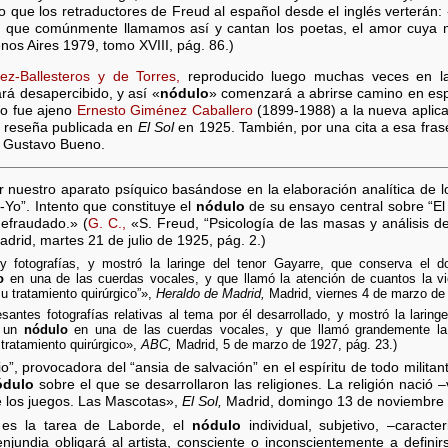
 que los retraductores de Freud al español desde el inglés verterán:
lo que comúnmente llamamos así y cantan los poetas, el amor cuya m
os Aires 1979, tomo XVIII, pág. 86.)
ez-Ballesteros y de Torres,
reproducido luego muchas veces en la
á desapercibido, y así «
nódulo
» comenzará a abrirse camino en esp
o fue ajeno
Ernesto Giménez Caballero
(1899-1988) a la nueva aplica
u reseña publicada en
El Sol
en 1925. También, por una cita a esa fra
e Gustavo Bueno.
nuestro aparato psíquico basándose en la elaboración analítica de l
-Yo”. Intento que constituye el
nódulo
de su ensayo central sobre “El 
defraudado.» (
G. C.,
«S. Freud, “Psicología de las masas y análisis d
drid, martes 21 de julio de 1925, pág. 2.)
fotografías, y mostró la laringe del tenor Gayarre, que conserva el d
o
en una de las cuerdas vocales, y que llamó la atención de cuantos la vie
u tratamiento quirúrgico”»,
Heraldo de Madrid,
Madrid, viernes 4 de marzo de 
esantes fotografías relativas al tema por él desarrollado, y mostró la larin
a un
nódulo
en una de las cuerdas vocales, y que llamó grandemente la 
tratamiento quirúrgico»,
ABC,
Madrid, 5 de marzo de 1927, pág. 23.)
”, provocadora del “ansia de salvación” en el espíritu de todo militant
ódulo
sobre el que se desarrollaron las religiones. La religión nació –v
e los juegos. Las Mascotas»,
El Sol,
Madrid, domingo 13 de noviembre d
 es la tarea de Laborde, el
nódulo
individual, subjetivo, –caracte
enjundia obligará al artista, consciente o inconscientemente a defin