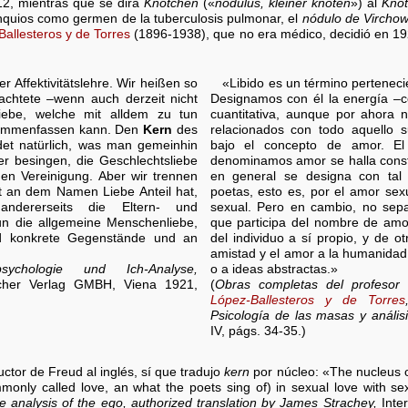
12, mientras que se dirá
Knötchen
(«
nodulus, kleiner knoten
») al
Kno
nquios como germen de la tuberculosis pulmonar, el
nódulo de Virchow
Ballesteros y de Torres
(1896-1938), que no era médico, decidió en 19
er Affektivitätslehre. Wir heißen so
«Libido es un término pertenecie
rachtete –wenn auch derzeit nicht
Designamos con él la energía –
iebe, welche mit alldem zu tun
cuantitativa, aunque por ahora 
sammenfassen kann. Den
Kern
des
relacionados con todo aquello 
et natürlich, was man gemeinhin
bajo el concepto de amor. E
r besingen, die Geschlechtsliebe
denominamos amor se halla consti
hen Vereinigung. Aber wir trennen
en general se designa con tal
t an dem Namen Liebe Anteil hat,
poetas, esto es, por el amor sexu
 andererseits die Eltern- und
sexual. Pero en cambio, no sep
un die allgemeine Menschenliebe,
que participa del nombre de amo
d konkrete Gegenstände und an
del individuo a sí propio, y de otr
amistad y el amor a la humanidad
psychologie und Ich-Analyse,
o a ideas abstractas.»
ischer Verlag GMBH, Viena 1921,
(
Obras completas del profesor
López-Ballesteros y de Torres
Psicología de las masas y análisi
IV, págs. 34-35.)
ctor de Freud al inglés, sí que tradujo
kern
por núcleo: «The nucleus o
mmonly called love, an what the poets sing of) in sexual love with s
 analysis of the ego, authorized translation by James Strachey,
Inter