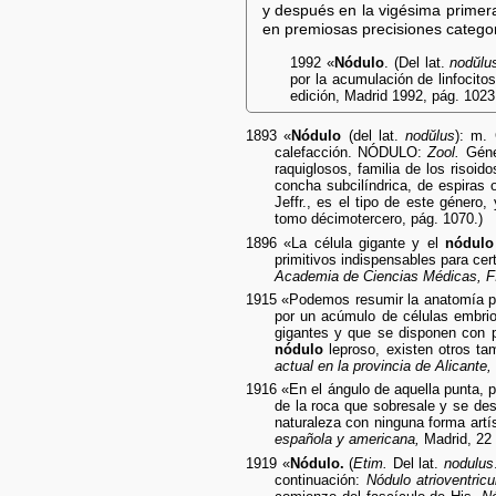
y después en la vigésima primera
en premiosas precisiones categori
1992 «
Nódulo
. (Del lat.
nodŭlu
por la acumulación de linfocitos
edición, Madrid 1992, pág. 1023
1893 «
Nódulo
(del lat.
nodŭlus
): m.
calefacción. NÓDULO:
Zool.
Géner
raquiglosos, familia de los risoi
concha subcilíndrica, de espiras 
Jeffr., es el tipo de este género,
tomo décimotercero, pág. 1070.)
1896 «La célula gigante y el
nódulo
primitivos indispensables para cer
Academia de Ciencias Médicas, Fí
1915 «Podemos resumir la anatomía pat
por un acúmulo de células embrio
gigantes y que se disponen con 
nódulo
leproso, existen otros t
actual en la provincia de Alicante,
1916 «En el ángulo de aquella punta, pe
de la roca que sobresale y se des
naturaleza con ninguna forma artí
española y americana,
Madrid, 22 
1919 «
Nódulo.
(
Etim.
Del lat.
nodulus
continuación:
Nódulo atrioventricul