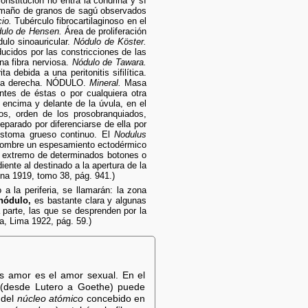
stitución no entra la condrina y sí
amaño de granos de sagú observados
io.
Tubérculo fibrocartilaginoso en el
ulo de Hensen.
Área de proliferación
ulo sinoauricular.
Nódulo de Köster.
cidos por las constricciones de las
a fibra nerviosa.
Nódulo de Tawara.
 debida a una peritonitis sifilítica.
ícula derecha. NÓDULO.
Mineral.
Masa
tes de éstas o por cualquiera otra
encima y delante de la úvula, en el
s, orden de los prosobranquiados,
parado por diferenciarse de ella por
ristoma grueso continuo. El
Nodulus
ombre un espesamiento ectodérmico
el extremo de determinados botones o
iente al destinado a la apertura de la
na 1919, tomo 38, pág. 941.)
a la periferia, se llamarán: la zona
nódulo,
es bastante clara y algunas
 parte, las que se desprenden por la
, Lima 1922, pág. 59.)
 amor es el amor sexual. En el
 (desde Lutero a Goethe) puede
del
núcleo atómico
concebido en