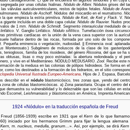
dulo cartilaginiforme.
El que se encuentra en algunos tendones y en cuya con
 segregada por unas células hialinas.
Nódulo de Albini.
Nódulos grises del t
las válvulas auriculoventriculares, restos de tejidos fetales.
Nódulo de Aranc
y pulmonares.
Nódulo de Aschoff.
Nódulos del miocardio en el reumatismo.
Nód
n la que empieza la estría primitiva.
Nódulo de Keit, de Keit y Flack.
V. Nód
a gigante incluída en una doble capa celular.
Nódulo de Rauvier.
Nudos produ
ervalos de 1 mm.
Nódulo de Schmidt.
Segmento interauricular medulado de un
linfático.
V. Ganglio Linfático.
Nódulo sifilítico.
Tumefacción ósea circunscrita
ras primitivas cardíacas en la unión de la vena cava superior con la aur
suele hallarse dentro de las rocas, formada por uno solo de los componen
t.
Pequeña eminencia o vegetación, nudosidad. || Eminencia oval: aplanada 
us
Monterosato.) Subgénero de moluscos de la clase de los gasterópodo
, tenioglosos, familia de los risoideos, del género
Rissoina,
del que se ha se
iras obtusas, lisas o muy poco estriadas: la abertura redondeada y el pe
e género, y vive en el Mediterráneo. NÓDULO MEDUSARIO.
Zool.
Recibe este n
ormación de la medusa en las colonias de pólipos hidroideos. Se forma en 
r, como los destinados a la formación de los hidrantos, en el sitio correspond
clopedia Universal Ilustrada Europeo-Americana
,
Hijos de J. Espasa, Barcelo
 describir en el
nódulo
blastomicósico, tres zonas que, yendo del centro 
la zona de células blastomicósicas. a) Zona parasitaria. Ocupa el centro del
ue demuestra su vulnerabilidad y lo deleznable que son las células en esta
mundo Escomel,
Leishmaniasis y blastomicosis en América,
Imprenta Americana
1924 «Nódulo» en la traducción española de Freud
 Freud (1856-1939) escribe en 1921 que el
Kern
de lo que llamamos
0) iniciado por los hermanos Grimm para fijar la lengua alemana
«
Kern,
m.
nucleus, medulla, granum…
». Así, por ejemplo, se dirá
Kern