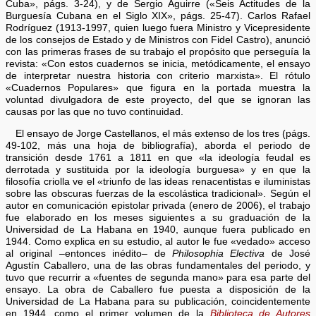
Cuba», págs. 3-24), y de Sergio Aguirre («Seis Actitudes de la
Burguesía Cubana en el Siglo XIX», págs. 25-47). Carlos Rafael
Rodríguez (1913-1997, quien luego fuera Ministro y Vicepresidente
de los consejos de Estado y de Ministros con Fidel Castro), anunció
con las primeras frases de su trabajo el propósito que perseguía la
revista: «Con estos cuadernos se inicia, metódicamente, el ensayo
de interpretar nuestra historia con criterio marxista». El rótulo
«Cuadernos Populares» que figura en la portada muestra la
voluntad divulgadora de este proyecto, del que se ignoran las
causas por las que no tuvo continuidad.
El ensayo de Jorge Castellanos, el más extenso de los tres (págs.
49-102, más una hoja de bibliografía), aborda el periodo de
transición desde 1761 a 1811 en que «la ideología feudal es
derrotada y sustituida por la ideología burguesa» y en que la
filosofía criolla ve el «triunfo de las ideas renacentistas e iluministas
sobre las obscuras fuerzas de la escolástica tradicional». Según el
autor en comunicación epistolar privada (enero de 2006), el trabajo
fue elaborado en los meses siguientes a su graduación de la
Universidad de La Habana en 1940, aunque fuera publicado en
1944. Como explica en su estudio, al autor le fue «vedado» acceso
al original –entonces inédito– de
Philosophia Electiva
de José
Agustín Caballero, una de las obras fundamentales del periodo, y
tuvo que recurrir a «fuentes de segunda mano» para esa parte del
ensayo. La obra de Caballero fue puesta a disposición de la
Universidad de La Habana para su publicación, coincidentemente
en 1944, como el primer volumen de la
Biblioteca de Autores