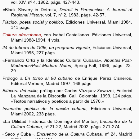
vol. XIV, nº 4, 1982, págs. 427-443.
«Black Slavery in Detroit»,
Detroit in Perspective, A Journal of
Regional History,
vol. 7, nº 2, 1983, págs. 42-57.
Plácido, poeta social y político,
Ediciones Universal, Miami 1984,
141 págs.
Cultura afrocubana,
con Isabel Castellanos. Ediciones Universal,
Miami 1988-1994, 4 vols.
24 de febrero de 1895, un programa vigente,
Ediciones Universal,
Miami 1995, 227 págs.
«Fernando Ortiz y la Identidad Cultural Cubana»,
Apuntes Post-
Modernos/Post-Modern Notes,
Spring-Fall, 1996, págs. 23-
29.
Prólogo a
En torno al 98 cubano
de Enrique Pérez Cisneros,
Editorial Verbum, Madrid 1997, 168 págs.
Bitácora del exilio,
prólogo por Carlos Vázquez Zawazdi, Editorial
La Manzana de la Discordia, Cali, Colombia, 1999, 124 págs.
«Textos narrativos y poéticos a partir de 1970.»
Invención poética de la nación cubana,
Ediciones Universal,
Miami 2002, 233 págs.
«La Utilidad Histórica de Domingo del Monte»,
Encuentro de la
Cultura Cubana,
nº 21-22, Madrid 2002, págs. 271-274.
«Saco y Cuba»,
Encuentro de la Cultura Cubana,
nº 24, Madrid