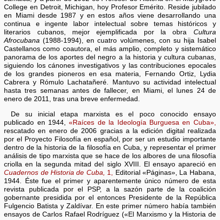
College en Detroit, Michigan, hoy Profesor Emérito. Reside jubilado
en Miami desde 1987 y en estos años viene desarrollando una
continua e ingente labor intelectual sobre temas históricos y
literarios cubanos, mejor ejemplificada por la obra
Cultura
Afrocubana
(1988-1994), en cuatro volúmenes, con su hija Isabel
Castellanos como coautora, el más amplio, completo y sistemático
panorama de los aportes del negro a la historia y cultura cubanas,
siguiendo los cánones investigativos y las contribuciones epocales
de los grandes pioneros en esa materia, Fernando Ortiz, Lydia
Cabrera y Rómulo Lachatañeré. Mantuvo su actividad intelectual
hasta tres semanas antes de fallecer, en Miami, el lunes 24 de
enero de 2011, tras una breve enfermedad.
De su inicial etapa marxista es el poco conocido ensayo
publicado en 1944,
«Raíces de la Ideología Burguesa en Cuba»,
rescatado en enero de 2006 gracias a la edición digital realizada
por el Proyecto Filosofía en español, por ser un estudio importante
dentro de la historia de la filosofía en Cuba, y representar el primer
análisis de tipo marxista que se hace de los albores de una filosofía
criolla en la segunda mitad del siglo XVIII. El ensayo apareció en
Cuadernos de Historia de Cuba,
1,
Editorial «Páginas», La Habana,
1944. Éste fue el primer y aparentemente único número de esta
revista publicada por el PSP, a la sazón parte de la coalición
gobernante presidida por el entonces Presidente de la República
Fulgencio Batista y Zaldívar. En este primer número había también
ensayos de Carlos Rafael Rodríguez («El Marxismo y la Historia de