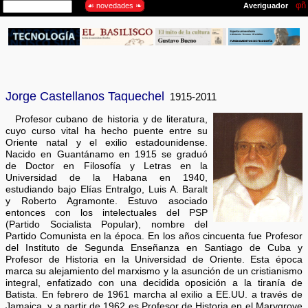
Jorge Castellanos Taquechel
1915-2011
Profesor cubano de historia y de literatura,
cuyo curso vital ha hecho puente entre su
Oriente natal y el exilio estadounidense.
Nacido en Guantánamo en 1915 se graduó
de Doctor en Filosofía y Letras en la
Universidad de la Habana en 1940,
estudiando bajo Elías Entralgo, Luis A. Baralt
y Roberto Agramonte. Estuvo asociado
entonces con los intelectuales del PSP
(Partido Socialista Popular), nombre del
Partido Comunista en la época. En los años cincuenta fue Profesor
del Instituto de Segunda Enseñanza en Santiago de Cuba y
Profesor de Historia en la Universidad de Oriente. Esta época
marca su alejamiento del marxismo y la asunción de un cristianismo
integral, enfatizado con una decidida oposición a la tiranía de
Batista. En febrero de 1961 marcha al exilio a EE.UU. a través de
Jamaica, y a partir de 1962 es Profesor de Historia en el Marygrove