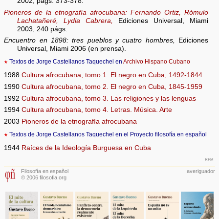
2002, págs. 373-378.
Pioneros de la etnografía afrocubana: Fernando Ortiz, Rómulo
Lachatañeré, Lydia Cabrera,
Ediciones Universal, Miami
2003, 240 págs.
Encuentro en 1898: tres pueblos y cuatro hombres,
Ediciones
Universal, Miami 2006 (en prensa).
★
Textos de Jorge Castellanos Taquechel en
Archivo Hispano Cubano
1988
Cultura afrocubana, tomo 1. El negro en Cuba, 1492-1844
1990
Cultura afrocubana, tomo 2. El negro en Cuba, 1845-1959
1992
Cultura afrocubana, tomo 3. Las religiones y las lenguas
1994
Cultura afrocubana, tomo 4. Letras. Música. Arte
2003
Pioneros de la etnografía afrocubana
★
Textos de Jorge Castellanos Taquechel en el Proyecto filosofía en español
1944
Raíces de la Ideología Burguesa en Cuba
rfm
Filosofía en español
averiguador
© 2006 filosofia.org