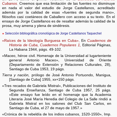
Cubanos.
Creemos que esa limitación de las fuentes no disminuye
en nada el valor del estudio de Jorge Castellanos, acreditado
además por la calidad de esas «fuentes de segunda mano»,
filósofos casi coetáneos de Caballero con acceso a su texto. En el
ensayo de Jorge Castellanos es de resaltar además la calidad de la
prosa, muy amena y plena de sindéresis.
★
Selección bibliográfica cronológica de Jorge Castellanos Taquechel
«Raíces de la Ideología Burguesa en Cuba»,
En
Cuadernos de
Historia de Cuba, Cuadernos Populares 1,
Editorial Páginas,
La Habana 1944, págs. 49-102.
«Maceo, héroe civil. Homenaje de la Universidad al lugarteniente
general Antonio Maceo», Universidad de Oriente
(Departamento de Extensión y Relaciones Culturales, 28),
Santiago de Cuba 1953, 19 págs.
Tierra y nación,
prólogo de José Antonio Portuondo, Manigua,
[Santiago de Cuba] 1955, xx+150 págs.
«Tres recados de Gabriela Mistral», Publicaciones del Instituto de
Segunda Enseñanza, Santiago de Cuba 1957, 25 págs.
«Este ensayo fue leído en el homenaje que la Academia
Literaria José María Heredia del Colegio de La Salle rindió a
Gabriela Mistral en los salones del Club San Carlos, en
Santiago de Cuba, el 27 de mayo de 1957.»
«Crónica de la rebeldía de los indios cubanos, 1520-1550», Imp.