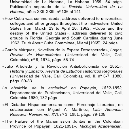
Universidad de La Habana, La Habana 1959. 54 págs.
Publicación separada de la
Revista Universidad de La
Habana,
años XXII-XXIII, nº 136 al 141.
«How Cuba was communized», address delivered to universities,
colleges and other groups throughout the midwestern United
States from March 29 to April 10, 1962, «Cuba and the
destiny of the United States», address delivered to civic
groups in Florida, Georgia and South Carolina during June
1962. Truth About Cuba Committee, Miami [1965], 24 págs.
«García Márquez, Novelista de la Espera Desesperada»,
Logos,
Revista de Humanidades
(Universidad del Valle, Cali,
Colombia), nº 9, 1974, págs. 55-74.
«Julio Arboleda y la Revolución Antiabolicionista de 1851»,
Historia y Espacio, Revista de Estudios Históricos Regionales
(Universidad del Valle, Cali, Colombia), vol. II, nº 6-7, 1980,
págs. 69-83.
La abolición de la esclavitud en Popayán, 1832-1852,
Departamento de Publicaciones, Universidad del Valle, Cali,
Colombia 1980, 132 págs.
«El Dictador Hispanoamericano como Personaje Literario», en
colaboración con Miguel A. Martínez,
Latin American
Research Review,
vol. XVI, nº 3, 1981, págs. 79-105.
«The Failure of the Manumission Juntas in the Colombian
Province of Popayán, 1821-1851»,
Michigan Academician,