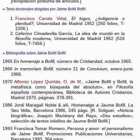
[recopilación póstuma de artículos.]
★
Tesis doctorales dirigidas por Jaime Bofill Bofill
Francisco Canals Vidal
,
El logos, ¿indigencia o
plenitud?,
Universidad de Madrid 1952 (250 folios, T-
2206.)
Ceferino Cimadevilla García,
La idea de mundo en la
filosofía moderna,
Universidad de Madrid 1962 (516
folios, T-7456.)
★
Bibliografía sobre Jaime Bofill Bofill
1965
En homenaje a Bofill,
número de
Cristiandad,
octubre 1965.
1966
In memoriam Bofill,
número 21 de
Convivium,
enero-junio
1966.
1970
Alfonso López Quintás, O. de M.,
«Jaime Bofill y Bofill, la
metafísica como búsqueda del absoluto», en
Filosofía
española contemporánea,
Biblioteca de Autores Cristianos,
Madrid 1970, páginas. 378-391.
1986 Jordi Maragall Noble & alii,
Homenatge a Jaume Bofill,
La
Seu Vella, Barcelona 1986, 245 págs. [R. Soliguer, «Noticia
biográfica»; Joaquín Maristany del Rayo, «Dos estudios»;
selección de textos inéditos de Jaume Bofill Bofill.]
1993 Francisca Tomar Romero,
Persona y amor: el personalismo
de Jaime Bofill,
Promociones Publicaciones Universitarias,
Barcelona 1993, 364 págs.