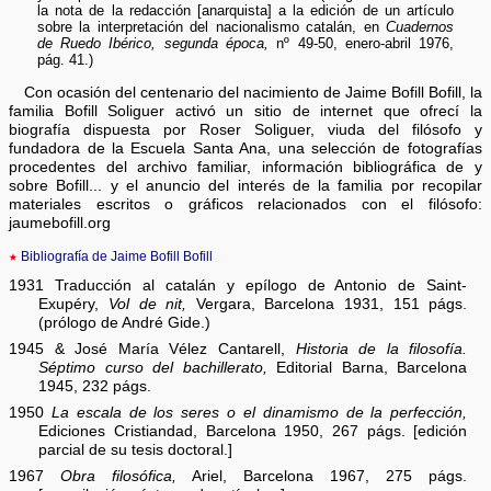
la nota de la redacción [anarquista] a la edición de un artículo
sobre la interpretación del nacionalismo catalán, en
Cuadernos
de Ruedo Ibérico, segunda época,
nº 49-50, enero-abril 1976,
pág. 41.)
Con ocasión del centenario del nacimiento de Jaime Bofill Bofill, la
familia Bofill Soliguer activó un sitio de internet que ofrecí la
biografía dispuesta por Roser Soliguer, viuda del filósofo y
fundadora de la Escuela Santa Ana, una selección de fotografías
procedentes del archivo familiar, información bibliográfica de y
sobre Bofill... y el anuncio del interés de la familia por recopilar
materiales escritos o gráficos relacionados con el filósofo:
jaumebofill.org
★
Bibliografía de Jaime Bofill Bofill
1931 Traducción al catalán y epílogo de Antonio de Saint-
Exupéry,
Vol de nit,
Vergara, Barcelona 1931, 151 págs.
(prólogo de André Gide.)
1945 & José María Vélez Cantarell,
Historia de la filosofía.
Séptimo curso del bachillerato,
Editorial Barna, Barcelona
1945, 232 págs.
1950
La escala de los seres o el dinamismo de la perfección,
Ediciones Cristiandad, Barcelona 1950, 267 págs. [edición
parcial de su tesis doctoral.]
1967
Obra filosófica,
Ariel, Barcelona 1967, 275 págs.