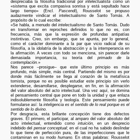
despreciaba la filosofía tradicional por
intelectualista
como un
«sistema que excita compasiva sonrisa y está sepultado hace
largo tiempo» (Encl.
Pascendi
), Rousselot se propuso
audazmente vindicar el intelectualismo de Santo Tomás. A
propósito de lo cual escribe:
«Se habla, a menudo del
intelectualismo
de Santo Tomás. Dudo
en transformar en reproches definidos lo que no es, con
frecuencia, más que la expresión de profundas antipatías
instintivas. Creo, sin embargo, que se apunta, por lo general,
como el carácter dominante a la par que vicio radical de su
filosofía, a la idolatría de la abstracción y a la intemperancia en
la afirmación. A veces con todo se menciona, sin parecer darle
demasiada importancia, su teoría del
primado de la
contemplación.
»
Nos parece –prosigue– que este último principio es más
profundo, más simple, más central. Partiendo del mismo es por
donde más fácilmente se llega al corazón de la metafísica
tomista, porque no es posible estudiar este principio sin verlo
extenderse, desarrollarse, desplegarse, en fin, en la afirmación
del valor absoluto del acto intelectual. Una vez aquí, se domina
el pensamiento central que pone en todo la unidad y que enlaza
indisolublemente filosofía y teología. Este pensamiento puede
formularse así: la
inteligencia es el sentido de lo real porque es el
sentido de lo divino
.
Por desgracia, esta brillante concepción tiene dos defectos
graves. El primero, el participar, al amparo del valor absoluto del
acto intelectual, entendido como
intuición,
en un desprecio
indebido del
pensar conceptual
; en el cual no ha sabido deslindar
lo que tiene de perfección pura, de las imperfecciones que le
contaminan en su modo
humano.
En otras palabras: Rousselot