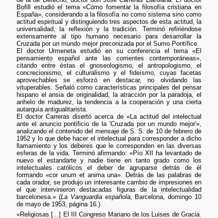
Bofill estudió el tema «Cómo fomentar la filosofía cristiana en
España», considerando a la filosofía no como sistema sino como
actitud espiritual y distinguiendo tres aspectos de esta actitud, la
universalidad, la reflexión y la tradición. Terminó refiriéndose
extensamente al tipo humano necesario para desarrollar la
Cruzada por un mundo mejor preconizada por el Sumo Pontífice.
El doctor Urmeneta estudió en su conferencia el tema «El
pensamiento español ante las corrientes contemporáneas»,
citando entre éstas el gnoseologismo, el antropologismo, el
concrecionismo, el culturalismo y el fideísmo, cuyas facetas
aprovechables se esforzó en destacar, no olvidando las
vituperables. Señaló como características principales del pensar
hispano el ansia de originalidad, la atracción por la paradoja, el
anhelo de madurez, la tendencia a la cooperación y una cierta
autarquía antigualitarista.
El doctor Carreras disertó acerca de «La actitud del intelectual
ante el anuncio pontificio de la 'Cruzada por un mundo mejor'»,
analizando el contenido del mensaje de S. S. de 10 de febrero de
1952 y lo que debe hacer el intelectual para corresponder a dicho
llamamiento y los deberes que le corresponden en las diversas
esferas de la vida. Terminó afirmando: «Pío XII ha levantado de
nuevo el estandarte y nadie tiene en tanto grado como los
intelectuales católicos el deber de agruparse detrás de él
formando «cor unum et anima una». Detrás de las palabras de
cada orador, se produjo un interesante cambio de impresiones en
el que intervinieron destacadas figuras de la intelectualidad
barcelonesa.» (
La Vanguardia española,
Barcelona, domingo 10
de mayo de 1953, página 16.)
«Religiosas [...] El III Congreso Mariano de los Luises de Gracia.