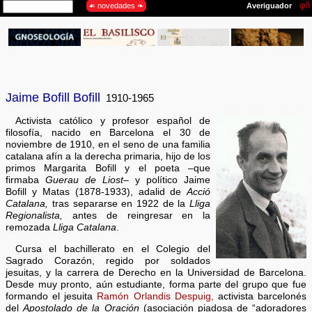
Jaime Bofill Bofill
1910-1965
Activista católico y profesor español de
filosofía, nacido en Barcelona el 30 de
noviembre de 1910, en el seno de una familia
catalana afín a la derecha primaria, hijo de los
primos Margarita Bofill y el poeta –que
firmaba
Guerau de Liost
– y político Jaime
Bofill y Matas (1878-1933), adalid de
Acció
Catalana,
tras separarse en 1922 de la
Lliga
Regionalista,
antes de reingresar en la
remozada
Lliga Catalana
.
Cursa el bachillerato en el Colegio del
Sagrado Corazón, regido por soldados
jesuitas, y la carrera de Derecho en la Universidad de Barcelona.
Desde muy pronto, aún estudiante, forma parte del grupo que fue
formando el jesuita
Ramón Orlandis Despuig,
activista barcelonés
del
Apostolado de la Oración
(asociación piadosa de “adoradores