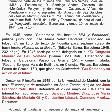
formando parte de los mismos don Francisco Vergés Soler, del
«Milá y Fontanals»; D. Santiago Andrés Zapatero, del
«Menéndez Pelayo», y don Agustín Casanovas Viñas, del
«Verdaguer»; y como suplentes, don Agustín del Saz Sánchez,
del «Ausias Martín»; don Félix Ros Cebrián, del «Verdaguer», y
don Jaime Bofill Bofill, del «Milá y Fontanals», de esta ciudad.»
(
La Vanguardia española,
Barcelona, viernes 19 de mayo de
1944, página 10.)
En 1945, como “Catedrático del Instituto
Milá y Fontanals
”,
publica junto con José María Vélez Cantarell, “licenciado en
Filosofía”, un libro de texto de filosofía para séptimo curso de
bachillerato,
Historia de la filosofía
(Editorial Barna, Barcelona 1945,
232 págs.). En 1946 participa como delegado en el
XIX Congreso
Mundial de Pax Romana
(“Jaime Bofill Bofill, Catedrático de
Filosofía. Barcelona: Paseo de Gracia, 15”, y como invitada:
“Rosario Soliguer Valls de Bofill, Lic. en Ciencias Físicas. Barcelona:
Paseo de Gracia, 15”), que glosa en
Cristiandad
: “
Pax Romana
y su
acción en el futuro
”.
Doctor en Filosofía en 1949 por la Universidad de Madrid
, con la
tesis
El concepto de perfección en Santo Tomás,
dirigida por
Juan
Francisco Yela Utrilla,
defendida el 25 de mayo de 1949 ante un
tribunal formado además por
Santiago Montero Díaz,
José María
Sánchez de Muniaín Gil
y
Constantino Láscaris-Comneno Micolaw
.
Resumen:
«Cuando el
modernismo agnóstico
dominaba el ambiente y