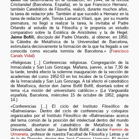
Cristiandad
(Barcelona, España), en la que Francisco Hernanz,
también Catedrático de Filosofía, realizó, durante muchos años,
la tarea de redactor jefe. También al que sucedió a Hernanz en la
tarea de redactor jefe, Tomás Lamarca Vilaró, que, por su muerte
prematura, no llegó a realizar la tarea, le invitaba el Padre
Orlandis al estudio de la Filosofía y le proponía un estudio
comparativo sobre la Estética de Aristóteles y la de Hegel.
Jaime Bofill,
discípulo del Padre Orlandis, al obtener, en 1950,
la Cátedra de Metafísica de la Universidad de Barcelona,
estimularía decisivamente la formación de la que ha llegado a ser
conocida como escuela tomista de Barcelona.» (
Francisco
Canals Vidal
)
«Religiosas [...] Conferencias religiosas. Congregación de la
Inmaculada y San Luis Gonzaga. Mañana, jueves, a las 7,30 de
la tarde, tendrá efecto la solemne inauguración de la sección de
academias del curso 1952-53 en los locales de la Congregación
de la Inmaculada y San Luis Gonzaga. A tal efecto el catedrático
de Metafísica, doctor don Jaime Bofill Bofill, disertará sobre el
tema «La misión del universitario católico».» (
La Vanguardia
española,
Barcelona, miércoles 15 de octubre de 1952, página
14.)
«Conferencias [...] El ciclo del Instituto Filosófico de
«Balmesiana». Dentro del ciclo de conferencias y coloquios
organizados por el Instituto Filosófico de «Balmesiana» acerca
del tema común de la posición del intelectual dentro del mundo
presente, disertaron el catedrático de Metafísica de la
Universidad, doctor don Jaime Bofill Bofill; el doctor
Fermín de
Urmeneta,
profesor de nuestra Facultad de Filosofía y Letras y el
de la de Derecho, doctor don José Carreras Llansana. El doctor