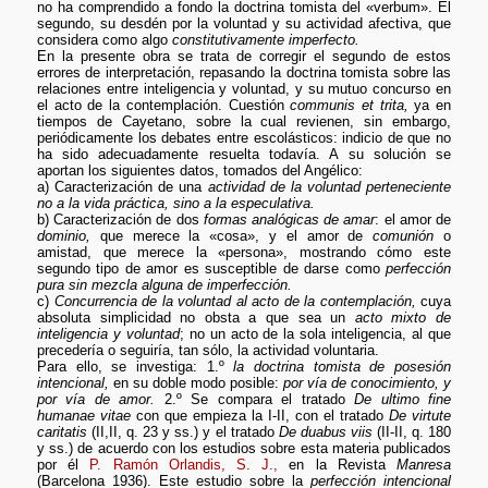
no ha comprendido a fondo la doctrina tomista del «verbum». El
segundo, su desdén por la voluntad y su actividad afectiva, que
considera como algo
constitutivamente imperfecto.
En la presente obra se trata de corregir el segundo de estos
errores de interpretación, repasando la doctrina tomista sobre las
relaciones entre inteligencia y voluntad, y su mutuo concurso en
el acto de la contemplación. Cuestión
communis et trita,
ya en
tiempos de Cayetano, sobre la cual revienen, sin embargo,
periódicamente los debates entre escolásticos: indicio de que no
ha sido adecuadamente resuelta todavía. A su solución se
aportan los siguientes datos, tomados del Angélico:
a) Caracterización de una
actividad de la voluntad perteneciente
no a la vida práctica, sino a la especulativa.
b) Caracterización de dos
formas analógicas de amar
: el amor de
dominio,
que merece la «cosa», y el amor de
comunión
o
amistad, que merece la «persona», mostrando cómo este
segundo tipo de amor es susceptible de darse como
perfección
pura sin mezcla alguna de imperfección.
c)
Concurrencia de la voluntad al acto de la contemplación,
cuya
absoluta simplicidad no obsta a que sea un
acto mixto de
inteligencia y voluntad
; no un acto de la sola inteligencia, al que
precedería o seguiría, tan sólo, la actividad voluntaria.
Para ello, se investiga: 1.º
la doctrina tomista de posesión
intencional,
en su doble modo posible:
por vía de conocimiento, y
por vía de amor.
2.º Se compara el tratado
De ultimo fine
humanae vitae
con que empieza la I-II, con el tratado
De virtute
caritatis
(II,II, q. 23 y ss.) y el tratado
De duabus viis
(II-II, q. 180
y ss.) de acuerdo con los estudios sobre esta materia publicados
por él
P. Ramón Orlandis, S. J.,
en la Revista
Manresa
(Barcelona 1936). Este estudio sobre la
perfección intencional