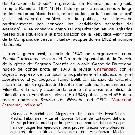
del Corazón de Jesús”, organizada en Francia por el jesuita
Enrique Ramière, 1821-1884). Este grupo de estudiantes y luego
profesionales católicos laicos, preocupados por la “cuestión social”
y la intervención católica en la política, se interesaba
particularmente por conocer las “actividades sectarias del
enemigo”, y se consolida como tal organización en los agitados
meses que siguieron a la proclamación de la República –extinción
de la Compaña de Jesús incluida–, adoptando en 1932 el nombre
de
Schola
.
Tras la guerra civil, a partir de 1940, se reorganizaron como
Schola Cordis Iesu,
sección del Centro del Apostolado de la Oración
de la iglesia del Sagrado Corazón de la calle Caspe de Barcelona,
núcleo de donde brota en 1943 la revista
Cristiandad
, con el
objetivo expreso de combatir principalmente el
naturalismo
y el
liberalismo.
El ya abogado Jaime Bofill, a instancias de Orlandis,
inicia lo estudios reglados de filosofía, que culmina licenciándose en
Filosofía y Letras y accediendo pronto al profesorado oficial de
Filosofía en la Enseñanza Media. En 1943 publica, en el nº 5 de la
recién aparecida
Revista de Filosofía
del CSIC, “
Autoridad,
Jerarquía, Individuo
”.
«Servicio Español del Magisterio. Institutos de Enseñanza
Media. Tribunales. – En el «Boletín Oficial del Estado», del día
15, se publica la orden por la que se nombran los tribunales que
han de juzgar los ejercicios para proveer plazas de profesores
adjuntos de Institutos Nacionales de Enseñanza Media,