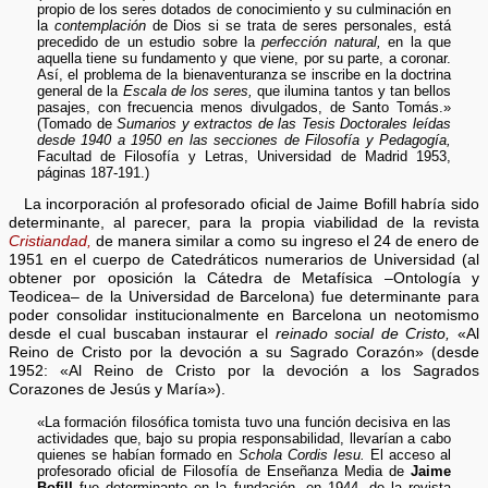
propio de los seres dotados de conocimiento y su culminación en
la
contemplación
de Dios si se trata de seres personales, está
precedido de un estudio sobre la
perfección natural,
en la que
aquella tiene su fundamento y que viene, por su parte, a coronar.
Así, el problema de la bienaventuranza se inscribe en la doctrina
general de la
Escala de los seres,
que ilumina tantos y tan bellos
pasajes, con frecuencia menos divulgados, de Santo Tomás.»
(Tomado de
Sumarios y extractos de las Tesis Doctorales leídas
desde 1940 a 1950 en las secciones de Filosofía y Pedagogía,
Facultad de Filosofía y Letras, Universidad de Madrid 1953,
páginas 187-191.)
La incorporación al profesorado oficial de Jaime Bofill habría sido
determinante, al parecer, para la propia viabilidad de la revista
Cristiandad,
de manera similar a como su ingreso el 24 de enero de
1951 en el cuerpo de Catedráticos numerarios de Universidad (al
obtener por oposición la Cátedra de Metafísica –Ontología y
Teodicea– de la Universidad de Barcelona) fue determinante para
poder consolidar institucionalmente en Barcelona un neotomismo
desde el cual buscaban instaurar el
reinado social de Cristo,
«Al
Reino de Cristo por la devoción a su Sagrado Corazón» (desde
1952: «Al Reino de Cristo por la devoción a los Sagrados
Corazones de Jesús y María»).
«La formación filosófica tomista tuvo una función decisiva en las
actividades que, bajo su propia responsabilidad, llevarían a cabo
quienes se habían formado en
Schola Cordis Iesu.
El acceso al
profesorado oficial de Filosofía de Enseñanza Media de
Jaime
Bofill
fue determinante en la fundación, en 1944, de la revista