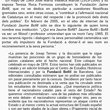
En mayo de 1969 José María Vilaseca Marcet (1919-1995) y su
esposa Teresa Roca Formosa constituyen la
Fundación Jaime
Bofill,
que no se dedica en particular a cuestiones filosóficas
gremiales sino, entre otras cosas, a “contribuir a l'afirmació nacional
de Catalunya en el marc del respecte i de la promoció dels drets
dels pobles”. En febrero de 2005, en el sitio de internet de la
Fundació Jaume Bofill
sólo se dice lo siguiente de quien toma
nombre esa institución: “¿Qui era Jaume Bofill? Jaume Bofill i Bofill
va ser un filòsof i professor universitari que va morir l'any 1965. El
seu tarannà rigorós i dialogant i la seva personalitat carismàtica van
portar els impulsors de la Fundació a donar-li el seu nom en
reconeixement a la seva persona.”
«La ponencia de Josep Termes y la discusión que le sigue
muestran las posiciones de un grupo de historiadores de los
países catalanes ante el hecho nacional. Este coloquio fue
celebrado en mayo de 1974. Estos textos han sido publicados en
catalán y en edición limitada por el Centro de Estudios Históricos
Internacionales y por la
Fundació Bofill
de Barcelona. Las
editoriales consultadas estimaron que no podían ser publicados
sin pasar previamente por la censura. Decidieron por tanto hacer
una publicación no destinada a la venta que ha circulado entre
los estudiantes de historia catalana. ¿Qué importancia política
tiene el nacionalismo catalán para el resto del Estado? No
queremos «instrumentalizar» –una de las palabras más utilizadas
en este debate– el nacionalismo catalán ni ningún otro, pero es
evidente que los nacionalismos representan un ataque contra el
Estado o al menos contra la actual estructura del Estado español
y son por tanto aliados de la clase obrera.» (Fragmento inicial de