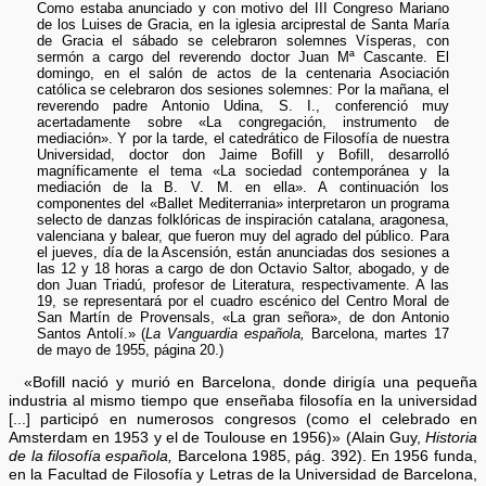
Como estaba anunciado y con motivo del III Congreso Mariano
de los Luises de Gracia, en la iglesia arciprestal de Santa María
de Gracia el sábado se celebraron solemnes Vísperas, con
sermón a cargo del reverendo doctor Juan Mª Cascante. El
domingo, en el salón de actos de la centenaria Asociación
católica se celebraron dos sesiones solemnes: Por la mañana, el
reverendo padre Antonio Udina, S. I., conferenció muy
acertadamente sobre «La congregación, instrumento de
mediación». Y por la tarde, el catedrático de Filosofía de nuestra
Universidad, doctor don Jaime Bofill y Bofill, desarrolló
magníficamente el tema «La sociedad contemporánea y la
mediación de la B. V. M. en ella». A continuación los
componentes del «Ballet Mediterrania» interpretaron un programa
selecto de danzas folklóricas de inspiración catalana, aragonesa,
valenciana y balear, que fueron muy del agrado del público. Para
el jueves, día de la Ascensión, están anunciadas dos sesiones a
las 12 y 18 horas a cargo de don Octavio Saltor, abogado, y de
don Juan Triadú, profesor de Literatura, respectivamente. A las
19, se representará por el cuadro escénico del Centro Moral de
San Martín de Provensals, «La gran señora», de don Antonio
Santos Antolí.» (
La Vanguardia española,
Barcelona, martes 17
de mayo de 1955, página 20.)
«Bofill nació y murió en Barcelona, donde dirigía una pequeña
industria al mismo tiempo que enseñaba filosofía en la universidad
[...] participó en numerosos congresos (como el celebrado en
Amsterdam en 1953 y el de Toulouse en 1956)» (Alain Guy,
Historia
de la filosofía española,
Barcelona 1985, pág. 392). En 1956 funda,
en la Facultad de Filosofía y Letras de la Universidad de Barcelona,