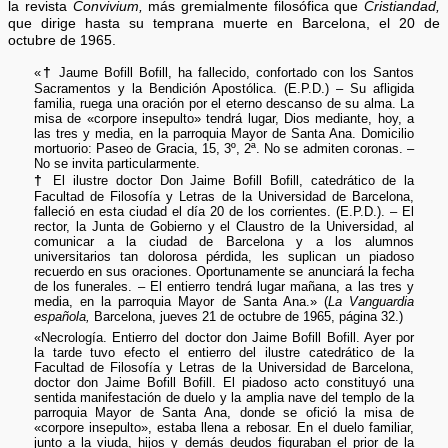
la revista
Convivium,
más gremialmente filosófica que
Cristiandad,
que dirige hasta su temprana muerte en Barcelona, el 20 de
octubre de 1965.
†
«
Jaume Bofill Bofill, ha fallecido, confortado con los Santos
Sacramentos y la Bendición Apostólica. (E.P.D.) – Su afligida
familia, ruega una oración por el eterno descanso de su alma. La
misa de «corpore insepulto» tendrá lugar, Dios mediante, hoy, a
las tres y media, en la parroquia Mayor de Santa Ana. Domicilio
mortuorio: Paseo de Gracia, 15, 3º, 2ª. No se admiten coronas. –
No se invita particularmente.
†
El ilustre doctor Don Jaime Bofill Bofill, catedrático de la
Facultad de Filosofía y Letras de la Universidad de Barcelona,
falleció en esta ciudad el día 20 de los corrientes. (E.P.D.). – El
rector, la Junta de Gobierno y el Claustro de la Universidad, al
comunicar a la ciudad de Barcelona y a los alumnos
universitarios tan dolorosa pérdida, les suplican un piadoso
recuerdo en sus oraciones. Oportunamente se anunciará la fecha
de los funerales. – El entierro tendrá lugar mañana, a las tres y
media, en la parroquia Mayor de Santa Ana.» (
La Vanguardia
española,
Barcelona, jueves 21 de octubre de 1965, página 32.)
«Necrología. Entierro del doctor don Jaime Bofill Bofill. Ayer por
la tarde tuvo efecto el entierro del ilustre catedrático de la
Facultad de Filosofía y Letras de la Universidad de Barcelona,
doctor don Jaime Bofill Bofill. El piadoso acto constituyó una
sentida manifestación de duelo y la amplia nave del templo de la
parroquia Mayor de Santa Ana, donde se ofició la misa de
«corpore insepulto», estaba llena a rebosar. En el duelo familiar,
junto a la viuda, hijos y demás deudos figuraban el prior de la