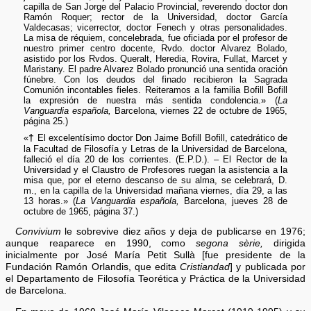
capilla de San Jorge del Palacio Provincial, reverendo doctor don
Ramón Roquer; rector de la Universidad, doctor García
Valdecasas; vicerrector, doctor Fenech y otras personalidades.
La misa de réquiem, concelebrada, fue oficiada por el profesor de
nuestro primer centro docente, Rvdo. doctor Alvarez Bolado,
asistido por los Rvdos. Queralt, Heredia, Rovira, Fullat, Marcet y
Maristany. El padre Alvarez Bolado pronunció una sentida oración
fúnebre. Con los deudos del finado recibieron la Sagrada
Comunión incontables fieles. Reiteramos a la familia Bofill Bofill
la expresión de nuestra más sentida condolencia.» (
La
Vanguardia española,
Barcelona, viernes 22 de octubre de 1965,
página 25.)
†
«
El excelentísimo doctor Don Jaime Bofill Bofill, catedrático de
la Facultad de Filosofía y Letras de la Universidad de Barcelona,
falleció el día 20 de los corrientes. (E.P.D.). – El Rector de la
Universidad y el Claustro de Profesores ruegan la asistencia a la
misa que, por el eterno descanso de su alma, se celebrará, D.
m., en la capilla de la Universidad mañana viernes, día 29, a las
13 horas.» (
La Vanguardia española,
Barcelona, jueves 28 de
octubre de 1965, página 37.)
Convivium
le sobrevive diez años y deja de publicarse en 1976;
aunque reaparece en 1990, como
segona sèrie,
dirigida
inicialmente por José María Petit Sullà [fue presidente de la
Fundación Ramón Orlandis, que edita
Cristiandad
] y publicada por
el Departamento de Filosofía Teorética y Práctica de la Universidad
de Barcelona.