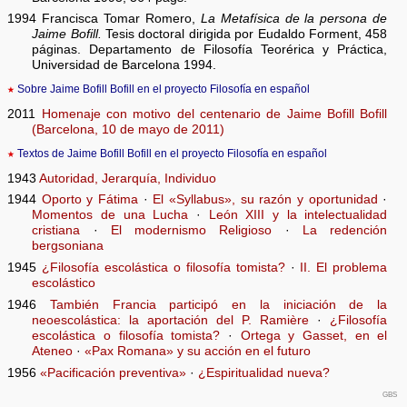
1994 Francisca Tomar Romero,
La Metafísica de la persona de
Jaime Bofill.
Tesis doctoral dirigida por Eudaldo Forment, 458
páginas. Departamento de Filosofía Teorérica y Práctica,
Universidad de Barcelona 1994.
★
Sobre Jaime Bofill Bofill en el proyecto Filosofía en español
2011
Homenaje con motivo del centenario de Jaime Bofill Bofill
(Barcelona, 10 de mayo de 2011)
★
Textos de Jaime Bofill Bofill en el proyecto Filosofía en español
1943
Autoridad, Jerarquía, Individuo
1944
Oporto y Fátima
·
El «Syllabus», su razón y oportunidad
·
Momentos de una Lucha
·
León XIII y la intelectualidad
cristiana
·
El modernismo Religioso
·
La redención
bergsoniana
1945
¿Filosofía escolástica o filosofía tomista?
·
II. El problema
escolástico
1946
También Francia participó en la iniciación de la
neoescolástica: la aportación del P. Ramière
·
¿Filosofía
escolástica o filosofía tomista?
·
Ortega y Gasset, en el
Ateneo
·
«Pax Romana» y su acción en el futuro
1956
«Pacificación preventiva»
·
¿Espiritualidad nueva?
gbs