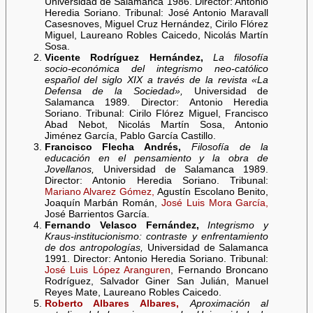
Universidad de Salamanca 1986. Director: Antonio
Heredia Soriano. Tribunal: José Antonio Maravall
Casesnoves, Miguel Cruz Hernández, Cirilo Flórez
Miguel, Laureano Robles Caicedo, Nicolás Martín
Sosa.
Vicente Rodríguez Hernández,
La filosofía
socio-económica del integrismo neo-católico
español del siglo XIX a través de la revista «La
Defensa de la Sociedad»,
Universidad de
Salamanca 1989. Director: Antonio Heredia
Soriano. Tribunal: Cirilo Flórez Miguel, Francisco
Abad Nebot, Nicolás Martín Sosa, Antonio
Jiménez García, Pablo García Castillo.
Francisco Flecha Andrés,
Filosofía de la
educación en el pensamiento y la obra de
Jovellanos,
Universidad de Salamanca 1989.
Director: Antonio Heredia Soriano. Tribunal:
Mariano Alvarez Gómez,
Agustín Escolano Benito,
Joaquín Marbán Román,
José Luis Mora García,
José Barrientos García.
Fernando Velasco Fernández,
Integrismo y
Kraus-institucionismo: contraste y enfrentamiento
de dos antropologías,
Universidad de Salamanca
1991. Director: Antonio Heredia Soriano. Tribunal:
José Luis López Aranguren
, Fernando Broncano
Rodríguez, Salvador Giner San Julián, Manuel
Reyes Mate, Laureano Robles Caicedo.
Roberto Albares Albares,
Aproximación al