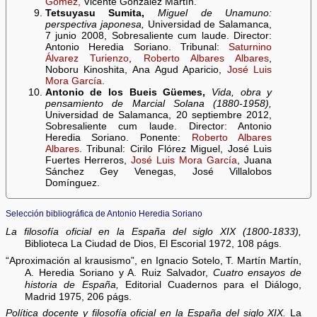
Gómez,
Vicente González Martín.
Tetsuyasu Sumita,
Miguel de Unamuno:
perspectiva japonesa,
Universidad de Salamanca,
7 junio 2008, Sobresaliente cum laude. Director:
Antonio Heredia Soriano. Tribunal:
Saturnino
Álvarez Turienzo
,
Roberto Albares Albares
,
Noboru Kinoshita, Ana Agud Aparicio,
José Luis
Mora García
.
Antonio de los Bueis Güemes,
Vida, obra y
pensamiento de Marcial Solana (1880-1958),
Universidad de Salamanca, 20 septiembre 2012,
Sobresaliente cum laude. Director: Antonio
Heredia Soriano. Ponente:
Roberto Albares
Albares
. Tribunal: Cirilo Flórez Miguel, José Luis
Fuertes Herreros,
José Luis Mora García
, Juana
Sánchez Gey Venegas, José Villalobos
Domínguez.
Selección bibliográfica de Antonio Heredia Soriano
La filosofía oficial en la España del siglo XIX (1800-1833),
Biblioteca La Ciudad de Dios, El Escorial 1972, 108 págs.
“Aproximación al krausismo”, en Ignacio Sotelo, T. Martín Martín,
A. Heredia Soriano y A. Ruiz Salvador,
Cuatro ensayos de
historia de España,
Editorial Cuadernos para el Diálogo,
Madrid 1975, 206 págs.
Política docente y filosofía oficial en la España del siglo XIX.
La