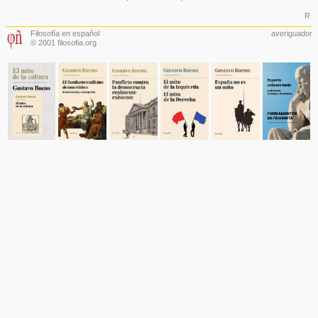
R
Filosofía en español
averiguador
© 2001 filosofia.org