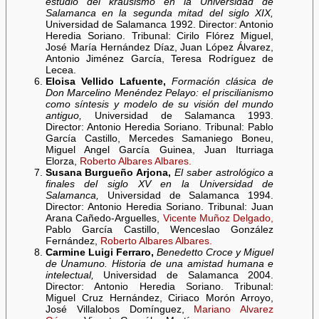
estudio del krausismo en la Universidad de
Salamanca en la segunda mitad del siglo XIX,
Universidad de Salamanca 1992. Director: Antonio
Heredia Soriano. Tribunal: Cirilo Flórez Miguel,
José María Hernández Díaz, Juan López Álvarez,
Antonio Jiménez García, Teresa Rodríguez de
Lecea.
Eloisa Vellido Lafuente,
Formación clásica de
Don Marcelino Menéndez Pelayo: el priscilianismo
como síntesis y modelo de su visión del mundo
antiguo,
Universidad de Salamanca 1993.
Director: Antonio Heredia Soriano. Tribunal: Pablo
García Castillo, Mercedes Samaniego Boneu,
Miguel Angel García Guinea, Juan Iturriaga
Elorza,
Roberto Albares Albares.
Susana Burgueño Arjona,
El saber astrológico a
finales del siglo XV en la Universidad de
Salamanca,
Universidad de Salamanca 1994.
Director: Antonio Heredia Soriano. Tribunal: Juan
Arana Cañedo-Arguelles,
Vicente Muñoz Delgado,
Pablo García Castillo, Wenceslao González
Fernández,
Roberto Albares Albares.
Carmine Luigi Ferraro,
Benedetto Croce y Miguel
de Unamuno. Historia de una amistad humana e
intelectual,
Universidad de Salamanca 2004.
Director: Antonio Heredia Soriano. Tribunal:
Miguel Cruz Hernández, Ciriaco Morón Arroyo,
José Villalobos Domínguez,
Mariano Alvarez