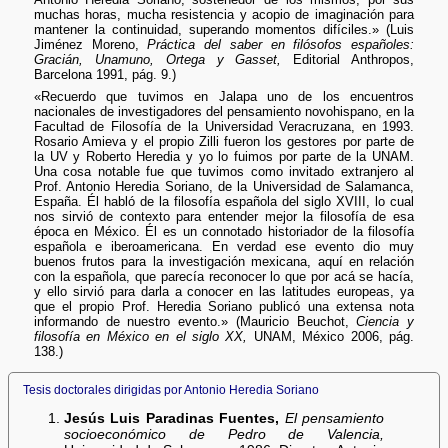
muchas horas, mucha resistencia y acopio de imaginación para
mantener la continuidad, superando momentos difíciles.» (Luis
Jiménez Moreno,
Práctica del saber en filósofos españoles:
Gracián, Unamuno, Ortega y Gasset,
Editorial Anthropos,
Barcelona 1991, pág. 9.)
«Recuerdo que tuvimos en Jalapa uno de los encuentros
nacionales de investigadores del pensamiento novohispano, en la
Facultad de Filosofía de la Universidad Veracruzana, en 1993.
Rosario Amieva y el propio Zilli fueron los gestores por parte de
la UV y Roberto Heredia y yo lo fuimos por parte de la UNAM.
Una cosa notable fue que tuvimos como invitado extranjero al
Prof. Antonio Heredia Soriano, de la Universidad de Salamanca,
España. Él habló de la filosofía española del siglo XVIII, lo cual
nos sirvió de contexto para entender mejor la filosofía de esa
época en México. Él es un connotado historiador de la filosofía
española e iberoamericana. En verdad ese evento dio muy
buenos frutos para la investigación mexicana, aquí en relación
con la española, que parecía reconocer lo que por acá se hacía,
y ello sirvió para darla a conocer en las latitudes europeas, ya
que el propio Prof. Heredia Soriano publicó una extensa nota
informando de nuestro evento.» (Mauricio Beuchot,
Ciencia y
filosofía en México en el siglo XX,
UNAM, México 2006, pág.
138.)
Tesis doctorales dirigidas por Antonio Heredia Soriano
Jesús Luis Paradinas Fuentes,
El pensamiento
socioeconómico de Pedro de Valencia,