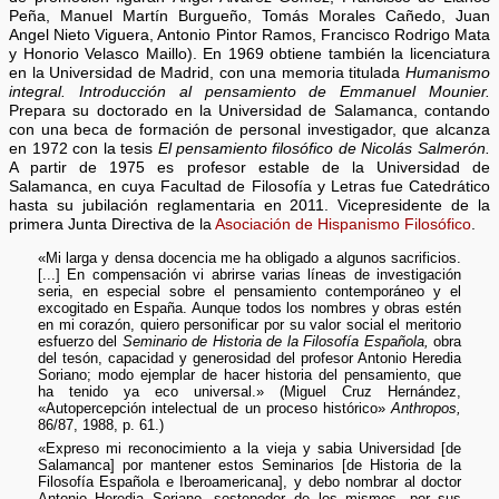
Peña, Manuel Martín Burgueño, Tomás Morales Cañedo, Juan
Angel Nieto Viguera, Antonio Pintor Ramos, Francisco Rodrigo Mata
y Honorio Velasco Maillo). En 1969 obtiene también la licenciatura
en la Universidad de Madrid, con una memoria titulada
Humanismo
integral. Introducción al pensamiento de Emmanuel Mounier.
Prepara su doctorado en la Universidad de Salamanca, contando
con una beca de formación de personal investigador, que alcanza
en 1972 con la tesis
El pensamiento filosófico de Nicolás Salmerón.
A partir de 1975 es profesor estable de la Universidad de
Salamanca, en cuya Facultad de Filosofía y Letras fue Catedrático
hasta su jubilación reglamentaria en 2011. Vicepresidente de la
primera Junta Directiva de la
Asociación de Hispanismo Filosófico
.
«Mi larga y densa docencia me ha obligado a algunos sacrificios.
[...] En compensación vi abrirse varias líneas de investigación
seria, en especial sobre el pensamiento contemporáneo y el
excogitado en España. Aunque todos los nombres y obras estén
en mi corazón, quiero personificar por su valor social el meritorio
esfuerzo del
Seminario de Historia de la Filosofía Española,
obra
del tesón, capacidad y generosidad del profesor Antonio Heredia
Soriano; modo ejemplar de hacer historia del pensamiento, que
ha tenido ya eco universal.» (Miguel Cruz Hernández,
«Autopercepción intelectual de un proceso histórico»
Anthropos,
86/87, 1988, p. 61.)
«Expreso mi reconocimiento a la vieja y sabia Universidad [de
Salamanca] por mantener estos Seminarios [de Historia de la
Filosofía Española e Iberoamericana], y debo nombrar al doctor
Antonio Heredia Soriano, sostenedor de los mismos, por sus