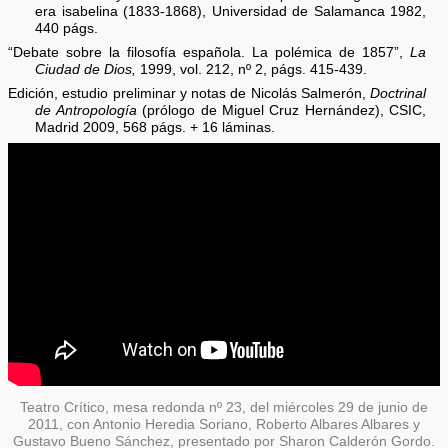
era isabelina (1833-1868), Universidad de Salamanca 1982,
440 págs.
“Debate sobre la filosofía española. La polémica de 1857”,
La
Ciudad de Dios,
1999, vol. 212, nº 2, págs. 415-439.
Edición, estudio preliminar y notas de Nicolás Salmerón,
Doctrinal
de Antropología
(prólogo de Miguel Cruz Hernández), CSIC,
Madrid 2009, 568 págs. + 16 láminas.
Teatro Crítico, mesa redonda nº 23, del miércoles 29 de junio de
2011, con Antonio Heredia Soriano, Roberto Albares Albares y
Gustavo Bueno Sánchez, presentado por Sharon Calderón Gordo.