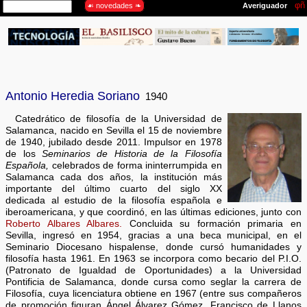
Antonio Heredia Soriano
1940
Catedrático de filosofía de la Universidad de
Salamanca, nacido en Sevilla el 15 de noviembre
de 1940, jubilado desde 2011. Impulsor en 1978
de los
Seminarios de Historia de la Filosofía
Española,
celebrados de forma ininterrumpida en
Salamanca cada dos años, la institución más
importante del último cuarto del siglo XX
dedicada al estudio de la filosofía española e
iberoamericana, y que coordinó, en las últimas ediciones, junto con
Roberto Albares Albares.
Concluida su formación primaria en
Sevilla, ingresó en 1954, gracias a una beca municipal, en el
Seminario Diocesano hispalense, donde cursó humanidades y
filosofía hasta 1961. En 1963 se incorpora como becario del P.I.O.
(Patronato de Igualdad de Oportunidades) a la Universidad
Pontificia de Salamanca, donde cursa como seglar la carrera de
Filosofía, cuya licenciatura obtiene en 1967 (entre sus compañeros
de promoción figuran Ángel Álvarez Gómez, Francisco de Llanos