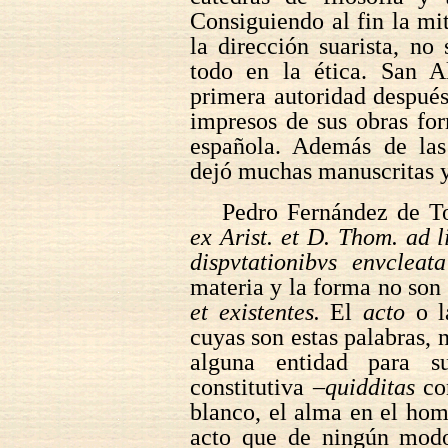
Consiguiendo al fin la mit
la dirección suarista, no 
todo en la ética. San A
primera autoridad despué
impresos de sus obras fo
española. Además de las 
dejó muchas manuscritas 
Pedro Fernández de T
ex Arist. et D. Thom. ad li
dispvtationibvs envcleata
materia y la forma no son
et existentes.
El
acto
o 
cuyas son estas palabras, 
alguna entidad para s
constitutiva –
quidditas
con
blanco, el alma en el homb
acto que de ningún modo