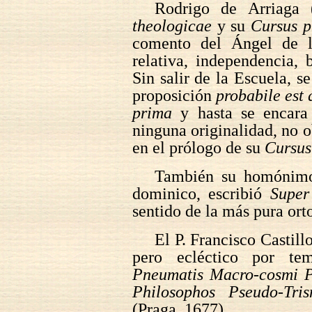
Rodrigo de Arriaga
theologicae
y su
Cursus p
comento del Ángel de l
relativa, independencia, 
Sin salir de la Escuela, s
proposición
probabile est 
prima
y hasta se encara
ninguna originalidad, no o
en el prólogo de su
Cursus
También su homónimo
dominico, escribió
Super
sentido de la más pura ort
El P. Francisco Castil
pero ecléctico por te
Pneumatis Macro-cosmi Ph
Philosophos Pseudo-Tri
(Praga, 1677).