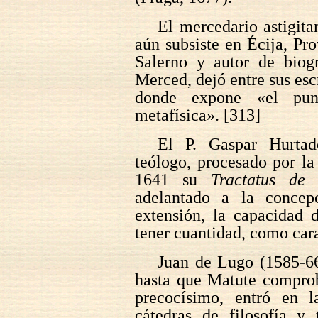
El mercedario astigit
aún subsiste en Écija, Pr
Salerno y autor de biogr
Merced, dejó entre sus esc
donde expone «el punt
metafísica». [313]
El P. Gaspar Hurtado
teólogo, procesado por la
1641 su
Tractatus de
adelantado a la concepc
extensión, la capacidad 
tener cuantidad, como cara
Juan de Lugo (1585-66
hasta que Matute comprob
precocísimo, entró en 
cátedras de filosofía 