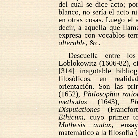
del cual se dice acto; po
blanco, no sería el acto n
en otras cosas. Luego el a
decir, a aquella que lla
expresa con vocablos te
alterable,
&c.
Descuella entre lo
Loblokowitz (1606-82), ci
[314] inagotable bibliog
filosóficos, en reali
orientación. Son las pri
(1652),
Philosophia ratio
methodus
(1643),
Ph
Disputationes
(Francfor
Ethicum,
cuyo primer to
Mathesis audax,
ensay
matemático a la filosofía (