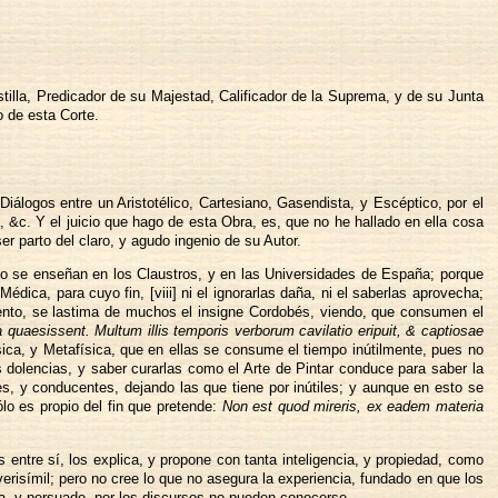
illa, Predicador de su Majestad, Calificador de la Suprema, y de su Junta
 de esta Corte.
 Diálogos entre un Aristotélico, Cartesiano, Gasendista, y Escéptico, por el
&c. Y el juicio que hago de esta Obra, es, que no he hallado en ella cosa
er parto del claro, y agudo ingenio de su Autor.
omo se enseñan en los Claustros, y en las Universidades de España; porque
Médica, para cuyo fin, [viii] ni el ignorarlas daña, ni el saberlas aprovecha;
tento, se lastima de muchos el insigne Cordobés, viendo, que consumen el
a quaesissent. Multum illis temporis verborum cavilatio eripuit, & captiosae
ica, y Metafísica, que en ellas se consume el tiempo inútilmente, pues no
s dolencias, y saber curarlas como el Arte de Pintar conduce para saber la
iles, y conducentes, dejando las que tiene por inútiles; y aunque en esto se
o es propio del fin que pretende:
Non est quod mireris, ex eadem materia
 entre sí, los explica, y propone con tanta inteligencia, y propiedad, como
risímil; pero no cree lo que no asegura la experiencia, fundado en que los
ica, y persuade, por los discursos no pueden conocerse.