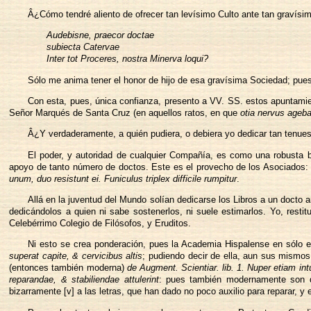
Â¿Cómo tendré aliento de ofrecer tan levísimo Culto ante tan gravís
Audebisne, praecor doctae
subiecta Catervae
Inter tot Proceres, nostra Minerva loqui?
Sólo me anima tener el honor de hijo de esa gravísima Sociedad; pues
Con esta, pues, única confianza, presento a VV. SS. estos apuntamie
Señor Marqués de Santa Cruz (en aquellos ratos, en que
otia nervus ageba
Â¿Y verdaderamente, a quién pudiera, o debiera yo dedicar tan tenues
El poder, y autoridad de cualquier Compañía, es como una robusta b
apoyo de tanto número de doctos. Este es el provecho de los Asociados: 
unum, duo resistunt ei. Funiculus triplex difficile rumpitur
.
Allá en la juventud del Mundo solían dedicarse los Libros a un docto 
dedicándolos a quien ni sabe sostenerlos, ni suele estimarlos. Yo, res
Celebérrimo Colegio de Filósofos, y Eruditos.
Ni esto se crea ponderación, pues la Academia Hispalense en sólo e
superat capite, & cervicibus altis
; pudiendo decir de ella, aun sus mismos
(entonces también moderna)
de Augment. Scientiar. lib. 1. Nuper etiam int
reparandae, & stabiliendae attulerint
: pues también modernamente son di
bizarramente [v] a las letras, que han dado no poco auxilio para reparar, 