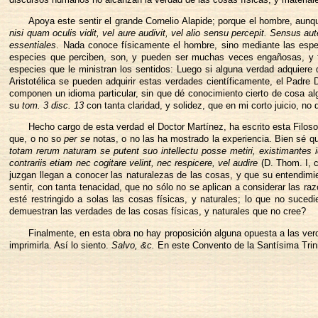
Apoya este sentir el grande Cornelio Alapide; porque el hombre, aunq
nisi quam oculis vidit, vel aure audivit, vel alio sensu percepit. Sensus 
essentiales
. Nada conoce físicamente el hombre, sino mediante las espec
especies que perciben, son, y pueden ser muchas veces engañosas, y fal
especies que le ministran los sentidos: Luego si alguna verdad adquiere 
Aristotélica se pueden adquirir estas verdades científicamente, el Padre
componen un idioma particular, sin que dé conocimiento cierto de cosa alg
su
tom. 3 disc. 13
con tanta claridad, y solidez, que en mi corto juicio, no 
Hecho cargo de esta verdad el Doctor Martínez, ha escrito esta Filosof
que, o no so
per se
notas, o no las ha mostrado la experiencia. Bien sé
totam rerum naturam se putent suo intellectu posse metiri, existimantes
contrariis etiam nec cogitare velint, nec respicere, vel audire
(D. Thom. I, c
juzgan llegan a conocer las naturalezas de las cosas, y que su entendimien
sentir, con tanta tenacidad, que no sólo no se aplican a considerar las r
esté restringido a solas las cosas físicas, y naturales; lo que no suce
demuestran las verdades de las cosas físicas, y naturales que no cree?
Finalmente, en esta obra no hay proposición alguna opuesta a las verd
imprimirla. Así lo siento.
Salvo, &c.
En este Convento de la Santísima Trin