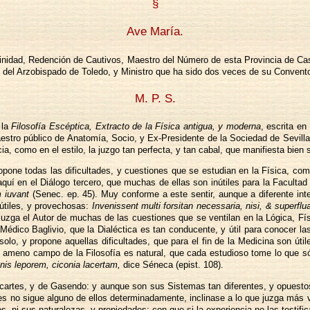
§
Ave María.
inidad, Redención de Cautivos, Maestro del Número de esta Provincia de Cast
 del Arzobispado de Toledo, y Ministro que ha sido dos veces de su Convento
M. P. S.
 la
Filosofía Escéptica, Extracto de la Física antigua, y moderna
, escrita en
stro público de Anatomía, Socio, y Ex-Presidente de la Sociedad de Sevilla, 
a, como en el estilo, la juzgo tan perfecta, y tan cabal, que manifiesta bien s
ropone todas las dificultades, y cuestiones que se estudian en la Física, c
 aquí en el Diálogo tercero, que muchas de ellas son inútiles para la Facultad 
 iuvant
(Senec. ep. 45). Muy conforme a este sentir, aunque a diferente in
útiles, y provechosas:
Invenissent multi forsitan necessaria, nisi, & superflu
uzga el Autor de muchas de las cuestiones que se ventilan en la Lógica, Fís
Médico Baglivio, que la Dialéctica es tan conducente, y útil para conocer la
a solo, y propone aquellas dificultades, que para el fin de la Medicina son út
ameno campo de la Filosofía es natural, que cada estudioso tome lo que sól
anis leporem, ciconia lacertam,
dice Séneca (epist. 108).
Descartes, y de Gasendo: y aunque son sus Sistemas tan diferentes, y opuestos
es no sigue alguno de ellos determinadamente, inclinase a lo que juzga más ve
, ni sus naturalezas, y propiedades; con que si la experiencia no las testif