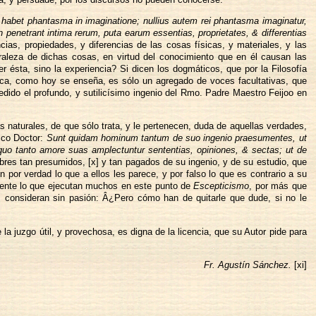
uius habet phantasma in imaginatione; nullius autem rei phantasma imaginatur,
 penetrant intima rerum, puta earum essentias, proprietates, & differentias
as, propiedades, y diferencias de las cosas físicas, y materiales, y las
raleza de dichas cosas, en virtud del conocimiento que en él causan las
 ésta, sino la experiencia? Si dicen los dogmáticos, que por la Filosofía
ísica, como hoy se enseña, es sólo un agregado de voces facultativas, que
edido el profundo, y sutilicísimo ingenio del Rmo. Padre Maestro Feijoo en
s naturales, de que sólo trata, y le pertenecen, duda de aquellas verdades,
ico Doctor:
Sunt quidam hominum tantum de suo ingenio praesumentes, ut
quo tanto amore suas amplectuntur sententias, opiniones, & sectas; ut de
mbres tan presumidos, [x] y tan pagados de su ingenio, y de su estudio, que
 por verdad lo que a ellos les parece, y por falso lo que es contrario a su
iamente lo que ejecutan muchos en este punto de
Escepticismo
, por más que
as consideran sin pasión: Â¿Pero cómo han de quitarle que dude, si no le
a juzgo útil, y provechosa, es digna de la licencia, que su Autor pide para
Fr. Agustín Sánchez.
[xi]