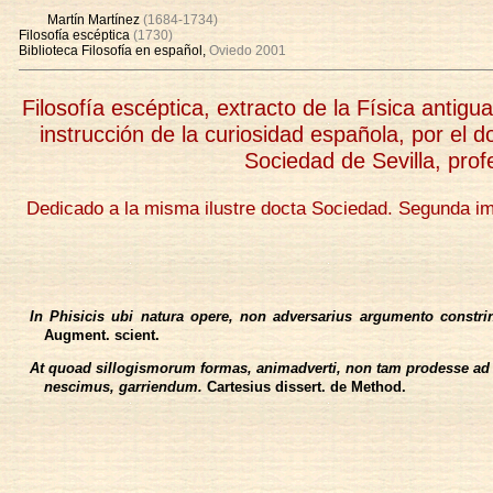
Martín Martínez
(1684-1734)
Filosofía escéptica
(1730)
Biblioteca Filosofía en español,
Oviedo 2001
Filosofía escéptica, extracto de la Física antig
instrucción de la curiosidad española, por el 
Sociedad de Sevilla, pro
Dedicado a la misma ilustre docta Sociedad. Segunda imp
In Phisicis ubi natura opere, non adversarius argumento constr
Augment. scient.
At quoad sillogismorum formas, animadverti, non tam prodesse ad e
nescimus, garriendum.
Cartesius dissert. de Method.