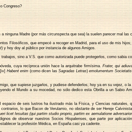
imo Congreso?
 a ninguna Madre (por más circunspecta que sea) la suelen parecer mal las c
ntos Filosóficos, que empecé a recoger en Madrid, para el uso de mis hijo
t
) y hoy doy al público por instancia de algunos Amigos.
 trabajos, sino a V.S. que como autorizada puede protegerlos, como sabia co
óveda, cuya recíproca unión hace la arquitrabe firmísima.
Frater, qui adiuv
[iv]
Habent enim
(como dicen las
Sagradas Letras
)
emolumentum Societatis su
amigo, que supiese juzgarlos, y pudiese defenderlos; hoy ya en su vejez, o l
tituyendo el Mundo a su mocedad, no sólo dedico esta Obrilla a un Sabio 
l espacio de seis lustros ha ilustrado más la Física, y Ciencias naturales
 contrarios, lo que Bacon de Verulamio, no obstante de ser Hereje Calvinista
ueri licet Iesuitas (qui partim studio proprio, partim ex aemulatione adversar
gnos de observar nuestros Socios Hispalenses, que parte por aplicación
y establecer la profesión Médica, en España casi ya cadente.