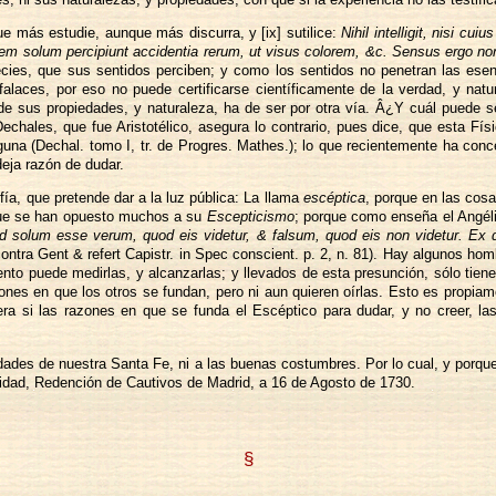
ue más estudie, aunque más discurra, y [ix] sutilice:
Nihil intelligit, nisi c
autem solum percipiunt accidentia rerum, ut visus colorem, &c. Sensus ergo non
ies, que sus sentidos perciben; y como los sentidos no penetran las esenci
aces, por eso no puede certificarse científicamente de la verdad, y natu
de sus propiedades, y naturaleza, ha de ser por otra vía. Â¿Y cuál puede ser
 Dechales, que fue Aristotélico, asegura lo contrario, pues dice, que esta F
una (Dechal. tomo I, tr. de Progres. Mathes.); lo que recientemente ha conc
deja razón de dudar.
ía, que pretende dar a la luz pública: La llama
escéptica
, porque en las cosa
 que se han opuesto muchos a su
Escepticismo
; porque como enseña el Angél
 id solum esse verum, quod eis videtur, & falsum, quod eis non videtur. Ex 
ontra Gent & refert Capistr. in Spec conscient. p. 2, n. 81). Hay algunos ho
to puede medirlas, y alcanzarlas; y llevados de esta presunción, sólo tienen
azones en que los otros se fundan, pero ni aun quieren oírlas. Esto es prop
diera si las razones en que se funda el Escéptico para dudar, y no creer, l
ades de nuestra Santa Fe, ni a las buenas costumbres. Por lo cual, y porque l
idad, Redención de Cautivos de Madrid, a 16 de Agosto de 1730.
§