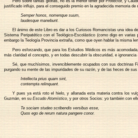
Pero sobre tantas glorias, no es la menor tener por Protector, y Caudi
justificado influjo, para el conseguido premio en la agradecida memoria de
Semper honos, nomenque suum,
laudesque manebunt.
El ánimo de este Libro es dar a los Curiosos Romancistas una idea de 
Sistema Peripatético con el Teológico-Escolástico (como digo en varias 
embargo la Teología Provincia extraña, como que oyen hablar la misma le
Pero esforzando, que para los Estudios Médicos es más acomodada, y
más claridad el concepto, y en todas descubrir la obscuridad, e ignoranci
Sé, que muchísimos, invenciblemente ocupados con sus doctrinas Fil
purgando su mente de las impuridades de su razón, y de las heces de sus 
Intellecta prius quam sint,
contempta relinquant.
Y pues ya está roto el hielo, y allanada esta materia contra los vu
Guzmán, en su
Escudo Atomístico
, y por otros Socios: yo también con el
Te sociam studeo scribendis versibus esse,
Quos ego de rerum natura pangere conor.