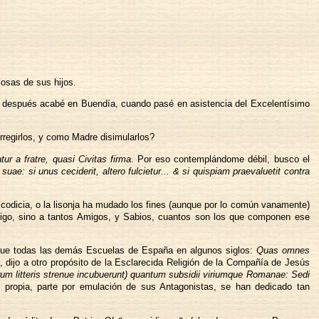
osas de sus hijos.
s; después acabé en Buendía, cuando pasé en asistencia del Excelentísimo
rregirlos, y como Madre disimularlos?
atur a fratre, quasi Civitas firma
. Por eso contemplándome débil, busco el
ae: si unus ceciderit, altero fulcietur... & si quispiam praevaluetit contra
a codicia, o la lisonja ha mudado los fines (aunque por lo común vanamente)
Amigo, sino a tantos Amigos, y Sabios, cuantos son los que componen ese
, que todas las demás Escuelas de España en algunos siglos:
Quas omnes
, dijo a otro propósito de la Esclarecida Religión de la Compañía de Jesús
iorum litteris strenue incubuerunt) quantum subsidii viriumque Romanae: Sedi
 propia, parte por emulación de sus Antagonistas, se han dedicado tan