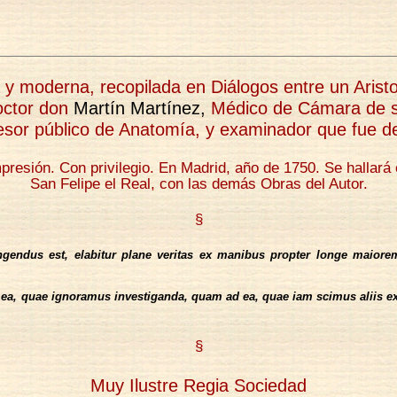
ua y moderna, recopilada en Diálogos entre un Arist
doctor don
Martín Martínez,
Médico de Cámara de su
fesor público de Anatomía, y examinador que fue d
resión. Con privilegio. En Madrid, año de 1750. Se hallará e
San Felipe el Real, con las demás Obras del Autor.
§
ingendus est, elabitur plane veritas ex manibus propter longe maior
a, quae ignoramus investiganda, quam ad ea, quae iam scimus aliis expon
§
Muy Ilustre Regia Sociedad