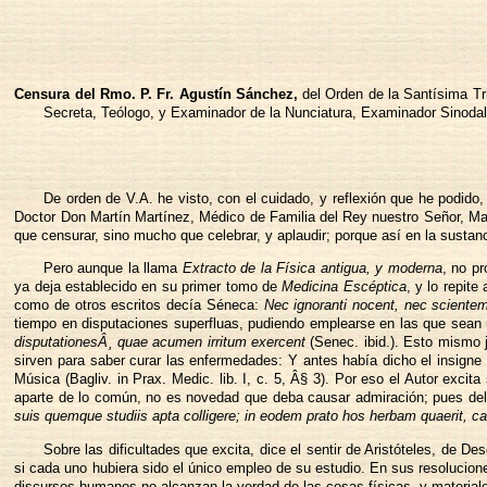
Censura del Rmo. P. Fr. Agustín Sánchez,
del Orden de la Santísima Tr
Secreta, Teólogo, y Examinador de la Nunciatura, Examinador Sinodal
De orden de V.A. he visto, con el cuidado, y reflexión que he podido,
Doctor Don Martín Martínez, Médico de Familia del Rey nuestro Señor, Mae
que censurar, sino mucho que celebrar, y aplaudir; porque así en la sustanci
Pero aunque la llama
Extracto de la Física antigua, y moderna
, no p
ya deja establecido en su primer tomo de
Medicina Escéptica
, y lo repite
como de otros escritos decía Séneca:
Nec ignoranti nocent, nec scientem
tiempo en disputaciones superfluas, pudiendo emplearse en las que sean 
disputationesÂ¸ quae acumen irritum exercent
(Senec. ibid.). Esto mismo j
sirven para saber curar las enfermedades: Y antes había dicho el insigne 
Música (Bagliv. in Prax. Medic. lib. I, c. 5, Â§ 3). Por eso el Autor excit
aparte de lo común, no es novedad que deba causar admiración; pues del 
suis quemque studiis apta colligere; in eodem prato hos herbam quaerit, c
Sobre las dificultades que excita, dice el sentir de Aristóteles, de 
si cada uno hubiera sido el único empleo de su estudio. En sus resolucion
discursos humanos no alcanzan la verdad de las cosas físicas, y materiales