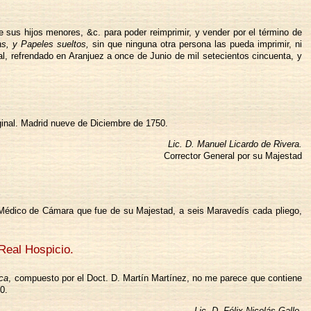
sus hijos menores, &c. para poder reimprimir, y vender por el término de
as, y Papeles sueltos,
sin que ninguna otra persona las pueda imprimir, ni
l, refrendado en Aranjuez a once de Junio de mil setecientos cincuenta, y
iginal. Madrid nueve de Diciembre de 1750.
Lic. D. Manuel Licardo de Rivera.
Corrector General por su Majestad
 Médico de Cámara que fue de su Majestad, a seis Maravedís cada pliego,
 Real Hospicio.
ica
, compuesto por el Doct. D. Martín Martínez, no me parece que contiene
0.
Lic. D. Félix Nicolás Gallo.