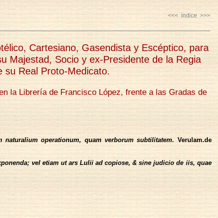
<<<
índice
>>>
otélico, Cartesiano, Gasendista y Escéptico, para
 Majestad, Socio y ex-Presidente de la Regia
e su Real Proto-Medicato.
n la Librería de Francisco López, frente a las Gradas de
em naturalium operationum, quam verborum subtilitatem.
Verulam.de
enda; vel etiam ut ars Lulii ad copiose, & sine judicio de iis, quae