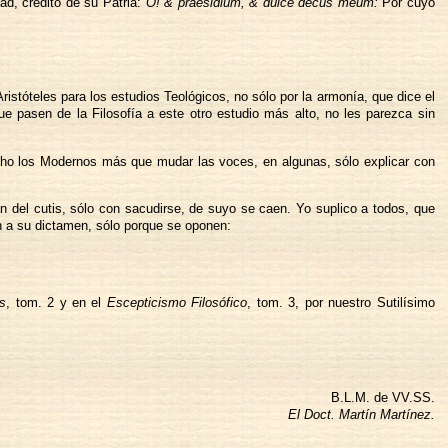
ad, crédito de su Patria:
O! & praesidium, & dulce decus meum:
Por cuyo
stóteles para los estudios Teológicos, no sólo por la armonía, que dice el
e pasen de la Filosofía a este otro estudio más alto, no les parezca sin
cho los Modernos más que mudar las voces, en algunas, sólo explicar con
del cutis, sólo con sacudirse, de suyo se caen. Yo suplico a todos, que
n a su dictamen, sólo porque se oponen:
as
, tom. 2 y en el
Escepticismo Filosófico
, tom. 3, por nuestro Sutilísimo
B.L.M. de VV.SS.
El Doct. Martín Martínez.