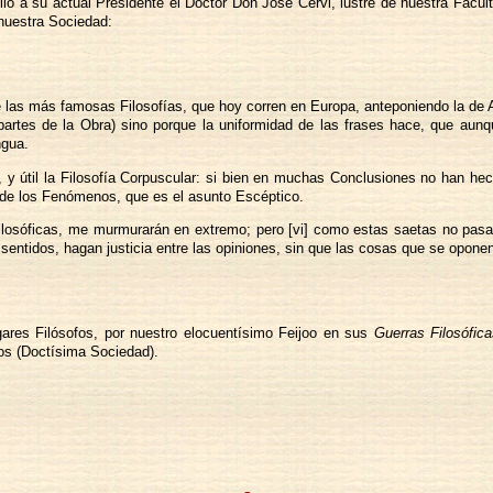
llo a su actual Presidente el Doctor Don José Cervi, lustre de nuestra Facult
 nuestra Sociedad:
las más famosas Filosofías, que hoy corren en Europa, anteponiendo la de Ari
partes de la Obra) sino porque la uniformidad de las frases hace, que aunqu
ngua.
 útil la Filosofía Corpuscular: si bien en muchas Conclusiones no han he
a de los Fenómenos, que es el asunto Escéptico.
osóficas, me murmurarán en extremo; pero [vi] como estas saetas no pasan 
sentidos, hagan justicia entre las opiniones, sin que las cosas que se opone
lgares Filósofos, por nuestro elocuentísimo Feijoo en sus
Guerras Filosófic
los (Doctísima Sociedad).