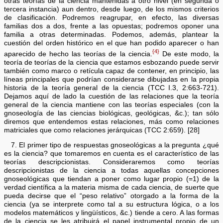
otras teorías de la ciencia mantenidas a otro nivel (en segunda o
tercera instancia) aun dentro, desde luego, de los mismos criterios
de clasificación. Podremos reagrupar, en efecto, las diversas
familias dos a dos, frente a las opuestas; podremos oponer una
familia a otras determinadas. Podemos, además, plantear la
cuestión del orden histórico en el que han podido aparecer o han
{4}
aparecido de hecho las teorías de la ciencia.
De este modo, la
teoría de teorías de la ciencia que estamos esbozando puede servir
también como marco o retícula capaz de contener, en principio, las
líneas principales que podrían considerarse dibujadas en la propia
historia de la teoría general de la ciencia (TCC I.3, 2:663-721).
Dejamos aquí de lado la cuestión de las relaciones que la teoría
general de la ciencia mantiene con las teorías especiales (con la
gnoseología de las ciencias biológicas, geológicas, &c.); tan sólo
diremos que entendemos estas relaciones, más como relaciones
matriciales que como relaciones jerárquicas (TCC 2:659). [28]
7. El primer tipo de respuestas gnoseológicas a la pregunta ¿qué
es la ciencia? que tomaremos en cuenta es el característico de las
teorías descripcionistas. Consideraremos como teorías
descripcionistas de la ciencia a todas aquellas concepciones
gnoseológicas que tiendan a poner como lugar propio (=1) de la
verdad científica a la materia misma de cada ciencia, de suerte que
pueda decirse que el “peso relativo” otorgado a la forma de la
ciencia (ya se interprete como tal a su estructura lógica, o a los
modelos matemáticos y lingüísticos, &c.) tiende a cero. A las formas
de la ciencia se les atribuirá el papel instrumental propio de un