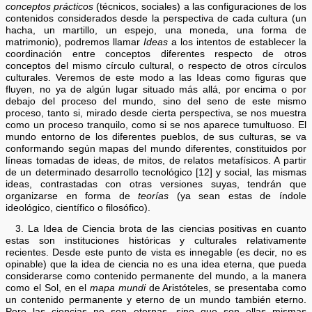
conceptos prácticos
(técnicos, sociales) a las configuraciones de los
contenidos considerados desde la perspectiva de cada cultura (un
hacha, un martillo, un espejo, una moneda, una forma de
matrimonio), podremos llamar
Ideas
a los intentos de establecer la
coordinación entre conceptos diferentes respecto de otros
conceptos del mismo círculo cultural, o respecto de otros círculos
culturales. Veremos de este modo a las Ideas como figuras que
fluyen, no ya de algún lugar situado más allá, por encima o por
debajo del proceso del mundo, sino del seno de este mismo
proceso, tanto si, mirado desde cierta perspectiva, se nos muestra
como un proceso tranquilo, como si se nos aparece tumultuoso. El
mundo entorno de los diferentes pueblos, de sus culturas, se va
conformando según mapas del mundo diferentes, constituidos por
líneas tomadas de ideas, de mitos, de relatos metafísicos. A partir
de un determinado desarrollo tecnológico [12] y social, las mismas
ideas, contrastadas con otras versiones suyas, tendrán que
organizarse en forma de
teorías
(ya sean estas de índole
ideológico, científico o filosófico).
3. La Idea de Ciencia brota de las ciencias positivas en cuanto
estas son instituciones históricas y culturales relativamente
recientes. Desde este punto de vista es innegable (es decir, no es
opinable) que la idea de ciencia no es una idea eterna, que pueda
considerarse como contenido permanente del mundo, a la manera
como el Sol, en el
mapa mundi
de Aristóteles, se presentaba como
un contenido permanente y eterno de un mundo también eterno.
Pero las ciencias no son eternas, sino que son ellas mismas