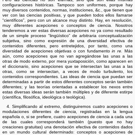
configuraciones históricas. Tampoco son uniformes, porque hay
muy diversos contenidos, normas, instituciones, &c., que tienen que
ver con las ciencias positivas, y que pueden todos ellos llamarse
“científicos”, pero con un alcance muy distinto. Hay, en resolución,
muy diferentes acepciones o conceptos de ciencia. Nosotros
tenderemos a ver estas diversas acepciones no ya como resultado
de un simple proceso “lingüístico” de arbitraria conceptualización
subjetiva, sino como expresión de una diversidad efectiva de
contenidos diferentes, pero entretejidos, por tanto, como una
diversidad de acepciones objetivas o con fundamento
in re.
Más
aún, como acepciones que no van agregándose las unas a las
otras de modo externo, por mera yuxtaposición, como aparecen en
el diccionario, sino acepciones que se intersectan las unas a las
otras, como se intersectan, a veces de modo turbulento, los
contenidos correspondientes. Las ideas de ciencia que puedan ser
determinadas a partir de estos diferentes conceptos serán también
diferentes; y las teorías orientadas a establecer los nexos entre
estas diversas ideas serán también múltiples y de diferente estirpe
(científica, filosófica, ideológica o teológica).
4. Simplificando al extremo, distinguiremos cuatro acepciones o
modulaciones diferentes de
ciencia,
registradas en la lengua
española o, si se prefiere, cuatro acepciones de
ciencia
a cada una
de las cuales corresponderá también (puesto que no hay
creaciones gratuitas) una denotación efectiva de contenidos dados
en un mundo cultural determinado: conceptos o acepciones de