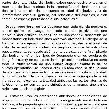
partes de una totalidad distributiva caben opciones diferentes, en el
momento de llevar a efecto la interpretación, principalmente estas
dos: la idea de ciencia, en cuanto totalidad distributiva, ¿ha de
interpretarse como un género, por relación a sus especies, o bien
como una especie por relación a sus individuos?
Desde luego daremos por supuesto que cada ciencia positiva o,
si se quiere, el
cuerpo
de cada ciencia positiva, es una
individualidad definida, es decir, no es una especie susceptible de
manifestarse en individuaciones objetivas diversas. El cuerpo de la
Geometría, por ejemplo, es un cuerpo singular, desde el punto de
vista de su estructura global, sin perjuicio de que tal estructura
pueda presentarse, desde algún punto de vista, como “multiplicada
distributivamente” en los libros de Geometría o en los cerebros de
los geómetras (y en este caso, la multiplicación distributiva no sería
tanto la multiplicación de una ciencia singular cuanto la de los
sujetos operatorios vinculados a ella). En todo caso, la singularidad
de una ciencia no tiene nada que ver con una supuesta simplicidad:
la individualidad de cada ciencia es la que corresponde a un
individuo complejo, a una totalidad atributiva; las partes internas de
la Geometría no son partes distributivas de la misma, sino partes
atributivas del sistema global.
4. Estamos, con las precisiones anteriores, en condiciones de
responder, aunque sólo sea en el terreno generalísimo de la teoría
holótica, a la pregunta gnoseológica principal: ¿qué es aquello que
hace que una ciencia se constituya como una singularidad en sí