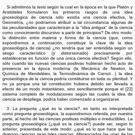
Si admitimos la tesis según la cual en la época en la que Platón y
Aristóteles formularon los primeros rasgos de una idea
gnoseológica de ciencia sólo existía una ciencia efectiva, la
Geometría, ¿no podríamos atribuir a tal circunstancia algunas de
las peculiaridades que caracterizan a la “idea antigua” de la ciencia
como conocimiento discursivo a partir de principios? De otro modo:
la distinción entre
materia
y
forma
de la ciencia (que, como
expondremos a continuación, constituye la clave de la idea
gnoseológica de ciencia) ¿no tendría que ser entendida según un
sesgo característico (y distorsionado) precisamente por
establecerse en función de una única ciencia efectiva? Según ello,
sólo cuando las nuevas ciencias positivas hubieran hecho acto de
presencia en la época moderna (la Mecánica de Newton, la
Química de Mendeléiev, la Termodinámica de Carnot…) la idea
gnoseológica de la ciencia podría constituirse en toda su plenitud. Y
no ya porque una tal constitución hubiera debido ser llevada a
efecto de un modo instantáneo, sino sencillamente porque el [22]
sistema completo de modulaciones según las cuales la idea de
ciencia se despliega, podría haber comenzado a organizarse.
3. La pregunta ¿qué es la ciencia?, en tanto es interpretada
como pregunta gnoseológica, la supondremos referida, por nuestra
parte, al hecho de las ciencias positivas múltiples e irreductibles. La
pregunta gnoseológica (¿qué es la ciencia?) puede ser, según lo
anterior, presentada de este modo: ¿qué es lo que hace que las
diversas ciencias sean tales ciencias, diferenciadas las unas de las