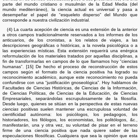
parte del mundo cristiano o musulmán de la Edad Media (del
mundo mediterráneo), la ciencia actual es universal y pasa a
desempeñar el papel de “esqueleto disperso” del Mundo que
corresponde a nuestra civilización industrial.
(4) La cuarta acepción de ciencia es una extensión de la anterior
a otros campos tradicionalmente reservados a los informes de los
anticuarios, de los cronistas, a los relatos de viajes, a las
descripciones geográficas o históricas, a la novela psicológica o a
las experiencias místicas. Esta extensión requerirá una enérgica
reformulación de los materiales tratados por aquellas disciplinas, a
fin de transformarlas en campos de lo que llamamos hoy “ciencias
humanas”. [15] De hecho el proceso de reconstrucción de estos
campos según el formato de la ciencia positiva ha logrado su
reconocimiento académico, aunque este reconocimiento no pueda
confundirse con una “justificación gnoseológica”. Hoy hablamos de
Facultades de Ciencias Históricas, de Ciencias de la Información,
de Ciencias Políticas, de Ciencias de la Educación, de Ciencias
Empresariales, separándolas escrupulosamente de la filosofía.
Desde luego, quienes se sitúan en la perspectiva de estas nuevas
ciencias
positivas suelen mantener una escrupulosa voluntad de
cientificidad autónoma: los psicólogos, los pedagogos, los
historiadores, los filólogos, los economistas, los politólogos, &c.,
manifestarán, una y otra vez, su voluntad de pisar en el terreno
firme de una ciencia positiva que nada quiere saber de las
especulaciones filosóficas. Cualquiera que sea la opinión que esta