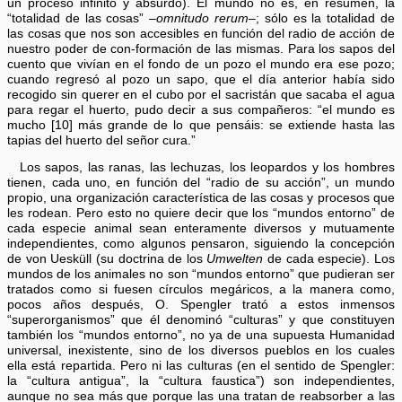
un proceso infinito y absurdo). El mundo no es, en resumen, la
“totalidad de las cosas”
–omnitudo rerum–
; sólo es la totalidad de
las cosas que nos son accesibles en función del radio de acción de
nuestro poder de con-formación de las mismas. Para los sapos del
cuento que vivían en el fondo de un pozo el mundo era ese pozo;
cuando regresó al pozo un sapo, que el día anterior había sido
recogido sin querer en el cubo por el sacristán que sacaba el agua
para regar el huerto, pudo decir a sus compañeros: “el mundo es
mucho [10] más grande de lo que pensáis: se extiende hasta las
tapias del huerto del señor cura.”
Los sapos, las ranas, las lechuzas, los leopardos y los hombres
tienen, cada uno, en función del “radio de su acción”, un mundo
propio, una organización característica de las cosas y procesos que
les rodean. Pero esto no quiere decir que los “mundos entorno” de
cada especie animal sean enteramente diversos y mutuamente
independientes, como algunos pensaron, siguiendo la concepción
de von Uesküll (su doctrina de los
Umwelten
de cada especie). Los
mundos de los animales no son “mundos entorno” que pudieran ser
tratados como si fuesen círculos megáricos, a la manera como,
pocos años después, O. Spengler trató a estos inmensos
“superorganismos” que él denominó “culturas” y que constituyen
también los “mundos entorno”, no ya de una supuesta Humanidad
universal, inexistente, sino de los diversos pueblos en los cuales
ella está repartida. Pero ni las culturas (en el sentido de Spengler:
la “cultura antigua”, la “cultura faustica”) son independientes,
aunque no sea más que porque las una tratan de reabsorber a las