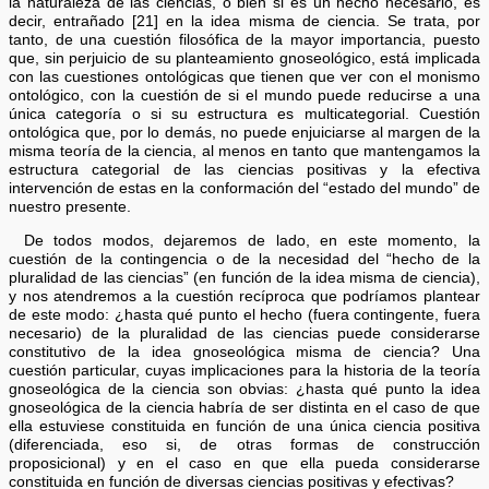
la naturaleza de las ciencias, o bien si es un hecho necesario, es
decir, entrañado [21] en la idea misma de ciencia. Se trata, por
tanto, de una cuestión filosófica de la mayor importancia, puesto
que, sin perjuicio de su planteamiento gnoseológico, está implicada
con las cuestiones ontológicas que tienen que ver con el monismo
ontológico, con la cuestión de si el mundo puede reducirse a una
única categoría o si su estructura es multicategorial. Cuestión
ontológica que, por lo demás, no puede enjuiciarse al margen de la
misma teoría de la ciencia, al menos en tanto que mantengamos la
estructura categorial de las ciencias positivas y la efectiva
intervención de estas en la conformación del “estado del mundo” de
nuestro presente.
De todos modos, dejaremos de lado, en este momento, la
cuestión de la contingencia o de la necesidad del “hecho de la
pluralidad de las ciencias” (en función de la idea misma de ciencia),
y nos atendremos a la cuestión recíproca que podríamos plantear
de este modo: ¿hasta qué punto el hecho (fuera contingente, fuera
necesario) de la pluralidad de las ciencias puede considerarse
constitutivo de la idea gnoseológica misma de ciencia? Una
cuestión particular, cuyas implicaciones para la historia de la teoría
gnoseológica de la ciencia son obvias: ¿hasta qué punto la idea
gnoseológica de la ciencia habría de ser distinta en el caso de que
ella estuviese constituida en función de una única ciencia positiva
(diferenciada, eso si, de otras formas de construcción
proposicional) y en el caso en que ella pueda considerarse
constituida en función de diversas ciencias positivas y efectivas?