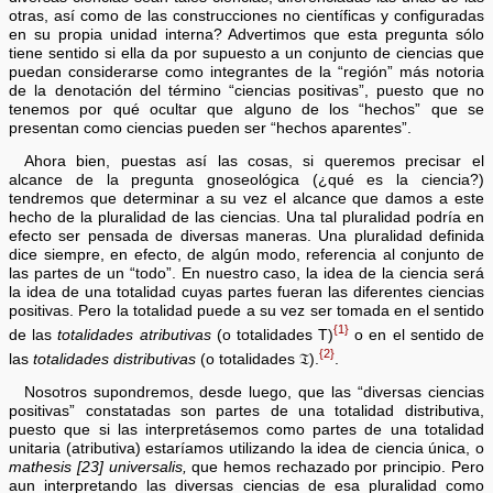
otras, así como de las construcciones no científicas y configuradas
en su propia unidad interna? Advertimos que esta pregunta sólo
tiene sentido si ella da por supuesto a un conjunto de ciencias que
puedan considerarse como integrantes de la “región” más notoria
de la denotación del término “ciencias positivas”, puesto que no
tenemos por qué ocultar que alguno de los “hechos” que se
presentan como ciencias pueden ser “hechos aparentes”.
Ahora bien, puestas así las cosas, si queremos precisar el
alcance de la pregunta gnoseológica (¿qué es la ciencia?)
tendremos que determinar a su vez el alcance que damos a este
hecho de la pluralidad de las ciencias. Una tal pluralidad podría en
efecto ser pensada de diversas maneras. Una pluralidad definida
dice siempre, en efecto, de algún modo, referencia al conjunto de
las partes de un “todo”. En nuestro caso, la idea de la ciencia será
la idea de una totalidad cuyas partes fueran las diferentes ciencias
positivas. Pero la totalidad puede a su vez ser tomada en el sentido
{1}
de las
totalidades atributivas
(o totalidades T)
o en el sentido de
{2}
las
totalidades distributivas
(o totalidades 𝔗).
.
Nosotros supondremos, desde luego, que las “diversas ciencias
positivas” constatadas son partes de una totalidad distributiva,
puesto que si las interpretásemos como partes de una totalidad
unitaria (atributiva) estaríamos utilizando la idea de ciencia única, o
mathesis [23] universalis,
que hemos rechazado por principio. Pero
aun interpretando las diversas ciencias de esa pluralidad como