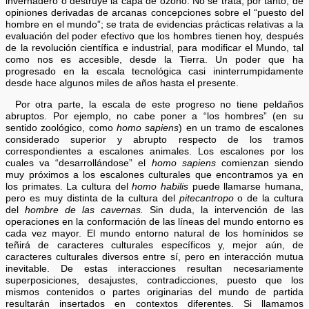
invernadero o destruye la capa de ozono. No se trata, por tanto, de
opiniones derivadas de arcanas concepciones sobre el “puesto del
hombre en el mundo”; se trata de evidencias prácticas relativas a la
evaluación del poder efectivo que los hombres tienen hoy, después
de la revolución científica e industrial, para modificar el Mundo, tal
como nos es accesible, desde la Tierra. Un poder que ha
progresado en la escala tecnológica casi ininterrumpidamente
desde hace algunos miles de años hasta el presente.
Por otra parte, la escala de este progreso no tiene peldaños
abruptos. Por ejemplo, no cabe poner a “los hombres” (en su
sentido zoológico, como
homo sapiens
) en un tramo de escalones
considerado superior y abrupto respecto de los tramos
correspondientes a escalones animales. Los escalones por los
cuales va “desarrollándose” el
homo sapiens
comienzan siendo
muy próximos a los escalones culturales que encontramos ya en
los primates. La cultura del
homo habilis
puede llamarse humana,
pero es muy distinta de la cultura del
pitecantropo
o de la cultura
del
hombre de las cavernas.
Sin duda, la intervención de las
operaciones en la conformación de las líneas del mundo entorno es
cada vez mayor. El mundo entorno natural de los homínidos se
teñirá de caracteres culturales específicos y, mejor aún, de
caracteres culturales diversos entre sí, pero en interacción mutua
inevitable. De estas interacciones resultan necesariamente
superposiciones, desajustes, contradicciones, puesto que los
mismos contenidos o partes originarias del mundo de partida
resultarán insertados en contextos diferentes. Si llamamos