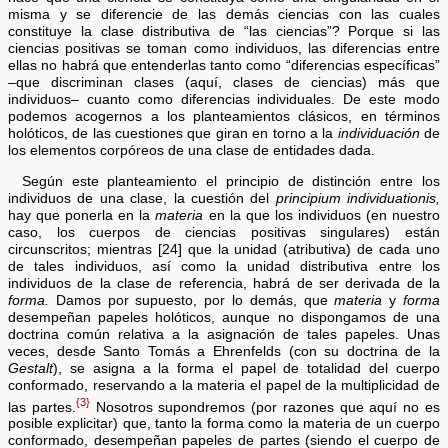
misma y se diferencie de las demás ciencias con las cuales
constituye la clase distributiva de “las ciencias”? Porque si las
ciencias positivas se toman como individuos, las diferencias entre
ellas no habrá que entenderlas tanto como “diferencias específicas”
–que discriminan clases (aquí, clases de ciencias) más que
individuos– cuanto como diferencias individuales. De este modo
podemos acogernos a los planteamientos clásicos, en términos
holóticos, de las cuestiones que giran en torno a la
individuación
de
los elementos corpóreos de una clase de entidades dada.
Según este planteamiento el principio de distinción entre los
individuos de una clase, la cuestión del
principium individuationis,
hay que ponerla en la
materia
en la que los individuos (en nuestro
caso, los cuerpos de ciencias positivas singulares) están
circunscritos; mientras [24] que la unidad (atributiva) de cada uno
de tales individuos, así como la unidad distributiva entre los
individuos de la clase de referencia, habrá de ser derivada de la
forma.
Damos por supuesto, por lo demás, que
materia
y
forma
desempeñan papeles holóticos, aunque no dispongamos de una
doctrina común relativa a la asignación de tales papeles. Unas
veces, desde Santo Tomás a Ehrenfelds (con su doctrina de la
Gestalt
), se asigna a la forma el papel de totalidad del cuerpo
conformado, reservando a la materia el papel de la multiplicidad de
{3}
las partes.
Nosotros supondremos (por razones que aquí no es
posible explicitar) que, tanto la forma como la materia de un cuerpo
conformado, desempeñan papeles de partes (siendo el cuerpo de