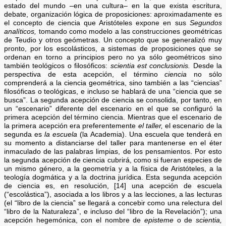
estado del mundo –en una cultura– en la que exista escritura,
debate, organización lógica de proposiciones: aproximadamente es
el concepto de ciencia que Aristóteles expone en sus
Segundos
analíticos,
tomando como modelo a las construcciones geométricas
de Teudio y otros geómetras. Un concepto que se generalizó muy
pronto, por los escolásticos, a sistemas de proposiciones que se
ordenan en torno a principios pero no ya sólo geométricos sino
también teológicos o filosóficos:
scientia est conclusionis.
Desde la
perspectiva de esta acepción, el término
ciencia
no sólo
comprenderá a la ciencia geométrica, sino también a las “ciencias”
filosóficas o teológicas, e incluso se hablará de una “ciencia que se
busca”. La segunda acepción de ciencia se consolida, por tanto, en
un “escenario” diferente del escenario en el que se configuró la
primera acepción del término ciencia. Mientras que el escenario de
la primera acepción era preferentemente
el taller,
el escenario de la
segunda es
la escuela
(la Academia). Una escuela que tenderá en
su momento a distanciarse del taller para mantenerse en el éter
inmaculado de las palabras limpias, de los pensamientos. Por esto
la segunda acepción de ciencia cubrirá, como si fueran especies de
un mismo género, a la geometría y a la física de Aristóteles, a la
teología dogmática y a la doctrina jurídica. Esta segunda acepción
de ciencia es, en resolución, [14] una acepción de escuela
(“escolástica”), asociada a los libros y a las lecciones, a las lecturas
(el “libro de la ciencia” se llegará a concebir como una relectura del
“libro de la Naturaleza”, e incluso del “libro de la Revelación”); una
acepción hegemónica, con el nombre de
episteme
o de
scientia,