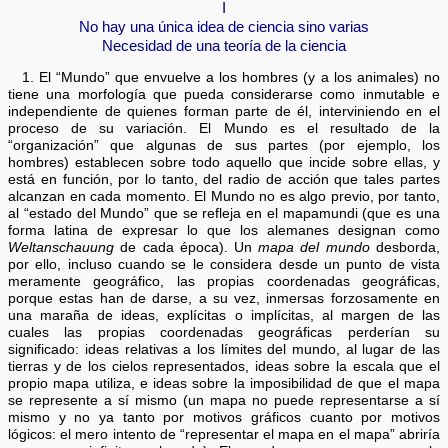
I
No hay una única idea de ciencia sino varias
Necesidad de una teoría de la ciencia
1. El “Mundo” que envuelve a los hombres (y a los animales) no
tiene una morfología que pueda considerarse como inmutable e
independiente de quienes forman parte de él, interviniendo en el
proceso de su variación. El Mundo es el resultado de la
“organización” que algunas de sus partes (por ejemplo, los
hombres) establecen sobre todo aquello que incide sobre ellas, y
está en función, por lo tanto, del radio de acción que tales partes
alcanzan en cada momento. El Mundo no es algo previo, por tanto,
al “estado del Mundo” que se refleja en el mapamundi (que es una
forma latina de expresar lo que los alemanes designan como
Weltanschauung
de cada época). Un
mapa del mundo
desborda,
por ello, incluso cuando se le considera desde un punto de vista
meramente geográfico, las propias coordenadas geográficas,
porque estas han de darse, a su vez, inmersas forzosamente en
una maraña de ideas, explícitas o implícitas, al margen de las
cuales las propias coordenadas geográficas perderían su
significado: ideas relativas a los límites del mundo, al lugar de las
tierras y de los cielos representados, ideas sobre la escala que el
propio mapa utiliza, e ideas sobre la imposibilidad de que el mapa
se represente a sí mismo (un mapa no puede representarse a sí
mismo y no ya tanto por motivos gráficos cuanto por motivos
lógicos: el mero intento de “representar el mapa en el mapa” abriría