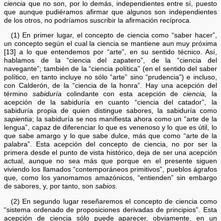
ciencia
que no son, por lo demás, independientes entre sí, puesto
que aunque pudiéramos afirmar que algunos son independientes
de los otros, no podríamos suscribir la afirmación recíproca.
(1) En primer lugar, el concepto de ciencia como “saber hacer”,
un concepto según el cual la ciencia se mantiene aun muy próxima
[13] a lo que entendemos por “arte”, en su sentido técnico. Así,
hablamos de la “ciencia del zapatero”, de la “ciencia del
navegante”; también de la “ciencia política” (en el sentido del saber
político, en tanto incluye no sólo “arte” sino “prudencia”) e incluso,
con Calderón, de la “ciencia de la honra”. Hay una acepción del
término
sabiduría
colindante con esta acepción de
ciencia,
la
acepción de la sabiduría en cuanto “ciencia del catador”, la
sabiduría propia de quien distingue sabores, la sabiduría como
sapientia
; la sabiduría se nos manifiesta ahora como un “arte de la
lengua”, capaz de diferenciar lo que es venenoso y lo que es útil, lo
que sabe amargo y lo que sabe dulce, más que como “arte de la
palabra”. Esta acepción del concepto de ciencia, no por ser la
primera desde el punto de vista histórico, deja de ser una acepción
actual, aunque no sea más que porque en el presente siguen
viviendo los llamados “contemporáneos primitivos”, pueblos ágrafos
que, como los yanomamos amazónicos, “entienden” sin embargo
de sabores, y, por tanto, son
sabios.
(2) En segundo lugar reseñaremos el concepto de ciencia como
“sistema ordenado de proposiciones derivadas de principios”. Esta
acepción de ciencia sólo puede aparecer, obviamente, en un