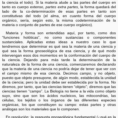
la ciencia el todo). Si la materia alude a las partes del cuerpo en
tanto es cuerpo extenso,
partes extra partes,
la forma quedará del
lado de la co-determinación de esas partes en tanto son
constitutivas del todo (el alma, en cuanto forma del cuerpo
orgánico, sería, según esto, la misma codeterminación de la
materia o conjunto de partes de ese cuerpo orgánico).
Materia y forma son entendidas aquí, por tanto, como dos
“funciones holóticas”, no como sustancias o componentes
sustanciales. Aplicadas estas ideas a nuestro caso lo que
tendremos que determinar es qué sea la materia de una ciencia y
qué sea la forma gnoseológica de esa ciencia, y de qué modo
intervengan esos dos momentos en la conformación del cuerpo de
la ciencia. Dejando para más tarde la determinación de la
naturaleza de la forma de una ciencia, comenzaremos declarando
que la materia de una ciencia no podría dejar de tener que ver con
el
campo
mismo de esa ciencia. Decimos
campo,
y no
objeto,
puesto que objeto presupone, de algún modo, establecida la unidad
de la ciencia; pero la unidad debe ser establecida por la forma. No
diremos, por tanto, que las ciencias tienen “objeto”; diremos que las
ciencias tienen “campo”. La Biología no tiene a la vida como objeto
suyo, sino que son los ácidos nucleicos, las mitocondrias, las
células, los tejidos o los órganos de las diferentes especies
orgánicas, los que constituyen su campo: estas partes y otras
análogas son los materiales que lo componen.
En resolución: la pregunta gnoseológica fundamental (¿qué es la