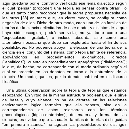
aquí quedaría por el contrario verificado ese lema dialéctico según
el cual “pensar (proponer) una teoría es pensar contra otras”; lo
que es tanto como reconocer que la teoría propuesta necesita de
las otras [28] en tanto que, en cierto modo, se configura como
negación de ellas. Dicho de otro modo, cada una de las familias de
teorías de la ciencia delimitadas de este modo, y distintas de la que
haya sido escogida, podrá ser vista, no ya tanto como una
“especulación gratuita”, o incluso absurda, sino como una
alternativa necesaria que debe ser explorada hasta el fin de sus
posibilidades. No podemos apoyar la elección de una teoría de la
ciencia en el conjunto del sistema, como teoría límite de referencia,
apoyándonos en procedimientos axiomáticos, directos
(“analíticos”), cuanto en procedimientos apagógicos (“dialécticos”);
lo que, de hecho, se corresponde con el modo ordinario según el
cual se procede en los debates en torno a la naturaleza de la
ciencia. Un modo, que es, por lo demás, habitual en el discurso
filosófico.
Una última observación sobre la teoría de teorías que estamos
esbozando. En virtud de la misma estructura booleana que le sirve
de base y cuyo alcance no ha de cifrarse en las relaciones
estrictamente lógico formales que ella soporta, sino en la
correspondencia de estas relaciones con los términos
gnoseológicos (lógico-materiales), de materia y forma de las
ciencias, es evidente que las cuatro familias de teorías distinguidas
“en primera instancia” no agotan las posibilidades de distinguir