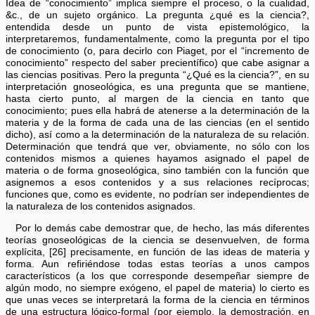
Idea de “conocimiento” implica siempre el proceso, o la cualidad,
&c., de un sujeto orgánico. La pregunta ¿qué es la ciencia?,
entendida desde un punto de vista epistemológico, la
interpretaremos, fundamentalmente, como la pregunta por el tipo
de conocimiento (o, para decirlo con Piaget, por el “incremento de
conocimiento” respecto del saber precientífico) que cabe asignar a
las ciencias positivas. Pero la pregunta “¿Qué es la ciencia?”, en su
interpretación gnoseológica, es una pregunta que se mantiene,
hasta cierto punto, al margen de la ciencia en tanto que
conocimiento; pues ella habrá de atenerse a la determinación de la
materia y de la forma de cada una de las ciencias (en el sentido
dicho), así como a la determinación de la naturaleza de su relación.
Determinación que tendrá que ver, obviamente, no sólo con los
contenidos mismos a quienes hayamos asignado el papel de
materia o de forma gnoseológica, sino también con la función que
asignemos a esos contenidos y a sus relaciones recíprocas;
funciones que, como es evidente, no podrían ser independientes de
la naturaleza de los contenidos asignados.
Por lo demás cabe demostrar que, de hecho, las más diferentes
teorías gnoseológicas de la ciencia se desenvuelven, de forma
explícita, [26] precisamente, en función de las ideas de materia y
forma. Aun refiriéndose todas estas teorías a unos campos
característicos (a los que corresponde desempeñar siempre de
algún modo, no siempre exógeno, el papel de materia) lo cierto es
que unas veces se interpretará la forma de la ciencia en términos
de una estructura lógico-formal (por ejemplo, la demostración, en