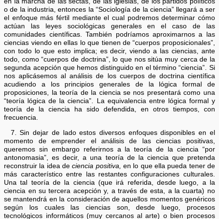
en la marcha de las sectas, de las iglesias, de los partidos políticos
o de la industria, entonces la “Sociología de la ciencia” llegará a ser
el enfoque más fértil mediante el cual podremos determinar cómo
actúan las leyes sociológicas generales en el caso de las
comunidades científicas. También podríamos aproximarnos a las
ciencias viendo en ellas lo que tienen de “cuerpos proposicionales”,
con todo lo que esto implica; es decir, viendo a las ciencias, ante
todo, como “cuerpos de doctrina”, lo que nos sitúa muy cerca de la
segunda acepción que hemos distinguido en el término “ciencia”. Si
nos aplicásemos al análisis de los cuerpos de doctrina científica
acudiendo a los principios generales de la lógica formal de
proposiciones, la teoría de la ciencia se nos presentará como una
“teoría lógica de la ciencia”. La equivalencia entre lógica formal y
teoría de la ciencia ha sido defendida, en otros tiempos, con
frecuencia.
7. Sin dejar de lado estos diversos enfoques disponibles en el
momento de emprender el análisis de las ciencias positivas,
queremos sin embargo referirnos a la teoría de la ciencia “por
antonomasia”, es decir, a una teoría de la ciencia que pretenda
reconstruir la idea de
ciencia positiva,
en lo que ella pueda tener de
más característico entre las restantes configuraciones culturales.
Una tal teoría de la ciencia (que irá referida, desde luego, a la
ciencia en su tercera acepción y, a través de esta, a la cuarta) no
se mantendrá en la consideración de aquellos momentos genéricos
según los cuales las ciencias son, desde luego, procesos
tecnológicos informáticos (muy cercanos al arte) o bien procesos