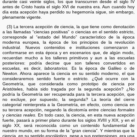
durante casi veinte siglos, los que transcurren desde el siglo IV
antes de Cristo hasta el siglo XVI de nuestra era. Aun cuando hoy
día esta acepción haya perdido su hegemonía sigue, sin embargo,
plenamente vigente.
(3) La tercera acepción de ciencia, la que tiene como denotación
a las llamadas “ciencias positivas” o ciencias en el sentido estricto,
corresponde al “estado del Mundo” característico de la época
moderna europea, la época de los principios de la revolución
industrial. Nuevos contenidos e instituciones comenzaron a
conformarse en esta época y en escenarios que, de algún modo,
recuerdan mucho a los talleres primitivos y aun a las escuelas
posteriores: podría decirse que son talleres convertidos en
escuelas, es decir,
laboratorios.
Es la época de Galileo o de
Newton. Ahora aparece la ciencia en su sentido moderno, el que
consideraremos sentido fuerte o estricto. ¿Qué ocurre con la
Geometría, que considerada como prototipo de ciencia por
Aristóteles, había sido tragada por la segunda acepción? ¿No
podría la Geometría ser recuperada para la tercera acepción, que
no excluye, por supuesto, la segunda? La teoría del cierre
categorial reinterpreta a la Geometría, en efecto, como ciencia en
su tercera acepción, negando la dicotomía entre
ciencias formales
y
ciencias reales.
En todo caso, la ciencia, en esta nueva acepción
fuerte, pasará a primer plano durante los siglos XVIII y XIX, y en el
siglo XX, será reconocida como un contenido fundamental de
nuestro mundo, en su forma de la “gran ciencia”. Y mientras que la
ciencia, en su sentido escolástico, pese a sus pretensiones, era una