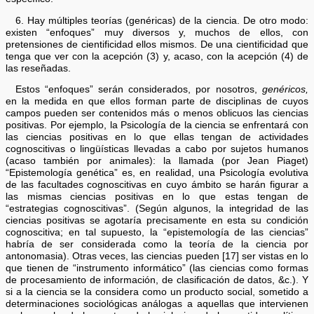
6. Hay múltiples teorías (genéricas) de la ciencia. De otro modo:
existen “enfoques” muy diversos y, muchos de ellos, con
pretensiones de cientificidad ellos mismos. De una cientificidad que
tenga que ver con la acepción (3) y, acaso, con la acepción (4) de
las reseñadas.
Estos “enfoques” serán considerados, por nosotros,
genéricos,
en la medida en que ellos forman parte de disciplinas de cuyos
campos pueden ser contenidos más o menos oblicuos las ciencias
positivas. Por ejemplo, la Psicología de la ciencia se enfrentará con
las ciencias positivas en lo que ellas tengan de actividades
cognoscitivas o lingüísticas llevadas a cabo por sujetos humanos
(acaso también por animales): la llamada (por Jean Piaget)
“Epistemología genética” es, en realidad, una Psicología evolutiva
de las facultades cognoscitivas en cuyo ámbito se harán figurar a
las mismas ciencias positivas en lo que estas tengan de
“estrategias cognoscitivas”. (Según algunos, la integridad de las
ciencias positivas se agotaría precisamente en esta su condición
cognoscitiva; en tal supuesto, la “epistemología de las ciencias”
habría de ser considerada como la teoría de la ciencia por
antonomasia). Otras veces, las ciencias pueden [17] ser vistas en lo
que tienen de “instrumento informático” (las ciencias como formas
de procesamiento de información, de clasificación de datos, &c.). Y
si a la ciencia se la considera como un producto social, sometido a
determinaciones sociológicas análogas a aquellas que intervienen