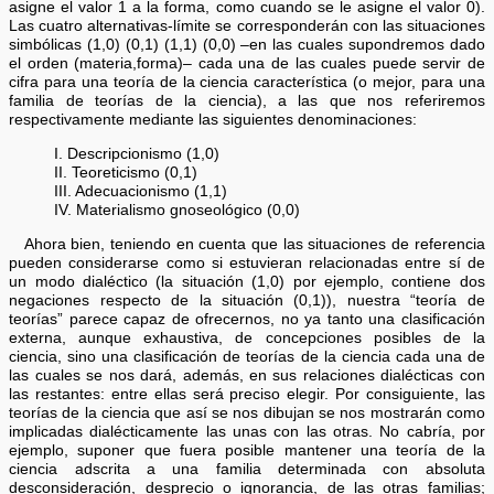
asigne el valor 1 a la forma, como cuando se le asigne el valor 0).
Las cuatro alternativas-límite se corresponderán con las situaciones
simbólicas (1,0) (0,1) (1,1) (0,0) –en las cuales supondremos dado
el orden (materia,forma)– cada una de las cuales puede servir de
cifra para una teoría de la ciencia característica (o mejor, para una
familia de teorías de la ciencia), a las que nos referiremos
respectivamente mediante las siguientes denominaciones:
I. Descripcionismo (1,0)
II. Teoreticismo (0,1)
III. Adecuacionismo (1,1)
IV. Materialismo gnoseológico (0,0)
Ahora bien, teniendo en cuenta que las situaciones de referencia
pueden considerarse como si estuvieran relacionadas entre sí de
un modo dialéctico (la situación (1,0) por ejemplo, contiene dos
negaciones respecto de la situación (0,1)), nuestra “teoría de
teorías” parece capaz de ofrecernos, no ya tanto una clasificación
externa, aunque exhaustiva, de concepciones posibles de la
ciencia, sino una clasificación de teorías de la ciencia cada una de
las cuales se nos dará, además, en sus relaciones dialécticas con
las restantes: entre ellas será preciso elegir. Por consiguiente, las
teorías de la ciencia que así se nos dibujan se nos mostrarán como
implicadas dialécticamente las unas con las otras. No cabría, por
ejemplo, suponer que fuera posible mantener una teoría de la
ciencia adscrita a una familia determinada con absoluta
desconsideración, desprecio o ignorancia, de las otras familias;