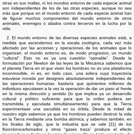
otras en sus mallas, ni los mundos entorno de cada especie animal
son independientes de los de las otras especies, aunque no sea
más que porque en el mundo entorno de cada especie animal han
de figurar muchos componentes del mundo entorno de otros
animales, enemigos o aliados contra terceros en la lucha por la
vida.
2. El mundo entorno de las diversas especies animales está, a
medida que ascendemos en la escala zoológica, cada vez más
afectado por las acciones y operaciones de los animales que lo
organizan; el mundo entorno es, de modo progresivo, un mundo
“cultural”. Esto no es ya una cuestión “opinable”. Desde la
formulación por Newton de las leyes de la Mecánica
sabemos
que
el planeta Tierra en el que viven los hombres no es una plataforma
inconmovible, ni es, en todo caso, una esfera cuya trayectoria
estuviese movida por designios absolutamente independientes de
las operaciones humanas: bastaría que quinientos millones de
individuos ejecutasen a la vez la operación de dar un paso al frente
en la misma dirección y sentido (lo que implica ya un desarrollo
cultural y político suficiente para que la orden pudiera ser
transmitida y ejecutada simultáneamente) para que la Tierra
experimentase una sacudida en su órbita. Desde la mitad de
nuestro siglo sabemos ya que los hombres pueden destruir la vida
en la Tierra mediante una bomba atómica, y sabemos también, en
los finales de siglo, que la industria que se vale [11] de los
fluorclorocarbonados y otros “gases traza” produce el efecto