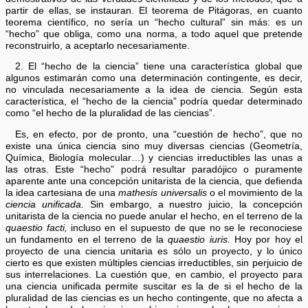
partir de ellas, se instauran. El teorema de Pitágoras, en cuanto
teorema científico, no sería un “hecho cultural” sin más: es un
“hecho” que obliga, como una norma, a todo aquel que pretende
reconstruirlo, a aceptarlo necesariamente.
2. El “hecho de la ciencia” tiene una característica global que
algunos estimarán como una determinación contingente, es decir,
no vinculada necesariamente a la idea de ciencia. Según esta
característica, el “hecho de la ciencia” podría quedar determinado
como “el hecho de la pluralidad de las ciencias”.
Es, en efecto, por de pronto, una “cuestión de hecho”, que no
existe una única ciencia sino muy diversas ciencias (Geometría,
Química, Biología molecular…) y ciencias irreductibles las unas a
las otras. Este “hecho” podrá resultar paradójico o puramente
aparente ante una concepción unitarista de la ciencia, que defienda
la idea cartesiana de una
mathesis universalis
o el movimiento de la
ciencia unificada.
Sin embargo, a nuestro juicio, la concepción
unitarista de la ciencia no puede anular el hecho, en el terreno de la
quaestio facti,
incluso en el supuesto de que no se le reconociese
un fundamento en el terreno de la
quaestio iuris.
Hoy por hoy el
proyecto de una ciencia unitaria es sólo un proyecto, y lo único
cierto es que existen múltiples ciencias irreductibles, sin perjuicio de
sus interrelaciones. La cuestión que, en cambio, el proyecto para
una ciencia unificada permite suscitar es la de si el hecho de la
pluralidad de las ciencias es un hecho contingente, que no afecta a