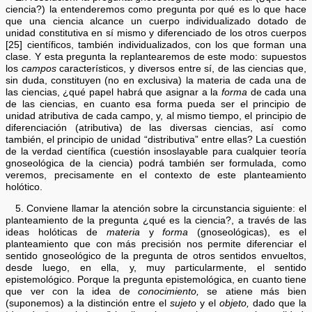
ciencia?) la entenderemos como pregunta por qué es lo que hace
que una ciencia alcance un cuerpo individualizado dotado de
unidad constitutiva en sí mismo y diferenciado de los otros cuerpos
[25] científicos, también individualizados, con los que forman una
clase. Y esta pregunta la replantearemos de este modo: supuestos
los
campos
característicos, y diversos entre sí, de las ciencias que,
sin duda, constituyen (no en exclusiva) la materia de cada una de
las ciencias, ¿qué papel habrá que asignar a la
forma
de cada una
de las ciencias, en cuanto esa forma pueda ser el principio de
unidad atributiva de cada campo, y, al mismo tiempo, el principio de
diferenciación (atributiva) de las diversas ciencias, así como
también, el principio de unidad “distributiva” entre ellas? La cuestión
de la verdad científica (cuestión insoslayable para cualquier teoría
gnoseológica de la ciencia) podrá también ser formulada, como
veremos, precisamente en el contexto de este planteamiento
holótico.
5. Conviene llamar la atención sobre la circunstancia siguiente: el
planteamiento de la pregunta ¿qué es la ciencia?, a través de las
ideas holóticas de
materia
y
forma
(gnoseológicas), es el
planteamiento que con más precisión nos permite diferenciar el
sentido gnoseológico de la pregunta de otros sentidos envueltos,
desde luego, en ella, y, muy particularmente, el sentido
epistemológico. Porque la pregunta epistemológica, en cuanto tiene
que ver con la idea de
conocimiento,
se atiene más bien
(suponemos) a la distinción entre el
sujeto
y el
objeto,
dado que la