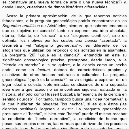
se constituye una nueva forma de arte o una nueva técnica?) y,
desde luego, cuestiones de ritmos históricos diferenciales.
Acaso la primera aproximación, de la que tenemos noticias
fehacientes, a la pregunta gnoseológica podría encontrarse en los
Segundos analíticos
de Aristóteles, siempre que sobreentendamos
que su objetivo no consistió tanto en exponer una idea absoluta,
eterna, flotante, de “ciencia”, o de “silogismo científico”, sino en
delimitar los motivos por los cuales una ciencia “asentada”, la
Geometría –el “silogismo geométrico”–, es diferente de los
silogismos que utilizan los retóricos o los sofistas en la asamblea.
La pregunta [20] “¿qué es la ciencia?”, entendida en este su
significado gnoseológico preciso, presupone, desde luego, a la
“ciencia en marcha” o, si se quiere, a la ciencia como un hecho
dado, como un
factum,
dotado de características propias y
distintivas de otros hechos naturales o culturales. La pregunta
gnoseológica “¿qué es la ciencia?” no va dirigida a explorar, en un
lugar ideal o celeste, determinadas condiciones de una supuesta
idea eterna que acaso no se encontrase siquiera realizada en la
historia, al modo como Husserl buscaba la “esencia de la ciencia en
sentido riguroso”. Por tanto, tampoco busca una “idea normativa” a
la cual hubieran de plegarse “los hechos”, si es que éstos (las
ciencias positivas) llegasen a existir. La pregunta gnoseológica
presupone el “hecho”, si bien este “hecho” puede él mismo recabar
la condición de “hecho normativo”, la condición de hecho que
posee sus propias normas, las normas que derivan de los procesos
demostrativos de las verdades científicas y de los métodos, que a