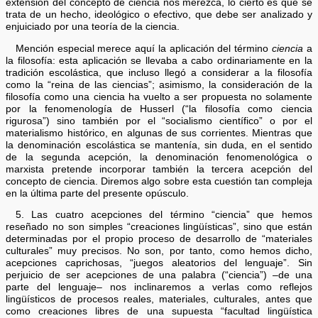
extensión del concepto de ciencia nos merezca, lo cierto es que se
trata de un hecho, ideológico o efectivo, que debe ser analizado y
enjuiciado por una teoría de la ciencia.
Mención especial merece aquí la aplicación del término
ciencia
a
la filosofía: esta aplicación se llevaba a cabo ordinariamente en la
tradición escolástica, que incluso llegó a considerar a la filosofía
como la “reina de las ciencias”; asimismo, la consideración de la
filosofía como una ciencia ha vuelto a ser propuesta no solamente
por la fenomenología de Husserl (“la filosofía como ciencia
rigurosa”) sino también por el “socialismo científico” o por el
materialismo histórico, en algunas de sus corrientes. Mientras que
la denominación escolástica se mantenía, sin duda, en el sentido
de la segunda acepción, la denominación fenomenológica o
marxista pretende incorporar también la tercera acepción del
concepto de ciencia. Diremos algo sobre esta cuestión tan compleja
en la última parte del presente opúsculo.
5. Las cuatro acepciones del término “ciencia” que hemos
reseñado no son simples “creaciones lingüísticas”, sino que están
determinadas por el propio proceso de desarrollo de “materiales
culturales” muy precisos. No son, por tanto, como hemos dicho,
acepciones caprichosas, “juegos aleatorios del lenguaje”. Sin
perjuicio de ser acepciones de una palabra (“ciencia”) –de una
parte del lenguaje– nos inclinaremos a verlas como reflejos
lingüísticos de procesos reales, materiales, culturales, antes que
como creaciones libres de una supuesta “facultad lingüística