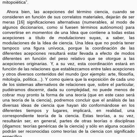
mitopoiética”.
Ahora bien, las acepciones del término ciencia, cuando se
consideren en función de sus correlatos materiales, dejarán de ser
meras [16] significaciones alternativas (numerables, al modo de
algunos diccionarios, como si fuesen términos autónomos) para
convertirse en
momentos
de una Idea que contiene a todas estas
acepciones a título de
modulaciones
suyas, a saber, las
modulaciones de la Idea de ciencia. Una Idea que no podría tener
tampoco una figura unívoca, porque la coordinación de las
diferentes acepciones resultará estar llevada a efecto de modos
diferentes en función del peso relativo que se otorgue a las
acepciones originarias. Y, a su vez, esta coordinación estará en
función de las relaciones que establezcamos entre tales acepciones
y otros diversos contenidos del mundo (por ejemplo: arte, filosofía,
mitología, política…). Y como quiera que la exposición de cada uno
de los sistemas alternativos de relaciones que, sobre el particular,
pudiéramos discernir, dada su complejidad, no puede menos de
cobrar muy pronto la forma de una
teoría
(que en este caso será
una teoría de la ciencia), podremos concluir que el análisis de las
diversas ideas de ciencia que hayan ido conformándose en los
diferentes tiempos y lugares, implicará, en realidad, una
correspondiente teoría de la ciencia. Estas teorías, a su vez,
resultarán ser, en general, partes de otras teorías o disciplinas
(digamos: teorías genéricas de la ciencia) y sólo en alguna ocasión
podrán ser reconocidas como teorías de la ciencia con significado
específico.