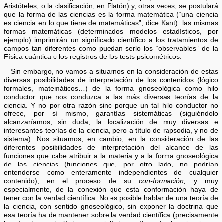
Aristóteles, o la clasificación, en Platón) y, otras veces, se postulará
que la forma de las ciencias es la forma matemática (“una ciencia
es ciencia en lo que tiene de matemáticas”, dice Kant): las mismas
formas matemáticas (determinados modelos estadísticos, por
ejemplo) imprimirán un significado científico a los tratamientos de
campos tan diferentes como puedan serlo los “observables” de la
Física cuántica o los registros de los tests psicométricos.
Sin embargo, no vamos a situarnos en la consideración de estas
diversas posibilidades de interpretación de los contenidos (lógico
formales, matemáticos…) de la forma gnoseológica como hilo
conductor que nos conduzca a las más diversas teorías de la
ciencia. Y no por otra razón sino porque un tal hilo conductor no
ofrece, por sí mismo, garantías sistemáticas (siguiéndolo
alcanzaríamos, sin duda, la localización de muy diversas e
interesantes teorías de la ciencia, pero a título de rapsodia, y no de
sistema). Nos situamos, en cambio, en la consideración de las
diferentes posibilidades de interpretación del alcance de las
funciones que cabe atribuir a la materia y a la forma gnoseológica
de las ciencias (funciones que, por otro lado, no podrían
entenderse como enteramente independientes de cualquier
contenido), en el proceso de su
con-formación,
y muy
especialmente, de la conexión que esta conformación haya de
tener con la verdad científica. No es posible hablar de una teoría de
la ciencia, con sentido gnoseológico, sin exponer la doctrina que
esa teoría ha de mantener sobre la verdad científica (precisamente