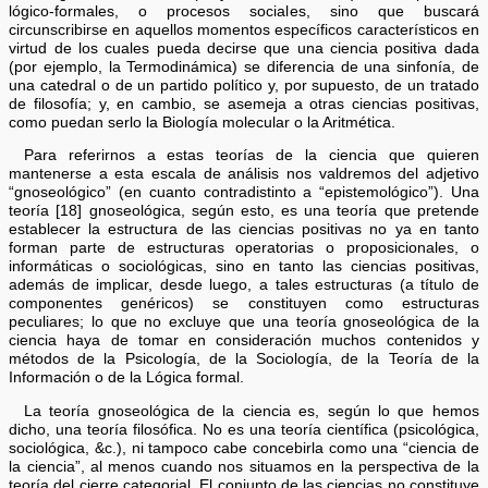
lógico-formales, o procesos sociales, sino que buscará
circunscribirse en aquellos momentos específicos característicos en
virtud de los cuales pueda decirse que una ciencia positiva dada
(por ejemplo, la Termodinámica) se diferencia de una sinfonía, de
una catedral o de un partido político y, por supuesto, de un tratado
de filosofía; y, en cambio, se asemeja a otras ciencias positivas,
como puedan serlo la Biología molecular o la Aritmética.
Para referirnos a estas teorías de la ciencia que quieren
mantenerse a esta escala de análisis nos valdremos del adjetivo
“gnoseológico” (en cuanto contradistinto a “epistemológico”). Una
teoría [18] gnoseológica, según esto, es una teoría que pretende
establecer la estructura de las ciencias positivas no ya en tanto
forman parte de estructuras operatorias o proposicionales, o
informáticas o sociológicas, sino en tanto las ciencias positivas,
además de implicar, desde luego, a tales estructuras (a título de
componentes genéricos) se constituyen como estructuras
peculiares; lo que no excluye que una teoría gnoseológica de la
ciencia haya de tomar en consideración muchos contenidos y
métodos de la Psicología, de la Sociología, de la Teoría de la
Información o de la Lógica formal.
La teoría gnoseológica de la ciencia es, según lo que hemos
dicho, una teoría filosófica. No es una teoría científica (psicológica,
sociológica, &c.), ni tampoco cabe concebirla como una “ciencia de
la ciencia”, al menos cuando nos situamos en la perspectiva de la
teoría del cierre categorial. El conjunto de las ciencias no constituye