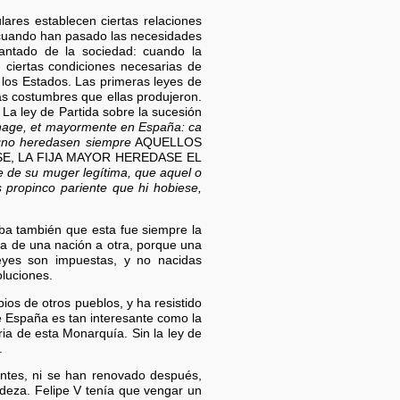
lares establecen ciertas relaciones
 cuando han pasado las necesidades
lantado de la sociedad: cuando la
 ciertas condiciones necesarias de
 los Estados. Las primeras leyes de
as costumbres que ellas produjeron.
 La ley de Partida sobre la sucesión
linage, et mayormente en España: ca
egno heredasen siempre
AQUELLOS
E, LA FIJA MAYOR HEREDASE EL
se de su muger legítima, que aquel o
s propinco pariente que hi hobiese,
eba también que esta fue siempre la
a de una nación a otra, porque una
eyes son impuestas, y no nacidas
luciones.
os de otros pueblos, y ha resistido
e España es tan interesante como la
ia de esta Monarquía. Sin la ley de
.
 antes, ni se han renovado después,
ndeza. Felipe V tenía que vengar un