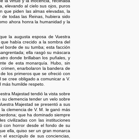
la virtud y la inocencia, reclinada
 elevando al cielo sus ojos, puros
n que piden las almas elevadas, la
 de todas las Reinas, hubiera sido
como ahora honra la humanidad y la
 que la augusta esposa de Vuestra
 que había crecido a la sombra del
 el borde de su tumba; esta facción
nsangrentada; ella rasgó su máscara
atro donde brillaban los puñales, y
onte de esta monarquía. Hubo, sin
l crimen, enarbolaron la bandera de
 de los primeros que se ofreció con
l se cree obligado a comunicar a V.
el más humilde respeto.
estra Majestad tendió la vista sobre
n su clemencia tender un velo sobre
 Vuestra Majestad se presentó a sus
 la clemencia de V. M. le ganó más
ca perdona; que ha dominado siempre
es civilizadas con las instituciones
iró con horror desde el fondo de su
e ella, quiso ser un gran monarca
 el escrúpulo de sus conciencias,