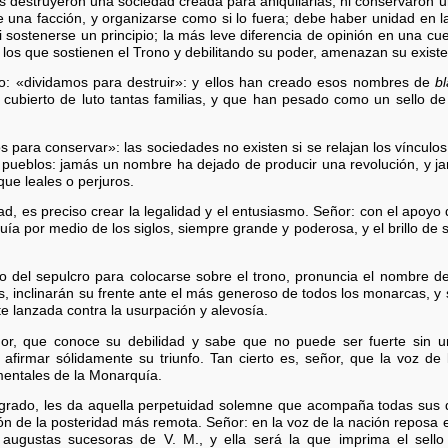
yes destruyeron una sociedad creada para aniquilarlas, ni conservaron 
e una facción, y organizarse como si lo fuera; debe haber unidad en l
sostenerse un principio; la más leve diferencia de opinión en una cue
a los que sostienen el Trono y debilitando su poder, amenazan su existe
o: «dividamos para destruir»: y ellos han creado esos nombres de
b
cubierto de luto tantas familias, y que han pesado como un sello de
para conservar»: las sociedades no existen si se relajan los vínculos
os pueblos: jamás un nombre ha dejado de producir una revolución, y ja
ue leales o perjuros.
ad, es preciso crear la legalidad y el entusiasmo. Señor: con el apoyo
ía por medio de los siglos, siempre grande y poderosa, y el brillo de 
o del sepulcro para colocarse sobre el trono, pronuncia el nombre de
os, inclinarán su frente ante el más generoso de todos los monarcas, y 
te lanzada contra la usurpación y alevosía.
eñor, que conoce su debilidad y sabe que no puede ser fuerte sin
afirmar sólidamente su triunfo. Tan cierto es, señor, que la voz de 
mentales de la Monarquía.
sagrado, les da aquella perpetuidad solemne que acompaña todas sus d
ión de la posteridad más remota. Señor: en la voz de la nación reposa 
 augustas sucesoras de V. M., y ella será la que imprima el sello 