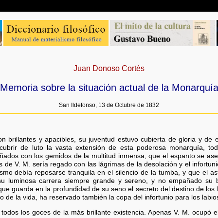
Juan Donoso Cortés
Memoria sobre la situación actual de la Monarquí
San Ildefonso, 13 de Octubre de 1832
n brillantes y apacibles, su juventud estuvo cubierta de gloria y de
cubrir de luto la vasta extensión de esta poderosa monarquía, to
dos con los gemidos de la multitud inmensa, que el espanto se asen
es de V. M. sería regado con las lágrimas de la desolación y el infortu
ísmo debía reposarse tranquila en el silencio de la tumba, y que el as
su luminosa carrera siempre grande y sereno, y no empañado su bri
que guarda en la profundidad de su seno el secreto del destino de los
o de la vida, ha reservado también la copa del infortunio para los labio
todos los goces de la más brillante existencia. Apenas V. M. ocupó 