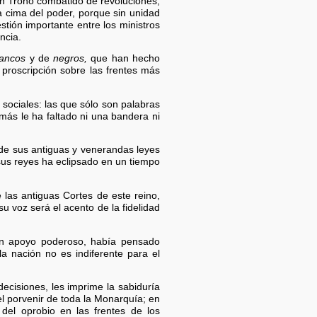
un Trono combatido de revoluciones;
a cima del poder, porque sin unidad
stión importante entre los ministros
ncia.
lancos
y de
negros,
que han hecho
 proscripción sobre las frentes más
 sociales: las que sólo son palabras
más le ha faltado ni una bandera ni
 de sus antiguas y venerandas leyes
sus reyes ha eclipsado en un tiempo
 las antiguas Cortes de este reino,
su voz será el acento de la fidelidad
 un apoyo poderoso, había pensado
la nación no es indiferente para el
ecisiones, les imprime la sabiduría
el porvenir de toda la Monarquía; en
del oprobio en las frentes de los