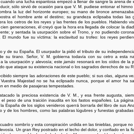
s, cuando una lucha espantosa empezó a llenar de sangre la arena de 
ir, sólo sirvió de ocasión para que V. M. pudiese entonar el himno d
ombra la luz del horizonte europeo; su mano de bronce amenazaba 
stra el hombre ante el destino; su grandeza eclipsaba todas las g
era los cetros de los reyes y las frentes de los pueblos. Habiendo v
cien generaciones, él creyó que la hora era llegada de colocar la dia
frente; y sentada la usurpación sobre el Trono, y no pudiendo coronar
. El mundo fue su víctima: la esclavitud su trofeo: los reyes perdie
do y de su España. El usurpador la pidió el tributo de su independenci
e su tirano. Señor, V. M. gobierna todavía con su cetro a esta 
a la usurpación y alevosía; este
jamás
resonará en los oídos de la 
fido que ataque su existencia nacional o los sagrados derechos de su R
ecibido siempre las adoraciones de este pueblo; si sus olas, alguna ve
 de Vuestra Majestad no se ha eclipsado nunca, porque el amor ha s
aun en medio de pasajeras tempestades.
acado la preciosa existencia de V. M., y esa frente augusta, siem
 el peso de una traición inaudita en los fastos españoles. La página 
 la España de los siglos venideros querrá borrarla del libro de sus An
mpo y de los hombres, como las palabras lúgubres y funestas grabadas
 cuadro sombrío y esta conspiración urdida en las tinieblas, porque no t
evosía. Un gran Rey postrado en el lecho del dolor, y confiado en la fi