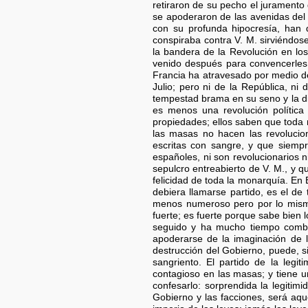
retiraron de su pecho el juramento
se apoderaron de las avenidas del 
con su profunda hipocresía, han 
conspiraba contra V. M. sirviéndos
la bandera de la Revolución en los
venido después para convencerles
Francia ha atravesado por medio de 
Julio; pero ni de la República, ni 
tempestad brama en su seno y la d
es menos una revolución política 
propiedades; ellos saben que toda
las masas no hacen las revolucion
escritas con sangre, y que siempr
españoles, ni son revolucionarios n
sepulcro entreabierto de V. M., y 
felicidad de toda la monarquía. En 
debiera llamarse partido, es el de 
menos numeroso pero por lo mismo 
fuerte; es fuerte porque sabe bien 
seguido y ha mucho tiempo combi
apoderarse de la imaginación de l
destrucción del Gobierno, puede, s
sangriento. El partido de la leg
contagioso en las masas; y tiene u
confesarlo: sorprendida la legitim
Gobierno y las facciones, será aqu