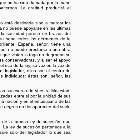
, que no ha sido domada por la mano
lternos. La gratitud producirá el
o está destinada sino a marcar los
a no puede apoyarse en las últimas
 la sociedad perece en brazos del
 su seno todos los gérmenes de la
rillante; España, señor, tiene una
eyes, no puede prestarse a una obra
os que vistan la toga no degradan su
nes conservadoras, y a ser el apoyo
el eco de la ley, su voz es la voz de
l legislador, ellos son el centro de
s individuos: éstas son, señor, las
tas sucesoras de Vuestra Majestad.
azadas entre sí por la unidad de sus
 la nación y en el entusiasmo de las
de
negros
no desaparecen del suelo
o de la famosa ley de sucesión, que
. La ley de sucesión pertenece a la
maré sólo del legislador lo que sea