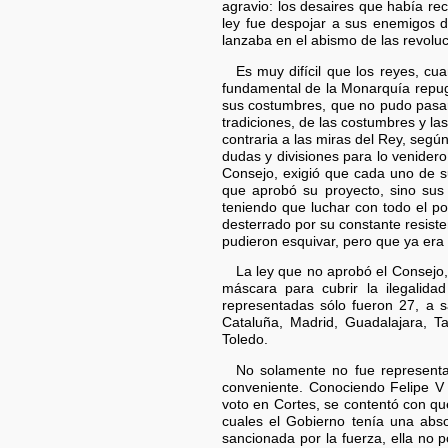
agravio: los desaires que había re
ley fue despojar a sus enemigos d
lanzaba en el abismo de las revolu
Es muy difícil que los reyes, c
fundamental de la Monarquía repugn
sus costumbres, que no pudo pasar 
tradiciones, de las costumbres y la
contraria a las miras del Rey, seg
dudas y divisiones para lo venider
Consejo, exigió que cada uno de sus
que aprobó su proyecto, sino sus
teniendo que luchar con todo el p
desterrado por su constante resiste
pudieron esquivar, pero que ya era 
La ley que no aprobó el Consejo,
máscara para cubrir la ilegalida
representadas sólo fueron 27, a s
Cataluña, Madrid, Guadalajara, Tar
Toledo.
No solamente no fue representad
conveniente. Conociendo Felipe V l
voto en Cortes, se contentó con qu
cuales el Gobierno tenía una abso
sancionada por la fuerza, ella no 