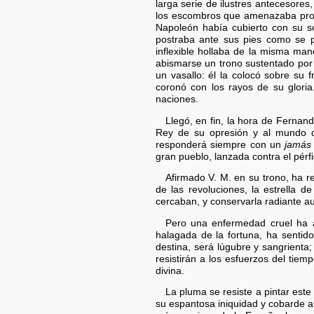
larga serie de ilustres antecesore
los escombros que amenazaba produc
Napoleón había cubierto con su s
postraba ante sus pies como se po
inflexible hollaba de la misma man
abismarse un trono sustentado por 
un vasallo: él la colocó sobre su 
coronó con los rayos de su gloria
naciones.
Llegó, en fin, la hora de Fernan
Rey de su opresión y al mundo d
responderá siempre con un
jamás
gran pueblo, lanzada contra el pér
Afirmado V. M. en su trono, ha r
de las revoluciones, la estrella
cercaban, y conservarla radiante 
Pero una enfermedad cruel ha at
halagada de la fortuna, ha sentido
destina, será lúgubre y sangrienta;
resistirán a los esfuerzos del tie
divina.
La pluma se resiste a pintar este
su espantosa iniquidad y cobarde al