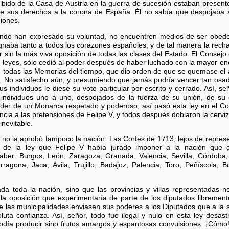
cibido de la Casa de Austria en la guerra de sucesión estaban present
e sus derechos a la corona de España. Él no sabía que despojaba a
ciones.
uando han expresado su voluntad, no encuentren medios de ser obedec
aba tanto a todos los corazones españoles, y de tal manera la rechaz
sin la más viva oposición de todas las clases del Estado. El Consejo d
s leyes, sólo cedió al poder después de haber luchado con la mayor en
ún todas las Memorias del tiempo, que dio orden de que se quemase el 
o. No satisfecho aún, y presumiendo que jamás podría vencer tan osada 
 individuos le diese su voto particular por escrito y cerrado. Así, señ
 individuos uno a uno, despojados de la fuerza de su unión, de su 
oder de un Monarca respetado y poderoso; así pasó esta ley en el Co
ncia a las pretensiones de Felipe V, y todos después doblaron la cervi
inevitable.
 no la aprobó tampoco la nación. Las Cortes de 1713, lejos de represen
d de la ley que Felipe V había jurado imponer a la nación que g
aber: Burgos, León, Zaragoza, Granada, Valencia, Sevilla, Córdoba,
ragona, Jaca, Ávila, Trujillo, Badajoz, Palencia, Toro, Peñíscola, 
a toda la nación, sino que las provincias y villas representadas 
a oposición que experimentaría de parte de los diputados libremente
e las municipalidades enviasen sus poderes a los Diputados que a la 
luta confianza. Así, señor, todo fue ilegal y nulo en esta ley desas
podía producir sino frutos amargos y espantosas convulsiones. ¡Cómo!