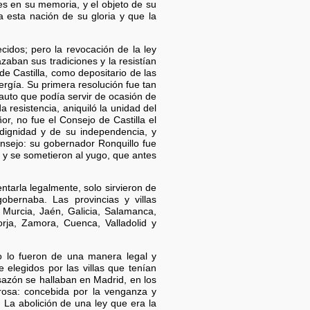
es en su memoria, y el objeto de su
 esta nación de su gloria y que la
idos; pero la revocación de la ley
aban sus tradiciones y la resistían
e Castilla, como depositario de las
ergía. Su primera resolución fue tan
auto que podía servir de ocasión de
resistencia, aniquiló la unidad del
or, no fue el Consejo de Castilla el
dignidad y de su independencia, y
nsejo: su gobernador Ronquillo fue
z y se sometieron al yugo, que antes
tarla legalmente, solo sirvieron de
obernaba. Las provincias y villas
 Murcia, Jaén, Galicia, Salamanca,
Borja, Zamora, Cuenca, Valladolid y
no lo fueron de una manera legal y
 elegidos por las villas que tenían
sazón se hallaban en Madrid, en los
trosa: concebida por la venganza y
 La abolición de una ley que era la