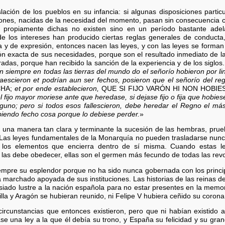
lación de los pueblos en su infancia: si algunas disposiciones particu
iciones, nacidas de la necesidad del momento, pasan sin consecuencia
s propiamente dichas no existen sino en un período bastante ade
de los intereses han producido ciertas reglas generales de conducta,
a y de expresión, entonces nacen las leyes, y con las leyes se forman
ón exacta de sus necesidades, porque son el resultado inmediato de l
das, porque han recibido la sanción de la experiencia y de los siglos.
n siempre en todas las tierras del mundo do el señorío hobieron por 
escieron et podrían aun ser fechos, posieron que el señorío del r
CHA;
et por ende establecieron,
QUE SI FIJO VARÓN HI NON HOBIES
 fijo mayor moriese ante que heredase, si dejase fijo o fija que hobie
nguno; pero si todos esos fallescieron, debe heredar el Regno el má
iendo fecho cosa porque lo debiese perder.
»
e una manera tan clara y terminante la sucesión de las hembras, pru
Las leyes fundamentales de la Monarquía no pueden trasladarse nunc
n los elementos que encierra dentro de sí misma. Cuando estas l
las debe obedecer, ellas son el germen más fecundo de todas las revo
pre su esplendor porque no ha sido nunca gobernada con los principi
 marchado apoyada de sus instituciones. Las historias de las reinas d
iado lustre a la nación española para no estar presentes en la memor
illa y Aragón se hubieran reunido, ni Felipe V hubiera ceñido su corona
circunstancias que entonces existieron, pero que ni habían existido
e una ley a la que él debía su trono, y España su felicidad y su gra