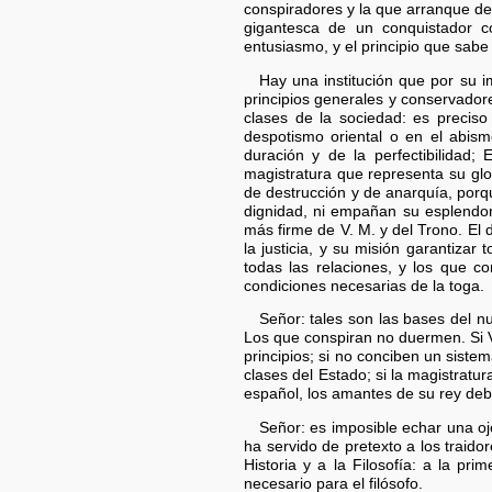
conspiradores y la que arranque de
gigantesca de un conquistador co
entusiasmo, y el principio que sabe
Hay una institución que por su 
principios generales y conservado
clases de la sociedad: es precis
despotismo oriental o en el abis
duración y de la perfectibilidad;
magistratura que representa su glo
de destrucción y de anarquía, porqu
dignidad, ni empañan su esplendor,
más firme de V. M. y del Trono. El d
la justicia, y su misión garantizar
todas las relaciones, y los que co
condiciones necesarias de la toga.
Señor: tales son las bases del 
Los que conspiran no duermen. Si V.
principios; si no conciben un siste
clases del Estado; si la magistratu
español, los amantes de su rey deb
Señor: es imposible echar una oj
ha servido de pretexto a los traid
Historia y a la Filosofía: a la pr
necesario para el filósofo.