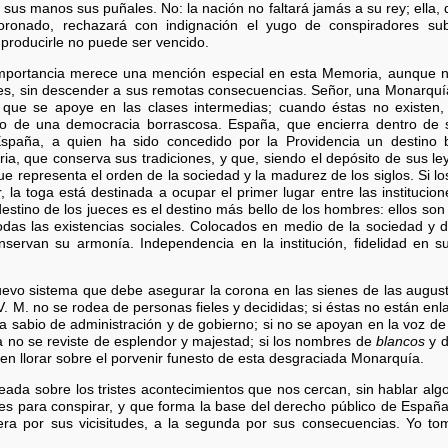
 sus manos sus puñales. No: la nación no faltará jamás a su rey; ella
ronado, rechazará con indignación el yugo de conspiradores suba
 producirle no puede ser vencido.
importancia merece una mención especial en esta Memoria, aunque n
res, sin descender a sus remotas consecuencias. Señor, una Monarquí
o que se apoye en las clases intermedias; cuando éstas no existen,
mo de una democracia borrascosa. España, que encierra dentro de
 España, a quien ha sido concedido por la Providencia un destino b
ria, que conserva sus tradiciones, y que, siendo el depósito de sus l
e representa el orden de la sociedad y la madurez de los siglos. Si l
 la toga está destinada a ocupar el primer lugar entre las institucio
estino de los jueces es el destino más bello de los hombres: ellos son 
 todas las existencias sociales. Colocados en medio de la sociedad y de
nservan su armonía. Independencia en la institución, fidelidad en su
nuevo sistema que debe asegurar la corona en las sienes de las augus
 M. no se rodea de personas fieles y decididas; si éstas no están enl
ma sabio de administración y de gobierno; si no se apoyan en la voz de
ra no se reviste de esplendor y majestad; si los nombres de
blancos
y 
en llorar sobre el porvenir funesto de esta desgraciada Monarquía.
eada sobre los tristes acontecimientos que nos cercan, sin hablar alg
ores para conspirar, y que forma la base del derecho público de España
imera por sus vicisitudes, a la segunda por sus consecuencias. Yo to