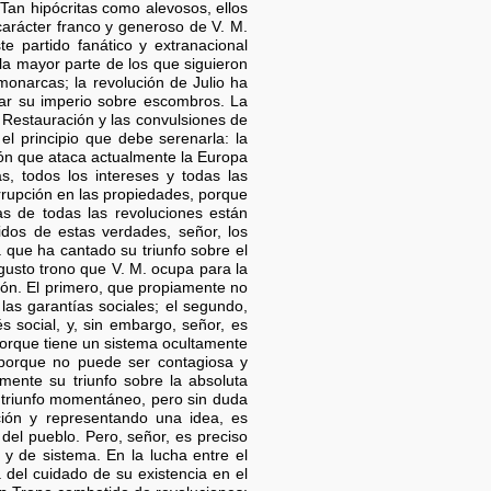
Tan hipócritas como alevosos, ellos
carácter franco y generoso de V. M.
 partido fanático y extranacional
la mayor parte de los que siguieron
monarcas; la revolución de Julio ha
ar su imperio sobre escombros. La
a Restauración y las convulsiones de
 el principio que debe serenarla: la
ón que ataca actualmente la Europa
s, todos los intereses y todas las
rupción en las propiedades, porque
as de todas las revoluciones están
idos de estas verdades, señor, los
a que ha cantado su triunfo sobre el
gusto trono que V. M. ocupa para la
ción. El primero, que propiamente no
 las garantías sociales; el segundo,
 social, y, sin embargo, señor, es
 porque tiene un sistema ocultamente
porque no puede ser contagiosa y
mente su triunfo sobre la absoluta
n triunfo momentáneo, pero sin duda
ción y representando una idea, es
del pueblo. Pero, señor, es preciso
 y de sistema. En la lucha entre el
 del cuidado de su existencia en el