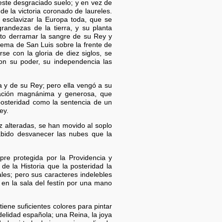
este desgraciado suelo; y en vez de
e la victoria coronado de laureles.
esclavizar la Europa toda, que se
randezas de la tierra, y su planta
isto derramar la sangre de su Rey y
dema de San Luis sobre la frente de
se con la gloria de diez siglos, se
ron su poder, su independencia las
a y de su Rey; pero ella vengó a su
nación magnánima y generosa, que
posteridad como la sentencia de un
ey.
z alteradas, se han movido al soplo
abido desvanecer las nubes que la
pre protegida por la Providencia y
de la Historia que la posteridad la
ales; pero sus caracteres indelebles
 en la sala del festín por una mano
iene suficientes colores para pintar
delidad española; una Reina, la joya