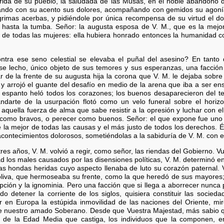
ida de su pueblo, la saludada de las Musas, en el noble abandono de 
lando con su acento sus dolores, acompañando con gemidos su agonía,
imas acerbas, y pidiéndole por única recompensa de su virtud el do
asta la tumba. Señor: la augusta esposa de V. M., que es la mejor
or de todas las mujeres: ella hubiera honrado entonces la humanidad 
tra ese seno celestial se elevaba el puñal del asesino? En tanto
se lecho, único objeto de sus temores y sus esperanzas, una facción
r de la frente de su augusta hija la corona que V. M. le dejaba sobre
, y arrojó el guante del desafío en medio de la arena que iba a ser e
el espanto heló todos los corazones; los buenos desaparecieron del te
arte de la usurpación flotó como un velo funeral sobre el horiz
quella fuerza de alma que sabe resistir a la opresión y luchar con e
rla como bravos, o perecer como buenos. Señor: el que expone fue uno
 la mejor de todas las causas y el más justo de todos los derechos. É
contecimientos dolorosos, sometiéndolas a la sabiduría de V. M. con 
res años, V. M. volvió a regir, como señor, las riendas del Gobierno. Vu
d los males causados por las disensiones políticas, V. M. determinó e
 las hondas heridas cuyo aspecto llenaba de luto su corazón paternal.
oliva, que hermoseaba su frente, como la que heredó de sus mayores;
ipción y la ignominia. Pero una facción que si llega a aborrecer nun
o detener la corriente de los siglos, quisiera constituir las sociedad
er en Europa la estúpida inmovilidad de las naciones del Oriente, m
e nuestro amado Soberano. Desde que Vuestra Majestad, más sabio qu
 de la Edad Media que castiga, los individuos que la componen, en