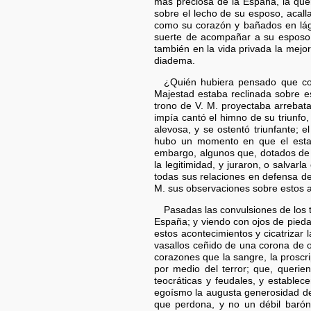
más preciosa de la España, la quer
sobre el lecho de su esposo, acal
como su corazón y bañados en lágr
suerte de acompañar a su esposo h
también en la vida privada la mej
diadema.
¿Quién hubiera pensado que con
Majestad estaba reclinada sobre e
trono de V. M. proyectaba arrebata
impía cantó el himno de su triunfo
alevosa, y se ostentó triunfante; 
hubo un momento en que el estand
embargo, algunos que, dotados de a
la legitimidad, y juraron, o salva
todas sus relaciones en defensa de
M. sus observaciones sobre estos a
Pasadas las convulsiones de los t
España; y viendo con ojos de pieda
estos acontecimientos y cicatrizar
vasallos ceñido de una corona de 
corazones que la sangre, la proscr
por medio del terror; que, queriend
teocráticas y feudales, y establec
egoísmo la augusta generosidad d
que perdona, y no un débil barón