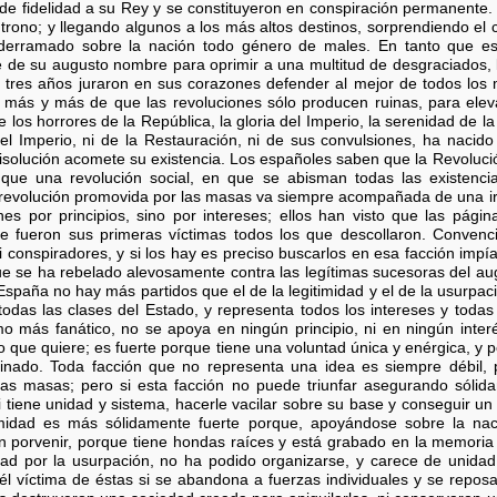
 de fidelidad a su Rey y se constituyeron en conspiración permanente. 
trono; y llegando algunos a los más altos destinos, sorprendiendo el 
derramado sobre la nación todo género de males. En tanto que este
e de su augusto nombre para oprimir a una multitud de desgraciados, 
 tres años juraron en sus corazones defender al mejor de todos los 
 más y más de que las revoluciones sólo producen ruinas, para elev
los horrores de la República, la gloria del Imperio, la serenidad de l
del Imperio, ni de la Restauración, ni de sus convulsiones, ha nacido
isolución acomete su existencia. Los españoles saben que la Revoluci
que una revolución social, en que se abisman todas las existencia
 revolución promovida por las masas va siempre acompañada de una ir
es por principios, sino por intereses; ellos han visto que las págin
e fueron sus primeras víctimas todos los que descollaron. Convenc
i conspiradores, y si los hay es preciso buscarlos en esa facción impí
que se ha rebelado alevosamente contra las legítimas sucesoras del au
España no hay más partidos que el de la legitimidad y el de la usurpa
todas las clases del Estado, y representa todos los intereses y todas
más fanático, no se apoya en ningún principio, ni en ningún interés
lo que quiere; es fuerte porque tiene una voluntad única y enérgica, y
nado. Toda facción que no representa una idea es siempre débil, 
as masas; pero si esta facción no puede triunfar asegurando sólida
i tiene unidad y sistema, hacerle vacilar sobre su base y conseguir u
itimidad es más sólidamente fuerte porque, apoyándose sobre la na
n porvenir, porque tiene hondas raíces y está grabado en la memoria 
idad por la usurpación, no ha podido organizarse, y carece de unidad
él víctima de éstas si se abandona a fuerzas individuales y se reposa