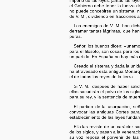
imperio de las leyes: jamás las le
el Gobierno debe tener la fuerza d
no puede concebirse un sistema, ni 
de V. M., dividiendo en fracciones 
Los enemigos de V. M. han dich
derramar tantas lágrimas, que han 
puras.
Señor, los buenos dicen: «unamos 
para el filosofo, son cosas para l
un partido. En España no hay más q
Creado el sistema y dada la unid
ha atravesado esta antigua Monarqu
el de todos los reyes de la tierra.
Si V. M., después de haber salid
ellas sacudirán el polvo de los sigl
para su rey, y la sentencia de muer
El partido de la usurpación, s
convocar las antiguas Cortes para 
establecimiento de las leyes funda
Ella las reviste de un carácter 
de los siglos, y pasan a la venerac
su voz reposa el porvenir de las