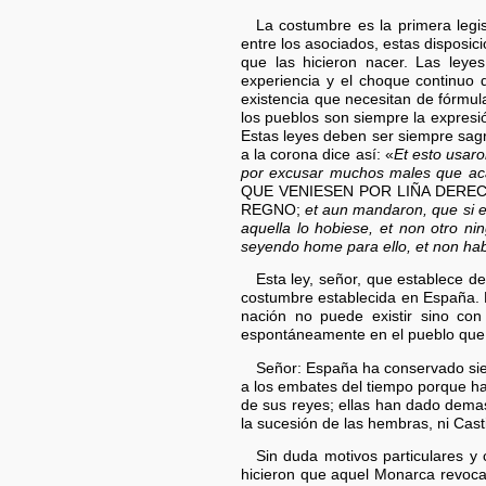
La costumbre es la primera legis
entre los asociados, estas dispos
que las hicieron nacer. Las leye
experiencia y el choque continuo 
existencia que necesitan de fórmul
los pueblos son siempre la expresi
Estas leyes deben ser siempre sagra
a la corona dice así: «
Et esto usaro
por excusar muchos males que aca
QUE VENIESEN POR LIÑA DERE
REGNO;
et aun mandaron, que si el
aquella lo hobiese, et non otro ni
seyendo home para ello, et non hab
Esta ley, señor, que establece d
costumbre establecida en España. 
nación no puede existir sino co
espontáneamente en el pueblo que 
Señor: España ha conservado siem
a los embates del tiempo porque ha
de sus reyes; ellas han dado demas
la sucesión de las hembras, ni Cast
Sin duda motivos particulares y 
hicieron que aquel Monarca revocas