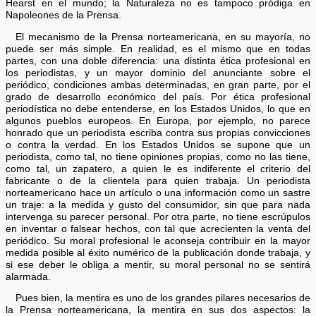
Hearst en el mundo; la Naturaleza no es tampoco pródiga en
Napoleones de la Prensa.
El mecanismo de la Prensa norteamericana, en su mayoría, no
puede ser más simple. En realidad, es el mismo que en todas
partes, con una doble diferencia: una distinta ética profesional en
los periodistas, y un mayor dominio del anunciante sobre el
periódico, condiciones ambas determinadas, en gran parte, por el
grado de desarrollo económico del país. Por ética profesional
periodística no debe entenderse, en los Estados Unidos, lo que en
algunos pueblos europeos. En Europa, por ejemplo, no parece
honrado que un periodista escriba contra sus propias convicciones
o contra la verdad. En los Estados Unidos se supone que un
periodista, como tal, no tiene opiniones propias, como no las tiene,
como tal, un zapatero, a quien le es indiferente el criterio del
fabricante o de la clientela para quien trabaja. Un periodista
norteamericano hace un artículo o una información como un sastre
un traje: a la medida y gusto del consumidor, sin que para nada
intervenga su parecer personal. Por otra parte, no tiene escrúpulos
en inventar o falsear hechos, con tal que acrecienten la venta del
periódico. Su moral profesional le aconseja contribuir en la mayor
medida posible al éxito numérico de la publicación donde trabaja, y
si ese deber le obliga a mentir, su moral personal no se sentirá
alarmada.
Pues bien, la mentira es uno de los grandes pilares necesarios de
la Prensa norteamericana, la mentira en sus dos aspectos: la