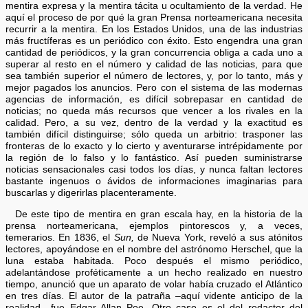
mentira expresa y la mentira tácita u ocultamiento de la verdad. He
aquí el proceso de por qué la gran Prensa norteamericana necesita
recurrir a la mentira. En los Estados Unidos, una de las industrias
más fructíferas es un periódico con éxito. Esto engendra una gran
cantidad de periódicos, y la gran concurrencia obliga a cada uno a
superar al resto en el número y calidad de las noticias, para que
sea también superior el número de lectores, y, por lo tanto, más y
mejor pagados los anuncios. Pero con el sistema de las modernas
agencias de información, es difícil sobrepasar en cantidad de
noticias; no queda más recursos que vencer a los rivales en la
calidad. Pero, a su vez, dentro de la verdad y la exactitud es
también difícil distinguirse; sólo queda un arbitrio: trasponer las
fronteras de lo exacto y lo cierto y aventurarse intrépidamente por
la región de lo falso y lo fantástico. Así pueden suministrarse
noticias sensacionales casi todos los días, y nunca faltan lectores
bastante ingenuos o ávidos de informaciones imaginarias para
buscarlas y digerirlas placenteramente.
De este tipo de mentira en gran escala hay, en la historia de la
prensa norteamericana, ejemplos pintorescos y, a veces,
temerarios. En 1836, el
Sun,
de Nueva York, reveló a sus atónitos
lectores, apoyándose en el nombre del astrónomo Herschel, que la
luna estaba habitada. Poco después el mismo periódico,
adelantándose proféticamente a un hecho realizado en nuestro
tiempo, anunció que un aparato de volar había cruzado el Atlántico
en tres días. El autor de la patraña –aquí vidente anticipo de la
realidad– fue Edgar Allan Poe. Otro caso es el del redactor del