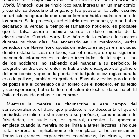
World,
Minnock, que se fingió loco para ingresar en un manicomio,
y cuando se descubrió el engaño y fue puesto en la calle, escribió
un artículo asegurando que una enfermera había matado a uno de
los orates. Se la procesó, duró el juicio tres semanas, y, a no haber
declarado la verdad a tiempo el fantástico noticiero, es probable
que la falsa asesina hubiera sufrido la dulce muerte de la
electrificación. Cuando Harry Taw, héroe de la crónica de sucesos
durante muchos días, fue encerrado en un manicomio, varios
periódicos de Nueva York apostaron redactores suyos en la ciudad
donde estaba la casa de locos, con el encargo de que siguieran
mandando informaciones, reales o inventadas, de tal sujeto. Uno
de los noticieros, no sabiendo qué mandar a su periódico, le
telegrafió un día que el enfermo había sido encargado del gallinero
del manicomio, y que en la puerta había fijado «diez reglas para la
cría de pollos», también telegrafiadas. Esas diez reglas para la cría
de pollos era el contenido de un folleto que el noticiero, en su tedio
y desesperación, había leído en el salón de lectura de su hotel. El
éxito del candido embuste fue enorme.
Mientras la mentira se circunscribe a este campo del
sensacionalismo, el daño que produce, si se descuenta el que el
periodista se infiere a sí mismo y a su periódico, como máquina de
falsedades, no suele ser, en general, excesivo. La gravedad
empieza cuando la mentira no se limita a atraer lectores, sino que
trata, expresa o implícitamente, de complacer a los anunciantes.
Todas las grandes corporaciones económicas, los «trust», tienen