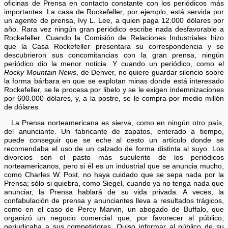
oficinas de Prensa en contacto constante con los periódicos más
importantes. La casa de Rockefeller, por ejemplo, está servida por
un agente de prensa, Ivy L. Lee, a quien paga 12.000 dólares por
año. Rara vez ningún gran periódico escribe nada desfavorable a
Rockefeller. Cuando la Comisión de Relaciones Industriales hizo
que la Casa Rockefeller presentara su correspondencia y se
descubrieron sus concomitancias con la gran prensa, ningún
periódico dio la menor noticia. Y cuando un periódico, como el
Rocky Mountain News
, de Denver, no quiere guardar silencio sobre
la forma bárbara en que se explotan minas donde está interesado
Rockefeller, se le procesa por libelo y se le exigen indemnizaciones
por 600.000 dólares, y, a la postre, se le compra por medio millón
de dólares.
La Prensa norteamericana es sierva, como en ningún otro país,
del anunciante. Un fabricante de zapatos, enterado a tiempo,
puede conseguir que se eche al cesto un artículo donde se
recomendaba el uso de un calzado de forma distinta al suyo. Los
divorcios son el pasto más suculento de los periódicos
norteamericanos, pero si él es un industrial que se anuncia mucho,
como Charles W. Post, no haya cuidado que se sepa nada por la
Prensa; sólo si quiebra, como Siegel, cuando ya no tenga nada que
anunciar, la Prensa hablará de su vida privada. A veces, la
confabulación de prensa y anunciantes lleva a resultados trágicos,
como en el caso de Percy Marvin, un abogado de Buffalo, que
organizó un negocio comercial que, por favorecer al público,
perjudicaba a sus competidores. Quiso informar al público de su