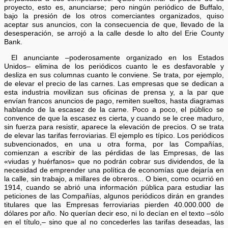
proyecto, esto es, anunciarse; pero ningún periódico de Buffalo,
bajo la presión de los otros comerciantes organizados, quiso
aceptar sus anuncios, con la consecuencia de que, llevado de la
desesperación, se arrojó a la calle desde lo alto del Erie County
Bank.
El anunciante –poderosamente organizado en los Estados
Unidos– elimina de los periódicos cuanto le es desfavorable y
desliza en sus columnas cuanto le conviene. Se trata, por ejemplo,
de elevar el precio de las carnes. Las empresas que se dedican a
esta industria movilizan sus oficinas de prensa y, a la par que
envían francos anuncios de pago, remiten sueltos, hasta diagramas
hablando de la escasez de la carne. Poco a poco, el público se
convence de que la escasez es cierta, y cuando se le cree maduro,
sin fuerza para resistir, aparece la elevación de precios. O se trata
de elevar las tarifas ferroviarias. El ejemplo es típico. Los periódicos
subvencionados, en una u otra forma, por las Compañías,
comienzan a escribir de las pérdidas de las Empresas, de las
«viudas y huérfanos» que no podrán cobrar sus dividendos, de la
necesidad de emprender una política de economías que dejaría en
la calle, sin trabajo, a millares de obreros... O bien, como ocurrió en
1914, cuando se abrió una información pública para estudiar las
peticiones de las Compañías, algunos periódicos dirán en grandes
titulares que las Empresas ferroviarias pierden 40.000.000 de
dólares por año. No querían decir eso, ni lo decían en el texto –sólo
en el título,– sino que al no concederles las tarifas deseadas, las