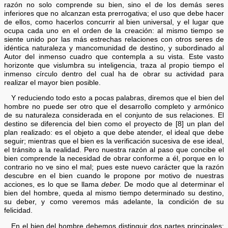
razón no solo comprende su bien, sino el de los demás seres
inferiores que no alcanzan esta prerrogativa; el uso que debe hacer
de ellos, como hacerlos concurrir al bien universal, y el lugar que
ocupa cada uno en el orden de la creación: al mismo tiempo se
siente unido por las más estrechas relaciones con otros seres de
idéntica naturaleza y mancomunidad de destino, y subordinado al
Autor del inmenso cuadro que contempla a su vista. Este vasto
horizonte que vislumbra su inteligencia, traza al propio tiempo el
inmenso círculo dentro del cual ha de obrar su actividad para
realizar el mayor bien posible.
Y reduciendo todo esto a pocas palabras, diremos que el bien del
hombre no puede ser otro que el desarrollo completo y armónico
de su naturaleza considerada en el conjunto de sus relaciones. El
destino se diferencia del bien como el proyecto de [8] un plan del
plan realizado: es el objeto a que debe atender, el ideal que debe
seguir; mientras que el bien es la verificación sucesiva de ese ideal,
el tránsito a la realidad. Pero nuestra razón al paso que concibe el
bien comprende la necesidad de obrar conforme a él, porque en lo
contrario no ve sino el mal; pues este nuevo carácter que la razón
descubre en el bien cuando le propone por motivo de nuestras
acciones, es lo que se llama
deber.
De modo que al determinar el
bien del hombre, queda al mismo tiempo determinado su destino,
su deber, y como veremos más adelante, la condición de su
felicidad.
En el bien del hombre debemos distinguir dos partes principales: