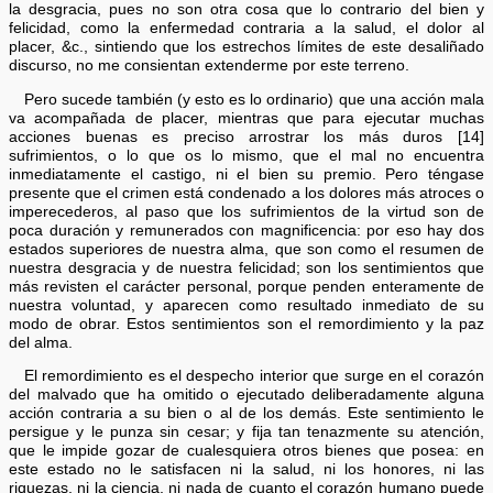
la desgracia, pues no son otra cosa que lo contrario del bien y
felicidad, como la enfermedad contraria a la salud, el dolor al
placer, &c., sintiendo que los estrechos límites de este desaliñado
discurso, no me consientan extenderme por este terreno.
Pero sucede también (y esto es lo ordinario) que una acción mala
va acompañada de placer, mientras que para ejecutar muchas
acciones buenas es preciso arrostrar los más duros [14]
sufrimientos, o lo que os lo mismo, que el mal no encuentra
inmediatamente el castigo, ni el bien su premio. Pero téngase
presente que el crimen está condenado a los dolores más atroces o
imperecederos, al paso que los sufrimientos de la virtud son de
poca duración y remunerados con magnificencia: por eso hay dos
estados superiores de nuestra alma, que son como el resumen de
nuestra desgracia y de nuestra felicidad; son los sentimientos que
más revisten el carácter personal, porque penden enteramente de
nuestra voluntad, y aparecen como resultado inmediato de su
modo de obrar. Estos sentimientos son el remordimiento y la paz
del alma.
El remordimiento es el despecho interior que surge en el corazón
del malvado que ha omitido o ejecutado deliberadamente alguna
acción contraria a su bien o al de los demás. Este sentimiento le
persigue y le punza sin cesar; y fija tan tenazmente su atención,
que le impide gozar de cualesquiera otros bienes que posea: en
este estado no le satisfacen ni la salud, ni los honores, ni las
riquezas, ni la ciencia, ni nada de cuanto el corazón humano puede