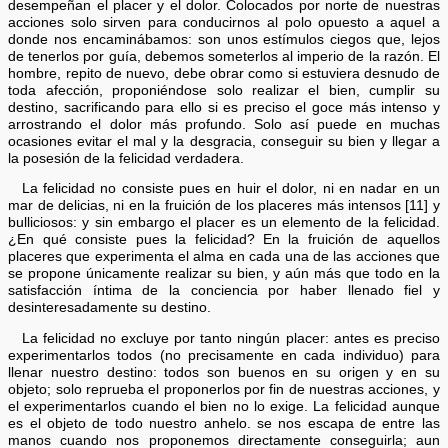
desempeñan el placer y el dolor. Colocados por norte de nuestras
acciones solo sirven para conducirnos al polo opuesto a aquel a
donde nos encaminábamos: son unos estímulos ciegos que, lejos
de tenerlos por guía, debemos someterlos al imperio de la razón. El
hombre, repito de nuevo, debe obrar como si estuviera desnudo de
toda afección, proponiéndose solo realizar el bien, cumplir su
destino, sacrificando para ello si es preciso el goce más intenso y
arrostrando el dolor más profundo. Solo así puede en muchas
ocasiones evitar el mal y la desgracia, conseguir su bien y llegar a
la posesión de la felicidad verdadera.
La felicidad no consiste pues en huir el dolor, ni en nadar en un
mar de delicias, ni en la fruición de los placeres más intensos [11] y
bulliciosos: y sin embargo el placer es un elemento de la felicidad.
¿En qué consiste pues la felicidad? En la fruición de aquellos
placeres que experimenta el alma en cada una de las acciones que
se propone únicamente realizar su bien, y aún más que todo en la
satisfacción íntima de la conciencia por haber llenado fiel y
desinteresadamente su destino.
La felicidad no excluye por tanto ningún placer: antes es preciso
experimentarlos todos (no precisamente en cada individuo) para
llenar nuestro destino: todos son buenos en su origen y en su
objeto; solo reprueba el proponerlos por fin de nuestras acciones, y
el experimentarlos cuando el bien no lo exige. La felicidad aunque
es el objeto de todo nuestro anhelo. se nos escapa de entre las
manos cuando nos proponemos directamente conseguirla; aun