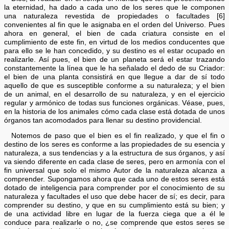
la eternidad, ha dado a cada uno de los seres que le componen
una naturaleza revestida de propiedades o facultades [6]
convenientes al fin que le asignaba en el orden del Universo. Pues
ahora en general, el bien de cada criatura consiste en el
cumplimiento de este fin, en virtud de los medios conducentes que
para ello se le han concedido, y su destino es el estar ocupado en
realizarle. Así pues, el bien de un planeta será el estar trazando
constantemente la línea que le ha señalado el dedo de su Criador:
el bien de una planta consistirá en que llegue a dar de sí todo
aquello de que es susceptible conforme a su naturaleza; y el bien
de un animal, en el desarrollo de su naturaleza, y en el ejercicio
regular y armónico de todas sus funciones orgánicas. Véase, pues,
en la historia de los animales cómo cada clase está dotada de unos
órganos tan acomodados para llenar su destino providencial.
Notemos de paso que el bien es el fin realizado, y que el fin o
destino de los seres es conforme a las propiedades de su esencia y
naturaleza, a sus tendencias y a la estructura de sus órganos, y así
va siendo diferente en cada clase de seres, pero en armonía con el
fin universal que solo el mismo Autor de la naturaleza alcanza a
comprender. Supongamos ahora que cada uno de estos seres está
dotado de inteligencia para comprender por el conocimiento de su
naturaleza y facultades el uso que debe hacer de sí; es decir, para
comprender su destino, y que en su cumplimiento está su bien; y
de una actividad libre en lugar de la fuerza ciega que a él le
conduce para realizarle o no, ¿se comprende que estos seres se