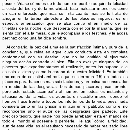
poseer. Véase cómo es de todo punto imposible adquirir la felicidad
a costa del bien y de la moralidad. Este malestar interior es como
un can enfurecido que más se irrita cuanto más se le trata de
ahogar en la turbia atmósfera de los placeres impuros: es un
espectro amenazador que se alza contra él en medio de las
tinieblas de la noche, que despierta con él por la mañana, que se
sienta con él a la mesa, que le acompaña a los festines, y le acosa
pertinaz como una fatídica sombra.
Al contrario, la paz del alma es la satisfacción íntima y pura de la
conciencia, que reina en aquel cuya conducta está en completa
conformidad con su destino, que no ha omitido ni ejecutado
ninguna acción contraria al bien. Ella no excluye ninguno de los
placeres que experimentamos al realizarle, antes los supone: ella
es solo la cima y como la corona de nuestra felicidad. Es también
una copa de celestial ambrosía que se derrama [15] en todos los
placeres para hacerlos mas satisfactorios, y un bálsamo consolador
en medio de las desgracias. Los demás placeres pasan pronto;
pero este estado acompaña al hombre en todos los instantes y
situaciones de la vida: es además un castillo interior donde el
hombre hace frente a todos los infortunios de la vida; pues nada
consuela tanto en las prisión s ni aun en el patíbulo, como el no
reconocerse uno el autor de las desgracias que padece. Este
precioso tesoro, que nadie nos puede arrebatar, está en manos de
todo el mundo el poseerle o perderle. He aquí cómo la felicidad,
aun de esta vida, es el resultado necesario de haber realizado libre