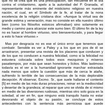
que no se crea que es una preocupación, tan frecuente en el día
contra el cristianismo, apelo a la autoridad del P. Granada, el
representante más eminente del misticismo religioso en nuestra
nación, el cual, en el
Símbolo de la fe,
al tratar de la nona
excelencia de la religión cristiana dice: «Aunque la virtud sea de
grande estima y veneración, mas no consiste en ella nuestro último
bien (como los filósofos estoicos afirmaban) sino solamente es
medio y camino para alcanzar este sumo bien. El último fin de la ley
no es hacer al hombre virtuoso, sino bienaventurado, y para llegar
a esto lo hace virtuoso.»
Mas por desgracia no es ese el único error que tenemos que
combatir. Sensible es ver a Paley y a los que en pos de él se
arrastraron, presentar una revista de los placeres que conducen y
de los que no conducen a nuestra felicidad, como si la felicidad no
estuviera colocada sobre todos esos mezquinos y míseros
pasatiempos, por más que sean honestos y lícitos. Más lastimoso
todavía es el ver a la humanidad ignorante marchar extraviada
nada menos que sobre la cuestión que más de cerca le atañe,
sufriendo lo terrible de las consecuencias de la más deplorable
decepción. Al observar, Excmo. Sr., que suele hallarse el contento
[5] en medio de las más duras privaciones, reinar en la mediocridad
y desertar de la grandeza; al reparar que uno se olvida de sí mismo
en medio de las diversiones ruidosas, mientras otro solo goza en la
soledad; al ver en fin, que ninguno está tranquilo hasta no estar
devorando el objeto de su pasión, se concluye de estos
antecedentes con la sentencia más perniciosa que puede