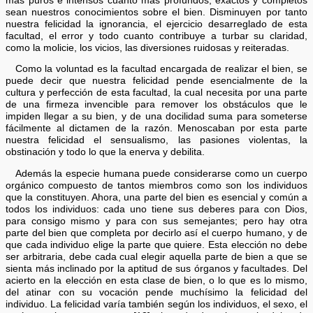
mas puros e intensos cuanto más profundos, exactos y completos
sean nuestros conocimientos sobre el bien. Disminuyen por tanto
nuestra felicidad la ignorancia, el ejercicio desarreglado de esta
facultad, el error y todo cuanto contribuye a turbar su claridad,
como la molicie, los vicios, las diversiones ruidosas y reiteradas.
Como la voluntad es la facultad encargada de realizar el bien, se
puede decir que nuestra felicidad pende esencialmente de la
cultura y perfección de esta facultad, la cual necesita por una parte
de una firmeza invencible para remover los obstáculos que le
impiden llegar a su bien, y de una docilidad suma para someterse
fácilmente al dictamen de la razón. Menoscaban por esta parte
nuestra felicidad el sensualismo, las pasiones violentas, la
obstinación y todo lo que la enerva y debilita.
Además la especie humana puede considerarse como un cuerpo
orgánico compuesto de tantos miembros como son los individuos
que la constituyen. Ahora, una parte del bien es esencial y común a
todos los individuos: cada uno tiene sus deberes para con Dios,
para consigo mismo y para con sus semejantes; pero hay otra
parte del bien que completa por decirlo así el cuerpo humano, y de
que cada individuo elige la parte que quiere. Esta elección no debe
ser arbitraria, debe cada cual elegir aquella parte de bien a que se
sienta más inclinado por la aptitud de sus órganos y facultades. Del
acierto en la elección en esta clase de bien, o lo que es lo mismo,
del atinar con su vocación pende muchísimo la felicidad del
individuo. La felicidad varía también según los individuos, el sexo, el