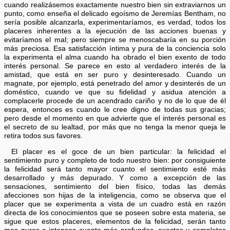
cuando realizásemos exactamente nuestro bien sin extraviarnos un
punto, como enseña el delicado egoísmo de Jeremías Bentham, no
sería posible alcanzarla, experimentaríamos, es verdad, todos los
placeres inherentes a la ejecución de las acciones buenas y
evitaríamos el mal; pero siempre se menoscabaría en su porción
más preciosa. Esa satisfacción íntima y pura de la conciencia solo
la experimenta el alma cuando ha obrado el bien exento de todo
interés personal. Se parece en esto al verdadero interés de la
amistad, que está en ser puro y desinteresado. Cuando un
magnate, por ejemplo, está penetrado del amor y desinterés de un
doméstico, cuando ve que su fidelidad y asidua atención a
complacerle procede de un acendrado cariño y no de lo que de él
espera, entonces es cuando le cree digno de todas sus gracias;
pero desde el momento en que advierte que el interés personal es
el secreto de su lealtad, por más que no tenga la menor queja le
retira todos sus favores.
El placer es el goce de un bien particular: la felicidad el
sentimiento puro y completo de todo nuestro bien: por consiguiente
la felicidad será tanto mayor cuanto el sentimiento esté más
desarrollado y más depurado. Y como a excepción de las
sensaciones, sentimiento del bien físico, todas las demás
afecciones son hijas de la inteligencia, como se observa que el
placer que se experimenta a vista de un cuadro está en razón
directa de los conocimientos que se poseen sobre esta materia, se
sigue que estos placeres, elementos de la felicidad, serán tanto