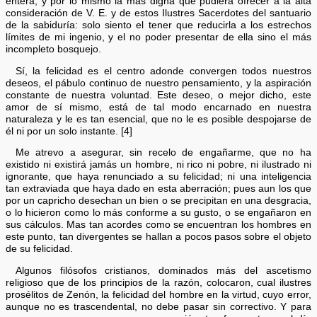
entera; y por lo mismo la más digna que pudiera ofrecer a la alta
consideración de V. E. y de estos Ilustres Sacerdotes del santuario
de la sabiduría: solo siento el tener que reducirla a los estrechos
límites de mi ingenio, y el no poder presentar de ella sino el más
incompleto bosquejo.
Sí, la felicidad es el centro adonde convergen todos nuestros
deseos, el pábulo continuo de nuestro pensamiento, y la aspiración
constante de nuestra voluntad. Este deseo, o mejor dicho, este
amor de sí mismo, está de tal modo encarnado en nuestra
naturaleza y le es tan esencial, que no le es posible despojarse de
él ni por un solo instante. [4]
Me atrevo a asegurar, sin recelo de engañarme, que no ha
existido ni existirá jamás un hombre, ni rico ni pobre, ni ilustrado ni
ignorante, que haya renunciado a su felicidad; ni una inteligencia
tan extraviada que haya dado en esta aberración; pues aun los que
por un capricho desechan un bien o se precipitan en una desgracia,
o lo hicieron como lo más conforme a su gusto, o se engañaron en
sus cálculos. Mas tan acordes como se encuentran los hombres en
este punto, tan divergentes se hallan a pocos pasos sobre el objeto
de su felicidad.
Algunos filósofos cristianos, dominados más del ascetismo
religioso que de los principios de la razón, colocaron, cual ilustres
prosélitos de Zenón, la felicidad del hombre en la virtud, cuyo error,
aunque no es trascendental, no debe pasar sin correctivo. Y para