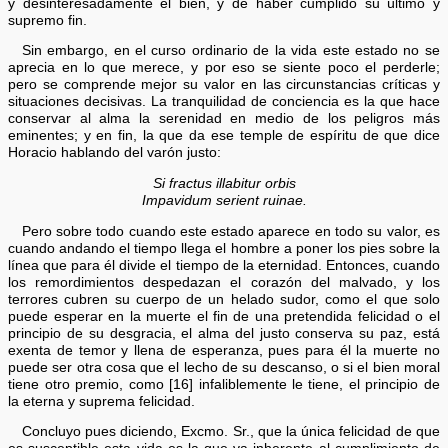
y desinteresadamente el bien, y de haber cumplido su último y
supremo fin.
Sin embargo, en el curso ordinario de la vida este estado no se
aprecia en lo que merece, y por eso se siente poco el perderle;
pero se comprende mejor su valor en las circunstancias críticas y
situaciones decisivas. La tranquilidad de conciencia es la que hace
conservar al alma la serenidad en medio de los peligros más
eminentes; y en fin, la que da ese temple de espíritu de que dice
Horacio hablando del varón justo:
Si fractus illabitur orbis
Impavidum serient ruinae.
Pero sobre todo cuando este estado aparece en todo su valor, es
cuando andando el tiempo llega el hombre a poner los pies sobre la
línea que para él divide el tiempo de la eternidad. Entonces, cuando
los remordimientos despedazan el corazón del malvado, y los
terrores cubren su cuerpo de un helado sudor, como el que solo
puede esperar en la muerte el fin de una pretendida felicidad o el
principio de su desgracia, el alma del justo conserva su paz, está
exenta de temor y llena de esperanza, pues para él la muerte no
puede ser otra cosa que el lecho de su descanso, o si el bien moral
tiene otro premio, como [16] infaliblemente le tiene, el principio de
la eterna y suprema felicidad.
Concluyo pues diciendo, Excmo. Sr., que la única felicidad de que