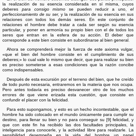
la realización de su esencia considerada en sí misma, cuyos
deberes
para consigo mismo
se pueden reducir a uno,
el
perfeccionamiento de su ser,
y la realización de su esencia en sus
relaciones con todos los demás seres. En este conjunto de
relaciones el hombre debe tratar a cada ser según su esencia
particular, y poner en armonía su propio bien con el de todos los
seres que entran en la esfera de su acción. El deber que
corresponde a este bien consiste en subordinarse al bien general.
Ahora se comprenderá mejor la fuerza de este axioma vulgar,
«que el bien del hombre consiste en el cumplimiento de sus
deberes;» lo cual vale lo mismo que decir, que para realizar su bien
es preciso someterse a esas condiciones que la razón concibe
como indispensables.
Después de esta excursión por el terreno del bien, que he creído
de todo punto necesaria, entraremos en la materia que nos ocupa.
Pero antes todavía es preciso desvanecer otro de los muchos
errores de que viene erizada esta cuestión, que consiste en
confundir el placer con la felicidad.
Para esto supongamos, y esto es un hecho incontestable, que el
hombre ha sido colocado en el mundo únicamente para cumplir su
destino, para llenar su bien y no para conseguir su [9] felicidad, y
que con este fin ha recibido las dos facultades principales, la
inteligencia para conocerle, y la actividad libre para realizarle. La
sensibilidad desempeña en la vida del hombre un papel