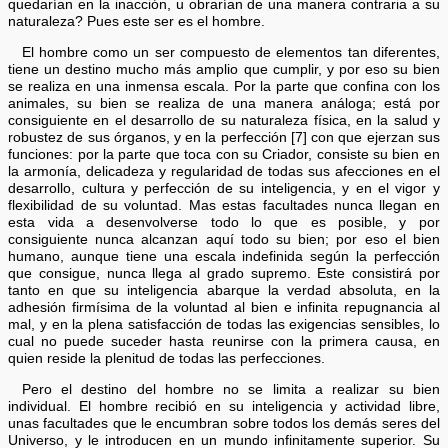
quedarían en la inacción, u obrarían de una manera contraria a su
naturaleza? Pues este ser es el hombre.
El hombre como un ser compuesto de elementos tan diferentes,
tiene un destino mucho más amplio que cumplir, y por eso su bien
se realiza en una inmensa escala. Por la parte que confina con los
animales, su bien se realiza de una manera análoga; está por
consiguiente en el desarrollo de su naturaleza física, en la salud y
robustez de sus órganos, y en la perfección [7] con que ejerzan sus
funciones: por la parte que toca con su Criador, consiste su bien en
la armonía, delicadeza y regularidad de todas sus afecciones en el
desarrollo, cultura y perfección de su inteligencia, y en el vigor y
flexibilidad de su voluntad. Mas estas facultades nunca llegan en
esta vida a desenvolverse todo lo que es posible, y por
consiguiente nunca alcanzan aquí todo su bien; por eso el bien
humano, aunque tiene una escala indefinida según la perfección
que consigue, nunca llega al grado supremo. Este consistirá por
tanto en que su inteligencia abarque la verdad absoluta, en la
adhesión firmísima de la voluntad al bien e infinita repugnancia al
mal, y en la plena satisfacción de todas las exigencias sensibles, lo
cual no puede suceder hasta reunirse con la primera causa, en
quien reside la plenitud de todas las perfecciones.
Pero el destino del hombre no se limita a realizar su bien
individual. El hombre recibió en su inteligencia y actividad libre,
unas facultades que le encumbran sobre todos los demás seres del
Universo, y le introducen en un mundo infinitamente superior. Su