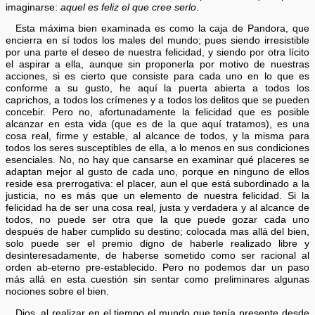
imaginarse:
aquel es feliz el que cree serlo
.
Esta máxima bien examinada es como la caja de Pandora, que
encierra en sí todos los males del mundo; pues siendo irresistible
por una parte el deseo de nuestra felicidad, y siendo por otra lícito
el aspirar a ella, aunque sin proponerla por motivo de nuestras
acciones, si es cierto que consiste para cada uno en lo que es
conforme a su gusto, he aquí la puerta abierta a todos los
caprichos, a todos los crímenes y a todos los delitos que se pueden
concebir. Pero no, afortunadamente la felicidad que es posible
alcanzar en esta vida (que es de la que aquí tratamos), es una
cosa real, firme y estable, al alcance de todos, y la misma para
todos los seres susceptibles de ella, a lo menos en sus condiciones
esenciales. No, no hay que cansarse en examinar qué placeres se
adaptan mejor al gusto de cada uno, porque en ninguno de ellos
reside esa prerrogativa: el placer, aun el que está subordinado a la
justicia, no es más que un elemento de nuestra felicidad. Si la
felicidad ha de ser una cosa real, justa y verdadera y al alcance de
todos, no puede ser otra que la que puede gozar cada uno
después de haber cumplido su destino; colocada mas allá del bien,
solo puede ser el premio digno de haberle realizado libre y
desinteresadamente, de haberse sometido como ser racional al
orden ab-eterno pre-establecido. Pero no podemos dar un paso
más allá en esta cuestión sin sentar como preliminares algunas
nociones sobre el bien.
Dios, al realizar en el tiempo el mundo que tenía presente desde