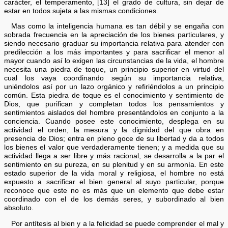
carácter, el temperamento, [13] el grado de cultura, sin dejar de
estar en todos sujeta a las mismas condiciones.
Mas como la inteligencia humana es tan débil y se engaña con
sobrada frecuencia en la apreciación de los bienes particulares, y
siendo necesario graduar su importancia relativa para atender con
predilección a los más importantes y para sacrificar el menor al
mayor cuando así lo exigen las circunstancias de la vida, el hombre
necesita una piedra de toque, un principio superior en virtud del
cual los vaya coordinando según su importancia relativa,
uniéndolos así por un lazo orgánico y refiriéndolos a un principio
común. Esta piedra de toque es el conocimiento y sentimiento de
Dios, que purifican y completan todos los pensamientos y
sentimientos aislados del hombre presentándolos en conjunto a la
conciencia. Cuando posee este conocimiento, desplega en su
actividad el orden, la mesura y la dignidad del que obra en
presencia de Dios; entra en pleno goce de su libertad y da a todos
los bienes el valor que verdaderamente tienen; y a medida que su
actividad llega a ser libre y más racional, se desarrolla a la par el
sentimiento en su pureza, en su plenitud y en su armonía. En este
estado superior de la vida moral y religiosa, el hombre no está
expuesto a sacrificar el bien general al suyo particular, porque
reconoce que este no es más que un elemento que debe estar
coordinado con el de los demás seres, y subordinado al bien
absoluto.
Por antítesis al bien y a la felicidad se puede comprender el mal y