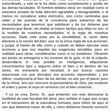
subordinado, y solo se le ha dado como complemento y auxilio de
las demás facultades. El hombre debiera obrar en realidad como si
estuviera privado de toda afección agradable y desagradable, o al
menos no considerar estos estímulos, sino como centinelas que
velan a las puertas de la conciencia para avisarnos de las
necesidades que tenemos que satisfacer y de los deberes que
tenemos que llenar; sin olvidar al mismo tiempo que ellas no son, ni
la medida de nuestras necesidades, ni la regla de nuestras
acciones. Dado este aviso por la sensibilidad, la razón debe
elevarse a la noción del bien, que es la única regla de sus acciones,
y juzgar al través de ella cómo y cuándo se deben ejecutar esas
acciones a que nos impelen las exigencias sensibles; pero en
realidad para obrar, considerarlas como si no existiesen. Obrando
así jamás se entregaría a los excesos de la gula, ni de la crápula;
desarrollaría lo más posible su inteligencia, adquiriendo
conocimientos fijos y seguros sobre el bien y el destino de los
seres, sin extraviarla por necedad, ni por buscar razones
especiosas con que disculpar sus acciones reprensibles; y por
último, coadyuvaría al bien de los demás, no aún por el placer puro
de la virtud, sino por concurrir al pensamiento de Dios, por sostener
el orden y poner el suyo en armonía con el bien universal.
Y no se crea, Exmo. Sr., que pretendo con esto demostrar la
inutilidad de esta facultad del alma, sino señalar el lugar que ocupa
en el mecanismo de la naturaleza humana, para inferir de aquí el
uso que debemos hacer de ella, y cómo debemos hacerla concurrir