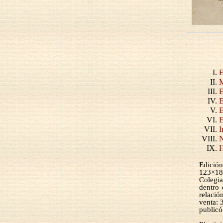
E
M
E
E
E
E
I
N
H
Edició
123×18
Colegia
dentro 
relaci
venta: 
publicó