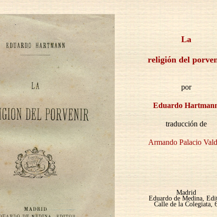
La
religión del porve
por
Eduardo Hartman
traducción de
Armando Palacio Vald
Madrid
Eduardo de Medina, Edi
Calle de la Colegiata, 