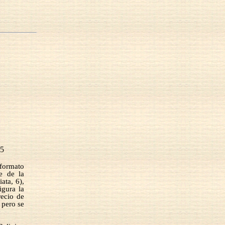
35
formato
e de la
ata, 6),
igura la
recio de
 pero se