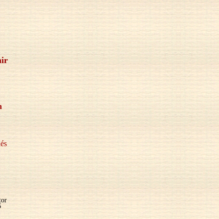
nir
n
és
tor
6