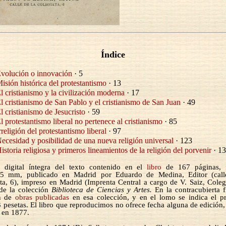
Índice
volución o innovación
· 5
isión histórica del protestantismo
· 13
l cristianismo y la civilización moderna
· 17
l cristianismo de San Pablo y el cristianismo de San Juan
· 49
l cristianismo de Jesucristo
· 59
l protestantismo liberal no pertenece al cristianismo
· 85
rreligión del protestantismo liberal
· 97
ecesidad y posibilidad de una nueva religión universal
· 123
istoria religiosa y primeros lineamientos de la religión del porvenir
· 1
n digital íntegra del texto contenido en el
libro
de 167 páginas, 
5 mm, publicado en Madrid por Eduardo de Medina, Editor (call
ta, 6), impreso en Madrid (Imprenta Central a cargo de V. Saiz, Colegi
de la colección
Biblioteca de Ciencias y Artes.
En la contracubierta f
ón de
obras publicadas
en esa colección, y en el lomo se indica el p
3 pesetas. El libro que reproducimos no ofrece fecha alguna de edición,
 en 1877.