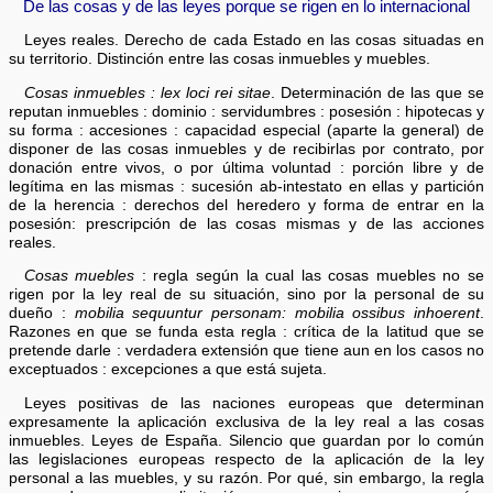
De las cosas y de las leyes porque se rigen en lo internacional
Leyes reales. Derecho de cada Estado en las cosas situadas en
su territorio. Distinción entre las cosas inmuebles y muebles.
Cosas inmuebles : lex loci rei sitae
. Determinación de las que se
reputan inmuebles : dominio : servidumbres : posesión : hipotecas y
su forma : accesiones : capacidad especial (aparte la general) de
disponer de las cosas inmuebles y de recibirlas por contrato, por
donación entre vivos, o por última voluntad : porción libre y de
legítima en las mismas : sucesión ab-intestato en ellas y partición
de la herencia : derechos del heredero y forma de entrar en la
posesión: prescripción de las cosas mismas y de las acciones
reales.
Cosas muebles
: regla según la cual las cosas muebles no se
rigen por la ley real de su situación, sino por la personal de su
dueño :
mobilia sequuntur personam: mobilia ossibus inhoerent
.
Razones en que se funda esta regla : crítica de la latitud que se
pretende darle : verdadera extensión que tiene aun en los casos no
exceptuados : excepciones a que está sujeta.
Leyes positivas de las naciones europeas que determinan
expresamente la aplicación exclusiva de la ley real a las cosas
inmuebles. Leyes de España. Silencio que guardan por lo común
las legislaciones europeas respecto de la aplicación de la ley
personal a las muebles, y su razón. Por qué, sin embargo, la regla