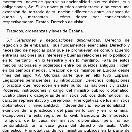
mercantes : naves de guerra : su nacionalidad : sus requisitos : sus
obligaciones, &c. Si las naves pueden considerarse o no como una
extensión del territorio de su nación : diferencia entre las naves de
guerra y mercantes : cómo deben ser consideradas
respectivamente. Piratas. Derecho de visita.
Tratados, ordenanzas y leyes de España.
5.º
Relaciones y negociaciones diplomáticas
. Derecho de
legación o de embajada : sus fundamentos esenciales. Derecho y
necesidad de negociar para que se promuevan de común acuerdo
entre las naciones sus intereses y buenas relaciones en lo político y
en lo mercantil, en lo terrestre y en lo marítimo. Falta de estos
medios racionales y poderosos entre los pueblos antiguos : ídem
en los tiempos medios. Creación de los mismos en Europa desde
fines del siglo XV. Gloriosa parte que en ello tuvo España.
Legaciones permanentes: su introducción. Derechos, obligaciones
y práctica que reconocen en este punto las naciones civilizadas.
Poderes, instrucciones y cargo del ministro público diplomático.
Cuatro clases o categorías de ministros públicos diplomáticos : su
carácter representativo y ceremonial. Prerrogativas de los ministros
diplomáticos : inviolabilidad; independencia; ex-territorialidad ;
exención de la jurisdicción del país en lo civil y en lo criminal;
excepciones a esta regla en lo civil: franquicia de impuestos:
franquicia de la casa del ministro diplomático, pero no ex-
territorialidad. Si la casa goza del derecho de asilo. Culto
doméstico. Prerrogativas de los ministros públicos en la parte de