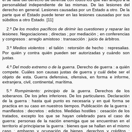
personalidad independiente de las mismas. De las lesiones del
derecho en general. Lesiones causadas por un Estado a otro. De la
parte que el Estado puede tener en las lesiones causadas por sus
súbditos a otro Estado. [11]
2.º
De los modos pacíficos de dirimir las cuestiones y reparar las
lesiones
. Negociaciones ; directas ; por mediación ; en conferencias
y congresos : arreglo amistoso : transacción : juicio de árbitros.
3.º
Medios violentos
: el talión : retorsión de hecho : represalias.
Por quién y contra quién pueden ser autorizadas y cuándo son
justas.
4.º
Del modo extremo o de la guerra
. Derecho de guerra : a quién
compete. Cuáles son causas justas de guerra y cuál debe ser el
objeto de esta. Guerra defensiva, ofensiva, en forma e informe,
extranjera, civil, continental, marítima.
5.º
Rompimiento: principio de la guerra
. Derechos de los
soberanos. De los jefes inferiores. De los particulares. Declaración
de la guerra : hasta qué punto es necesaria y en qué forma se
practica en su caso en nuestros tiempos. Publicación de la guerra :
manifiestos : decretos : edictos. Medidas hostiles : cesación de los
tratados, excepto los que se hayan celebrado para el caso de
guerra: personas de la nación enemiga que se encuentran en el
territorio al principiarse la guerra : bienes que se hallan en el mismo
caso : embargo y ocupación de bienes, derechos y créditos :