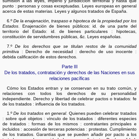
sumisión a las leyes, imperio y jurisdicción territorial y hasta qué
punto : personas y cosas exceptuadas. Leyes europeas en general
acerca de estas materias. Leyes y algunos tratados de España.
6.º
De la enajenación, traspaso e hipoteca de la propiedad por los
Estados
. Enajenación de bienes públicos: id. de una parte del
territorio del Estado: id. de bienes particulares : hipotecas,
constitución de servidumbres públicas, &c. Leyes españolas.
7.º
De los derechos que se titulan restos de la comunidad
primitiva
: Derecho de necesidad : derecho de uso inocente :
debida calificación de estos derechos.
Parte III
De los tratados, contratación y derechos de las Naciones en sus
relaciones pacíficas
Cómo los Estados entran y se conservan en su trato común, y
relaciones con todos los derechos de su personalidad
independiente. Derecho y libertad de celebrar pactos o tratados: fe
de los tratados : influencia de los tratados.
1.º
De los tratados en general
. Quienes pueden celebrar tratados
: sobre qué objetos : vínculo de los tratados : diferentes especies
de tratados : formas de los mismos : contratantes principales e
incluidos : accesión de terceras potencias : protestas. Cumplimiento
de los tratados. Garantías que se pueden añadir por pacto a los