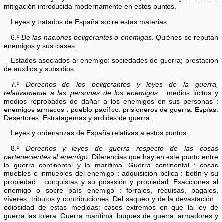
mitigación introducida modernamente en estos puntos.
Leyes y tratados de España sobre estas materias.
6.º
De las naciones beligerantes o enemigas
. Quiénes se reputan
enemigos y sus clases.
Estados asociados al enemigo: sociedades de guerra; prestación
de auxilios y subsidios.
7.º
Derechos de los beligerantes y leyes de la guerra,
relativamente a las personas de los enemigos
: medios lícitos y
medios reprobados de dañar a los enemigos en sus personas :
enemigos armados : pueblo pacífico: prisioneros de guerra. Espías.
Desertores. Estratagemas y ardides de guerra.
Leyes y ordenanzas de España relativas a estos puntos.
8.º
Derechos y leyes de guerra respecto de las cosas
pertenecientes al enemigo
. Diferencias que hay en este punto entre
la guerra continental y la marítima. Guerra continental : cosas
muebles e inmuebles del enemigo : adquisición bélica : botín y su
propiedad : conquistas y su posesión y propiedad. Exacciones al
enemigo o sobre país enemigo : forrajes, requisas, bagajes,
víveres, tributos y contribuciones. Del saqueo y de la devastación :
odiosidad de estas medidas: casos extremos en que la ley de
guerra las tolera. Guerra marítima: buques de guerra, armadores y