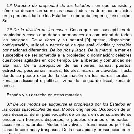
1.º
Derecho de propiedad de los Estados
: en qué consiste y
cómo se desarrollan sobre las cosas todos los derechos incluidos
en la personalidad de los Estados : soberanía, imperio, jurisdicción,
&c.
2.º
De la división de las cosas
. Cosas que son susceptibles de
propiedad y cosas que deben permanecer en comunidad de todas
las naciones.
De la tierra
y su natural [9] aptitud, disposición,
configuración, utilidad y necesidad de que esté dividida y poseída
por naciones diferentes.
De los ríos y lagos. De la mar
: si la mar es
susceptible de ser sometida a la propiedad o dominación: célebres
cuestiones agitadas en otro tiempo. De la libertad y comunidad del
alta mar. De la apropiación de las riberas, bahías, puertos,
estrechos, pesquerías, mares, litorales, mares enclavados. Hasta
dónde se puede extender la dominación en los mares litorales :
zona jurisdiccional o política : zona de resguardo fiscal; zona de
pesca.
España y su derecho en estas materias.
3.º
De los modos de adquirirse la propiedad por los Estados en
las cosas susceptibles de ella
. Modos originarios. Ocupación de un
país desierto, de un país vacante, de un país en que solamente se
encuentran hombres dispersos, o pueblos errantes o nómados :
accesiones naturales. Modos derivativos : transmisiones por toda
clase de cesiones y traspasos. De la usucapión y prescripción entre