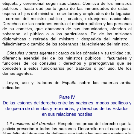
etiqueta y ceremonial según sus clases. Comitiva de los ministros
públicos : hasta qué punto goza de las inmunidades de estos ;
esposa e hijos del ministro ; secretarios y empleados de la legación
; correos del ministro público ; criados, extranjeros, nacionales.
Derechos de las naciones contra el ministro público y las personas
de su comitiva, que abusando de sus inmunidades, ofenden al
soberano, al público o a los particulares. Fin de las misiones
diplomáticas : retirada del ministro : despedida del ministro :
fallecimiento o cambio de los soberanos : fallecimiento del ministro.
Cónsules y otros agentes
: cargo de los cónsules y su utilidad : su
diferencia esencial del de los ministros públicos : facultades y
funciones de los cónsules : derechos y prerrogativas que se
conceden a estos funcionarios por tratados o por uso. De los
demás agentes.
Leyes, uso y tratados de España sobre las materias arriba
indicadas.
Parte IV
De las lesiones del derecho entre las naciones, modos pacíficos y
de guerra de dirimirlas y reprimirlas, y derechos de los Estados
en sus relaciones hostiles
1.º
Lesiones del derecho
. Respeto recíproco del derecho que la
justicia prescribe a todas las naciones. Desarrollo en el caso que a
él se falte del derecho de defensa con todos los que van anejos a la